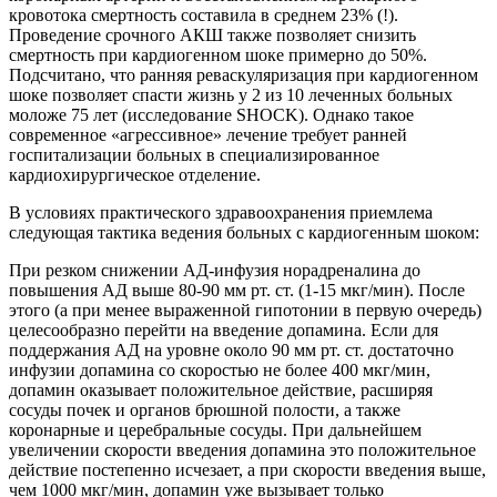
кровотока смертность составила в среднем 23% (!).
Проведение срочного АКШ также позволяет снизить
смертность при кардиогенном шоке примерно до 50%.
Подсчитано, что ранняя реваскуляризация при кардиогенном
шоке позволяет спасти жизнь у 2 из 10 леченных больных
моложе 75 лет (исследование SHOCK). Однако такое
современное «агрессивное» лечение требует ранней
госпитализации больных в специализированное
кардиохирургическое отделение.
В условиях практического здравоохранения приемлема
следующая тактика ведения больных с кардиогенным шоком:
При резком снижении АД-инфузия норадреналина до
повышения АД выше 80-90 мм рт. ст. (1-15 мкг/мин). После
этого (а при менее выраженной гипотонии в первую очередь)
целесообразно перейти на введение допамина. Если для
поддержания АД на уровне около 90 мм рт. ст. достаточно
инфузии допамина со скоростью не более 400 мкг/мин,
допамин оказывает положительное действие, расширяя
сосуды почек и органов брюшной полости, а также
коронарные и церебральные сосуды. При дальнейшем
увеличении скорости введения допамина это положительное
действие постепенно исчезает, а при скорости введения выше,
чем 1000 мкг/мин, допамин уже вызывает только