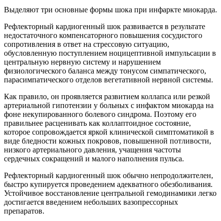
Выделяют три основные формы шока при инфаркте миокарда.
Рефлекторный кардиогенный шок развивается в результате
недостаточного компенсаторного повышения сосудистого
сопротивления в ответ на стрессовую ситуацию,
обусловленную поступлением ноцицептивной импульсации в
центральную нервную систему и нарушением
физиологического баланса между тонусом симпатического,
парасимпатического отделов вегетативной нервной системы.
Как правило, он проявляется развитием коллапса или резкой
артериальной гипотензии у больных с инфактом миокарда на
фоне некупированного болевого синдрома. Поэтому его
правильнее расценивать как коллаптоидное состояние,
которое сопровождается яркой клинической симптоматикой в
виде бледности кожных покровов, повышенной потливости,
низкого артериального давления, учащения частоты
сердечных сокращений и малого наполнения пульса.
Рефлекторный кардиогенный шок обычно непродолжителен,
быстро купируется проведением адекватного обезболивания.
Устойчивое восстановление центральной гемодинамики легко
достигается введением небольших вазопрессорных
препаратов.