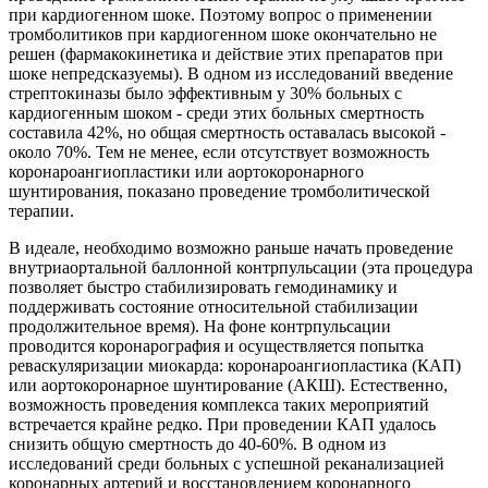
при кардиогенном шоке. Поэтому вопрос о применении
тромболитиков при кардиогенном шоке окончательно не
решен (фармакокинетика и действие этих препаратов при
шоке непредсказуемы). В одном из исследований введение
стрептокиназы было эффективным у 30% больных с
кардиогенным шоком - среди этих больных смертность
составила 42%, но общая смертность оставалась высокой -
около 70%. Тем не менее, если отсутствует возможность
коронароангиопластики или аортокоронарного
шунтирования, показано проведение тромболитической
терапии.
В идеале, необходимо возможно раньше начать проведение
внутриаортальной баллонной контрпульсации (эта процедура
позволяет быстро стабилизировать гемодинамику и
поддерживать состояние относительной стабилизации
продолжительное время). На фоне контрпульсации
проводится коронарография и осуществляется попытка
реваскуляризации миокарда: коронароангиопластика (КАП)
или аортокоронарное шунтирование (АКШ). Естественно,
возможность проведения комплекса таких мероприятий
встречается крайне редко. При проведении КАП удалось
снизить общую смертность до 40-60%. В одном из
исследований среди больных с успешной реканализацией
коронарных артерий и восстановлением коронарного