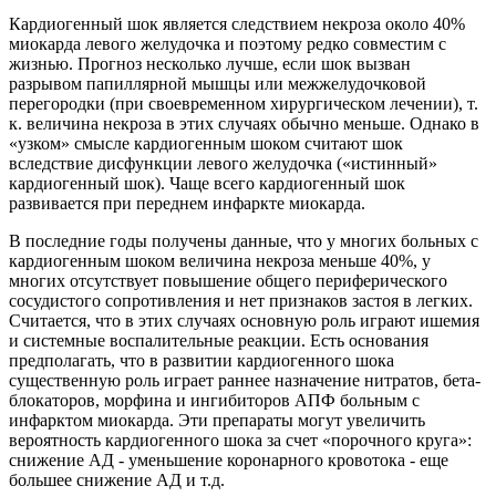
Кардиогенный шок является следствием некроза около 40%
миокарда левого желудочка и поэтому редко совместим с
жизнью. Прогноз несколько лучше, если шок вызван
разрывом папиллярной мышцы или межжелудочковой
перегородки (при своевременном хирургическом лечении), т.
к. величина некроза в этих случаях обычно меньше. Однако в
«узком» смысле кардиогенным шоком считают шок
вследствие дисфункции левого желудочка («истинный»
кардиогенный шок). Чаще всего кардиогенный шок
развивается при переднем инфаркте миокарда.
В последние годы получены данные, что у многих больных с
кардиогенным шоком величина некроза меньше 40%, у
многих отсутствует повышение общего периферического
сосудистого сопротивления и нет признаков застоя в легких.
Считается, что в этих случаях основную роль играют ишемия
и системные воспалительные реакции. Есть основания
предполагать, что в развитии кардиогенного шока
существенную роль играет раннее назначение нитратов, бета-
блокаторов, морфина и ингибиторов АПФ больным с
инфарктом миокарда. Эти препараты могут увеличить
вероятность кардиогенного шока за счет «порочного круга»:
снижение АД - уменьшение коронарного кровотока - еще
большее снижение АД и т.д.