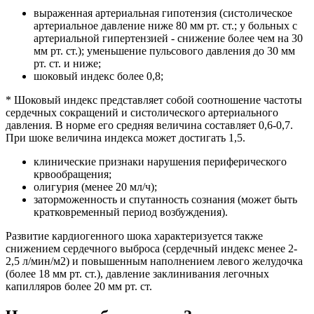
выраженная артериальная гипотензия (систолическое
артериальное давление ниже 80 мм рт. ст.; у больных с
артериальной гипертензией - снижение более чем на 30
мм рт. ст.); уменьшение пульсового давления до 30 мм
рт. ст. и ниже;
шоковый индекс более 0,8;
* Шоковый индекс представляет собой соотношение частоты
сердечных сокращений и систолического артериального
давления. В норме его средняя величина составляет 0,6-0,7.
При шоке величина индекса может достигать 1,5.
клинические признаки нарушения периферического
крвообращения;
олигурия (менее 20 мл/ч);
заторможенность и спутанность сознания (может быть
кратковременный период возбуждения).
Развитие кардиогенного шока характеризуется также
снижением сердечного выброса (сердечный индекс менее 2-
2,5 л/мин/м2) и повышенным наполнением левого желудочка
(более 18 мм рт. ст.), давление заклинивания легочных
капилляров более 20 мм рт. ст.