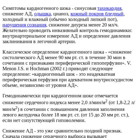
Симптомы кардиогенного шока - синусовая
тахикардия
,
снижение АД,
одышка
, цианоз,
кожный покров бледный
,
холодный и влажный (обычно холодный липкий пот),
нарушения сознания
, снижение диуреза менее 20 мл/ч.
Желательно проводить инвазивный контроль гемодинамики:
внутриартериальное измерение АД и определение давления
заклинивания в легочной артерии.
Классическое определение кардиогенного шока - «снижение
систолического АД менее 90 мм рт. ст. в течение 30 мин в
сочетании с признаками периферической гипоперфузии». V.
Menon J.S. и Hochman (2002 г.) приводят следующее
определение: «кардиогенный шок - это неадекватная
периферическая перфузия при адекватном внутрисосудистом
объеме, независимо от уровня АД».
Гемодинамически при кардиогенном шоке отмечается
2
снижение сердечного индекса менее 2,0 л/мин/м
(от 1,8-2,2 л/
2
мин/м
) в сочетании с повышением давления заполнения
левого желудочка более 18 мм рт. ст. (от 15 до 20 мм рт. ст.),
если нет сопутствующей гиповолемии.
Снижение АД - это уже сравнительно поздний признак.
Сначала снижение сердечного выброса вызывает