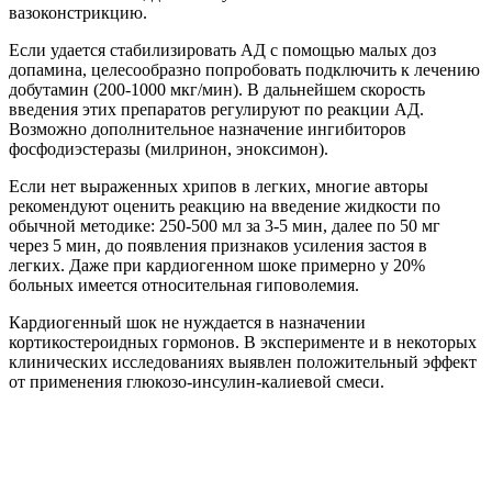
вазоконстрикцию.
Если удается стабилизировать АД с помощью малых доз
допамина, целесообразно попробовать подключить к лечению
добутамин (200-1000 мкг/мин). В дальнейшем скорость
введения этих препаратов регулируют по реакции АД.
Возможно дополнительное назначение ингибиторов
фосфодиэстеразы (милринон, эноксимон).
Если нет выраженных хрипов в легких, многие авторы
рекомендуют оценить реакцию на введение жидкости по
обычной методике: 250-500 мл за 3-5 мин, далее по 50 мг
через 5 мин, до появления признаков усиления застоя в
легких. Даже при кардиогенном шоке примерно у 20%
больных имеется относительная гиповолемия.
Кардиогенный шок не нуждается в назначении
кортикостероидных гормонов. В эксперименте и в некоторых
клинических исследованиях выявлен положительный эффект
от применения глюкозо-инсулин-калиевой смеси.