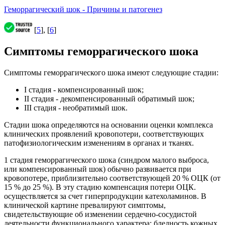
Геморрагический шок - Причины и патогенез
[
5
], [
6
]
Симптомы геморрагического шока
Симптомы геморрагического шока имеют следующие стадии:
I стадия - компенсированный шок;
II стадия - декомпенсированный обратимый шок;
III стадия - необратимый шок.
Стадии шока определяются на основании оценки комплекса
клинических проявлений кровопотери, соответствующих
патофизиологическим изменениям в органах и тканях.
1 стадия геморрагического шока (синдром малого выброса,
или компенсированный шок) обычно развивается при
кровопотере, приблизительно соответствующей 20 % ОЦК (от
15 % до 25 %). В эту стадию компенсация потери ОЦК.
осуществляется за счет гиперпродукции катехоламинов. В
клинической картине превалируют симптомы,
свидетельствующие об изменении сердечно-сосудистой
деятельности функционального характера: бледность кожных