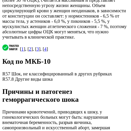
(более 30 % ОЦК), считается массивным и представляет
непосредственную угрозу жизни женщины. Объем
циркулирующей крови у женщин неодинаков, в зависимости
от конституции он составляет: у нормостеннков - 6,5 % от
массы тела, у астеников - 6,0 %, у пикников - 5,5 %, у
мускулистых женщин атлетического сложения - 7 %, поэтому
абсолютные цифры ОЦК могут меняться, что нужно
учитывать в клинической практике.
[
1
], [
2
], [
3
], [
4
]
Код по МКБ-10
R57 Шок, не классифицированный в других рубриках
R57.8 Другие виды шока
Причины и патогенез
геморрагического шока
Причинами кровотечений, приводящих к шоку, у
гинекологических больных могут быть: нарушенная
внематочная беременность, разрыв яичника,
самопроизвольный и искусственный аборт, замершая