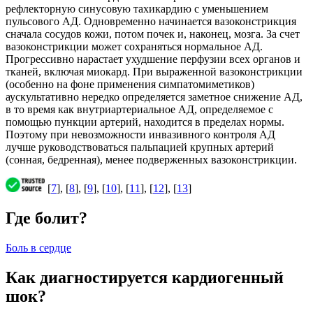
рефлекторную синусовую тахикардию с уменьшением
пульсового АД. Одновременно начинается вазоконстрикция
сначала сосудов кожи, потом почек и, наконец, мозга. За счет
вазоконстрикции может сохраняться нормальное АД.
Прогрессивно нарастает ухудшение перфузии всех органов и
тканей, включая миокард. При выраженной вазоконстрикции
(особенно на фоне применения симпатомиметиков)
аускультативно нередко определяется заметное снижение АД,
в то время как внутриартериальное АД, определяемое с
помощью пункции артерий, находится в пределах нормы.
Поэтому при невозможности инвазивного контроля АД
лучше руководствоваться пальпацией крупных артерий
(сонная, бедренная), менее подверженных вазоконстрикции.
[
7
], [
8
], [
9
], [
10
], [
11
], [
12
], [
13
]
Где болит?
Боль в сердце
Как диагностируется кардиогенный
шок?