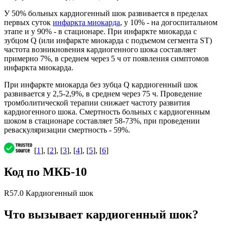
У 50% больных кардиогенный шок развивается в пределах
первых суток
инфаркта миокарда
, у 10% - на догоспитальном
этапе и у 90% - в стационаре. При инфаркте миокарда с
зубцом Q (или инфаркте миокарда с подъемом сегмента ST)
частота возникновения кардиогенного шока составляет
примерно 7%, в среднем через 5 ч от появления симптомов
инфаркта миокарда.
При инфаркте миокарда без зубца Q кардиогенный шок
развивается у 2,5-2,9%, в среднем через 75 ч. Проведение
тромболитической терапии снижает частоту развития
кардиогенного шока. Смертность больных с кардиогенным
шоком в стационаре составляет 58-73%, при проведении
реваскуляризации смертность - 59%.
[
1
], [
2
], [
3
], [
4
], [
5
], [
6
]
Код по МКБ-10
R57.0 Кардиогенный шок
Что вызывает кардиогенный шок?