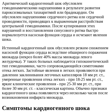
Аритмический кардиогенный шок обусловлен
гемодинамическими нарушениями в результате развития
пароксизмальных тахиаритмий или брадикардии. Он
обусловлен нарушениями сердечного ритма или сердечной
проводимости, приводящих к выраженным расстройствам
центральной гемодинамики. После купирования этих
нарушений и восстановления синусового ритма быстро
нормализуется насосная функция сердца и исчезают явления
шока.
Истинный кардиогенный шок обусловлен резким снижением
насосной функции сердца вследствие обширного поражения
миокарда (некроз более 40% массы миокарда левого
желудочка). У таких больных наблюдается гипокинетический
тип гемодинамики, часто сопровождающийся симптомами
отека легких. Застойные явления в легких проявляются при
давлении заклинивания легочных капилляров 18 мм рт. ст.,
умеренные проявления отека легких - при 18-25 мм рт. ст.,
яркие клинические проявления - при 25-30 мм рт. ст., при
более 30 мм рт. ст. - классическая картина. Обычно признаки
кардиогенного шока появляются через несколько часов после
возникновения инфаркта миокарда.
Симптомы кардиогенного шока