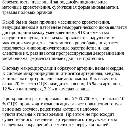
беременность, пузырный занос, дисфункциональные
маточные кровотечения, субмукозная форма миомы матки,
травмы половых органов.
Какой бы ни была причина массивного кровотечения,
ведущим звеном в патогенезе геморрагического шока является
диспропорция между уменьшенным ОЦК и емкостью
сосудистого русла, что сначала проявляется нарушением
макроциркуляции, т. е. системного кровообращения, затем
появляются микроциркуляторные расстройства и, как
следствие их, развиваются прогрессирующая дезорганизация
метаболизма, ферментативные сдвиги и протеолиз.
Систему макроциркуляции образуют артерии, вены и сердце.
К системе микроциркуляции относятся артериолы, венулы,
капилляры и артериовенозные анастомозы. Как известно,
около 70 % всего ОЦК находится в венах, 15 % - в артериях,
12 % - в капиллярах, 3 % - в камерах сердца.
При кровопотере, не превышающей 500-700 мл, т. е. около 10
% ОЦК, происходит компенсация за счет повышения тонуса
венозных сосудов, рецепторы которых наиболее
чувствительны к гиповолемии. При этом не происходит
существенного изменения артериального тонуса, частоты
сердечных сокращений, не меняется перфузия тканей.