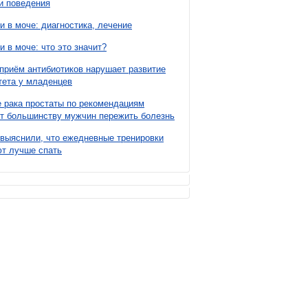
и поведения
и в моче: диагностика, лечение
и в моче: что это значит?
приём антибиотиков нарушает развитие
ета у младенцев
 рака простаты по рекомендациям
т большинству мужчин пережить болезнь
выяснили, что ежедневные тренировки
т лучше спать