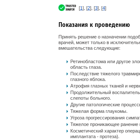
[
1
], [
2
], [
3
], [
4
]
Показания к проведению
Принять решение о назначении подоб
врачей, может только в исключитель
вмешательства следующие:
Ретинобластома или другое зло
область глаза.
Последствие тяжелого травмиров
глазного яблока.
Атрофия глазных тканей и нерв
Продолжительный воспалительн
слепоты больного.
Другие патологические процесс
Тяжелая форма глаукомы.
Угроза прогрессирования симпа
Тяжелое проникающее ранение и
Косметический характер операц
имплантата - протеза).