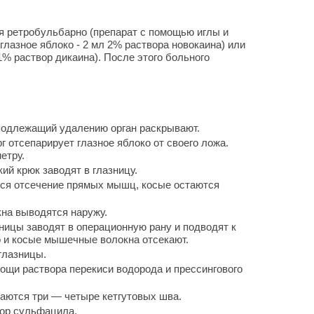
я ретробульбарно (препарат с помощью иглы и
лазное яблоко - 2 мл 2% раствора новокаина) или
1% раствор дикаина). После этого больного
одлежащий удалению орган раскрывают.
 отсепарирует глазное яблоко от своего ложа.
етру.
ий крюк заводят в глазницу.
тся отсечение прямых мышц, косые остаются
на выводятся наружу.
ицы заводят в операционную рану и подводят к
го и косые мышечные волокна отсекают.
глазницы.
ощи раствора перекиси водорода и прессингового
аются три — четыре кетгутовых шва.
вор сульфацила.