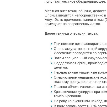
получают местное обездоливающее.
Местная анестезия, обычно, делаетс
шприца вводится непосредственно в г
могут быть применены капли в глаз (
помещают на операционный стол.
Далее техника операции такова:
При помощи векорасширителя п
Очень аккуратно опытный хирург
Иссечение проводится по перим
Затем специальный хирургическ
Поддерживая орган, производи
целыми.
Перерезанные мышечные волок
Специальные медицинские ножн
глазному нерву, после чего и е
Глазное яблоко извлекается из 
Кровотечение купируют при пом
тампонирования.
На рану конъюнктивы накладыв
В рану закапывается 30% раст