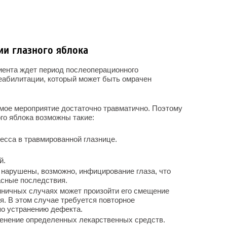
ии глазного яблока
иента ждет период послеоперационного
еабилитации, который может быть омрачен
мое мероприятие достаточно травматично. Поэтому
го яблока возможны такие:
есса в травмированной глазнице.
й.
нарушены, возможно, инфицирование глаза, что
асные последствия.
диничных случаях может произойти его смещение
я. В этом случае требуется повторное
по устранению дефекта.
менение определенных лекарственных средств.