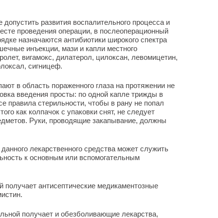
 допустить развития воспалительного процесса и
месте проведения операции, в послеоперационный
ядке назначаются антибиотики широкого спектра
ечные инъекции, мази и капли местного
ролет, вигамокс, дилатерол, цилоксан, левомицетин,
локсал, сигницеф.
пают в область пораженного глаза на протяжении не
овка введения просты: по одной капле трижды в
се правила стерильности, чтобы в рану не попал
того как колпачок с упаковки снят, не следует
едметов. Руки, проводящие закапывание, должны
 данного лекарственного средства может служить
ьность к основным или вспомогательным
ой получает антисептические медикаментозные
мистин.
ольной получает и обезболивающие лекарства,