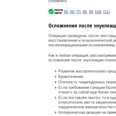
сохранить.
[
5
], [
6
], [
7
], [
8
], [
9
], [
10
], [
11
]
Осложнения после энуклеац
Операция проведена, после чего пац
восстановления и психологической р
послеоперационными осложнениями.
Как и любая операция, рассматривае
осложнения после энуклеации глазно
Развитие воспалительного проц
Кровотечение.
Отечность поврежденных ткане
Если требования санации были 
«тянет» за собой еще более оп
Если поставлен протез, то в е
относительно места закреплени
хирургическое вмешательство 
Аллергическая реакция на при