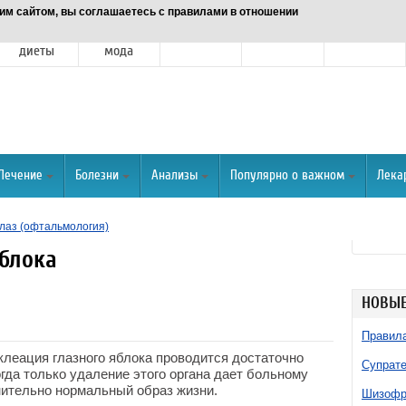
им сайтом, вы соглашаетесь с правилами в отношении
Питание и
Красота и
Отношения
Спорт
О портале
диеты
мода
Лечение
Болезни
Анализы
Популярно о важном
Лека
лаз (офтальмология)
яблока
НОВЫЕ
Правила
клеация глазного яблока проводится достаточно
Супрате
гда только удаление этого органа дает больному
нительно нормальный образ жизни.
Шизофре