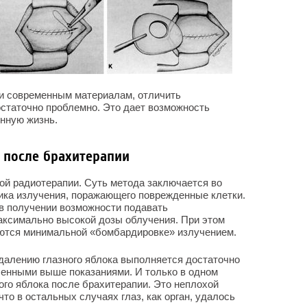
и современным материалам, отличить
остаточно проблемно. Это дает возможность
нную жизнь.
 после брахитерапии
вой радиотерапии. Суть метода заключается во
ика излучения, поражающего поврежденные клетки.
в получении возможности подавать
аксимально высокой дозы облучения. При этом
аются минимальной «бомбардировке» излучением.
далению глазного яблока выполняется достаточно
сленными выше показаниями. И только в одном
ого яблока после брахитерапии. Это неплохой
 что в остальных случаях глаз, как орган, удалось