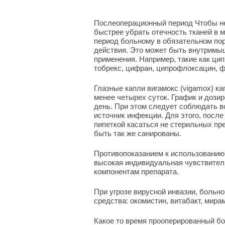
Послеоперационный период Чтобы не
быстрее убрать отечность тканей в 
период больному в обязательном пор
действия. Это может быть внутримыш
применения. Например, такие как цип
тобрекс, цифран, ципрофлоксацин, ф
Глазные капли вигамокс (vigamox) ка
менее четырех суток. График и дозир
день. При этом следует соблюдать в
источник инфекции. Для этого, после 
пипеткой касаться не стерильных пр
быть так же санированы.
Противопоказанием к использованию
высокая индивидуальная чувствител
компонентам препарата.
При угрозе вирусной инвазии, больн
средства: окомистин, витабакт, мира
Какое то время прооперированный б