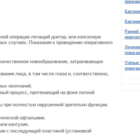
признак
Бактери
Бактери
Ранний 
ной операции лечащий доктор, или консилиум
иммунит
ных случаях. Показания к проведению оперативного
Лечение
помогае
качественное новообразование, затрагивающее
Учёные 
помогаю
ания лица, в том числе глаза и, соответственно,
ных окончаний.
ый процесс, протекающий на фоне полной
ы при полностью нарушенной зрительно функции.
тической офтальмии.
ли контузия.
ии с последующей пластикой (установкой