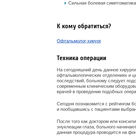
Сильная болевая симптоматика в
К кому обратиться?
Офтальмолог-хирург
Техника операции
На сегодняшний день данное хирурги
офтальмологических отделениях и це
последствий, больному следует под
современным клиническим оборудов
врачей в проведении подобных опера
Сегодня познакомится с рейтингом бо
и пообщавшись с пациентами выбран
После того как доктором или консил
энуклеации глаза, больного начинают
данная процедура проводится на фон