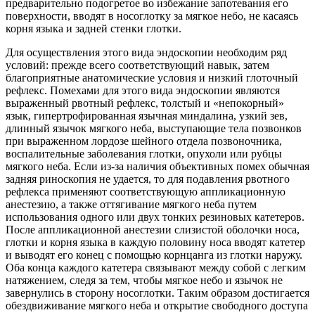
предварительно подогретое во избежание запотевания его
поверхности, вводят в носоглотку за мягкое небо, не касаясь
корня языка и задней стенки глотки.
Для осуществления этого вида эндоскопии необходим ряд
условий: прежде всего соответствующий навык, затем
благоприятные анатомические условия и низкий глоточный
рефлекс. Помехами для этого вида эндоскопии являются
выраженный рвотный рефлекс, толстый и «непокорный»
язык, гипертрофированная язычная миндалина, узкий зев,
длинный язычок мягкого неба, выступающие тела позвонков
при выраженном лордозе шейного отдела позвоночника,
воспалительные заболевания глотки, опухоли или рубцы
мягкого неба. Если из-за наличия объективных помех обычная
задняя риноскопия не удается, то для подавления рвотного
рефлекса применяют соответствующую аппликационную
анестезию, а также оттягивание мягкого неба путем
использования одного или двух тонких резиновых катетеров.
После аппликационной анестезии слизистой оболочки носа,
глотки и корня языка в каждую половину носа вводят катетер
и выводят его конец с помощью корнцанга из глотки наружу.
Оба конца каждого катетера связывают между собой с легким
натяжением, следя за тем, чтобы мягкое небо и язычок не
завернулись в сторону носоглотки. Таким образом достигается
обездвиживание мягкого неба и открытие свободного доступа