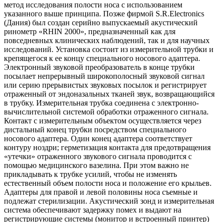
метод исследования полости носа с использованием
указанного выше принципа. Позже фирмой S.R.Electronics
(Дания) был создан серийно выпускаемый акустический
ринометр «RHIN 2000», предназначенный как для
повседневных клинических наблюдений, так и для научных
исследований. Установка состоит из измерительной трубки и
крепящегося к ее концу специального носового адаптера.
Электронный звуковой преобразователь в конце трубки
посылает непрерывный широкополосный звуковой сигнал
или серию прерывистых звуковых посылок и регистрирует
отраженный от эндоназальных тканей звук, возвращающийся
в трубку. Измерительная трубка соединена с электронно-
вычислительной системой обработки отраженного сигнала.
Контакт с измерительным объектом осуществляется через
дистальный конец трубки посредством специального
носового адаптера. Один конец адаптера соответствует
контуру ноздри; герметизация контакта для предотвращения
«утечки» отраженного звукового сигнала проводится с
помощью медицинского вазелина. При этом важно не
прикладывать к трубке усилий, чтобы не изменять
естественный объем полости носа и положение его крыльев.
Адаптеры для правой и левой половины носа съемные и
подлежат стерилизации. Акустический зонд и измерительная
система обеспечивают задержку помех и выдают на
регистрирующие системы (монитор и встроенный принтер)