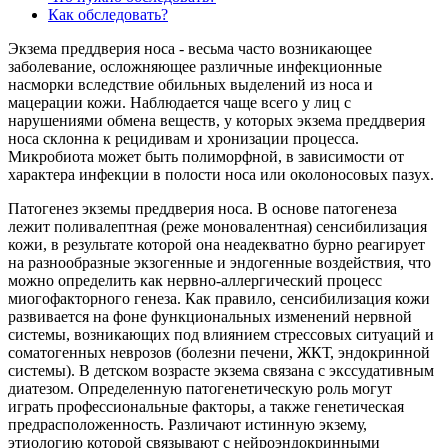
Как обследовать?
Экзема преддверия носа - весьма часто возникающее
заболевание, осложняющее различные инфекционные
насморки вследствие обильных выделений из носа и
мацерации кожи. Наблюдается чаще всего у лиц с
нарушениями обмена веществ, у которых экзема преддверия
носа склонна к рецидивам и хронизации процесса.
Микробиота может быть полиморфной, в зависимости от
характера инфекции в полости носа или околоносовых пазух.
Патогенез экземы преддверия носа. В основе патогенеза
лежит поливалептная (реже моновалентная) сенсибилизация
кожи, в результате которой она неадекватно бурно реагирует
на разнообразные экзогенные и эндогенные воздействия, что
можно определить как нервно-аллергический процесс
миогофакторного генеза. Как правило, сенсибилизация кожи
развивается на фоне функциональных изменений нервной
системы, возникающих под влиянием стрессовых ситуаций и
соматогенных неврозов (болезни печени, ЖКТ, эндокринной
системы). В детском возрасте экзема связана с экссудативным
диатезом. Определенную патогенетическую роль могут
играть профессиональные факторы, а также генетическая
предрасположенность. Различают истинную экзему,
этиологию которой связывают с нейроэндокринными