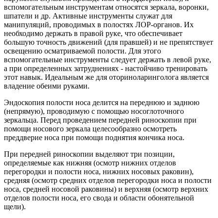
вспомогательным инструментам относятся зеркала, воронки,
шпатели и др. Активные инструменты служат для
манипуляций, проводимых в полостях ЛОР-органов. Их
необходимо держать в правой руке, что обеспечивает
большую точность движений (для правшей) и не препятствует
освещению осматриваемой полости. Для этого
вспомогательные инструменты следует держать в левой руке,
а при определенных затруднениях - настойчиво тренировать
этот навык. Идеальным же для оториноларинголога является
владение обеими руками.
Эндоскопия полости носа делится на переднюю и заднюю
(непрямую), проводимую с помощью носоглоточного
зеркальца. Перед проведением передней риноскопии при
помощи носового зеркала целесообразно осмотреть
преддверие носа при помощи поднятия кончика носа.
При передней риноскопии выделяют три позиции,
определяемые как нижняя (осмотр нижних отделов
перегородки и полости носа, нижних носовых раковин),
средняя (осмотр средних отделов перегородки носа и полости
носа, средней носовой раковины) и верхняя (осмотр верхних
отделов полости носа, его свода и области обонятельной
щели).