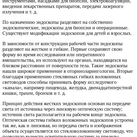
инструментами, насадками для биопсии, электрокоагуляции,
введения лекарственных препаратов, передачи лазерного
излучения и т. д.
По назначению эндоскопы разделяют на собственно
эндоскопические, эндоскопы для биопсии и операционные.
Существуют модификации эндоскопов для детей и взрослых.
В зависимости от конструкции рабочей части эндоскопы
разделяют на жесткие и гибкие. Первые сохраняют свою
форму во время исследования или оперативного
вмешательства, их используют на органах, находящихся на
близком расстоянии от поверхности тела. Такие эндоскопы
нашли широкое применение в оториноларингологии. Вторые
благодаря применению стеклянных гибких волоконных
световодов способны принимать форму исследуемого
«канала», например пищевода, желудка, двенадцатиперстной
кишки, трахеи, бронхов и т. д.
Принцип действия жестких эндоскопов основан на передаче
света от источника через линзовую оптическую систему;
источник света располагается на рабочем конце эндоскопа.
Оптическая система гибких волоконных эндоскопов устроена
так же, как и линзовая, но передача света и изображения
объекта осуществляется по стекловолоконному световоду, что
позволило вынести осветительную систему за пределы