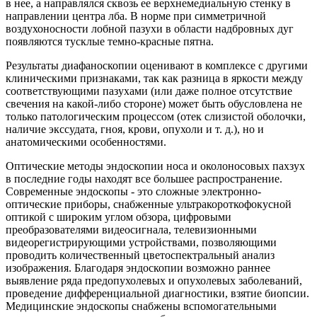
в нее, а направлялся сквозь ее верхнемедиальную стенку в
направлении центра лба. В норме при симметричной
воздухоносности лобной пазухи в области надбровных дуг
появляются тусклые темно-красные пятна.
Результаты диафаноскопии оценивают в комплексе с другими
клиническими признаками, так как разница в яркости между
соответствующими пазухами (или даже полное отсутствие
свечения на какой-либо стороне) может быть обусловлена не
только патологическим процессом (отек слизистой оболочки,
наличие экссудата, гноя, крови, опухоли и т. д.), но и
анатомическими особенностями.
Оптические методы эндоскопии носа и околоносовых пахзух
в последние годы находят все большее распространение.
Современные эндоскопы - это сложные электронно-
оптические приборы, снабженные ультракороткофокусной
оптикой с широким углом обзора, цифровыми
преобразователями видеосигнала, телевизионными
видеорегистрирующими устройствами, позволяющими
проводить количественный цветоспектральный анализ
изображения. Благодаря эндоскопии возможно раннее
выявление ряда предопухолевых и опухолевых заболеваний,
проведение дифференциальной диагностики, взятие биопсии.
Медицинские эндоскопы снабжены вспомогательными