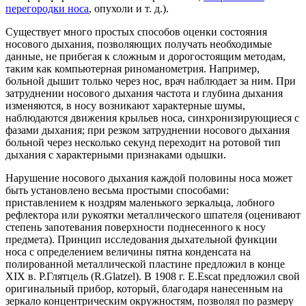
перегородки носа
, опухоли и т. д.).
Существует много простых способов оценки состояния
носового дыхания, позволяющих получать необходимые
данные, не прибегая к сложным и дорогостоящим методам,
таким как компьютерная риноманометрия. Например,
больной дышит только через нос, врач наблюдает за ним. При
затруднении носового дыхания частота и глубина дыхания
изменяются, в носу возникают характерные шумы,
наблюдаются движения крыльев носа, синхронизирующиеся с
фазами дыхания; при резком затруднении носового дыхания
больной через несколько секунд переходит на ротовой тип
дыхания с характерными признаками одышки.
Нарушение носового дыхания каждой половины носа может
быть установлено весьма простыми способами:
приставлением к ноздрям маленького зеркальца, лобного
рефлектора или рукоятки металлического шпателя (оценивают
степень запотевания поверхности поднесенного к носу
предмета). Принцип исследования дыхательной функции
носа с определением величины пятна конденсата на
полированной металлической пластине предложил в конце
XIX в. Р.Глятцель (R.Glatzel). В 1908 г. E.Escat предложил свой
оригинальный прибор, который, благодаря нанесенным на
зеркало концентрическим окружностям, позволял по размеру