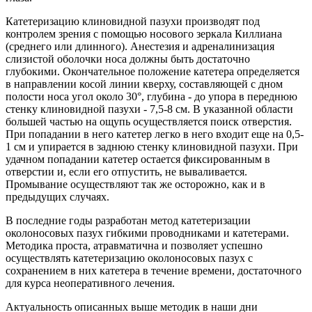
Катетеризацию клиновидной пазухи производят под
контролем зрения с помощью носового зеркала Киллиана
(среднего или длинного). Анестезия и адреналинизация
слизистой оболочки носа должны быть достаточно
глубокими. Окончательное положение катетера определяется
в направлении косой линии кверху, составляющей с дном
полости носа угол около 30°, глубина - до упора в переднюю
стенку клиновидной пазухи - 7,5-8 см. В указанной области
большей частью на ощупь осуществляется поиск отверстия.
При попадании в него катетер легко в него входит еще на 0,5-
1 см и упирается в заднюю стенку клиновидной пазухи. При
удачном попадании катетер остается фиксированным в
отверстии и, если его отпустить, не вываливается.
Промывание осуществляют так же осторожно, как и в
предыдущих случаях.
В последние годы разработан метод катетеризации
околоносовых пазух гибкими проводниками и катетерами.
Методика проста, атравматична и позволяет успешно
осуществлять катетеризацию околоносовых пазух с
сохранением в них катетера в течение времени, достаточного
для курса неоперативного лечения.
Актуальность описанных выше методик в наши дни