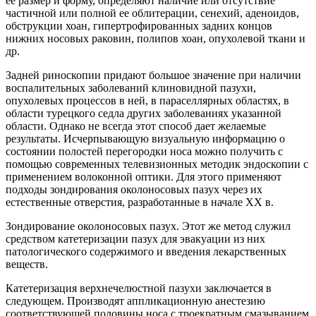
ее размер и форму, определяют наличие или отсутствие
частичной или полной ее облитерации, сенехий, аденоидов,
обструкции хоан, гипертрофированных задних концов
нижних носовых раковин, полипов хоан, опухолевой ткани и
др.
Задней риноскопии придают большое значение при наличии
воспалительных заболеваний клиновидной пазухи,
опухолевых процессов в ней, в параселлярных областях, в
области турецкого седла других заболеваниях указанной
области. Однако не всегда этот способ дает желаемые
результаты. Исчерпывающую визуальную информацию о
состоянии полостей перегородки носа можно получить с
помощью современных телевизионных методик эндоскопии с
применением волоконной оптики. Для этого применяют
подходы зондирования околоносовых пазух через их
естественные отверстия, разработанные в начале XX в.
Зондирование околоносовых пазух. Этот же метод служил
средством катетеризации пазух для эвакуации из них
патологического содержимого и введения лекарственных
веществ.
Катетеризация верхнечелюстной пазухи заключается в
следующем. Производят аппликационную анестезию
соответствующей половины носа с троекратным смазыванием