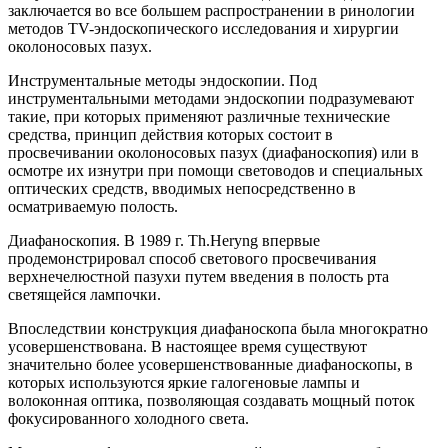
заключается во все большем распространении в ринологии
методов TV-эндоскопического исследования и хирургии
околоносовых пазух.
Инструментальные методы эндоскопии. Под
инструментальными методами эндоскопии подразумевают
такие, при которых применяют различные технические
средства, принцип действия которых состоит в
просвечивании околоносовых пазух (диафаноскопия) или в
осмотре их изнутри при помощи световодов и специальных
оптических средств, вводимых непосредственно в
осматриваемую полость.
Диафаноскопия. В 1989 г. Th.Heryng впервые
продемонстрировал способ светового просвечивания
верхнечелюстной пазухи путем введения в полость рта
светящейся лампочки.
Впоследствии конструкция диафаноскопа была многократно
усовершенствована. В настоящее время существуют
значительно более усовершенствованные диафаноскопы, в
которых используются яркие галогеновые лампы и
волоконная оптика, позволяющая создавать мощный поток
фокусированного холодного света.