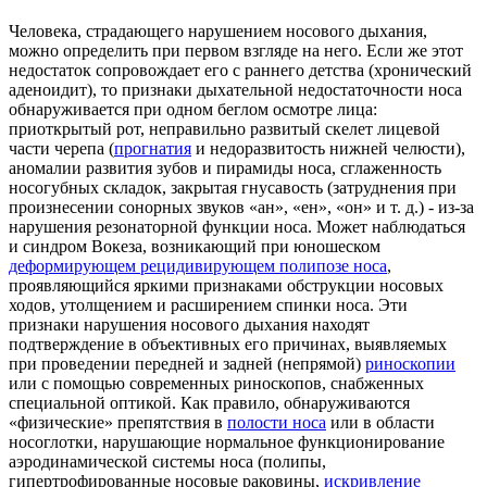
Человека, страдающего нарушением носового дыхания,
можно определить при первом взгляде на него. Если же этот
недостаток сопровождает его с раннего детства (хронический
аденоидит), то признаки дыхательной недостаточности носа
обнаруживается при одном беглом осмотре лица:
приоткрытый рот, неправильно развитый скелет лицевой
части черепа (
прогнатия
и недоразвитость нижней челюсти),
аномалии развития зубов и пирамиды носа, сглаженность
носогубных складок, закрытая гнусавость (затруднения при
произнесении сонорных звуков «ан», «ен», «он» и т. д.) - из-за
нарушения резонаторной функции носа. Может наблюдаться
и синдром Вокеза, возникающий при юношеском
деформирующем рецидивирующем полипозе носа
,
проявляющийся яркими признаками обструкции носовых
ходов, утолщением и расширением спинки носа. Эти
признаки нарушения носового дыхания находят
подтверждение в объективных его причинах, выявляемых
при проведении передней и задней (непрямой)
риноскопии
или с помощью современных риноскопов, снабженных
специальной оптикой. Как правило, обнаруживаются
«физические» препятствия в
полости носа
или в области
носоглотки, нарушающие нормальное функционирование
аэродинамической системы носа (полипы,
гипертрофированные носовые раковины,
искривление