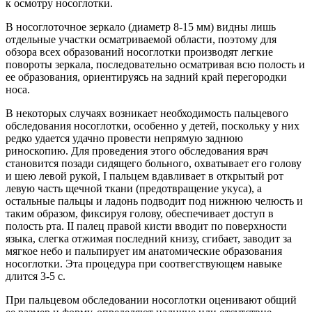
к осмотру носоглотки.
В носоглоточное зеркало (диаметр 8-15 мм) видны лишь
отдельные участки осматриваемой области, поэтому для
обзора всех образований носоглотки производят легкие
повороты зеркала, последовательно осматривая всю полость и
ее образования, ориентируясь на задний край перегородки
носа.
В некоторых случаях возникает необходимость пальцевого
обследования носоглотки, особенно у детей, поскольку у них
редко удается удачно провести непрямую заднюю
риноскопию. Для проведения этого обследования врач
становится позади сидящего больного, охватывает его голову
и шею левой рукой, I пальцем вдавливает в открытый рот
левую часть щечной ткани (предотвращение укуса), а
остальные пальцы и ладонь подводит под нижнюю челюсть и
таким образом, фиксируя голову, обеспечивает доступ в
полость рта. II палец правой кисти вводит по поверхности
языка, слегка отжимая последний книзу, сгибает, заводит за
мягкое небо и пальпирует им анатомические образования
носоглотки. Эта процедура при соотвегствующем навыке
длится 3-5 с.
При пальцевом обследовании носоглотки оценивают общий