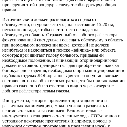
проведения этой процедуры следует соблюдать ряд общих
правил.
Источник света должен располагаться справа от
обследуемого, на уровне его уха, на расстоянии 15-20 см,
несколько позади, чтобы свет от него не падал на
обследуемую область. Отраженный от лобного рефлектора
фокусированный свет должен освещать обследуемую область
при нормальном положении врача, который не должен
изгибаться и наклоняться в поиске «зайчика» или объекта
осмотра; врач двигает голову больного, придавая ей
необходимое положение. Начинающий оториноларинголог
должен постоянно тренироваться для приобретения навыка
бинокулярного зрения, необходимого при манипулировании в
глубоких отделах ЛОР-органов. Для этого он устанавливает
световое пятно на объекте осмотра так, чтобы при закрывании
правого глаза оно было отчетливо видно через отверстие
лобного рефлектора левым глазом.
Инструменты, которые применяют при эндоскопии и
различных манипуляциях, можно условно разделить на
вспомогательные и «активные». Вспомогательные
инструменты расширяют естественные ходы ЛОР-органов и
устраняют некоторые препятствия (например, волосы в
наружном слуховом проходе или в преддверии носа); к