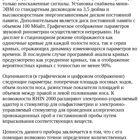
только неискаженные сигналы. Установка снабжена мини-
ЭВМ со стандартным дисководом на 3,5 дюйма и
высокоскоростным энергонезависимым диском постоянной
памяти. Дополнительным является диск постоянной памяти с
объемом 100 Мбайт. Графическое отображение параметров
звуковой ринометрии осуществляется непрерывно. На
дисплее в стационарном режиме отображаются как
одиночные кривые для каждой полости носа, так и серии
кривых, отражающих динамику изменяющихся параметров во
времени. В последнем случае программой анализа кривых
предусмотрено как усреднение кривых, так и отображение
вероятностных кривых с точностью не менее 90%.
Оцениваются (в графическом и цифровом отображении)
следующие параметры: поперечная площадь носовых ходов,
объем полости носа, разностные показатели площадей и
объемов между правой и левой половинами носа. К
возможности RHIN 2000 расширяют электронно-управляемый
адаптер и стимулятор для ольфактометрии и электронно-
управляемый стимулятор для проведения аллергических
провокационных проб и гистаминовой пробы путем
впрыскивания соответствующих веществ.
Ценность данного прибора заключается в том, что с его
помощью возможно точное определение количественных