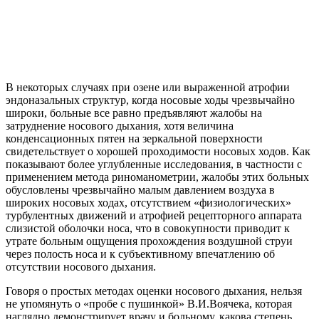
В некоторых случаях при озене или выраженной атрофии
эндоназальных структур, когда носовые ходы чрезвычайно
широки, больные все равно предъявляют жалобы на
затруднение носового дыхания, хотя величина
конденсационных пятен на зеркальной поверхности
свидетельствует о хорошей проходимости носовых ходов. Как
показывают более углубленные исследования, в частности с
применением метода риноманометрии, жалобы этих больных
обусловлены чрезвычайно малым давлением воздуха в
широких носовых ходах, отсутствием «физиологических»
турбулентных движений и атрофией рецепторного аппарата
слизистой оболочки носа, что в совокупности приводит к
утрате больным ощущения прохождения воздушной струи
через полость носа и к субъективному впечатлению об
отсутствии носового дыхания.
Говоря о простых методах оценки носового дыхания, нельзя
не упомянуть о «пробе с пушинкой» В.И.Воячека, которая
наглядно демонстрирует врачу и больному, какова степень