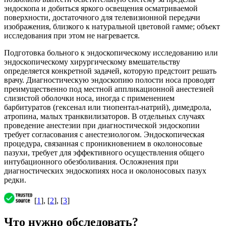
эндоскопа и добиться яркого освещения осматриваемой
поверхности, достаточного для телевизионной передачи
изображения, близкого к натуральной цветовой гамме; объект
исследования при этом не нагревается.
Подготовка больного к эндоскопическому исследованию или
эндоскопическому хирургическому вмешательству
определяется конкретной задачей, которую предстоит решать
врачу. Диагностическую эндоскопию полости носа проводят
преимущественно под местной аппликационной анестезией
слизистой оболочки носа, иногда с применением
барбитуратов (гексенал или тиопентал-натрий), димедрола,
атропина, малых транквилизаторов. В отдельных случаях
проведение анестезии при диагностической эндоскопии
требует согласования с анестезиологом. Эндоскопическая
процедура, связанная с проникновением в околоносовые
пазухи, требует для эффективного осуществления общего
интубационного обезболивания. Осложнения при
диагностических эндоскопиях носа и околоносовых пазух
редки.
[
1
], [
2
], [
3
]
Что нужно обследовать?