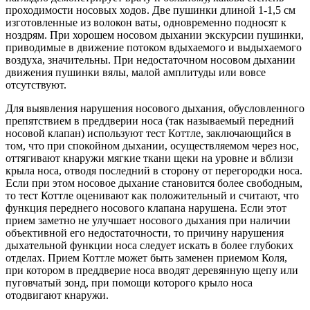
проходимости носовых ходов. Две пушинки длиной 1-1,5 см
изготовленные из волокон ваты, одновременно подносят к
ноздрям. При хорошем носовом дыхании экскурсии пушинки,
приводимые в движение потоком вдыхаемого и выдыхаемого
воздуха, значительны. При недостаточном носовом дыхании
движения пушинки вялы, малой амплитуды или вовсе
отсутствуют.
Для выявления нарушения носового дыхания, обусловленного
препятствием в преддверии носа (так называемый передний
носовой клапан) используют тест Коттле, заключающийся в
том, что при спокойном дыхании, осуществляемом через нос,
оттягивают кнаружи мягкие ткани щеки на уровне и вблизи
крыла носа, отводя последний в сторону от перегородки носа.
Если при этом носовое дыхание становится более свободным,
то тест Коттле оценивают как положительный и считают, что
функция переднего носового клапана нарушена. Если этот
прием заметно не улучшает носового дыхания при наличии
объективной его недостаточности, то причину нарушения
дыхательной функции носа следует искать в более глубоких
отделах. Прием Коттле может быть заменен приемом Коля,
при котором в преддверие носа вводят деревянную щепу или
пуговчатый зонд, при помощи которого крыло носа
отодвигают кнаружи.