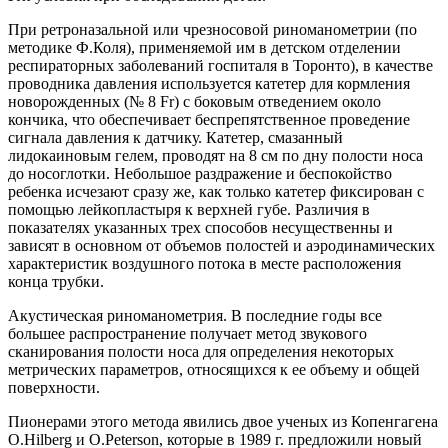
При ретроназальной или чрезносовой риноманометрии (по
методике Ф.Коля), применяемой им в детском отделении
респираторных заболеваний госпиталя в Торонто), в качестве
проводника давления используется катетер для кормления
новорожденных (№ 8 Fr) с боковым отведением около
кончика, что обеспечивает беспрепятственное проведение
сигнала давления к датчику. Катетер, смазанный
лидокаиновым гелем, проводят на 8 см по дну полости носа
до носоглотки. Небольшое раздражение и беспокойство
ребенка исчезают сразу же, как только катетер фиксирован с
помощью лейкопластыря к верхней губе. Различия в
показателях указанных трех способов несущественны и
зависят в основном от объемов полостей и аэродинамических
характеристик воздушного потока в месте расположения
конца трубки.
Акустическая риноманометрия. В последние годы все
большее распространение получает метод звукового
сканирования полости носа для определения некоторых
метрических параметров, относящихся к ее объему и общей
поверхности.
Пионерами этого метода явились двое ученых из Копенгагена
O.Hilberg и O.Peterson, которые в 1989 г. предложили новый