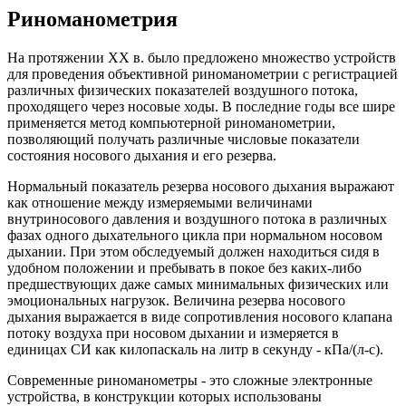
Риноманометрия
На протяжении XX в. было предложено множество устройств
для проведения объективной риноманометрии с регистрацией
различных физических показателей воздушного потока,
проходящего через носовые ходы. В последние годы все шире
применяется метод компьютерной риноманометрии,
позволяющий получать различные числовые показатели
состояния носового дыхания и его резерва.
Нормальный показатель резерва носового дыхания выражают
как отношение между измеряемыми величинами
внутриносового давления и воздушного потока в различных
фазах одного дыхательного цикла при нормальном носовом
дыхании. При этом обследуемый должен находиться сидя в
удобном положении и пребывать в покое без каких-либо
предшествующих даже самых минимальных физических или
эмоциональных нагрузок. Величина резерва носового
дыхания выражается в виде сопротивления носового клапана
потоку воздуха при носовом дыхании и измеряется в
единицах СИ как килопаскаль на литр в секунду - кПа/(л-с).
Современные риноманометры - это сложные электронные
устройства, в конструкции которых использованы