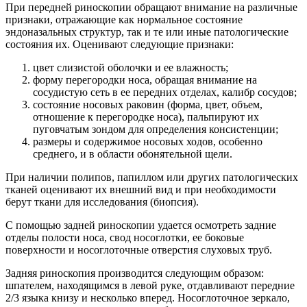
При передней риноскопии обращают внимание на различные
признаки, отражающие как нормальное состояние
эндоназальных структур, так и те или иные патологические
состояния их. Оценивают следующие признаки:
цвет слизистой оболочки и ее влажность;
форму перегородки носа, обращая внимание на
сосудистую сеть в ее передних отделах, калибр сосудов;
состояние носовых раковин (форма, цвет, объем,
отношение к перегородке носа), пальпируют их
пуговчатым зондом для определения консистенции;
размеры и содержимое носовых ходов, особенно
среднего, и в области обонятельной щели.
При наличии полипов, папиллом или других патологических
тканей оценивают их внешний вид и при необходимости
берут ткани для исследования (биопсия).
С помощью задней риноскопии удается осмотреть задние
отделы полости носа, свод носоглотки, ее боковые
поверхности и носоглоточные отверстия слуховых труб.
Задняя риноскопия производится следующим образом:
шпателем, находящимся в левой руке, отдавливают передние
2/3 языка книзу и несколько вперед. Носоглоточное зеркало,