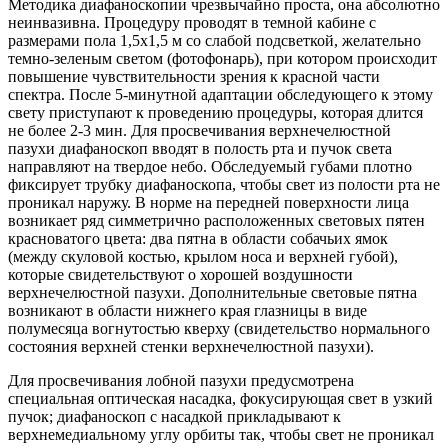
Методика диафаноскопии чрезвычайно проста, она абсолютно
неинвазивна. Процедуру проводят в темной кабине с
размерами пола 1,5x1,5 м со слабой подсветкой, желательно
темно-зеленым светом (фотофонарь), при котором происходит
повышение чувствительности зрения к красной части
спектра. После 5-минутной адаптации обследующего к этому
свету приступают к проведению процедуры, которая длится
не более 2-3 мин. Для просвечивания верхнечелюстной
пазухи диафаноскоп вводят в полость рта и пучок света
направляют на твердое небо. Обследуемый губами плотно
фиксирует трубку диафаноскопа, чтобы свет из полости рта не
проникал наружу. В норме на передней поверхности лица
возникает ряд симметрично расположенных световых пятен
красноватого цвета: два пятна в области собачьих ямок
(между скуловой костью, крылом носа и верхней губой),
которые свидетельствуют о хорошей воздушности
верхнечелюстной пазухи. Дополнительные световые пятна
возникают в области нижнего края глазницы в виде
полумесяца вогнутостью кверху (свидетельство нормального
состояния верхней стенки верхнечелюстной пазухи).
Для просвечивания лобной пазухи предусмотрена
специальная оптическая насадка, фокусирующая свет в узкий
пучок; диафаноскоп с насадкой прикладывают к
верхнемедиальному углу орбиты так, чтобы свет не проникал