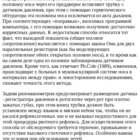
половину носа через его преддверие вставляют трубку с
датчиком давления, при этом с помощью герметического
обтуратора эта половина носа исключается из акта дыхания.
При соответствующих «поправках», вносимых программой
компьютера, с его помощью возможно получение достаточно
корректных данных. К недостаткам способа относится тот
факт, что выходной показатель (общее носовое
сопротивление) вычисляется с помощью закона Ома для двух
параллельных резисторов (как бы моделирующих
сопротивление обеих открытых половин носа), в то время как
на самом деле одна из половин заблокирована датчиком
давления. Кроме того, как отмечает Ph.Cole (1989), изменения,
происходящие у больных в муковаскулярной системе носа в
интервалах между право- и левосторонним исследованиями,
снижают точность этого метода.
Задняя риноманометрия предусматривает размещение датчика
- регистратора давления в ротоглотке через рот при плотно
зажатых губах, при этом конец трубки должен быть
установлен между языком и мягким небом так, чтобы он не
касался рефлексогенных зон и не вызывал недопустимого для
этой процедуры рвотного рефлекса. Для осуществления этого
способа от обследуемого требуется терпение, привыкание и
отсутствие высокого глоточного рефлекса. Особенно важны
эти условия при обследовании детей.