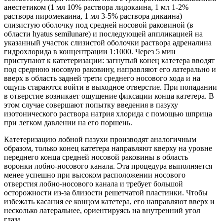
анестетиком (1 мл 10% раствора лидокаина, 1 мл 1-2%
раствора пиромекаина, 1 мл 3-5% раствора дикаина)
слизистую оболочку под средней носовой раковиной (в
области hyatus semilunare) и последующей аппликацией на
указанный участок слизистой оболочки раствора адреналина
гидрохлорида в концентрации 1:1000. Через 5 мин
приступают к катетеризации: загнутый конец катетера вводят
под среднюю носовую раковину, направляют его латерально и
вверх в область задней трети среднего носового хода и на
ощупь стараются войти в выходное отверстие. При попадании
в отверстие возникает ощущение фиксации конца катетера. В
этом случае совершают попытку введения в пазуху
изотонического раствора натрия хлорида с помощью шприца
при легком давлении на его поршень.
Катетеризацию лобной пазухи производят аналогичным
образом, только конец катетера направляют кверху на уровне
переднего конца средней носовой раковины в область
воронки лобно-носового канала. Эта процедура выполняется
менее успешно при высоком расположении носового
отверстия лобно-носового канала и требует большой
осторожности из-за близости решетчатой пластинки. Чтобы
избежать касания ее концом катетера, его направляют вверх и
несколько латеральнее, ориентируясь на внутренний угол
глаза.