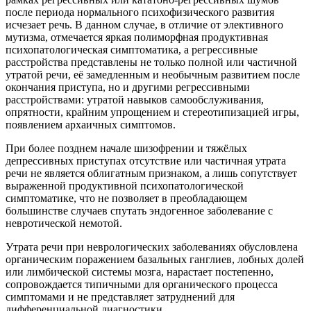
после периода нормального психофизического развития
исчезает речь. В данном случае, в отличие от элективного
мутизма, отмечается яркая полиморфная продуктивная
психопатологическая симптоматика, а регрессивные
расстройства представлены не только полной или частичной
утратой речи, её замедленным и необычным развитием после
окончания приступа, но и другими регрессивными
расстройствами: утратой навыков самообслуживания,
опрятности, крайним упрощением и стереотипизацией игры,
появлением архаичных симптомов.
При более позднем начале шизофрении и тяжёлых
депрессивных приступах отсутствие или частичная утрата
речи не является облигатным признаком, а лишь сопутствует
выраженной продуктивной психопатологической
симптоматике, что не позволяет в преобладающем
большинстве случаев спутать эндогенное заболевание с
невротической немотой.
Утрата речи при неврологических заболеваниях обусловлена
органическим поражением базальных ганглиев, лобных долей
или лимбической системы мозга, нарастает постепенно,
сопровождается типичными для органического процесса
симптомами и не представляет затруднений для
дифференциальной диагностики.