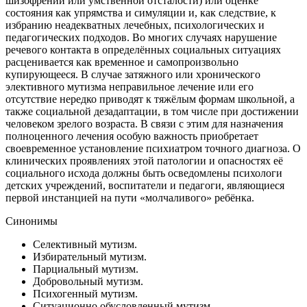
шизофрении или умственной отсталости) или оценке
состояния как упрямства и симуляции и, как следствие, к
избранию неадекватных лечебных, психологических и
педагогических подходов. Во многих случаях нарушение
речевого контакта в определённых социальных ситуациях
расценивается как временное и самопроизвольно
купирующееся. В случае затяжного или хронического
элективного мутизма неправильное лечение или его
отсутствие нередко приводят к тяжёлым формам школьной, а
также социальной дезадаптации, в том числе при достижении
человеком зрелого возраста. В связи с этим для назначения
полноценного лечения особую важность приобретает
своевременное установление психиатром точного диагноза. О
клинических проявлениях этой патологии и опасностях её
социального исхода должны быть осведомлены психологи
детских учреждений, воспитатели и педагоги, являющиеся
первой инстанцией на пути «молчаливого» ребёнка.
Синонимы
Селективный мутизм.
Избирательный мутизм.
Парциальный мутизм.
Добровольный мутизм.
Психогенный мутизм.
Ситуационно обусловленный мутизм.