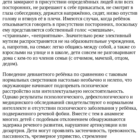
дети замирают в присутствии определённых людей или всех
посторонних, не разрешают к себе прикасаться, не смотрят в
глаза собеседнику, держатся напряжённо, сидят, низко опустив
голову и втянув её в плечи. Имеются случаи, когда ребёнок
отказывается говорить в присутствии посторонних, поскольку
ему представляется собственный голос «смешным»,
«странным», «неприятным». Значительно реже элективный
мутизм распространяется не на образовательные учреждения,
а, напротив, на семью: легко общаясь между собой, а также со
взрослыми на улице и в школе, дети совсем не разговаривают
дома с кем-то из членов семьи (с отчимом, мачехой, отцом,
дедом).
Поведение девиантного ребёнка по сравнению с таковым
нормальных сверстников настолько необычно и нелепо, что
окружающие начинают подозревать психическое
расстройство или интеллектуальную несостоятельность.
Однако результаты психологического, дефектологического и
медицинского обследований свидетельствуют о нормальном
интеллекте и отсутствии психического заболевания у ребёнка,
подверженного речевой фобии. Вместе с тем в анамнезе
многих детей с подобным отклонением обнаруживаются
задержка речевого развития, нарушение артикуляции или
дизартрия. Дети могут проявлять застенчивость, тревожность,
пассивность, чрезмерное упрямство, стремление