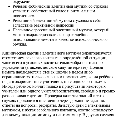
окружения.
Речевой фобический элективный мутизм со страхом
услышать собственный голос и риту¬альным
поведением.
Реактивный элективный мутизм с уходом в себя
вследствие реактивной депрессии.
Пассивно-агрессивный элективный мутизм, который
можно охарактеризовать как враж¬дебное
использование немоты в качестве психологического
оружия.
Клиническая картина элективного мутизма характеризуется
отсутствием речевого контакта в определённой ситуации,
чаще всего в условиях воспитательно¬образовательных
учреждений (в школе, детском саду, интернате). Полная
немота наблюдается в стенах школы в целом либо
ограничивается только классным помещением, когда ребёнок
не разговаривает ни с учителями, ни с одноклассниками.
Иногда ребёнок молчит только в присутствии некоторых
учителей или одного учителя/воспитателя, свободно и громко
разговаривая с детьми. Проверка качества знаний в этих
случаях проводится письменно через домашние задания,
ответы на вопросы, рефераты. Зачастую дети с элективным
мутизмом, избегая вербального контакта, охотно используют
для коммуникации мимику и пантомимику. В других случаях