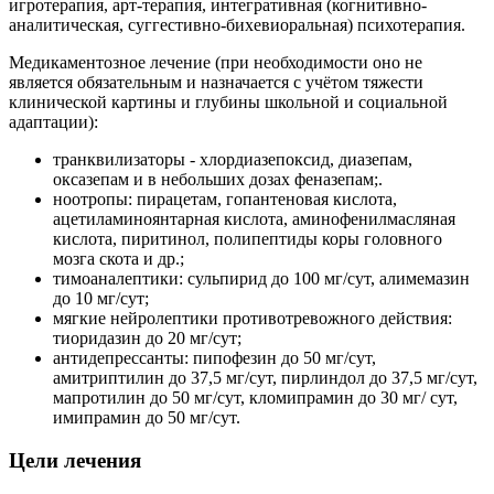
игротерапия, арт-терапия, интегративная (когнитивно-
аналитическая, суггестивно-бихевиоральная) психотерапия.
Медикаментозное лечение (при необходимости оно не
является обязательным и назначается с учётом тяжести
клинической картины и глубины школьной и социальной
адаптации):
транквилизаторы - хлордиазепоксид, диазепам,
оксазепам и в небольших дозах феназепам;.
ноотропы: пирацетам, гопантеновая кислота,
ацетиламиноянтарная кислота, аминофенилмасляная
кислота, пиритинол, полипептиды коры головного
мозга скота и др.;
тимоаналептики: сульпирид до 100 мг/сут, алимемазин
до 10 мг/сут;
мягкие нейролептики противотревожного действия:
тиоридазин до 20 мг/сут;
антидепрессанты: пипофезин до 50 мг/сут,
амитриптилин до 37,5 мг/сут, пирлиндол до 37,5 мг/сут,
мапротилин до 50 мг/сут, кломипрамин до 30 мг/ сут,
имипрамин до 50 мг/сут.
Цели лечения