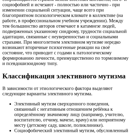
социофобией и исчезают - полностью или частично - при
изменении социальной ситуации, чаще всего при
благоприятном психологическом климате в коллективе (на
работе, в профессиональном учебном учреждении). Между
тем большинство авторов отмечают в катамнезе людей,
подверженных указанному синдрому, трудности социальной
адаптации, связанные с неуверенностью и социальными
страхами. При многолетнем элективном мутизме нередко
возникают вторичные психогенные реакции на своё
состояние, что приводит с годами к патологическому
формированию личности, преимущественно по тормозимому
и псевдошизоидному типу.
Классификация элективного мутизма
В зависимости от этиологического фактора выделяют
следующие варианты элективного мутизма.
Элективный мутизм сверхценного поведения,
связанный с негативным отношением ребёнка к
определённому значимому лицу (например, учителю,
воспитателю, отчиму, мачехе, врачу) или неприятному
месту (детскому саду, школе, поликлинике).
Социофобический элективный мутизм, обусловленный