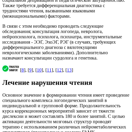
социальной депривацией и педагогической запущенностью.
Также требуется дифференциальная диагностика с
трудностями чтения, вызванными языковыми
(межнациональными) факторами.
В связи с этим необходимо проводить следующие
обследования; консультация логопеда, невролога,
нейропсихолога, психолога, психиатра, инструментальные
исследования - ЭЭГ, ЭхоЭГ, РЭГ (в случаях, требующих
дифференциального диагноза с вялотекущими
неврологическими заболеваниями). Дополнительно
назначают консультации сурдолога и генетика.
[
8
], [
9
], [
10
], [
11
], [
12
], [
13
]
Лечение нарушения чтения
Основное значение в формировании чтения имеет проведение
специального комплекса логопедических занятий в
индивидуальной и групповой форме. Продолжительность
курса коррекционных мероприятий зависит от тяжести
дислексии и может составлять 180 и более занятий. С целью
активации деятельности мозговых структур проводят
терапию с использованием различных нейрометаболических