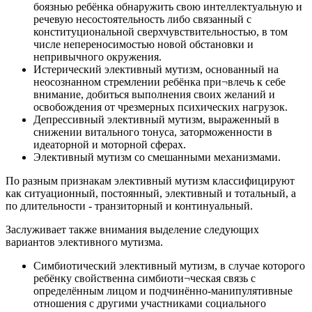
боязнью ребёнка обнаружить свою интеллектуальную и
речевую несостоятельность либо связанный с
конституциональной сверхчувствительностью, в том
числе непереносимостью новой обстановки и
непривычного окружения.
Истерический элективный мутизм, основанный на
неосознанном стремлении ребёнка при¬влечь к себе
внимание, добиться выполнения своих желаний и
освобождения от чрезмерных психических нагрузок.
Депрессивный элективный мутизм, выраженный в
снижении витального тонуса, заторможенности в
идеаторной и моторной сферах.
Элективный мутизм со смешанными механизмами.
По разным признакам элективный мутизм классифицируют
как ситуационный, постоянный, элективный и тотальный, а
по длительности - транзиторный и континуальный.
Заслуживает также внимания выделение следующих
вариантов элективного мутизма.
Симбиотический элективный мутизм, в случае которого
ребёнку свойственна симбиоти¬ческая связь с
определённым лицом и подчинённо-манипулятивные
отношения с другими участниками социального