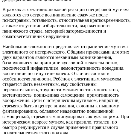
В рамках аффективно-шоковой реакции спецификой мутизма
являются его острое возникновение сразу же после
психотравмы, тотальность, относительная кратковременность,
а также отсутствие избирательности, выраженности
панического страха, моторной заторможенности и
соматовегетативных нарушений.
Наибольшие сложности представляет отграничение мутизма
элективного от истерического. Общими признаками для этих
двух вариантов являются механизмы возникновения,
базирующиеся на принципе «условной желательности»,
психический инфантилизм, демонстративность поведения,
воспитание по типу гиперопеки. Отличия состоят в
особенностях личности. Ребёнок с элективным мутизмом
старается быть незаметным, ему свойственны
нерешительность, трудности межличностных контактов,
застенчивость, пониженная самооценка, примитивность
воображения. Дети с истерическим мутизмом, напротив,
стремятся быть в центре внимания, склонны к пышному
фантазированию, обладают неадекватно повышенной
самооценкой, стремятся манипулировать окружающими. При
истерическом неврозе мутизм, как правило, тотален, но
быстро редуцируется в случае применения правильного
психотерапевтического подхода.