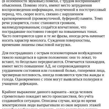
(в особенности звуковые) помехи, с трудом воспринимают
объяснения. Помимо этого, имеют место затруднения
воспроизведения информации, полученной в постстрессовый
период, что, скорее всего, связано с нарушением
кратковременной (промежуточной, буферной) памяти. Темп
речи ускоряется, голос становится громким,
маломодулированным; создаётся впечатление, что
пострадавшие постоянно говорят на повышенных тонах.
Часто повторяются одни и те же фразы, иногда речь начинает
носить характер монолога. Суждения поверхностны,
временами лишены смысловой нагрузки.
Для пострадавших с острым психомоторным возбуждением
тяжело находиться в одном положении: они то лежат, то
встают, то бесцельно передвигаются. Отмечается тахикардия,
имеют место повышение АД, не сопровождающееся
ухудшением состояния или головной болью, гиперемия лица,
чрезмерная потливость, иногда появляются чувства жажды и
голода. Одновременно с этим могут выявляться полиурия и
учащение дефекации.
Крайнее выражение данного варианта - когда человек
стремительно покидает место происшествия, без учёта
создавшейся ситуации. Описаны случаи, когда во время
землетрясения люди выпрыгивали из окон верхних этажей