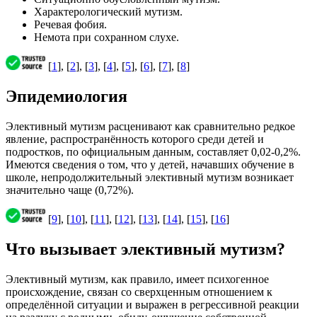
Характерологический мутизм.
Речевая фобия.
Немота при сохранном слухе.
[
1
], [
2
], [
3
], [
4
], [
5
], [
6
], [
7
], [
8
]
Эпидемиология
Элективный мутизм расценивают как сравнительно редкое
явление, распространённость которого среди детей и
подростков, по официальным данным, составляет 0,02-0,2%.
Имеются сведения о том, что у детей, начавших обучение в
школе, непродолжительный элективный мутизм возникает
значительно чаще (0,72%).
[
9
], [
10
], [
11
], [
12
], [
13
], [
14
], [
15
], [
16
]
Что вызывает элективный мутизм?
Элективный мутизм, как правило, имеет психогенное
происхождение, связан со сверхценным отношением к
определённой ситуации и выражен в регрессивной реакции