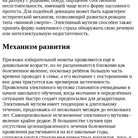
на разлуку с родными, обиду, ощущение собственной
несостоятельности, имеющей чаще всего форму пассивного
протеста. Для подобной девиации может быть характерен
истерический механизм, позволяющий развиться реакции
типа «мнимой смерти». Элективный мутизм способен также
принять форму навязчивого страха обнаружить свою речевую
или интеллектуальную недостаточность.
Механизм развития
Признаки избирательной немоты проявляются ещё в
дошкольном возрасте, но не расцениваются близкими как
болезненное явление, поскольку ребёнок большую часть
времени проводит в семье, а его молчание с посторонними и
вне дома трактуется как чрезмерная застенчивость.
Проявления элективного мутизма становятся очевидными в
начале школьного обучения, когда молчание в определённых
ситуациях быстро создает предпосылки для дезадаптации.
Элективный мутизм имеет тенденцию к длительному
течению, продолжаясь от нескольких месяцев до нескольких
лет. Самопроизвольное исчезновение элективного мутизма -
явление крайне редкое. В большинстве случаев при
отсутствии целенаправленного лечения болезненные
проявления растягиваются на все школьные годы,
сопровождаются страхом межличностных контактов, лого- и