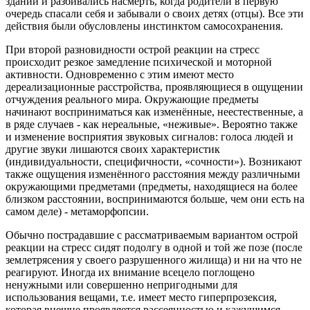
зданий и разбивались насмерть, когда родители в первую
очередь спасали себя и забывали о своих детях (отцы). Все эти
действия были обусловлены инстинктом самосохранения.
При второй разновидности острой реакции на стресс
происходит резкое замедление психической и моторной
активности. Одновременно с этим имеют место
дереализационные расстройства, проявляющиеся в ощущении
отчуждения реального мира. Окружающие предметы
начинают восприниматься как изменённые, неестественные, а
в ряде случаев - как нереальные, «неживые». Вероятно также
и изменение восприятия звуковых сигналов: голоса людей и
другие звуки лишаются своих характеристик
(индивидуальности, специфичности, «сочности»). Возникают
также ощущения изменённого расстояния между различными
окружающими предметами (предметы, находящиеся на более
близком расстоянии, воспринимаются больше, чем они есть на
самом деле) - метаморфопсии.
Обычно пострадавшие с рассматриваемым вариантом острой
реакции на стресс сидят подолгу в одной и той же позе (после
землетрясения у своего разрушенного жилища) и ни на что не
реагируют. Иногда их внимание всецело поглощено
ненужными или совершенно непригодными для
использования вещами, т.е. имеет место гиперпрозексия,
которая внешне проявляется рассеянностью и кажущимся