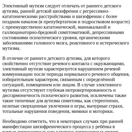
Элективный мутизм следует отличать от раннего детского
аутизма, ранней детской шизофрении с регрессивно-
кататоническими расстройствами и шизофрении с более
поздним началом (в препубертатном и подростковом возрасте)
с преимущественно кататонической, маниакальной и
галлюцинаторно-бредовой симптоматикой, депрессивными
состояниями психотического уровня, органическими
заболеваниями головного мозга, реактивного и истерического
мутизма.
В отличие от раннего детского аутизма, для которого
свойственно отсутствие речевого контакта с окружающими,
элективный мутизм характеризуется нарушением речевой
коммуникации после периода нормального речевого общения,
избирательным характером, связанным с определённой
ситуацией, помещением или лицом. В случае элективного
мутизма отсутствуют глубокая интровертированность и
дисгармоничность психического развития, исключены также
такие типичные для аутизма симптомы, как стереотипии,
нелепые сверхценные увлечения и игры, вычурные страхи,
тотальные нарушения поведения, мимики и моторики.
Необходимо отметить, что в некоторых случаях при ранней
манифестации шизофренического процесса у ребёнка в
рамках регрессивных или кататоно-регрессивных шумов