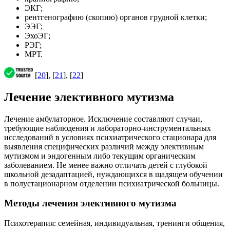
ЭКГ;
рентгенографию (скопию) органов грудной клетки;
ЭЭГ;
ЭхоЭГ;
РЭГ;
МРТ.
[
20
], [
21
], [
22
]
Лечение элективного мутизма
Лечение амбулаторное. Исключение составляют случаи,
требующие наблюдения и лабораторно-инструментальных
исследований в условиях психиатрического стационара для
выявления специфических различий между элективным
мутизмом и эндогенным либо текущим органическим
заболеванием. Не менее важно отличать детей с глубокой
школьной дезадаптацией, нуждающихся в щадящем обучении
в полустационарном отделении психиатрической больницы.
Методы лечения элективного мутизма
Психотерапия: семейная, индивидуальная, тренинги общения,