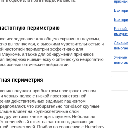
ть в офисе или при выездах на места.
признак
Бактери
Бактери
частотную периметрию
Ранний 
иммунит
ное исследование для общего скрининга глаукомы,
Лечение
легко выполняемая, с высокими чувствительностью и
помогае
й частотной периметрии эффективно для
 глаукоме, а также для обнаружения признаков
Учёные 
чая переднюю ишемическую оптическую нейропатию,
помогаю
рессионные оптические нейропатии.
тная периметрия
ажения получают при быстром пространственном
 и чёрных полос с низкой пространственной
воения действительных видимых пациентом
редполагают, что избирательно погибают крупные
больше влияет на крупноклеточные слои
на другие типы клеток при глаукоме. Небольшая
ёт нелинейный ответ на частотно-сдваивающие
тной периметрией. Прибор по сравнению с Humphrey