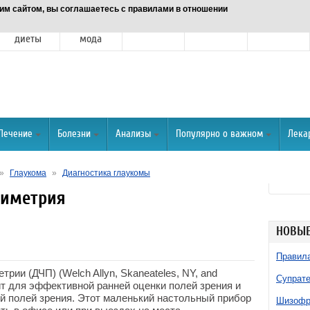
им сайтом, вы соглашаетесь с правилами в отношении
Питание и
Красота и
Отношения
Спорт
О портале
диеты
мода
Лечение
Болезни
Анализы
Популярно о важном
Лека
»
Глаукома
»
Диагностика глаукомы
риметрия
НОВЫЕ
Правила
рии (ДЧП) (Welch Allyn, Skaneateles, NY, and
Супрате
ит для эффективной ранней оценки полей зрения и
й полей зрения. Этот маленький настольный прибор
Шизофре