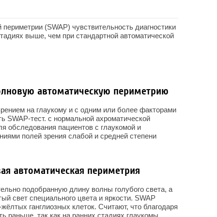
й периметрии (SWAP) чувствительность диагностики
тадиях выше, чем при стандартной автоматической
олновую автоматическую периметрию
рением на глаукому и с одним или более факторами
ть SWAP-тест. с нормальной ахроматической
я обследования пациентов с глаукомой и
ениями полей зрения слабой и средней степени
вая автоматическая периметрия
ельно подобранную длину волны голубого света, а
ый свет специального цвета и яркости. SWAP
жёлтых ганглиозных клеток. Считают, что благодаря
ь раньше, так как на ранних стадиях глаукомы