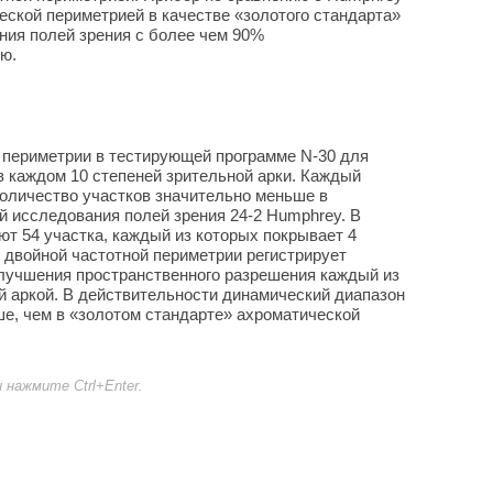
ческой периметрией в качестве «золотого стандарта»
ния полей зрения с более чем 90%
ю.
 периметрии в тестирующей программе N-30 для
в каждом 10 степеней зрительной арки. Каждый
количество участков значительно меньше в
й исследования полей зрения 24-2 Humphrey. В
ют 54 участка, каждый из которых покрывает 4
х двойной частотной периметрии регистрирует
улучшения пространственного разрешения каждый из
 аркой. В действительности динамический диапазон
е, чем в «золотом стандарте» ахроматической
нажмите Ctrl+Enter.