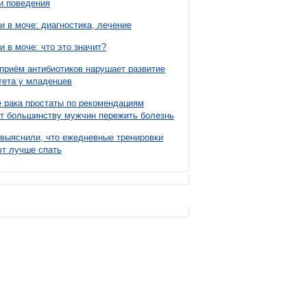
и поведения
и в моче: диагностика, лечение
и в моче: что это значит?
приём антибиотиков нарушает развитие
ета у младенцев
 рака простаты по рекомендациям
т большинству мужчин пережить болезнь
выяснили, что ежедневные тренировки
т лучше спать