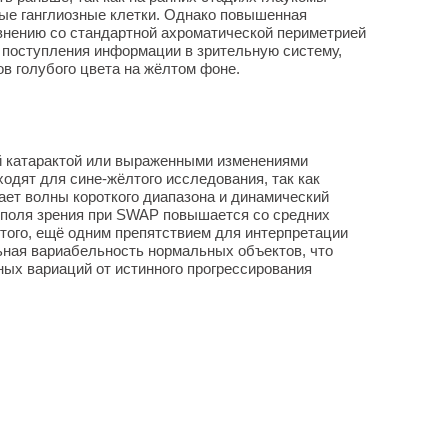
ые ганглиозные клетки. Однако повышенная
авнению со стандартной ахроматической периметрией
 поступления информации в зрительную систему,
ов голубого цвета на жёлтом фоне.
й катарактой или выраженными изменениями
одят для сине-жёлтого исследования, так как
ает волны короткого диапазона и динамический
 поля зрения при SWAP повышается со средних
 того, ещё одним препятствием для интерпретации
ная вариабельность нормальных объектов, что
х вариаций от истинного прогрессирования