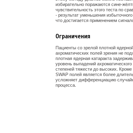
избирательно поражаются сине-жёлт
чувствительность этого теста по ср
- результат уменьшения избыточного
что достигается применением сигнал
Ограничения
Пациенты со зрелой плотной ядерно
ахроматических полей зрения не подх
плотная ядерная катаракта задержив
уровень выпадений ахроматического
степеней тяжести до высоких. Кроме
SWAP полей является более длитель
усложняет дифференциацию случайны
процесса.