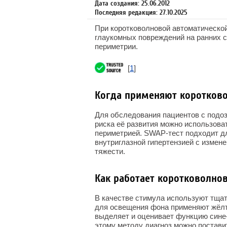
Дата создания: 25.06.2012
Последняя редакция: 27.10.2025
При коротковолновой автоматическо
глаукомных повреждений на ранних с
периметрии.
[
1
]
Когда применяют коротков
Для обследования пациентов с подоз
риска её развития можно использова
периметрией. SWAP-тест подходит дл
внутриглазной гипертензией с измен
тяжести.
Как работает коротковолно
В качестве стимула используют тщат
для освещения фона применяют жёлт
выделяет и оценивает функцию сине-
этому методу диагноз можно поставит