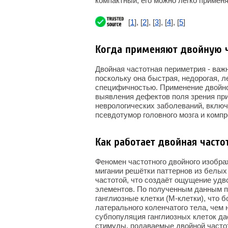
компактный, его можно легко применя
[
1
], [
2
], [
3
], [
4
], [
5
]
Когда применяют двойную 
Двойная частотная периметрия - важ
поскольку она быстрая, недорогая, 
специфичностью. Применение двойно
выявления дефектов поля зрения при
неврологических заболеваний, вклю
псевдотумор головного мозга и комп
Как работает двойная часто
Феномен частотного двойного изобр
мигании решётки паттернов из белых
частотой, что создаёт ощущение уд
элементов. По полученным данным п
ганглиозные клетки (М-клетки), что 
латерального коленчатого тела, чем 
субпопуляция ганглиозных клеток да
стимулы, подаваемые двойной часто