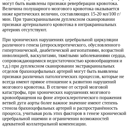
могут быть выявлены признаки реверберации кровотока.
Величина полушарного мозгового кровотока оказывается
ниже критических величин, составляющих 15-20 мл/100 г/
мин. При транскраниальном дуплексном сканировании
признаки артериального кровотока в интракраниальных
артериях отсутствуют.
При хронических нарушениях церебральной циркуляции
различного генеза (атеросклеротического, обусловленного
гипертонической, диабетической ангиопатиями, возрастной
инволюцией, васкулитами, тяжёлыми заболеваниями сердца,
сопровождающимися недостаточностью кровообращения и
т.д.) при дуплексном сканировании экстракраниальных
отделов брахиоцефальных артерий могут быть выявлены
признаки различных патологических процессов, которые не
всегда имеют прямое отношение к развитию нарушений
мозгового кровотока. В отличие от острой мозговой
катастрофы, при хронических нарушениях мозгового
кровообращения на фоне атеросклеротического поражения
ветвей дуги аорты более важное значение имеют степень
стеноза брахиоцефальных артерий и распространённость
процесса, учитывая роль этих факторов в генезе хронической
церебральной ишемии и ограничении возможностей
адекватной коллатеральной компенсации.