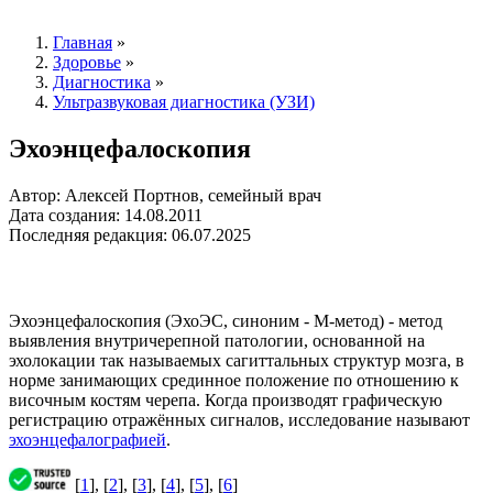
Главная
»
Здоровье
»
Диагностика
»
Ультразвуковая диагностика (УЗИ)
Эхоэнцефалоскопия
Автор: Алексей Портнов, семейный врач
Дата создания: 14.08.2011
Последняя редакция: 06.07.2025
Эхоэнцефалоскопия (ЭхоЭС, синоним - М-метод) - метод
выявления внутричерепной патологии, основанной на
эхолокации так называемых сагиттальных структур мозга, в
норме занимающих срединное положение по отношению к
височным костям черепа. Когда производят графическую
регистрацию отражённых сигналов, исследование называют
эхоэнцефалографией
.
[
1
], [
2
], [
3
], [
4
], [
5
], [
6
]