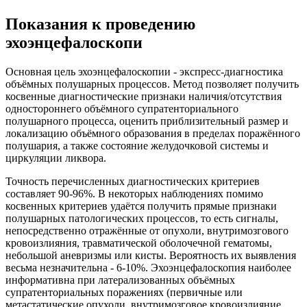
Показания к проведению
эхоэнцефалоскопи
Основная цель эхоэнцефалоскопии - экспресс-диагностика
объёмных полушарных процессов. Метод позволяет получить
косвенные диагностические признаки наличия/отсутствия
одностороннего объёмного супратенториального
полушарного процесса, оценить приблизительный размер и
локализацию объёмного образования в пределах поражённого
полушария, а также состояние желудочковой системы и
циркуляции ликвора.
Точность перечисленных диагностических критериев
составляет 90-96%. В некоторых наблюдениях помимо
косвенных критериев удаётся получить прямые признаки
полушарных патологических процессов, то есть сигналы,
непосредственно отражённые от опухоли, внутримозгового
кровоизлияния, травматической оболочечной гематомы,
небольшой аневризмы или кисты. Вероятность их выявления
весьма незначительна - 6-10%. Эхоэнцефалоскопия наиболее
информативна при латерализованных объёмных
супратенториальных поражениях (первичные или
метастатические опухоли, внутримозговое кровоизлияние,