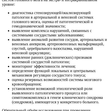
уровне:
диагностика стенозирующей/окклюзирующей
патологии в артериальной и венозной системах
головного мозга, оценка её патогенетической и
гемодинамической значимости;
выявление комплекса нарушений, связанных с
системными сосудистыми заболеваниями;
выявление аномалий развития сосудов, артериальных и
венозных аневризм, артериовенозных мальформаций,
соустий, церебрального вазоспазма, нарушений
венозной циркуляции;.
выявление ранних (доклинических) признаков
системной сосудистой патологии;
мониторинг эффективности лечения;
определение функций локальных и центральных
механизмов регуляции сосудистого тонуса;
оценка резервных возможностей системы мозгового
кровообращения;
установление возможной этиологической роли
выявленного патологического процесса или
симптомокомплекса в генезе клинического синдрома
(синдромов), имеющегося у конкретного больного.
Обязательный объём исследования при проведении