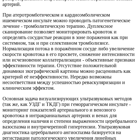
артерий.
При атеротромботическом и кардиоэмболическом
ишемическом инсульте можно проводить патогенетическое
лечение - тромболитическую терапию. Дуплексное
сканирование позволяет мониторировать кровоток и
определять сосудистые реакции в зоне поражения как при
системном, так и при селективном тромболизисе.
Нормализация потока в поражённом сосуде либо увеличение
скорости кровотока в его просвете, снижение интенсивности
или исчезновение коллатерализации - объективные признаки
эффективности терапии. Отсутствие положительной
динамики эхографической картины можно расценивать как
критерий её неэффективности. Нередко возможны
несоответствия между успешностью реваскуляризации и
клиническим эффектом.
Основная задача визуализирующих ультразвуковых методов
(так же, как УЗДГ и ТКДГ) при геморрагическом инсульте -
мониторинг показателей артериального и венозного
кровотока в интракраниальных артериях и венах для
определения наличия и степени выраженности церебрального
вазоспазма и внутричерепной гипертензии. Ультразвуковая
диагностика церебрального ангиоспазма базируется на
регистрации патологического увеличения линейных