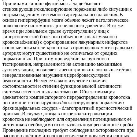
Причинами гипоперфузии мозга чаще бывают
стенозирующие/окклюзирующие поражения либо ситуации с
острым падением системного артериального давления. В
основе гиперперфузии мозга обычно лежит патологическое
повышение системного артериального давления. В то же
время при локальном срыве ауторегуляции у лиц с
гипертонической болезнью (обычно в зонах смежного
кровоснабжения) с формированием лакунарных инфарктов
фоновые показатели кровотока в приводящих магистральных
артериях могут существенно не отличаться от средних
нормативных. При этом проведение нагрузочного
тестирования, направленного на активацию механизмов
ауторегуляции, позволяет зарегистрировать локальные и/или
генерализованные нарушения цереброваскулярной
реактивности. Не менее важно изучение наличия,
состоятельности и степени функциональной активности
системы естественных анастомозов. Объективизация
адекватного компенсаторного перераспределения кровотока
по ним при стенозирующих/окклюзирующих поражениях
брахиоцефальных сосудов - благоприятный прогностический
признак. В случаях, когда в покое коллатерализации
кровотока не наблюдают, для определения потенциальных её
источников необходимо использовать компрессионные пробы.
Проведение последних требует соблюдения осторожности при
распространённом атеросклеротическом поражении сонных