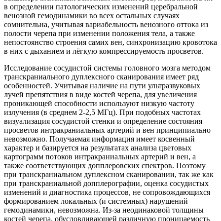
в определении патологических изменений церебральной
венозной гемодинамики во всех остальных случаях
сомнительна, учитывая вариабельность венозного оттока из
полости черепа при изменении положения тела, а также
непостоянство строения самих вен, синхронизацию кровотока
в них с дыханием и лёгкую компрессируемость просветов.
Исследование сосудистой системы головного мозга методом
транскраниального дуплексного сканирования имеет ряд
особенностей. Учитывая наличие на пути ультразвуковых
лучей препятствия в виде костей черепа, для увеличения
проникающей способности используют низкую частоту
излучения (в среднем 2-2,5 МГц). При подобных частотах
визуализация сосудистой стенки и определение состояния
просветов интракраниальных артерий и вен принципиально
невозможно. Получаемая информация имеет косвенный
характер и базируется на результатах анализа цветовых
картограмм потоков интракраниальных артерий и вен, а
также соответствующих допплеровских спектров. Поэтому
при транскраниальном дуплексном сканировании, так же как
при транскраниальной допплерографии, оценка сосудистых
изменений и диагностика процессов, не сопровождающихся
формированием локальных (и системных) нарушений
гемодинамики, невозможна. Из-за неодинаковой толщины
костей черепа, обусловливающей различную проницаемость