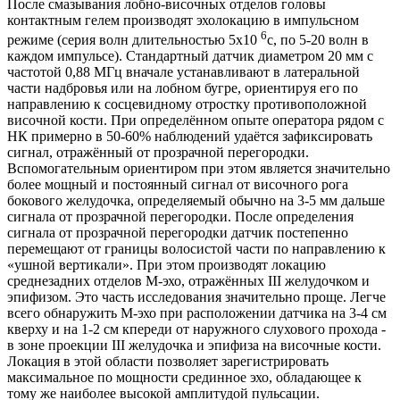
После смазывания лобно-височных отделов головы
контактным гелем производят эхолокацию в импульсном
6
режиме (серия волн длительностью 5x10
с, по 5-20 волн в
каждом импульсе). Стандартный датчик диаметром 20 мм с
частотой 0,88 МГц вначале устанавливают в латеральной
части надбровья или на лобном бугре, ориентируя его по
направлению к сосцевидному отростку противоположной
височной кости. При определённом опыте оператора рядом с
НК примерно в 50-60% наблюдений удаётся зафиксировать
сигнал, отражённый от прозрачной перегородки.
Вспомогательным ориентиром при этом является значительно
более мощный и постоянный сигнал от височного рога
бокового желудочка, определяемый обычно на 3-5 мм дальше
сигнала от прозрачной перегородки. После определения
сигнала от прозрачной перегородки датчик постепенно
перемещают от границы волосистой части по направлению к
«ушной вертикали». При этом производят локацию
среднезадних отделов М-эхо, отражённых III желудочком и
эпифизом. Это часть исследования значительно проще. Легче
всего обнаружить М-эхо при расположении датчика на 3-4 см
кверху и на 1-2 см кпереди от наружного слухового прохода -
в зоне проекции III желудочка и эпифиза на височные кости.
Локация в этой области позволяет зарегистрировать
максимальное по мощности срединное эхо, обладающее к
тому же наиболее высокой амплитудой пульсации.