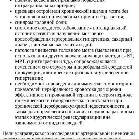
интракраниальных артерий;
признаки острой или хронической ишемии мозга без
установленных определённых причин её развития;
синдром головной боли;
системное сосудистое заболевание - потенциальный
источник развития нарушений мозгового
кровообращения (артериальная гипертензия, сахарный
диабет, системные васкулиты и др.).
патология вещества головного мозга (выявленная при
использовании других визуализирующих методик - КТ,
МРТ, сцинтиграфии и т.д.), сопровождающаяся
изменением его структуры и церебральной сосудистой
циркуляции, клинические признаки внутричерепной
гипертензии;
необходимость проведения динамического мониторинга
показателей церебрального кровотока для оценки
эффективности проводимой терапии в остром периоде
ишемического и геморрагического инсульта и при
хронической цереброваскулярной недостаточности, а
также для определения состояния сосудов на различных
этапах хирургической реваскуляризации вне
зависимости от вида последней.
Цели ультразвукового исследования артериальной и венозной
систем головного мозга на экстра- и интракраниальном