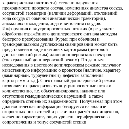
характеристика плотности), степени нарушения
проходимости просвета сосуда, изменениях диаметра сосуда,
сосудистой геометрии (наличии деформаций, отклонений
хода сосуда от обычной анатомической траектории),
аномалиях отхождения, хода и ветвления сосудов.
Информация о внутрипросветных потоках (в результате
обработки отражённого допплеровского сигнала методом
быстрого преобразования Фурье) при обычном и
транскраниальном дуплексном сканировании может быть
представлена в виде цветовых картограмм (цветовой
допплеровский режим) и/или допплеровских спектров
(спектральный допплеровский режим). По данным
исследования в цветовом допплеровском режиме получают
качественную информацию о кровотоке [наличие, характер
(ламинарный, турбулентный), дефекты заполнения
картограмм и т.д.]. Спектральный допплеровский режим
позволяет охарактеризовать внутрипросветные потоки
количественно, т.е. объективизировать наличие или
отсутствие гемодинамических нарушений, а также
определить степень их выраженности. Получаемая при этом
диагностическая информация базируется на анализе
скоростных показателей и различных расчётных индексов,
косвенно характеризующих уровень периферического
сопротивления и тонус сосудистой стенки.