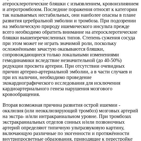
атеросклеротические бляшки с изъязвлением, кровоизлиянием
и атеротромбозом. Последние поражения относят к категории
так называемых нестабильных, они наиболее опасны в плане
развития церебральной эмболии и тромбоза. При подозрении
на эмболическую природу ишемического инсульта прежде
всего необходимо обратить внимание на атеросклеротические
бляшки вышеперечисленных типов. Степень сужения сосуда
при этом может не играть значимой роли, поскольку
осложнёнными зачастую оказываются бляшки,
сопровождающиеся только локальными изменениями
гемодинамики вследствие незначительной (до 40-50%)
редукции просвета артерии. При отсутствии очевидных
причин артерио-артериальной эмболии, а в части случаев и
при их наличии, необходимо проведение
эхокардиографического исследования для исключения
кардиоартериального генеза нарушения мозгового
кровообращения.
Вторая возможная причина развития острой ишемии -
окклюзия (или неокклюзирующий тромбоз) мозговых артерий
на экстра- и/или интракраниальном уровне. При тромбозах
экстракраниальных отделов сонных и/или позвоночных
артерий определяют типичную ультразвуковую картину,
включающую различные по эхогенности и протяжённости
внутрипросветные образования, приводящие к перестройке