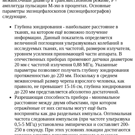
межвисочный диаметр в трансмиссионном режиме; Р -
амплитуда пульсации М-эхо в процентах. Основные
параметры эхоэнцефалоскопов (эхоэнцефалографов)
следующие.
Глубина зондирования - наибольшее расстояние в
тканях, на котором ещё возможно получение
информации. Данный показатель определяется
величиной поглощения ультразвуковых колебаний в
исследуемых тканях, их частотой, размером излучателя,
уровнем усиления принимающей части аппарата. В
отечественных приборах применяют датчики диаметром
20 мм с частотой излучения 0,88 МГц. Указанные
параметры позволяют получить глубину зондирования
протяженностью до 220 мм. Поскольку в среднем
межвисочный размер черепа взрослого человека, как
правило, не превышает 15-16 см, глубина зондирования
до 220 мм представляется абсолютно достаточной.
Разрешающая способность прибора - минимальное
расстояние между двумя объектами, при котором
отражённые от них сигналы могут ещё быть
восприняты как два раздельных импульса. Оптимальная
частота следования импульсов (при частоте ультразвука
0,5-5 МГц) установлена эмпирически и составляет 200-
250 в секунду. При этих условиях локации достигаются