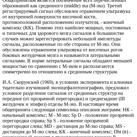
Общепринятым является обозначение всех перечисленных
образований как срединного (middle) эха (М-эхо). Третий
регистрируемый сигнал обусловлен отражением ультразвука
от внутренней поверхности височной кости,
противоположной расположению излучателя, - конечный
комплекс (КК). Помимо этих наиболее мощных, постоянных
и типичных для здорового мозга сигналов в большинстве
случаев можно зарегистрировать небольшой амплитуды
сигналы, расположенные по обе стороны от М-эхо. Они
обусловлены отражением ультразвука от височных рогов
боковых желудочков мозга и называются латеральными
сигналами. В норме латеральные сигналы обладают меньшей
мощностью по сравнению с М-эхом и располагаются
симметрично по отношению к срединным структурам.
И.А. Скорунский (1969), в условиях эксперимента и клиники
тщательно изучивший эхоэнцефалотопографию, предложил
условное разделение сигналов от срединных структур на
передние (от прозрачной перегородки) и среднезадние (III
желудочек и эпифиз) отделы М-эхо. В настоящее время
общепринята следующая символика описания эхограмм: НК -
начальный комплекс; М - М-эхо; Sp D - положение прозрачной
перегородки справа; Sp S - положение прозрачной
перегородки слева; MD - дистанция до М-эхо справа; MS -
дистанция до М-эхо слева; КК - конечный комплекс; Dbt (tr) -