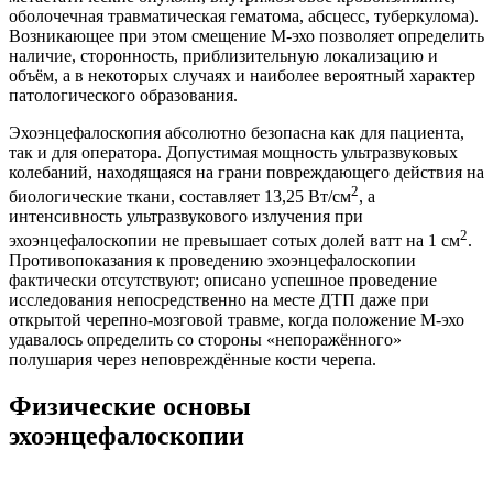
оболочечная травматическая гематома, абсцесс, туберкулома).
Возникающее при этом смещение М-эхо позволяет определить
наличие, сторонность, приблизительную локализацию и
объём, а в некоторых случаях и наиболее вероятный характер
патологического образования.
Эхоэнцефалоскопия абсолютно безопасна как для пациента,
так и для оператора. Допустимая мощность ультразвуковых
колебаний, находящаяся на грани повреждающего действия на
2
биологические ткани, составляет 13,25 Вт/см
, а
интенсивность ультразвукового излучения при
2
эхоэнцефалоскопии не превышает сотых долей ватт на 1 см
.
Противопоказания к проведению эхоэнцефалоскопии
фактически отсутствуют; описано успешное проведение
исследования непосредственно на месте ДТП даже при
открытой черепно-мозговой травме, когда положение М-эхо
удавалось определить со стороны «непоражённого»
полушария через неповреждённые кости черепа.
Физические основы
эхоэнцефалоскопии