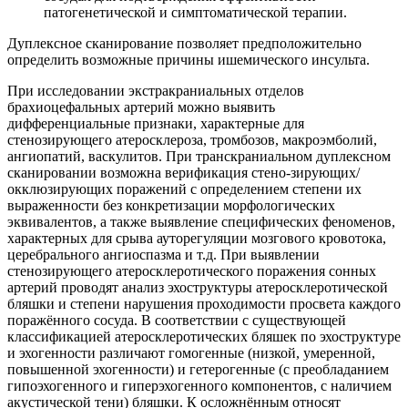
патогенетической и симптоматической терапии.
Дуплексное сканирование позволяет предположительно
определить возможные причины ишемического инсульта.
При исследовании экстракраниальных отделов
брахиоцефальных артерий можно выявить
дифференциальные признаки, характерные для
стенозирующего атеросклероза, тромбозов, макроэмболий,
ангиопатий, васкулитов. При транскраниальном дуплексном
сканировании возможна верификация стено-зирующих/
окклюзирующих поражений с определением степени их
выраженности без конкретизации морфологических
эквивалентов, а также выявление специфических феноменов,
характерных для срыва ауторегуляции мозгового кровотока,
церебрального ангиоспазма и т.д. При выявлении
стенозирующего атеросклеротического поражения сонных
артерий проводят анализ эхоструктуры атеросклеротической
бляшки и степени нарушения проходимости просвета каждого
поражённого сосуда. В соответствии с существующей
классификацией атеросклеротических бляшек по эхоструктуре
и эхогенности различают гомогенные (низкой, умеренной,
повышенной эхогенности) и гетерогенные (с преобладанием
гипоэхогенного и гиперэхогенного компонентов, с наличием
акустической тени) бляшки. К осложнённым относят