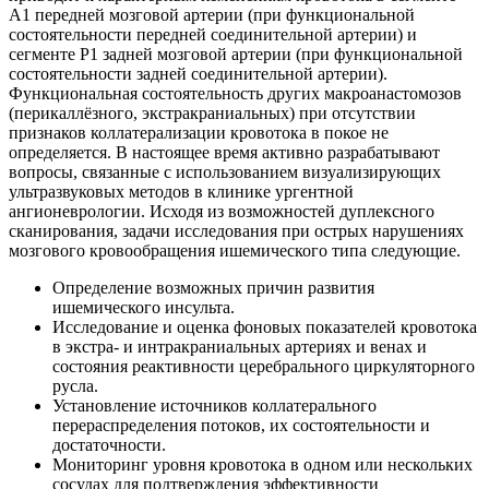
А1 передней мозговой артерии (при функциональной
состоятельности передней соединительной артерии) и
сегменте Р1 задней мозговой артерии (при функциональной
состоятельности задней соединительной артерии).
Функциональная состоятельность других макроанастомозов
(перикаллёзного, экстракраниальных) при отсутствии
признаков коллатерализации кровотока в покое не
определяется. В настоящее время активно разрабатывают
вопросы, связанные с использованием визуализирующих
ультразвуковых методов в клинике ургентной
ангионеврологии. Исходя из возможностей дуплексного
сканирования, задачи исследования при острых нарушениях
мозгового кровообращения ишемического типа следующие.
Определение возможных причин развития
ишемического инсульта.
Исследование и оценка фоновых показателей кровотока
в экстра- и интракраниальных артериях и венах и
состояния реактивности церебрального циркуляторного
русла.
Установление источников коллатерального
перераспределения потоков, их состоятельности и
достаточности.
Мониторинг уровня кровотока в одном или нескольких
сосудах для подтверждения эффективности