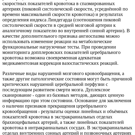
скоростных показателей кровотока в спазмированных
артериях (пиковой систолической скорости, усреднённой по
времени максимальной скорости кровотока) и результатах
определения индекса Линдегарда (соотношения пиковой
систолической скорости в средней мозговой артерии к
аналогичному показателю во внутренней сонной артерии). В
качестве дополнительного признака ангиоспазма можно
использовать изменение реакции на метаболические
функциональные нагрузочные тесты. При проведении
мониторинга допплеровских показателей церебрального
кровотока возможна своевременная адекватная
медикаментозная коррекция вазоспастических реакций.
Различные виды нарушений мозгового кровообращения, а
также другие патологические состояния могут быть причиной
критических нарушений церебральной перфузии с
последующим развитием смерти мозга. Дуплексное
сканирование - один из базовых методов, дающих ценную
информацию при этом состоянии. Основание для заключения
о наличии признаков прекращения церебрального
кровообращения - результаты оценки линейных и объёмных
показателей кровотока в экстракраниальных отделах
брахиоцефальных артерий, а также линейных показателей
кровотока в интракраниальных сосудах. В экстракраниальных
отделах внутренних сонных артерий и позвоночных артериях