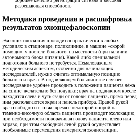
хорошее качество регистрации сигнала и высокая
разрешающая способность.
Методика проведения и расшифровка
результатов эхоэнцефалоскопии
Эхоэнцефалоскопия проводится практически в любых
условиях: в стационаре, поликлинике, в машине «скорой
помощи», у постели больного, на местности (при наличии
автономного блока питания). Какой-либо специальной
подготовки больного не требуется. Немаловажным
методическим аспектом, особенно для начинающих
исследователей, нужно считать оптимальную позицию
больного и врача. В подавляющем большинстве случаев
исследование удобнее проводить в положении пациента лёжа
на спине, желательно без подушки; врач на подвижном кресле
находится слева и чуть сзади от головы пациента, прямо перед
ним располагаются экран и панель прибора. Правой рукой
врач свободно и в то же время с некоторой опорой на
теменно-височную область пациента производит эхолокацию,
при необходимости поворачивая голову пациента влево или
вправо, при этом свободной левой рукой осуществляет
необходимые перемещения измерителя эходистанции.