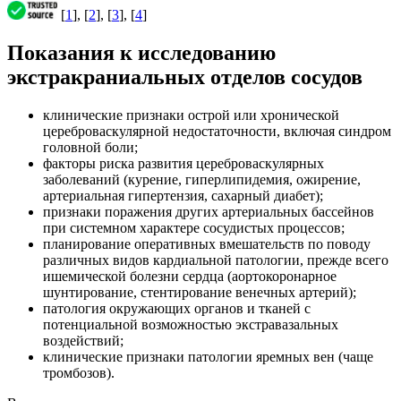
[
1
], [
2
], [
3
], [
4
]
Показания к исследованию
экстракраниальных отделов сосудов
клинические признаки острой или хронической
цереброваскулярной недостаточности, включая синдром
головной боли;
факторы риска развития цереброваскулярных
заболеваний (курение, гиперлипидемия, ожирение,
артериальная гипертензия, сахарный диабет);
признаки поражения других артериальных бассейнов
при системном характере сосудистых процессов;
планирование оперативных вмешательств по поводу
различных видов кардиальной патологии, прежде всего
ишемической болезни сердца (аортокоронарное
шунтирование, стентирование венечных артерий);
патология окружающих органов и тканей с
потенциальной возможностью экстравазальных
воздействий;
клинические признаки патологии яремных вен (чаще
тромбозов).