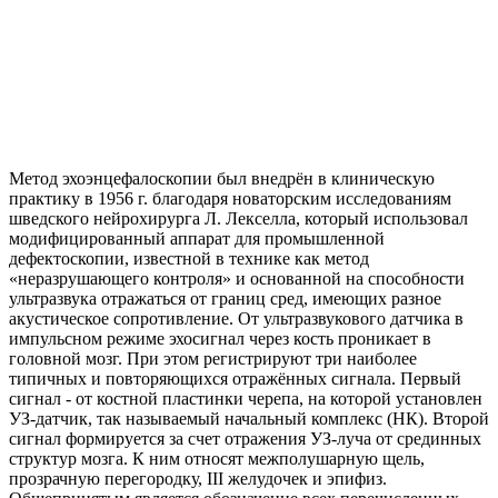
Метод эхоэнцефалоскопии был внедрён в клиническую
практику в 1956 г. благодаря новаторским исследованиям
шведского нейрохирурга Л. Лекселла, который использовал
модифицированный аппарат для промышленной
дефектоскопии, известной в технике как метод
«неразрушающего контроля» и основанной на способности
ультразвука отражаться от границ сред, имеющих разное
акустическое сопротивление. От ультразвукового датчика в
импульсном режиме эхосигнал через кость проникает в
головной мозг. При этом регистрируют три наиболее
типичных и повторяющихся отражённых сигнала. Первый
сигнал - от костной пластинки черепа, на которой установлен
УЗ-датчик, так называемый начальный комплекс (НК). Второй
сигнал формируется за счет отражения УЗ-луча от срединных
структур мозга. К ним относят межполушарную щель,
прозрачную перегородку, III желудочек и эпифиз.