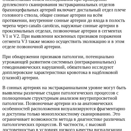
дуплексного сканирования экстракраниальных отделов
брахиоцефальных артерий включает дистальный отдел плече
головного ствола, общие сонные артерии на всём
протяжении, внутренние сонные артерии до входа в полость
черепа через canalis caroticus, наружные сонные артерии в
проксимальных отделах, позвоночные артерии в сегментах
V1 и V2. При выявлении косвенных признаков поражения
сегмента V3 также можно осуществить эхолокацию и в этом
отделе позвоночной артерии.
При обнаружении признаков патологии, потенциально
угрожающей развитием системных (интракраниальных)
гемодинамических нарушений, обязательно исследуют
допплеровские характеристики кровотока в надблоковой
(глазной) артерии.
В сонных артериях на экстракраниальном уровне могут быть
выявлены различные стадии патологических процессов с
полноценным структурным анализом внутрипросветной
патологии. Позвоночные артерии из-за анатомических
особенностей расположения визуализируются фрагментарно
и доступны только моноплоскостному сканированию. Это
ограничивает возможности метода в диагностике различных
патологических процессов. В частности, с высокой
достоверностью в условиях низкого качества визуализации