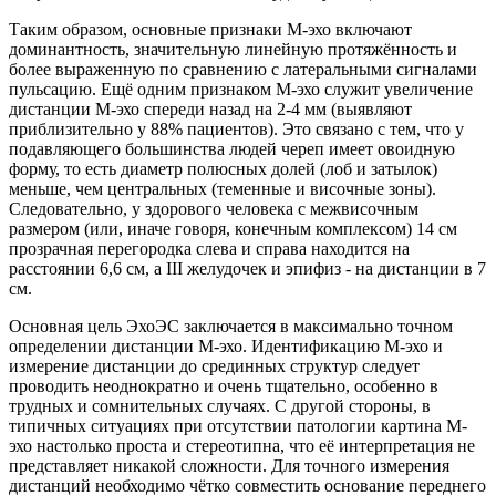
Таким образом, основные признаки М-эхо включают
доминантность, значительную линейную протяжённость и
более выраженную по сравнению с латеральными сигналами
пульсацию. Ещё одним признаком М-эхо служит увеличение
дистанции М-эхо спереди назад на 2-4 мм (выявляют
приблизительно у 88% пациентов). Это связано с тем, что у
подавляющего большинства людей череп имеет овоидную
форму, то есть диаметр полюсных долей (лоб и затылок)
меньше, чем центральных (теменные и височные зоны).
Следовательно, у здорового человека с межвисочным
размером (или, иначе говоря, конечным комплексом) 14 см
прозрачная перегородка слева и справа находится на
расстоянии 6,6 см, а III желудочек и эпифиз - на дистанции в 7
см.
Основная цель ЭхоЭС заключается в максимально точном
определении дистанции М-эхо. Идентификацию М-эхо и
измерение дистанции до срединных структур следует
проводить неоднократно и очень тщательно, особенно в
трудных и сомнительных случаях. С другой стороны, в
типичных ситуациях при отсутствии патологии картина М-
эхо настолько проста и стереотипна, что её интерпретация не
представляет никакой сложности. Для точного измерения
дистанций необходимо чётко совместить основание переднего