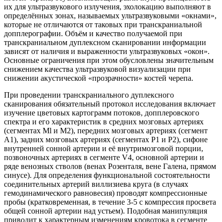
их для ультразвукового излучения, эхолокацию выполняют в
определённых зонах, называемых ультразвуковыми «окнами»,
которые не отличаются от таковых при транскраниальной
допплерографии. Объём и качество получаемой при
транскраниальном дуплексном сканировании информации
зависят от наличия и выраженности ультразвуковых «окон».
Основные ограничения при этом обусловлены значительным
снижением качества ультразвуковой визуализации при
снижении акустической «прозрачности» костей черепа.
При проведении транскраниального дуплексного
сканирования обязательный протокол исследования включает
изучение цветовых картограмм потоков, допплеровского
спектра и его характеристик в средних мозговых артериях
(сегментах Ml и М2), передних мозговых артериях (сегмент
А1), задних мозговых артериях (сегментах Р1 и Р2), сифоне
внутренней сонной артерии и её внутримозговой порции,
позвоночных артериях в сегменте V4, основной артерии и
ряде венозных стволов (венах Розенталя, вене Галена, прямом
синусе). Для определения функциональной состоятельности
соединительных артерий виллизиева круга (в случаях
гемодинамического равновесия) проводят компрессионные
пробы (кратковременная, в течение 3-5 с компрессия просвета
общей сонной артерии над устьем). Подобная манипуляция
приводит к характерным изменениям кровотока в сегменте