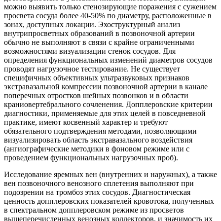
можно выявить только стенозирующие поражения с сужением
просвета сосуда более 40-50% по диаметру, расположенные в
зонах, доступных локации. Эхоструктурный анализ
внутрипросветных образований в позвоночной артерии
обычно не выполняют в связи с крайне ограниченными
возможностями визуализации стенок сосудов. Для
определения функциональных изменений диаметров сосудов
проводят нагрузочное тестирование. Не существует
специфичных объективных ультразвуковых признаков
экстравазальной компрессии позвоночной артерии в канале
поперечных отростков шейных позвонков и в области
краниовертебрального сочленения. Допплеровские критерии
диагностики, применяемые для этих целей в повседневной
практике, имеют косвенный характер и требуют
обязательного подтверждения методами, позволяющими
визуализировать область экстравазального воздействия
(ангиографические методики в фоновом режиме или с
проведением функциональных нагрузочных проб).
Исследование яремных вен (внутренних и наружных), а также
вен позвоночного венозного сплетения выполняют при
подозрении на тромбоз этих сосудов. Диагностическая
ценность допплеровских показателей кровотока, полученных
в спектральном допплеровском режиме из просветов
вышеперечисленных венозных коллекторов, и значимость их