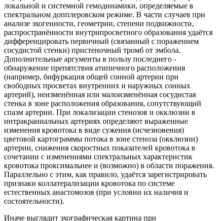
локальной и системной гемодинамики, определяемые в
спектральном допплеровском режиме. В части случаев при
анализе эхогенности, геометрии, степени подвижности,
распространённости внутрипросветного образования удаётся
дифференцировать первичный (связанный с поражением
сосудистой стенки) пристеночный тромб от эмбола.
Дополнительные аргументы в пользу последнего -
обнаружение препятствия атипичного расположения
(например, бифуркация общей сонной артерии при
свободных просветах внутренних и наружных сонных
артерий), неизменённая или малоизменённая сосудистая
стенка в зоне расположения образования, сопутствующий
спазм артерии. При локализации стенозов и окклюзии в
интракраниальных артериях определяют выраженные
изменения кровотока в виде сужения (исчезновения)
цветовой картограммы потока в зоне стеноза (окклюзии)
артерии, снижения скоростных показателей кровотока в
сочетании с изменениями спектральных характеристик
кровотока проксимальнее и (возможно) в области поражения.
Параллельно с этим, как правило, удаётся зарегистрировать
признаки коллатерализации кровотока по системе
естественных анастомозов (при условии их наличия и
состоятельности).
Иначе выглядит эхографическая картина при