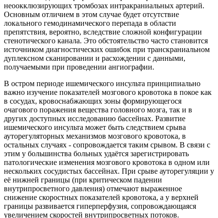
неоокклюзирующих тромбозах интракраниальных артерий.
Основным отличием в этом случае будет отсутствие
локального гемодинамического перепада в области
препятствия, вероятно, вследствие сложной конфигурации
стенотического канала. Это обстоятельство часто становится
источником диагностических ошибок при транскраниальном
дуплексном сканировании и расхождении с данными,
получаемыми при проведении ангиографии.
В остром периоде ишемического инсульта принципиально
важно изучение показателей мозгового кровотока в покое как
в сосудах, кровоснабжающих зоны формирующегося
очагового поражения вещества головного мозга, так и в
других доступных исследованию бассейнах. Развитие
ишемического инсульта может быть следствием срыва
ауторегуляторных механизмов мозгового кровотока, в
остальных случаях - сопровождается таким срывом. В связи с
этим у большинства больных удаётся зарегистрировать
патологические изменения мозгового кровотока в одном или
нескольких сосудистых бассейнах. При срыве ауторегуляции у
её нижней границы (при критическом падении
внутрипросветного давления) отмечают выраженное
снижение скоростных показателей кровотока, а у верхней
границы развивается гиперперфузия, сопровождающаяся
увеличением скоростей внутрипросветных потоков.