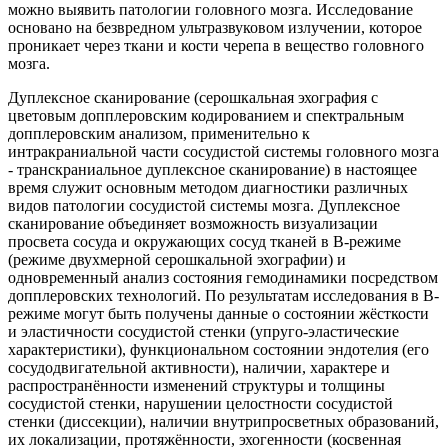
можно выявить патологии головного мозга. Исследование
основано на безвредном ультразвуковом излучении, которое
проникает через ткани и кости черепа в вещество головного
мозга.
Дуплексное сканирование (серошкальная эхография с
цветовым допплеровским кодированием и спектральным
допплеровским анализом, применительно к
интракраниальной части сосудистой системы головного мозга
- транскраниальное дуплексное сканирование) в настоящее
время служит основным методом диагностики различных
видов патологии сосудистой системы мозга. Дуплексное
сканирование объединяет возможность визуализации
просвета сосуда и окружающих сосуд тканей в В-режиме
(режиме двухмерной серошкальной эхографии) и
одновременный анализ состояния гемодинамики посредством
допплеровских технологий. По результатам исследования в В-
режиме могут быть получены данные о состоянии жёсткости
и эластичности сосудистой стенки (упруго-эластические
характеристики), функциональном состоянии эндотелия (его
сосудодвигательной активности), наличии, характере и
распространённости изменений структуры и толщины
сосудистой стенки, нарушении целостности сосудистой
стенки (диссекции), наличии внутрипросветных образований,
их локализации, протяжённости, эхогенности (косвенная