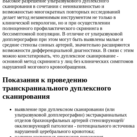
Высокое разрешение ультразвукового дуплексного
сканирования в сочетании с неинвазивностью и
возможностью многократных повторных исследований
делает метод незаменимым инструментом не только в
клинической неврологии, но и при осуществлении
полноценного профилактического скрининга в
бессимптомной популяции. В отличие от ультразвуковой
допплерографии при этом могут быть выявлены малые и
средние стенозы сонных артерий, значительно расширяются
возможности дифференциальной диагностики. В связи с этим
можно констатировать, что дуплексное сканирование -
основной метод скрининга у лиц без клинических симптомов
нарушений мозгового кровообращения.
Показания к проведению
транскраниального дуплексного
сканирования
выявление при дуплексном сканировании (или
ультразвуковой допплерографии) экстракраниальных
отделов брахиоцефальных артерий стенозирующей/
окклюзирующей патологии - потенциального источника
нарушений церебрального кровотока;
наличие косвенных признаков поражения