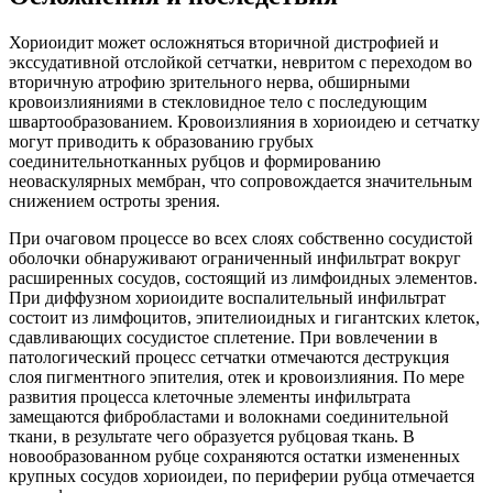
Хориоидит может осложняться вторичной дистрофией и
экссудативной отслойкой сетчатки, невритом с переходом во
вторичную атрофию зрительного нерва, обширными
кровоизлияниями в стекловидное тело с последующим
швартообразованием. Кровоизлияния в хориоидею и сетчатку
могут приводить к образованию грубых
соединительнотканных рубцов и формированию
неоваскулярных мембран, что сопровождается значительным
снижением остроты зрения.
При очаговом процессе во всех слоях собственно сосудистой
оболочки обнаруживают ограниченный инфильтрат вокруг
расширенных сосудов, состоящий из лимфоидных элементов.
При диффузном хориоидите воспалительный инфильтрат
состоит из лимфоцитов, эпителиоидных и гигантских клеток,
сдавливающих сосудистое сплетение. При вовлечении в
патологический процесс сетчатки отмечаются деструкция
слоя пигментного эпителия, отек и кровоизлияния. По мере
развития процесса клеточные элементы инфильтрата
замещаются фибробластами и волокнами соединительной
ткани, в результате чего образуется рубцовая ткань. В
новообразованном рубце сохраняются остатки измененных
крупных сосудов хориоидеи, по периферии рубца отмечается