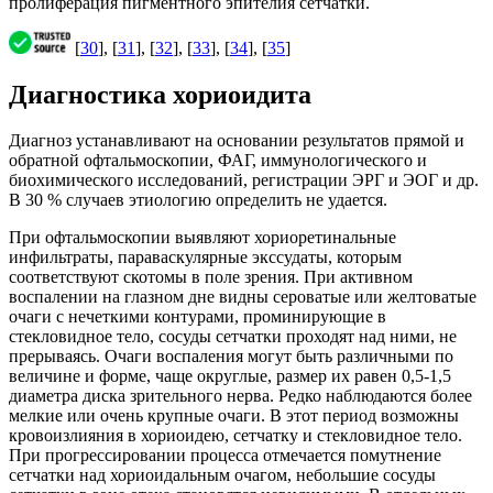
пролиферация пигментного эпителия сетчатки.
[
30
], [
31
], [
32
], [
33
], [
34
], [
35
]
Диагностика хориоидита
Диагноз устанавливают на основании результатов прямой и
обратной офтальмоскопии, ФАГ, иммунологического и
биохимического исследований, регистрации ЭРГ и ЭОГ и др.
В 30 % случаев этиологию определить не удается.
При офтальмоскопии выявляют хориоретинальные
инфильтраты, параваскулярные экссудаты, которым
соответствуют скотомы в поле зрения. При активном
воспалении на глазном дне видны сероватые или желтоватые
очаги с нечеткими контурами, проминирующие в
стекловидное тело, сосуды сетчатки проходят над ними, не
прерываясь. Очаги воспаления могут быть различными по
величине и форме, чаще округлые, размер их равен 0,5-1,5
диаметра диска зрительного нерва. Редко наблюдаются более
мелкие или очень крупные очаги. В этот период возможны
кровоизлияния в хориоидею, сетчатку и стекловидное тело.
При прогрессировании процесса отмечается помутнение
сетчатки над хориоидальным очагом, небольшие сосуды