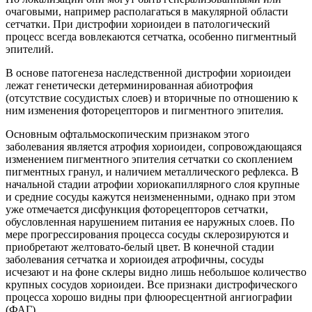
очаговыми, например располагаться в макулярной области
сетчатки. При дистрофии хориоидеи в патологический
процесс всегда вовлекаются сетчатка, особенно пигментный
эпителий.
В основе патогенеза наследственной дистрофии хориоидеи
лежат генетически детерминированная абиотрофия
(отсутствие сосудистых слоев) и вторичные по отношению к
ним изменения фоторецепторов и пигментного эпителия.
Основным офтальмоскопическим признаком этого
заболевания является атрофия хориоидеи, сопровождающаяся
изменением пигментного эпителия сетчатки со скоплением
пигментных гранул, и наличием металлического рефлекса. В
начальной стадии атрофии хориокапиллярного слоя крупные
и средние сосуды кажутся неизмененными, однако при этом
уже отмечается дисфункция фоторецепторов сетчатки,
обусловленная нарушением питания ее наружных слоев. По
мере прогрессирования процесса сосуды склерозируются и
приобретают желтовато-белый цвет. В конечной стадии
заболевания сетчатка и хориоидея атрофичны, сосуды
исчезают и на фоне склеры видно лишь небольшое количество
крупных сосудов хориоидеи. Все признаки дистрофического
процесса хорошо видны при флюоресцентной ангиографии
(ФАГ).