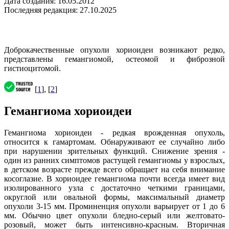
Дата создания: 16.05.2012
Последняя редакция: 27.10.2025
Доброкачественные опухоли хориоидеи возникают редко,
представлены гемангиомой, остеомой и фиброзной
гистиоцитомой.
[
1
], [
2
]
Гемангиома хориоидеи
Гемангиома хориоидеи - редкая врожденная опухоль,
относится к гамартомам. Обнаруживают ее случайно либо
при нарушении зрительных функций. Снижение зрения -
один из ранних симптомов растущей гемангиомы у взрослых,
в детском возрасте прежде всего обращает на себя внимание
косоглазие. В хориоидее гемангиома почти всегда имеет вид
изолированного узла с достаточно четкими границами,
округлой или овальной формы, максимальный диаметр
опухоли 3-15 мм. Проминенция опухоли варьирует от 1 до 6
мм. Обычно цвет опухоли бледно-серый или желтовато-
розовый, может быть интенсивно-красным. Вторичная