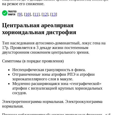
на резкое его снижение.
[
9
], [
10
], [
11
], [
12
], [
13
]
Центральная ареолярная
хориоидальная дистрофия
Тип наследования аутосомно-доминантный, локус гена на
17р. Проявляется в 3 декаде жизни постепенным
двухсторонним снижением центрального зрения.
Симптомы (в порядке проявления)
Неспецифическая гранулярность в фовеа.
Отграниченные зоны атрофии РПЭ и атрофии
хориокапиллярного слоя в макуле.
Медленно расширяющаяся зона «географической»
атрофии с визуализацией крупных хориоидальных
сосудов.
Электроретинограмма нормальная. Электроокулограмма
нормальная.
Прогноз неблагоприятный: низкие зрительные функции - к 6-