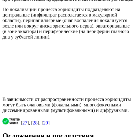
По локализации процесса хориоидиты подразделяют на
центральные (инфильтрат располагается в макулярной
области), перипапиллярные (очаг воспаления локализуется
возле или вокруг диска зрительного нерва), экваториальные
(в зоне экватора) и периферические (на периферии глазного
дна у зубчатой линии).
В зависимости от распространенности процесса хориоидиты
могут быть очаговыми (фокальными), многофокусными
диссеминированными (мультифокальными) и диффузными.
[
27
], [
28
], [
29
]
Осложнения и последствия