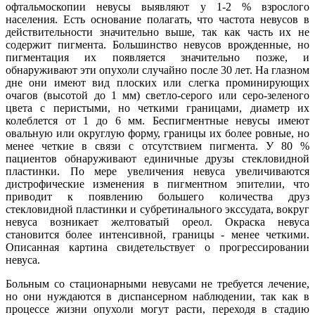
офтальмоскопии невусы выявляют у 1-2 % взрослого
населения. Есть основание полагать, что частота невусов в
действительности значительно выше, так как часть их не
содержит пигмента. Большинство невусов врожденные, но
пигментация их появляется значительно позже, и
обнаруживают эти опухоли случайно после 30 лет. На глазном
дне они имеют вид плоских или слегка проминирующих
очагов (высотой до 1 мм) светло-серого или серо-зеленого
цвета с перистыми, но четкими границами, диаметр их
колеблется от 1 до 6 мм. Беспигментные невусы имеют
овальную или округлую форму, границы их более ровные, но
менее четкие в связи с отсутствием пигмента. У 80 %
пациентов обнаруживают единичные друзы стекловидной
пластинки. По мере увеличения невуса увеличиваются
дистрофические изменения в пигментном эпителии, что
приводит к появлению большего количества друз
стекловидной пластинки и субретинального экссудата, вокруг
невуса возникает желтоватый ореол. Окраска невуса
становится более интенсивной, границы - менее четкими.
Описанная картина свидетельствует о прогрессировании
невуса.
Больным со стационарными невусами не требуется лечение,
но они нуждаются в диспансерном наблюдении, так как в
процессе жизни опухоли могут расти, переходя в стадию