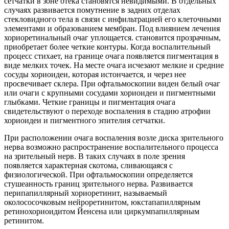
сетчатки в зоне отека становятся невидимыми. В отдельных
случаях развивается помутнение в задних отделах
стекловидного тела в связи с инфильтрацией его клеточными
элементами и образованием мембран. Под влиянием лечения
хориоретинальный очаг уплощается. становится прозрачным,
приобретает более четкие контуры. Когда воспалительный
процесс стихает, на границе очага появляется пигментация в
виде мелких точек. На месте очага исчезают мелкие и средние
сосуды хориоидеи, которая истончается, и через нее
просвечивает склера. При офтальмоскопии виден белый очаг
или очаги с крупными сосудами хориоидеи и пигментными
глыбками. Четкие границы и пигментация очага
свидетельствуют о переходе воспаления в стадию атрофии
хориоидеи и пигментного эпителия сетчатки.
При расположении очага воспаления возле диска зрительного
нерва возможно распространение воспалительного процесса
на зрительный нерв. В таких случаях в поле зрения
появляется характерная скотома, сливающаяся с
физиологической. При офтальмоскопии определяется
стушеанность границ зрительного нерва. Развивается
перипапиллярный хориоретинит, называемый
околососочковым нейроретинитом, юкстапапиллярным
ретинохориоидитом Йенсена или циркумпапиллярным
ретинитом.