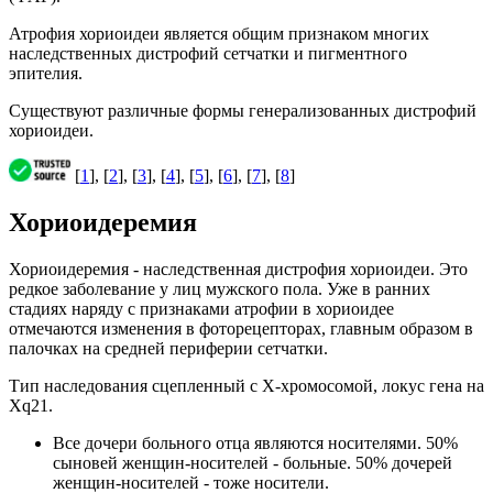
Атрофия хориоидеи является общим признаком многих
наследственных дистрофий сетчатки и пигментного
эпителия.
Существуют различные формы генерализованных дистрофий
хориоидеи.
[
1
], [
2
], [
3
], [
4
], [
5
], [
6
], [
7
], [
8
]
Хориоидеремия
Хориоидеремия - наследственная дистрофия хориоидеи. Это
редкое заболевание у лиц мужского пола. Уже в ранних
стадиях наряду с признаками атрофии в хориоидее
отмечаются изменения в фоторецепторах, главным образом в
палочках на средней периферии сетчатки.
Тип наследования сцепленный с Х-хромосомой, локус гена на
Xq21.
Все дочери больного отца являются носителями. 50%
сыновей женщин-носителей - больные. 50% дочерей
женщин-носителей - тоже носители.