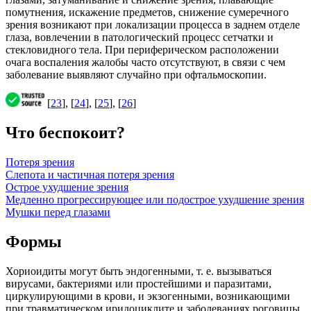
помутнения, искажение предметов, снижение сумеречного
зрения возникают при локализации процесса в заднем отделе
глаза, вовлечении в патологический процесс сетчатки и
стекловидного тела. При периферическом расположении
очага воспаления жалобы часто отсутствуют, в связи с чем
заболевание выявляют случайно при офтальмоскопии.
[
23
], [
24
], [
25
], [
26
]
Что беспокоит?
Потеря зрения
Слепота и частичная потеря зрения
Острое ухудшение зрения
Медленно прогрессирующее или подострое ухудшение зрения
Мушки перед глазами
Формы
Хориоидиты могут быть эндогенными, т. е. вызываться
вирусами, бактериями или простейшими и паразитами,
циркулирующими в крови, и экзогенными, возникающими
при травматическом иридоциклите и заболеваниях роговицы.