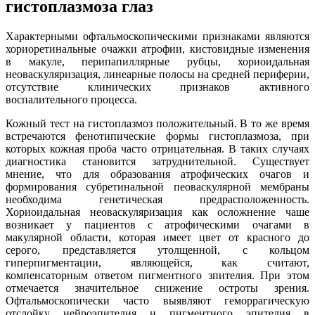
гистоплазмоза глаз
Характерными офтальмоскопическими признаками являются
хориоретинальные очажки атрофии, кистовидные изменения
в макуле, перипапиллярные рубцы, хориоидальная
неоваскуляризация, линеарные полосы на средней периферии,
отсутствие клинических признаков активного
воспалительного процесса.
Кожный тест на гистоплазмоз положительный. В то же время
встречаются фенотипические формы гистоплазмоза, при
которых кожная проба часто отрицательная. В таких случаях
диагностика становится затруднительной. Существует
мнение, что для образования атрофических очагов и
формирования субретинальной пеоваскулярной мембраны
необходима генетическая предрасположенность.
Хориоидальная неоваскуляризация как осложнение чаше
возникает у пациентов с атрофическими очагами в
макулярной области, которая имеет цвет от красного до
серого, представляется утолщенной, с кольцом
гиперпигментации, являющейся, как считают,
компенсаторным ответом пигментного зпителия. При этом
отмечается значительное снижение остроты зрения.
Офтальмоскопически часто выявляют геморрагическую
отслойку нейроэпителия и пигментного эпителия в