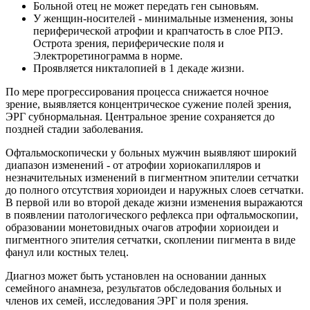
Больной отец не может передать ген сыновьям.
У женщин-носителей - минимальные изменения, зоны
периферической атрофии и крапчатость в слое РПЭ.
Острота зрения, периферические поля и
Электроретинограмма в норме.
Проявляется никталопией в 1 декаде жизни.
По мере прогрессирования процесса снижается ночное
зрение, выявляется концентрическое сужение полей зрения,
ЭРГ субнормальная. Центральное зрение сохраняется до
поздней стадии заболевания.
Офтальмоскопически у больных мужчин выявляют широкий
диапазон изменений - от атрофии хориокапилляров и
незначительных изменений в пигментном эпителии сетчатки
до полного отсутствия хориоидеи и наружных слоев сетчатки.
В первой или во второй декаде жизни изменения выражаются
в появлении патологического рефлекса при офтальмоскопии,
образовании монетовидных очагов атрофии хориоидеи и
пигментного эпителия сетчатки, скоплении пигмента в виде
фанул или костных телец.
Диагноз может быть установлен на основании данных
семейного анамнеза, результатов обследования больных и
членов их семей, исследования ЭРГ и поля зрения.