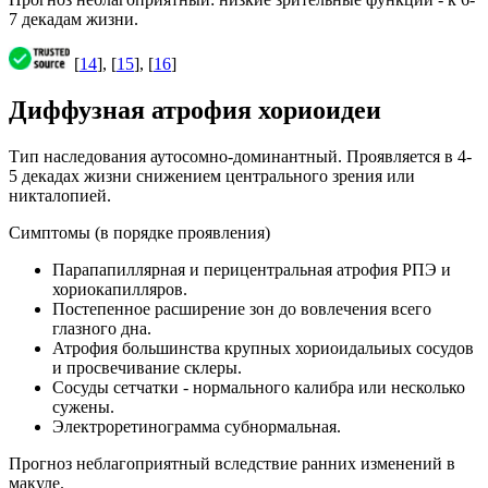
7 декадам жизни.
[
14
], [
15
], [
16
]
Диффузная атрофия хориоидеи
Тип наследования аутосомно-доминантный. Проявляется в 4-
5 декадах жизни снижением центрального зрения или
никталопией.
Симптомы (в порядке проявления)
Парапапиллярная и перицентральная атрофия РПЭ и
хориокапилляров.
Постепенное расширение зон до вовлечения всего
глазного дна.
Атрофия большинства крупных хориоидальиых сосудов
и просвечивание склеры.
Сосуды сетчатки - нормального калибра или несколько
сужены.
Электроретинограмма субнормальная.
Прогноз неблагоприятный вследствие ранних изменений в
макуле.