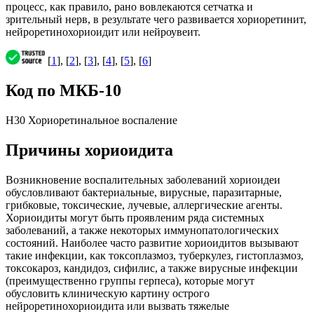
процесс, как правило, рано вовлекаются сетчатка и
зрительный нерв, в результате чего развивается хориоретинит,
нейроретинохориоидит или нейроувеит.
[
1
], [
2
], [
3
], [
4
], [
5
], [
6
]
Код по МКБ-10
H30 Хориоретинальное воспаление
Причины хориоидита
Возникновение воспалительных заболеваний хориоидеи
обусловливают бактериальные, вирусные, паразитарные,
грибковые, токсические, лучевые, аллергические агенты.
Хориоидиты могут быть проявленим ряда системных
заболеваний, а также некоторых иммунопатологических
состояний. Наиболее часто развитие хориоидитов вызывают
такие инфекции, как токсоплазмоз, туберкулез, гистоплазмоз,
токсокароз, кандидоз, сифилис, а также вирусные инфекции
(преимущественно группы герпеса), которые могут
обусловить клиническую картину острого
нейроретинохориоидита или вызвать тяжелые