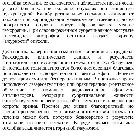
отслойка сетчатки, ее складчатость наблюдаются практически
у всех больных, при больших опухолях она становится
пузыревидной. Калибр ретинальных сосудов в отличие от
такового при хориоидальной меланоме не изменяется, но на
поверхности опухоли могут образовываться мелкие
геморрагии. При слабовыраженном субретинальном экссудате
кистевидная дистрофия сетчатки создает картину
"ажурности" опухоли.
Диагностика кавернозной гемангиомы хориоидеи затруднена.
Расхождение клинических данных и результатов
гистологического исследования отмечаются в 18,5 % случаев.
В последние годы диагноз стал более достоверным благодаря
использованию флюоресцентной ангиографии. Лечение
долгое время считали бесперспективным. В настоящее время
используют лазеркоагуляцию или брахитерапию (контактное
облучение с помощью радиоактивных офтальмо-
аппликаторов). Резорбция субретинальной жидкости
способствует уменьшению отслойки сетчатки и повышению
остроты зрения. Прогноз для жизни благоприятный, но
зрение при нелеченой гемангиоме или отсутствии эффекта от
лечения может быть потеряно безвозвратно в результате
тотальной отслойки сетчатки. В ряде случаев тотальная
отслойка заканчивается вторичной глаукомой.