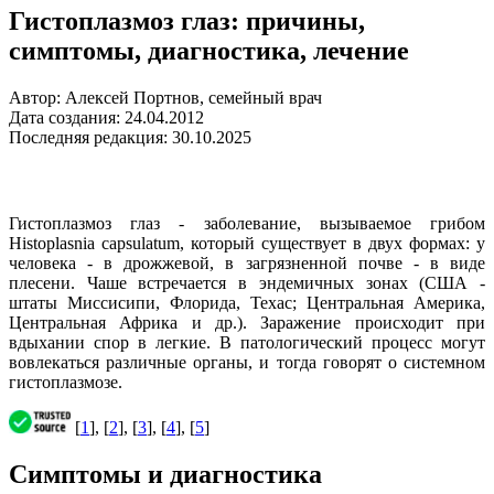
Гистоплазмоз глаз: причины,
симптомы, диагностика, лечение
Автор: Алексей Портнов, семейный врач
Дата создания: 24.04.2012
Последняя редакция: 30.10.2025
Гистоплазмоз глаз - заболевание, вызываемое грибом
Histoplasnia capsulatum, который существует в двух формах: у
человека - в дрожжевой, в загрязненной почве - в виде
плесени. Чаше встречается в эндемичных зонах (США -
штаты Миссисипи, Флорида, Техас; Центральная Америка,
Центральная Африка и др.). Заражение происходит при
вдыхании спор в легкие. В патологический процесс могут
вовлекаться различные органы, и тогда говорят о системном
гистоплазмозе.
[
1
], [
2
], [
3
], [
4
], [
5
]
Симптомы и диагностика