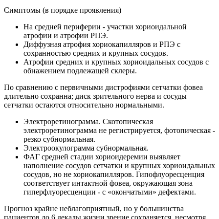
Симптомы (в порядке проявления)
На средней периферии - участки хориоидальной
атрофии и атрофии РПЭ.
Диффузная атрофия хориокапилляров и РПЭ с
сохранностью средних и крупных сосудов.
Атрофии средних и крупных хориоидальных сосудов с
обнажением подлежащей склеры.
По сравнению с первичными дистрофиями сетчатки фовеа
длительно сохранна; диск зрительного нерва и сосуды
сетчатки остаются относительно нормальными.
Электроретинограмма. Скотопическая
электроретинограмма не регистрируется, фотопическая -
резко субнормальная.
Электроокулограмма субнормальная.
ФАГ средней стадии хориоидеремии выявляет
наполнение сосудов сетчатки и крупных хориоидальных
сосудов, но не хориокапилляров. Гипофлуоресценция
соответствует интактной фовеа, окружающая зона
гиперфлуоресценции - с «окончатыми» дефектами.
Прогноз крайне неблагоприятный, но у большинства
пациентов до 6 декады жизни зрение сохраняется, несмотря