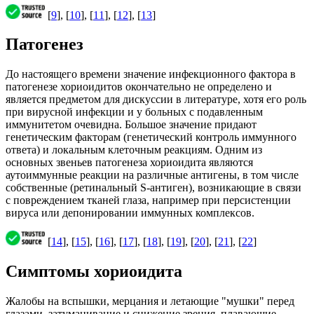
[
9
], [
10
], [
11
], [
12
], [
13
]
Патогенез
До настоящего времени значение инфекционного фактора в
патогенезе хориоидитов окончательно не определено и
является предметом для дискуссии в литературе, хотя его роль
при вирусной инфекции и у больных с подавленным
иммунитетом очевидна. Большое значение придают
генетическим факторам (генетический контроль иммунного
ответа) и локальным клеточным реакциям. Одним из
основных звеньев патогенеза хориоидита являются
аутоиммунные реакции на различные антигены, в том числе
собственные (ретинальный S-антиген), возникающие в связи
с повреждением тканей глаза, например при персистенции
вируса или депонировании иммунных комплексов.
[
14
], [
15
], [
16
], [
17
], [
18
], [
19
], [
20
], [
21
], [
22
]
Симптомы хориоидита
Жалобы на вспышки, мерцания и летающие "мушки" перед
глазами, затуманивание и снижение зрения, плавающие