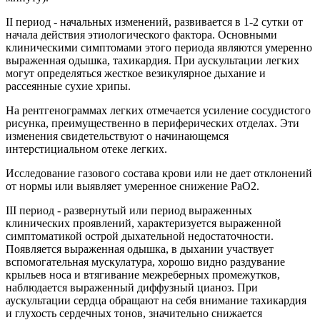
II период - начальных изменений, развивается в 1-2 сутки от
начала действия этиологического фактора. Основными
клиническими симптомами этого периода являются умеренно
выраженная одышка, тахикардия. При аускультации легких
могут определяться жесткое везикулярное дыхание и
рассеянные сухие хрипы.
На рентгенограммах легких отмечается усиление сосудистого
рисунка, преимущественно в периферических отделах. Эти
изменения свидетельствуют о начинающемся
интерстициальном отеке легких.
Исследование газового состава крови или не дает отклонений
от нормы или выявляет умеренное снижение РаО2.
III период - развернутый или период выраженных
клинических проявлений, характеризуется выраженной
симптоматикой острой дыхательной недостаточности.
Появляется выраженная одышка, в дыхании участвует
вспомогательная мускулатура, хорошо видно раздувание
крыльев носа и втягивание межреберных промежутков,
наблюдается выраженный диффузный цианоз. При
аускультации сердца обращают на себя внимание тахикардия
и глухость сердечных тонов, значительно снижается