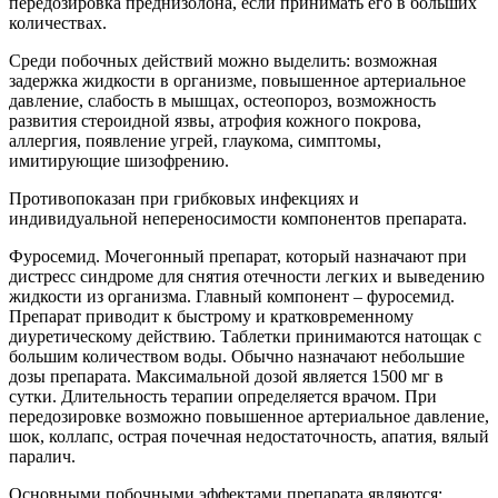
передозировка преднизолона, если принимать его в больших
количествах.
Среди побочных действий можно выделить: возможная
задержка жидкости в организме, повышенное артериальное
давление, слабость в мышцах, остеопороз, возможность
развития стероидной язвы, атрофия кожного покрова,
аллергия, появление угрей, глаукома, симптомы,
имитирующие шизофрению.
Противопоказан при грибковых инфекциях и
индивидуальной непереносимости компонентов препарата.
Фуросемид. Мочегонный препарат, который назначают при
дистресс синдроме для снятия отечности легких и выведению
жидкости из организма. Главный компонент – фуросемид.
Препарат приводит к быстрому и кратковременному
диуретическому действию. Таблетки принимаются натощак с
большим количеством воды. Обычно назначают небольшие
дозы препарата. Максимальной дозой является 1500 мг в
сутки. Длительность терапии определяется врачом. При
передозировке возможно повышенное артериальное давление,
шок, коллапс, острая почечная недостаточность, апатия, вялый
паралич.
Основными побочными эффектами препарата являются: