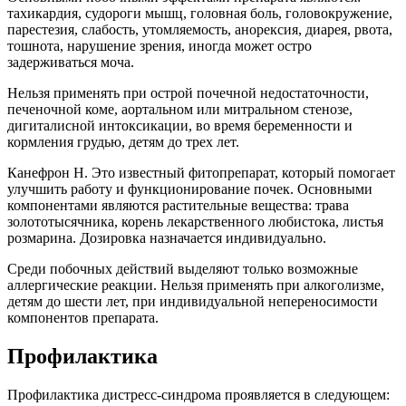
тахикардия, судороги мышц, головная боль, головокружение,
парестезия, слабость, утомляемость, анорексия, диарея, рвота,
тошнота, нарушение зрения, иногда может остро
задерживаться моча.
Нельзя применять при острой почечной недостаточности,
печеночной коме, аортальном или митральном стенозе,
дигиталисной интоксикации, во время беременности и
кормления грудью, детям до трех лет.
Канефрон Н. Это известный фитопрепарат, который помогает
улучшить работу и функционирование почек. Основными
компонентами являются растительные вещества: трава
золототысячника, корень лекарственного любистока, листья
розмарина. Дозировка назначается индивидуально.
Среди побочных действий выделяют только возможные
аллергические реакции. Нельзя применять при алкоголизме,
детям до шести лет, при индивидуальной непереносимости
компонентов препарата.
Профилактика
Профилактика дистресс-синдрома проявляется в следующем: