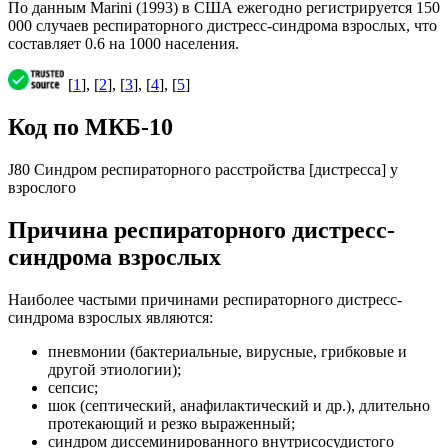
По данным Marini (1993) в США ежегодно регистрируется 150
000 случаев респираторного дистресс-синдрома взрослых, что
составляет 0.6 на 1000 населения.
[
1
], [
2
], [
3
], [
4
], [
5
]
Код по МКБ-10
J80 Синдром респираторного расстройства [дистресса] у
взрослого
Причина респираторного дистресс-
синдрома взрослых
Наиболее частыми причинами респираторного дистресс-
синдрома взрослых являются:
пневмонии (бактериальные, вирусные, грибковые и
другой этиологии);
сепсис;
шок (септический, анафилактический и др.), длительно
протекающий и резко выраженный;
синдром диссеминированного внутрисосудистого