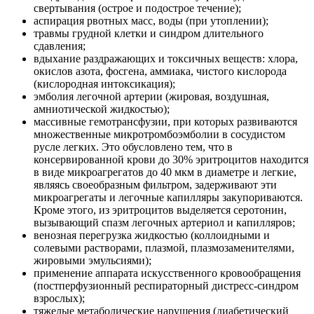
свертывания (острое и подострое течение);
аспирация рвотных масс, воды (при утоплении);
травмы грудной клетки и синдром длительного
сдавления;
вдыхание раздражающих и токсичных веществ: хлора,
окислов азота, фосгена, аммиака, чистого кислорода
(кислородная интоксикация);
эмболия легочной артерии (жировая, воздушная,
амниотической жидкостью);
массивные гемотрансфузии, при которых развиваются
множественные микротромбоэмболии в сосудистом
русле легких. Это обусловлено тем, что в
консервированной крови до 30% эритроцитов находится
в виде микроагрегатов до 40 мкм в диаметре и легкие,
являясь своеобразным фильтром, задерживают эти
микроагрегаты и легочные капилляры закупориваются.
Кроме этого, из эритроцитов выделяется серотонин,
вызывающий спазм легочных артериол и капилляров;
венозная перегрузка жидкостью (коллоидными и
солевыми растворами, плазмой, плазмозаменителями,
жировыми эмульсиями);
применение аппарата искусственного кровообращения
(постперфузионный респираторный дистресс-синдром
взрослых);
тяжелые метаболические нарушения (диабетический