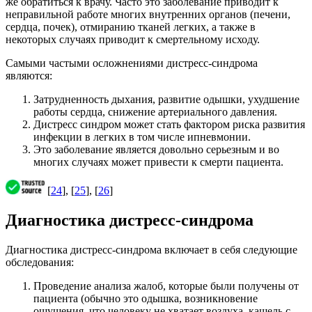
же обратиться к врачу. Часто это заболевание приводит к
неправильной работе многих внутренних органов (печени,
сердца, почек), отмиранию тканей легких, а также в
некоторых случаях приводит к смертельному исходу.
Самыми частыми осложнениями дистресс-синдрома
являются:
Затрудненность дыхания, развитие одышки, ухудшение
работы сердца, снижение артериального давления.
Дистресс синдром может стать фактором риска развития
инфекции в легких в том числе ипневмонии.
Это заболевание является довольно серьезным и во
многих случаях может привести к смерти пациента.
[
24
], [
25
], [
26
]
Диагностика дистресс-синдрома
Диагностика дистресс-синдрома включает в себя следующие
обследования:
Проведение анализа жалоб, которые были получены от
пациента (обычно это одышка, возникновение
ощущения, что человеку не хватает воздуха, кашель с