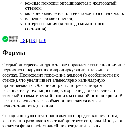
кожные покровы окрашиваются в желтоватый
оттенок;
моча не выделяется или ее становится очень мало;
кашель с розовой пеной;
потеря сознания (вплоть до коматозного
состояния).
[
18
], [
19
], [
20
]
Формы
Острый дистресс-синдром также поражает легкие по причине
первичного нарушения микроциркуляции в легочных
сосудах. Происходит поражение альвеол (в особенности их
стенок), что увеличивает альвеолярно-капиллярную
проницаемость. Обычно острый дистресс синдром
развивается у тех пациентов, которые недавно перенесли
тяжелый травматический шок из-за сильной потери крови. В
легких нарушается газообмен и появляется острая
недостаточность дыхания.
Сегодня не существует однозначного представления о том,
как именно развивается острый дистресс синдром. Иногда он
является финальной стадией повреждений легких.