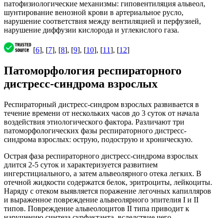
патофизиологические механизмы: гиповентиляция альвеол,
шунтирование венозной крови в артериальное русло,
нарушение соответствия между вентиляцией и перфузией,
нарушение диффузии кислорода и углекислого газа.
[
6
], [
7
], [
8
], [
9
], [
10
], [
11
], [
12
]
Патоморфология респираторного
дистресс-синдрома взрослых
Респираторный дистресс-синдром взрослых развивается в
течение времени от нескольких часов до 3 суток от начала
воздействия этиологического фактора. Различают три
патоморфологических фазы респираторного дистресс-
синдрома взрослых: острую, подострую и хроническую.
Острая фаза респираторного дистресс-синдрома взрослых
длится 2-5 суток и характеризуется развитием
ингерстициального, а затем альвеолярного отека легких. В
отечной жидкости содержатся белок, эритроциты, лейкоциты.
Наряду с отеком выявляется поражение легочных капилляров
и выраженное повреждение альвеолярного эпителия I и II
типов. Повреждение альвеолоцитов II типа приводит к
нарушению синтеза сурфактанта, вследствие чего