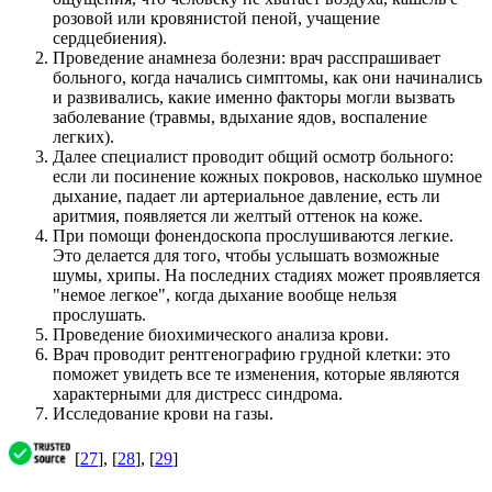
розовой или кровянистой пеной, учащение
сердцебиения).
Проведение анамнеза болезни: врач расспрашивает
больного, когда начались симптомы, как они начинались
и развивались, какие именно факторы могли вызвать
заболевание (травмы, вдыхание ядов, воспаление
легких).
Далее специалист проводит общий осмотр больного:
если ли посинение кожных покровов, насколько шумное
дыхание, падает ли артериальное давление, есть ли
аритмия, появляется ли желтый оттенок на коже.
При помощи фонендоскопа прослушиваются легкие.
Это делается для того, чтобы услышать возможные
шумы, хрипы. На последних стадиях может проявляется
"немое легкое", когда дыхание вообще нельзя
прослушать.
Проведение биохимического анализа крови.
Врач проводит рентгенографию грудной клетки: это
поможет увидеть все те изменения, которые являются
характерными для дистресс синдрома.
Исследование крови на газы.
[
27
], [
28
], [
29
]