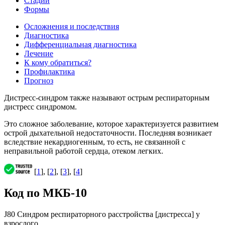
Стадии
Формы
Осложнения и последствия
Диагностика
Дифференциальная диагностика
Лечение
К кому обратиться?
Профилактика
Прогноз
Дистресс-синдром также называют острым респираторным
дистресс синдромом.
Это сложное заболевание, которое характеризуется развитием
острой дыхательной недостаточности. Последняя возникает
вследствие некардиогенным, то есть, не связанной с
неправильной работой сердца, отеком легких.
[
1
], [
2
], [
3
], [
4
]
Код по МКБ-10
J80 Синдром респираторного расстройства [дистресса] у
взрослого