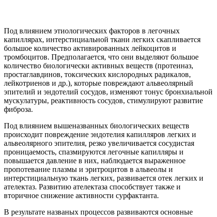
Под влиянием этиологических факторов в легочных
капиллярах, интерстициальной ткани легких скапливается
большое количество активированных лейкоцитов и
тромбоцитов. Предполагается, что они выделяют большое
количество биологически активных веществ (протеиназ,
простаглавдинов, токсических кислородных радикалов,
лейкотриенов и др.), которые повреждают альвеолярный
эпителий и эндотелий сосудов, изменяют тонус бронхиальной
мускулатуры, реактивность сосудов, стимулируют развитие
фиброза.
Под влиянием вышеназванных биологических веществ
происходит повреждение эндотелия капилляров легких и
альвеолярного эпителия, резко увеличивается сосудистая
проницаемость, спазмируются легочные капилляры и
повышается давление в них, наблюдается выраженное
пропотевание плазмы и эритроцитов в альвеолы и
интерстициальную ткань легких, развивается отек легких и
ателектаз. Развитию ателектаза способствует также и
вторичное снижение активности сурфактанта.
В результате названых процессов развиваются основные