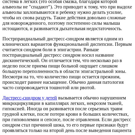
система в легких (это особая смазка, благодаря которой
альвеолы не "спадают"). Это приводит к тому, что при выдохе
альвеолы захлопываются и ребенку нужно делать усилие,
чтобы их снова раздуть. Такие действия довольно сложные
для новорожденного, поэтому постепенно силы малыша
истощаются, и развивается дыхательная недостаточность.
Пострпрандиальный дистресс-синдром является одним из
клинических вариантов функциональной диспепсии. Первым
считается синдром боли в эпигастрии. Раньше
постпрандиальный дистресс синдром носил название
дискинетический. Он отличается тем, что несколько раз в
неделю после приема пищи больной ощущает слишком
большую переполненность в области эпигастральной зоны.
Несмотря на то, что количество пищи остается прежним,
происходит раннее насыщение. Обычно данная патология
часто сопровождается тошнотой или рвотой.
Дистресс-синдром у детей
вызывается обычно нарушением
микроциркуляции в капиллярах легких, некрозом тканей,
гипоксией. Иногда он развивается после серьезных травм
грудной клетки, после потери крови в больших количествах,
при гиповолемии и сепсисе, после отравления. Если дистресс
синдром стал причиной шока, то его первые признаки будут
проявляться только на второй день после выведения пациента