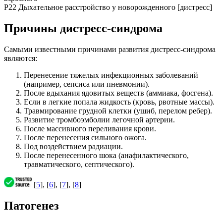
P22 Дыхательное расстройство у новорожденного [дистресс]
Причины дистресс-синдрома
Самыми известными причинами развития дистресс-синдрома
являются:
Перенесение тяжелых инфекционных заболеваний
(например, сепсиса или пневмонии).
После вдыхания ядовитых веществ (аммиака, фосгена).
Если в легкие попала жидкость (кровь, рвотные массы).
Травмирование грудной клетки (ушиб, перелом ребер).
Развитие тромбоэмболии легочной артерии.
После массивного переливания крови.
После перенесения сильного ожога.
Под воздействием радиации.
После перенесенного шока (анафилактического,
травматического, септического).
[
5
], [
6
], [
7
], [
8
]
Патогенез