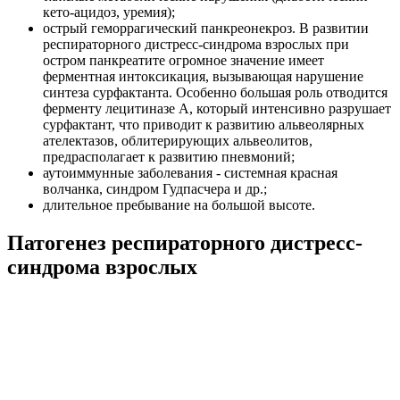
кето-ацидоз, уремия);
острый геморрагический панкреонекроз. В развитии
респираторного дистресс-синдрома взрослых при
остром панкреатите огромное значение имеет
ферментная интоксикация, вызывающая нарушение
синтеза сурфактанта. Особенно большая роль отводится
ферменту лецитиназе А, который интенсивно разрушает
сурфактант, что приводит к развитию альвеолярных
ателектазов, облитерирующих альвеолитов,
предрасполагает к развитию пневмоний;
аутоиммунные заболевания - системная красная
волчанка, синдром Гудпасчера и др.;
длительное пребывание на большой высоте.
Патогенез респираторного дистресс-
синдрома взрослых