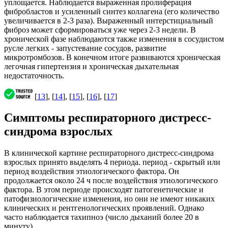
уплощается. Наблюдается выраженная пролиферация
фибробластов и усиленный синтез коллагена (его количество
увеличивается в 2-3 раза). Выраженный интерстициальный
фиброз может сформироваться уже через 2-3 недели. В
хронической фазе наблюдаются также изменения в сосудистом
русле легких - запустевание сосудов, развитие
микротромбозов. В конечном итоге развиваются хроническая
легочная гипертензия и хроническая дыхательная
недостаточность.
[
13
], [
14
], [
15
], [
16
], [
17
]
Симптомы респираторного дистресс-
синдрома взрослых
В клинической картине респираторного дистресс-синдрома
взрослых принято выделять 4 периода. период - скрытый или
период воздействия этиологического фактора. Он
продолжается около 24 ч после воздействия этиологического
фактора. В этом периоде происходят патогенетические и
патофизиологические изменения, но они не имеют никаких
клинических и рентгенологических проявлений. Однако
часто наблюдается тахипноэ (число дыханий более 20 в
минуту).