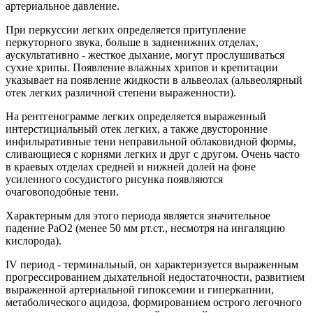
артериальное давление.
При перкуссии легких определяется притупление
перкуторного звука, больше в задненижних отделах,
аускультативно - жесткое дыхание, могут прослушиваться
сухие хрипы. Появление влажных хрипов и крепитации
указывает на появление жидкости в альвеолах (альвеолярный
отек легких различной степени выраженности).
На рентгенограмме легких определяется выраженный
интерстициальный отек легких, а также двусторонние
инфилыративные тени неправильной облаковидной формы,
сливающиеся с корнями легких и друг с другом. Очень часто
в краевых отделах средней и нижней долей на фоне
усиленного сосудистого рисунка появляются
очаговоподобные тени.
Характерным для этого периода является значительное
падение РаО2 (менее 50 мм рт.ст., несмотря на ингаляцию
кислорода).
IV период - терминальный, он характеризуется выраженным
прогрессированием дыхательной недостаточности, развитием
выраженной артериальной гипоксемии и гиперкапнии,
метаболического ацидоза, формированием острого легочного