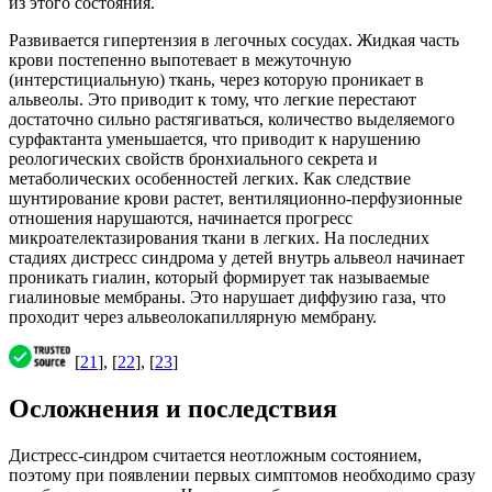
из этого состояния.
Развивается гипертензия в легочных сосудах. Жидкая часть
крови постепенно выпотевает в межуточную
(интерстициальную) ткань, через которую проникает в
альвеолы. Это приводит к тому, что легкие перестают
достаточно сильно растягиваться, количество выделяемого
сурфактанта уменьшается, что приводит к нарушению
реологических свойств бронхиального секрета и
метаболических особенностей легких. Как следствие
шунтирование крови растет, вентиляционно-перфузионные
отношения нарушаются, начинается прогресс
микроателектазирования ткани в легких. На последних
стадиях дистресс синдрома у детей внутрь альвеол начинает
проникать гиалин, который формирует так называемые
гиалиновые мембраны. Это нарушает диффузию газа, что
проходит через альвеолокапиллярную мембрану.
[
21
], [
22
], [
23
]
Осложнения и последствия
Дистресс-синдром считается неотложным состоянием,
поэтому при появлении первых симптомов необходимо сразу