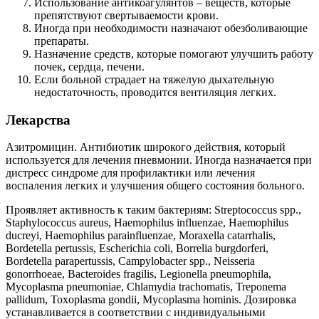
Использование антикоагулянтов – веществ, которые
препятствуют свертываемости крови.
Иногда при необходимости назначают обезболивающие
препараты.
Назначение средств, которые помогают улучшить работу
почек, сердца, печени.
Если больной страдает на тяжелую дыхательную
недостаточность, проводится вентиляция легких.
Лекарства
Азитромицин. Антибиотик широкого действия, который
используется для лечения пневмонии. Иногда назначается при
дистресс синдроме для профилактики или лечения
воспаления легких и улучшения общего состояния больного.
Проявляет активность к таким бактериям: Streptococcus spp.,
Staphylococcus aureus, Haemophilus influenzae, Haemophilus
ducreyi, Haemophilus parainfluenzae, Moraxella catarrhalis,
Bordetella pertussis, Escherichia coli, Borrelia burgdorferi,
Bordetella parapertussis, Campylobacter spp., Neisseria
gonorrhoeae, Bacteroides fragilis, Legionella pneumophila,
Mycoplasma pneumoniae, Chlamydia trachomatis, Treponema
pallidum, Toxoplasma gondii, Mycoplasma hominis. Дозировка
устанавливается в соответствии с индивидуальными