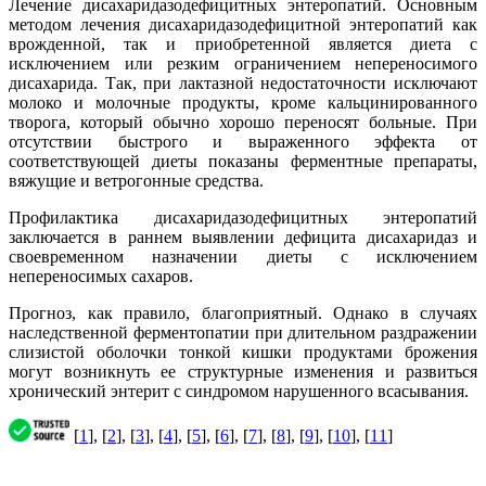
Лечение дисахаридазодефицитных энтеропатий. Основным
методом лечения дисахаридазодефицитной энтеропатий как
врожденной, так и приобретенной является диета с
исключением или резким ограничением непереносимого
дисахарида. Так, при лактазной недостаточности исключают
молоко и молочные продукты, кроме кальцинированного
творога, который обычно хорошо переносят больные. При
отсутствии быстрого и выраженного эффекта от
соответствующей диеты показаны ферментные препараты,
вяжущие и ветрогонные средства.
Профилактика дисахаридазодефицитных энтеропатий
заключается в раннем выявлении дефицита дисахаридаз и
своевременном назначении диеты с исключением
непереносимых сахаров.
Прогноз, как правило, благоприятный. Однако в случаях
наследственной ферментопатии при длительном раздражении
слизистой оболочки тонкой кишки продуктами брожения
могут возникнуть ее структурные изменения и развиться
хронический энтерит с синдромом нарушенного всасывания.
[
1
], [
2
], [
3
], [
4
], [
5
], [
6
], [
7
], [
8
], [
9
], [
10
], [
11
]