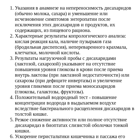
Указания в анамнезе на непереносимость дисахаридов
(обычно молока, сахара) и уменьшение или
исчезновение симптомов энтеропатии после
исключения этих дисахаридов и продуктов, их
содержащих, из пищевого рациона.
Характерные результаты копрологического анализа:
кислая реакция кала, наличие пузырьков газа
(бродильная диспепсия), непереваренного крахмала,
клетчатки, молочной кислоты.
Результаты нагрузочной пробы с дисахаридами
(лактозой, сахарозой) указывают на отсутствие
повышения уровня глюкозы в крови после приема
внутрь лактозы (при лактазной недостаточности) или
сахарозы (при дефиците инвертазы) и увеличение
уровня гликемии после приема моносахаридов
(глюкозы, галактозы, фруктозы).
Положительный водородный тест - повышение
концентрации водорода в выдыхаемом воздухе
вследствие бактериального расщепления дисахаридов в
толстой кишке.
Резкое снижение активности или полное отсутствие
дисахаридаз в биоптатах слизистой оболочки тонкой
кишки.
Ускорение перистальтики кишечника и пассажа его