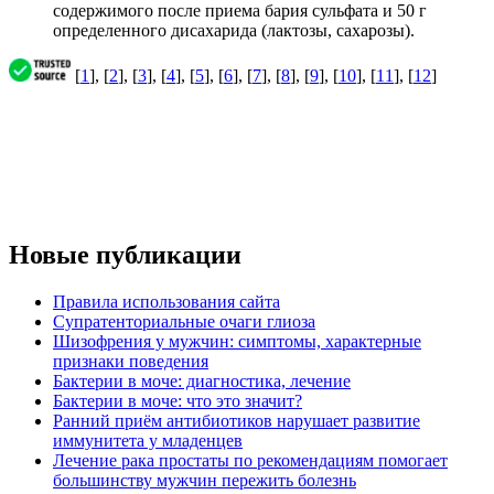
содержимого после приема бария сульфата и 50 г
определенного дисахарида (лактозы, сахарозы).
[
1
], [
2
], [
3
], [
4
], [
5
], [
6
], [
7
], [
8
], [
9
], [
10
], [
11
], [
12
]
Новые публикации
Правила использования сайта
Супратенториальные очаги глиоза
Шизофрения у мужчин: симптомы, характерные
признаки поведения
Бактерии в моче: диагностика, лечение
Бактерии в моче: что это значит?
Ранний приём антибиотиков нарушает развитие
иммунитета у младенцев
Лечение рака простаты по рекомендациям помогает
большинству мужчин пережить болезнь