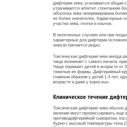
дифтерии зева: усиливается общая с
утрачивается аппетит, спонтанная бо
оболочка зева гиперемирована более
ее более значителен. Характерные п
участки зева, глотки и язычок.
В нелеченных случаях или при позд
характерные для дифтерии осложнен
зева встречается редко.
Токсическая дифтерия зева иногда р
чаще возникает с самого начала, пр
Чаще поражает детей в возрасте от 3
тяжелые ее формы. Дифтерийный кру
главным образом у детей 1-3 лет, од
возрасте и даже у взрослых.
Клиническое течение дифте
Токсическая дифтерия зева обычно до
явления могут прогрессировать еще в
противодифтерийной сыворотки, посл
бурно с высокой температуры тела (