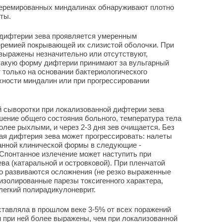
перемированных миндалинах обнаруживают плотно
ты.
дифтерии зева проявляется умеренным
еремией покрывающей их слизистой оболочки. При
выражены незначительно или отсутствуют,
 такую форму дифтерии принимают за вульгарный
 только на основании бактериологического
рхности миндалин или при прогрессировании
 сыворотки при локализованной дифтерии зева
шение общего состояния больного, температура тела
олее рыхлыми, и через 2-3 дня зев очищается. Без
ая дифтерия зева может прогрессировать: налеты
анной клинической формы в следующие -
Спонтанное излечение может наступить при
ва (катаральной и островковой). При пленчатой
о развиваются осложнения (не резко выраженные
изолированные парезы токсигенного характера,
 легкий полирадикулоневрит.
тавляла в прошлом веке 3-5% от всех поражений
 при ней более выражены, чем при локализованной