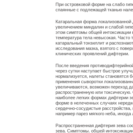
При островковой форме на слабо ги
спаянные с подлежащей тканью нале
Катаральная форма локализованной 
увеличением миндалин и слабой гип
этом симптомы общей интоксикации 
температура тела невысокая. Часто
катаральный тонзиллит и распознают
исследования мазка, взятого с пове
клинических проявлений дифтерии.
После введения противодифтерийной
через сутки наступает быстрое улуч
нормализуется, налеты становятся б
применения сыворотки локализованн
увеличиваются, возможен переход д
распространенную или токсическую. 
наиболее легких формах дифтерии зе
форме в нелеченных случаях нередк
сердечно-сосудистые расстройства, 
например парез мягкого неба, иногда
Распространенная дифтерия зева сос
зева. Симптомы. обшей интоксикации