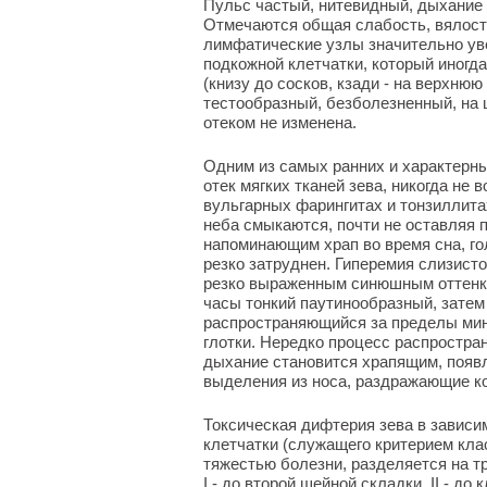
Пульс частый, нитевидный, дыхание 
Отмечаются общая слабость, вялость
лимфатические узлы значительно уве
подкожной клетчатки, который иногд
(книзу до сосков, кзади - на верхнюю
тестообразный, безболезненный, на 
отеком не изменена.
Одним из самых ранних и характерны
отек мягких тканей зева, никогда не
вульгарных фарингитах и тонзиллитах
неба смыкаются, почти не оставляя 
напоминающим храп во время сна, го
резко затруднен. Гиперемия слизисто
резко выраженным синюшным оттенко
часы тонкий паутинообразный, затем
распространяющийся за пределы минд
глотки. Нередко процесс распростран
дыхание становится храпящим, появ
выделения из носа, раздражающие ко
Токсическая дифтерия зева в зависи
клетчатки (служащего критерием кла
тяжестью болезни, разделяется на тр
I - до второй шейной складки, II - д