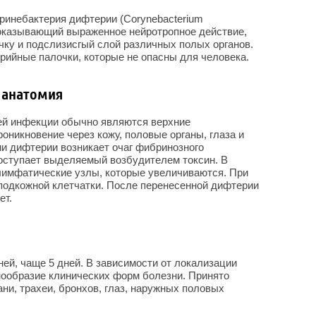
ринебактерия дифтерии (Corynebacterium
, оказывающий выраженное нейротропное действие,
ку и подслизисгый слой различных полых органов.
ийные палочки, которые не опасны для человека.
 анатомия
ей инфекции обычно являются верхние
оникновение через кожу, половые органы, глаза и
ии дифтерии возникает очаг фибринозного
 поступает выделяемый возбудителем токсин. В
имфатические узлы, которые увеличиваются. При
подкожной клетчатки. После перенесенной дифтерии
ет.
ней, чаще 5 дней. В зависимости от локализации
ообразие клинических форм болезни. Принято
ани, трахеи, бронхов, глаз, наружных половых