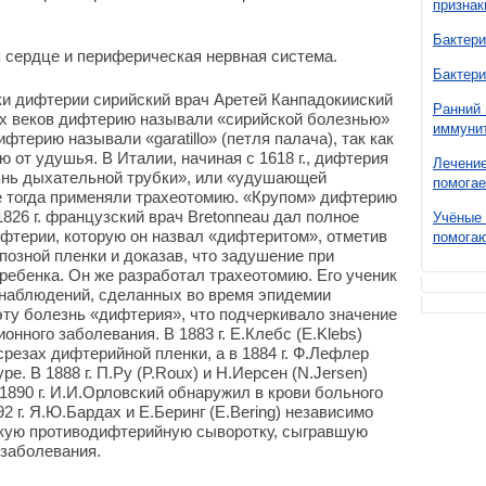
признак
Бактери
 сердце и периферическая нервная система.
Бактери
ки дифтерии сирийский врач Аретей Канпадокииский
Ранний 
льких веков дифтерию называли «сирийской болезнью»
иммунит
ифтерию называли «garatillo» (петля палача), так как
 от удушья. В Италии, начиная с 1618 г., дифтерия
Лечение
знь дыхательной трубки», или «удушающей
помогае
е тогда применяли трахеотомию. «Крупом» дифтерию
 1826 г. французский врач Вrеtonneau дал полное
Учёные 
фтерии, которую он назвал «дифтеритом», отметив
помогаю
позной пленки и доказав, что задушение при
 ребенка. Он же разработал трахеотомию. Его ученик
и наблюдений, сделанных во время эпидемии
 эту болезнь «дифтерия», что подчеркивало значение
онного заболевания. В 1883 г. Е.Клебс (E.Klebs)
резах дифтерийной пленки, а в 1884 г. Ф.Лефлер
уре. В 1888 г. П.Ру (P.Roux) и Н.Иерсен (N.Jеrsen)
1890 г. И.И.Орловский обнаружил в крови больного
92 г. Я.Ю.Бардах и Е.Беринг (E.Вering) независимо
ескую противодифтерийную сыворотку, сыгравшую
 заболевания.