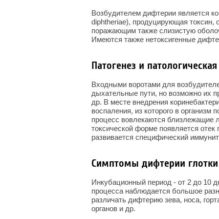
Возбудителем дифтерии является ко
diphtheriae), продуцирующая токсин
поражающим также слизистую оболоч
Имеются также нетоксигенные дифтер
Патогенез и патологическая
Входными воротами для возбудител
дыхательные пути, но возможно их пр
др. В месте внедрения коринебактер
воспаления, из которого в организм
процесс вовлекаются близлежащие л
токсической форме появляется отек 
развивается специфический иммунит
Симптомы дифтерии глотки
Инкубационный период - от 2 до 10 д
процесса наблюдается большое разн
различать дифтерию зева, носа, горт
органов и др.