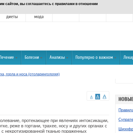
им сайтом, вы соглашаетесь с правилами в отношении
Питание и
Красота и
Отношения
Спорт
О портале
диеты
мода
Лечение
Болезни
Анализы
Популярно о важном
Лека
ха, горла и носа (отоларингология)
A
A
A
НОВЫЕ
Правила
Супрате
олевание, протекающее при явлениях интоксикации,
тке, реже в гортани, трахее, носу и других органах с
Шизофре
 с некротизированной тканью пораженных