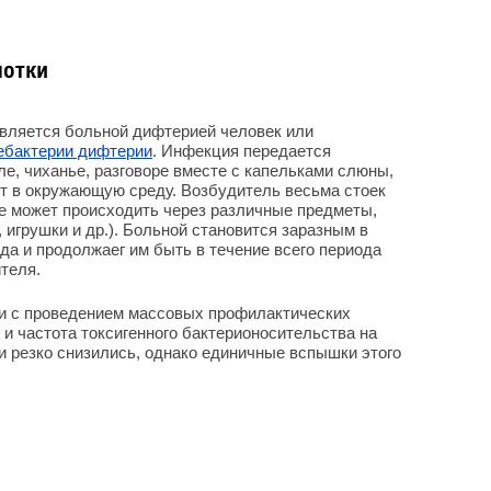
лотки
вляется больной дифтерией человек или
ебактерии дифтерии
. Инфекция передается
е, чиханье, разговоре вместе с капельками слюны,
т в окружающую среду. Возбудитель весьма стоек
е может происходить через различные предметы,
 игрушки и др.). Больной становится заразным в
да и продолжаег им быть в течение всего периода
теля.
зи с проведением массовых профилактических
и частота токсигенного бактерионосительства на
 резко снизились, однако единичные вспышки этого