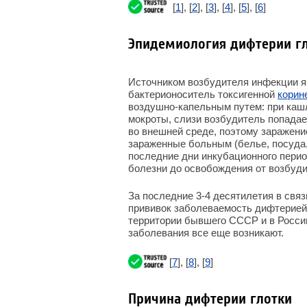
[
1
], [
2
], [
3
], [
4
], [
5
], [
6
]
Эпидемиология дифтерии г
Источником возбудителя инфекции я
бактерионоситель токсигенной
корин
воздушно-капельным путем: при кашл
мокроты, слизи возбудитель попадае
во внешней среде, поэтому заражени
зараженные больным (белье, посуда,
последние дни инкубационного перио
болезни до освобождения от возбуди
За последние 3-4 десятилетия в свя
прививок заболеваемость дифтерией 
территории бывшего СССР и в России
заболевания все еще возникают.
[
7
], [
8
], [
9
]
Причина дифтерии глотки