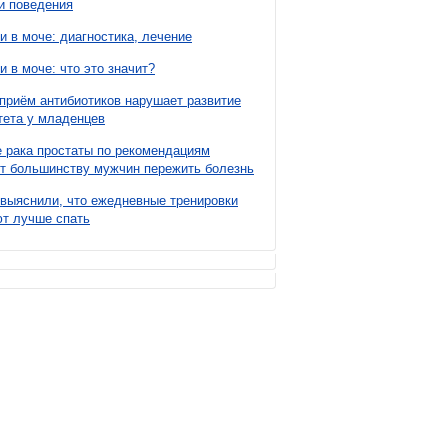
и поведения
и в моче: диагностика, лечение
и в моче: что это значит?
приём антибиотиков нарушает развитие
ета у младенцев
 рака простаты по рекомендациям
т большинству мужчин пережить болезнь
выяснили, что ежедневные тренировки
т лучше спать