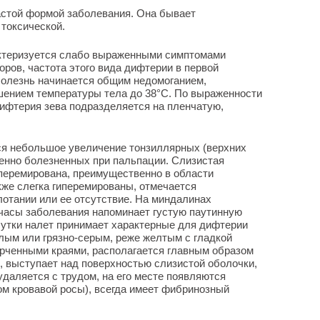
астой формой заболевания. Она бывает
 токсической.
ктеризуется слабо выраженными симптомами
оров, частота этого вида дифтерии в первой
Болезнь начинается общим недомоганием,
шением температуры тела до 38°С. По выраженности
ифтерия зева подразделяется на пленчатую,
я небольшое увеличение тонзиллярных (верхних
енно болезненных при пальпации. Слизистая
иперемирована, преимущественно в области
же слегка гиперемированы, отмечается
лотании или ее отсутствие. На миндалинах
 часы заболевания напоминает густую паутинную
 сутки налет принимает характерные для дифтерии
елым или грязно-серым, реже желтым с гладкой
ерченными краями, располагается главным образом
 выступает над поверхностью слизистой оболочки,
удаляется с трудом, на его месте появляются
м кровавой росы), всегда имеет фибринозный