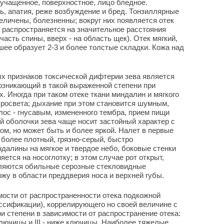
учащенное, поверхностное, лицо бледное.
, апатия, реже возбуждение и бред. Тонзиллярные
личены, болезненны; вокруг них появляется отек
а распространяется на значительное расстояния
 часть спины, вверх - на область щек). Отек мягкий,
шее образует 2-3 и более толстые складки. Кожа над
х признаков токсической дифтерии зева является
 возникающий в такой выраженной степени при
. Иногда при таком отеке ткани миндалин и мягкого
просвета; дыхание при этом становится шумным,
лос - гнусавым, измененного тембра, прием пищи
й оболочки зева чаще носит застойный характер с
м, но может быть и более яркой. Налет в первые
 более плотный, грязно-серый, быстро
алины на мягкое и твердое небо, боковые стенки
яется на носоглотку; в этом случае рот открыт,
ляются обильные серозные стекловидные
жу в области преддверия носа и верхней губы.
мости от распространенности отека подкожной
ссификации), коррелирующего но своей величине с
и степени в зависимости от распространение отека:
о ключицы и III - ниже ключицы. Наиболее тяжелые