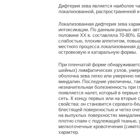
Дифтерия зева является наиболее ч
локализованной, распространенной и
Локализованная дифтерия зева хара
интоксикации. По данным разных авт
половине XX в. составляла 70-80%. 
слабостью, плохим аппетитом, повы
местного процесса локализованная д
островковую и катаральную формы.
При пленчатой форме обнаруживаетс
шейных) лимфатических узлов, умер
оболочка зева легко или умеренно г
миндалин. Последние увеличены, так
незначительная болезненность при г
появляется налет, который в первые
сеть. К концу первых или на вторые
свойства: он становится серовато-б
блестящей поверхностью и четко оч
на выпуклых поверхностях миндалин,
плотно спаян с подлежащей тканью, 
мелкоточечные кровотечения (симпто
характер.