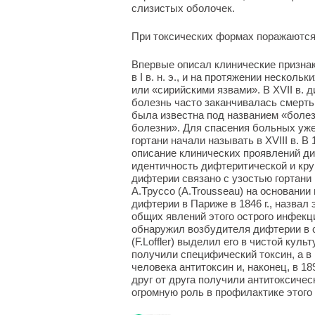
слизистых оболочек.
При токсических формах поражаются
Впервые описал клинические призна
в I в. н. э., и на протяжении неско
или «сирийскими язвами». В XVII в. д
болезнь часто заканчивалась смертью
была известна под названием «боле
болезни». Для спасения больных уж
гортани начали называть в XVIII в. В
описание клинических проявлений ди
идентичность дифтеритической и кру
дифтерии связано с узостью гортани
А.Труссо (A.Trousseau) на основани
дифтерии в Париже в 1846 г., назвал
общих явлений этого острого инфекци
обнаружил возбудителя дифтерии в с
(F.Loffler) выделил его в чистой культ
получили специфический токсин, а в 
человека антитоксин и, наконец, в 18
друг от друга получили антитоксич
огромную роль в профилактике этого