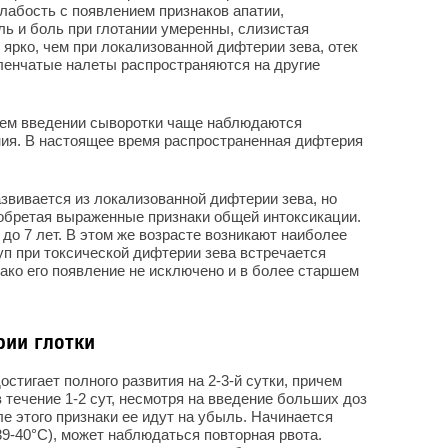
лабость с появлением признаков апатии,
ль и боль при глотании умеренны, слизистая
 ярко, чем при локализованной дифтерии зева, отек
ленчатые налеты распространяются на другие
нем введении сыворотки чаще наблюдаются
ия. В настоящее время распространенная дифтерия
азвивается из локализованной дифтерии зева, но
иобретая выраженные признаки общей интоксикации.
 до 7 лет. В этом же возрасте возникают наиболее
п при токсической дифтерии зева встречается
нако его появление не исключено и в более старшем
рии глотки
стигает полного развития на 2-3-й сутки, причем
 течение 1-2 сут, несмотря на введение больших доз
е этого признаки ее идут на убыль. Начинается
39-40°С), может наблюдаться повторная рвота.