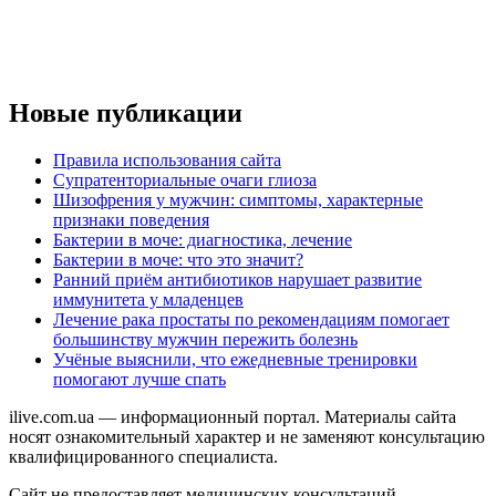
Новые публикации
Правила использования сайта
Супратенториальные очаги глиоза
Шизофрения у мужчин: симптомы, характерные
признаки поведения
Бактерии в моче: диагностика, лечение
Бактерии в моче: что это значит?
Ранний приём антибиотиков нарушает развитие
иммунитета у младенцев
Лечение рака простаты по рекомендациям помогает
большинству мужчин пережить болезнь
Учёные выяснили, что ежедневные тренировки
помогают лучше спать
ilive.com.ua — информационный портал. Материалы сайта
носят ознакомительный характер и не заменяют консультацию
квалифицированного специалиста.
Сайт не предоставляет медицинских консультаций,