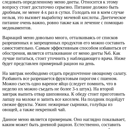
следовать определенному меню диеты. Относится к этому
вопросу стоит достаточно серьезно. Питание должно быть
дробным, не менее 4-х раз в сутки. Голодать ни в коем случае
нельзя, это вызовет выработку мочевой кислоты. Диетическое
питание очень важно, ровно также как и лечение с помощью
медикаментов.
Вариаций меню довольно много, отталкиваясь от списков
разрешенных и запрещенных продуктов его можно составить
самостоятельно. Самым эффективным способом избавиться от
обострения, является отталкивание от меню диеты №6. Как
лучше питаться, стоит уточнить у наблюдающего врача. Ниже
будет представлен примерный рацион на день.
На завтрак необходимо отдать предпочтение овощному салату.
Разбавить все разрешается фруктовым пирогом с пшеном.
Можно съесть одно вареное яйцо (следует помнить, что в
неделю их можно съедать не более 3-х штук). На второй
завтрак выпить отвар шиповника. К обеду стоит приготовить
лапшу на молоке и запить все киселем. На полдник подойдут
свежие фрукты. Ужин: нежирные сырники, голубцы из
овощей, а также некрепкий чай.
Данное меню является примерным. Оно наглядно показывает,
каким может быть дневной рацион. Естественно, составить