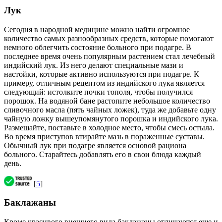
Лук
Сегодня в народной медицине можно найти огромное
количество самых разнообразных средств, которые помогают
немного облегчить состояние больного при подагре. В
последнее время очень популярным растением стал лечебный
индийский лук. Из него делают специальные мази и
настойки, которые активно используются при подагре. К
примеру, отличным рецептом из индийского лука является
следующий: истолките почки тополя, чтобы получился
порошок. На водяной бане растопите небольшое количество
сливочного масла (пять чайных ложек), туда же добавьте одну
чайную ложку вышеупомянутого порошка и индийского лука.
Размешайте, поставьте в холодное место, чтобы смесь остыла.
Во время приступов втирайте мазь в пораженные суставы.
Обычный лук при подагре является основой рациона
больного. Старайтесь добавлять его в свои блюда каждый
день.
[
5
]
Баклажаны
Кроме красивого внешнего вида баклажаны отличаются еще и