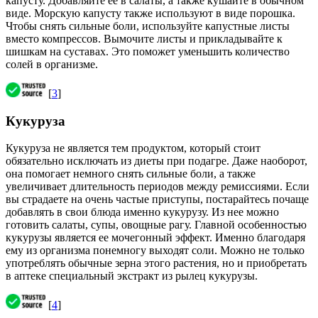
капусту. Добавляйте ее в салаты, а также кушайте в обычном
виде. Морскую капусту также используют в виде порошка.
Чтобы снять сильные боли, используйте капустные листы
вместо компрессов. Вымочите листы и прикладывайте к
шишкам на суставах. Это поможет уменьшить количество
солей в организме.
[
3
]
Кукуруза
Кукуруза не является тем продуктом, который стоит
обязательно исключать из диеты при подагре. Даже наоборот,
она помогает немного снять сильные боли, а также
увеличивает длительность периодов между ремиссиями. Если
вы страдаете на очень частые приступы, постарайтесь почаще
добавлять в свои блюда именно кукурузу. Из нее можно
готовить салаты, супы, овощные рагу. Главной особенностью
кукурузы является ее мочегонный эффект. Именно благодаря
ему из организма понемногу выходят соли. Можно не только
употреблять обычные зерна этого растения, но и приобретать
в аптеке специальный экстракт из рылец кукурузы.
[
4
]