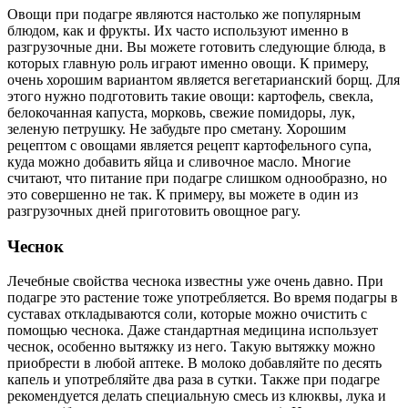
Овощи при подагре являются настолько же популярным
блюдом, как и фрукты. Их часто используют именно в
разгрузочные дни. Вы можете готовить следующие блюда, в
которых главную роль играют именно овощи. К примеру,
очень хорошим вариантом является вегетарианский борщ. Для
этого нужно подготовить такие овощи: картофель, свекла,
белокочанная капуста, морковь, свежие помидоры, лук,
зеленую петрушку. Не забудьте про сметану. Хорошим
рецептом с овощами является рецепт картофельного супа,
куда можно добавить яйца и сливочное масло. Многие
считают, что питание при подагре слишком однообразно, но
это совершенно не так. К примеру, вы можете в один из
разгрузочных дней приготовить овощное рагу.
Чеснок
Лечебные свойства чеснока известны уже очень давно. При
подагре это растение тоже употребляется. Во время подагры в
суставах откладываются соли, которые можно очистить с
помощью чеснока. Даже стандартная медицина использует
чеснок, особенно вытяжку из него. Такую вытяжку можно
приобрести в любой аптеке. В молоко добавляйте по десять
капель и употребляйте два раза в сутки. Также при подагре
рекомендуется делать специальную смесь из клюквы, лука и