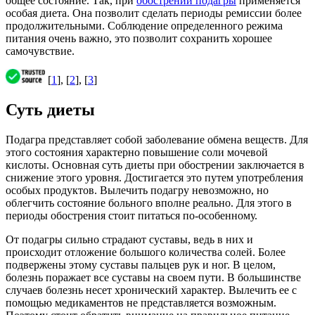
общее состояние. Так, при
обострении подагры
применяется
особая диета. Она позволит сделать периоды ремиссии более
продолжительными. Соблюдение определенного режима
питания очень важно, это позволит сохранить хорошее
самочувствие.
[
1
], [
2
], [
3
]
Суть диеты
Подагра представляет собой заболевание обмена веществ. Для
этого состояния характерно повышение соли мочевой
кислоты. Основная суть диеты при обострении заключается в
снижение этого уровня. Достигается это путем употребления
особых продуктов. Вылечить подагру невозможно, но
облегчить состояние больного вполне реально. Для этого в
периоды обострения стоит питаться по-особенному.
От подагры сильно страдают суставы, ведь в них и
происходит отложение большого количества солей. Более
подвержены этому суставы пальцев рук и ног. В целом,
болезнь поражает все суставы на своем пути. В большинстве
случаев болезнь несет хронический характер. Вылечить ее с
помощью медикаментов не представляется возможным.