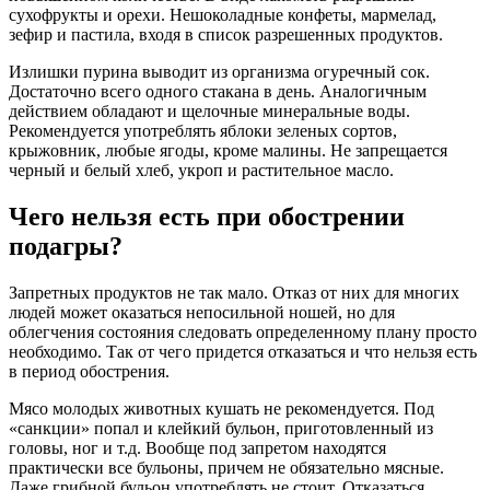
сухофрукты и орехи. Нешоколадные конфеты, мармелад,
зефир и пастила, входя в список разрешенных продуктов.
Излишки пурина выводит из организма огуречный сок.
Достаточно всего одного стакана в день. Аналогичным
действием обладают и щелочные минеральные воды.
Рекомендуется употреблять яблоки зеленых сортов,
крыжовник, любые ягоды, кроме малины. Не запрещается
черный и белый хлеб, укроп и растительное масло.
Чего нельзя есть при обострении
подагры?
Запретных продуктов не так мало. Отказ от них для многих
людей может оказаться непосильной ношей, но для
облегчения состояния следовать определенному плану просто
необходимо. Так от чего придется отказаться и что нельзя есть
в период обострения.
Мясо молодых животных кушать не рекомендуется. Под
«санкции» попал и клейкий бульон, приготовленный из
головы, ног и т.д. Вообще под запретом находятся
практически все бульоны, причем не обязательно мясные.
Даже грибной бульон употреблять не стоит. Отказаться