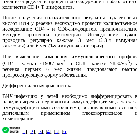
именно определение процентного содержания и абсолютного
количества CD4+ Т-лимфоцитов.
После получения положительного результата нуклеиновых
кислот ВИЧ у ребёнка необходимо провести количественное
исследование CD4+- и CD8-лимфоцитов, предпочтительно
методом проточной цитометрии. Исследование нужно
проводить регулярно каждые 3 мес (2-3-я иммунная
категория) или 6 мес (1-я иммунная категория).
При выявлении изменения иммунологического профиля
3
3
(СD4+ -клетки <1900/ мм
и СD8- -клетки >850/мм
) у
ребёнка первых 6 мес жизни предполагают быстро
прогрессирующую форму заболевания.
Дифференциальная диагностика
ВИЧ-инфекцию у детей необходимо дифференцировать в
первую очередь с первичными иммунодефицитами, а также с
иммунодефицитными состояниями, возникающими в связи с
длительным применением глюкокортикоидов и
химиотерапии.
[
1
], [
2
], [
3
], [
4
], [
5
], [
6
]