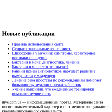
Новые публикации
Правила использования сайта
Супратенториальные очаги глиоза
Шизофрения у мужчин: симптомы, характерные
признаки поведения
Бактерии в моче: диагностика, лечение
Бактерии в моче: что это значит?
Ранний приём антибиотиков нарушает развитие
иммунитета у младенцев
Лечение рака простаты по рекомендациям помогает
большинству мужчин пережить болезнь
Учёные выяснили, что ежедневные тренировки
помогают лучше спать
ilive.com.ua — информационный портал. Материалы сайта
носят ознакомительный характер и не заменяют консультацию
квалифицированного специалиста.