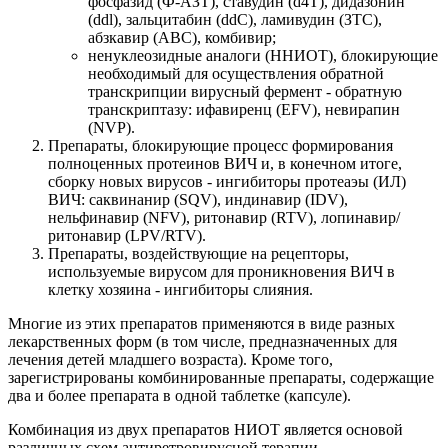
фосфазид (Ф-АЗТ), ставудин (d4T), дидазонин
(ddl), зальцитабин (ddC), ламивудин (ЗТС),
абзкавир (ABC), комбивир;
ненуклеозидные аналоги (ННИОТ), блокирующие
необходимый для осуществления обратной
транскрипции вирусный фермент - обратную
транскриптазу: ифавиренц (EFV), невирапин
(NVP).
Препараты, блокирующие процесс формирования
полноценных протеинов ВИЧ и, в конечном итоге,
сборку новых вирусов - ингибиторы протеаэы (ИЛ)
ВИЧ: саквинанир (SQV), индинавир (IDV),
нельфинавир (NFV), ритонавир (RTV), лопинавир/
ритонавир (LPV/RTV).
Препараты, воздействующие на рецепторы,
используемые вирусом для проникновения ВИЧ в
клетку хозяина - ингибиторы слияния.
Многие из этих препаратов применяются в виде разных
лекарственных форм (в том числе, предназначенных для
лечения детей младшего возраста). Кроме того,
зарегистрированы комбинированные препараты, содержащие
два и более препарата в одной таблетке (капсуле).
Комбинация из двух препаратов НИОТ является основой
различных схем антиретровирусной терапии.