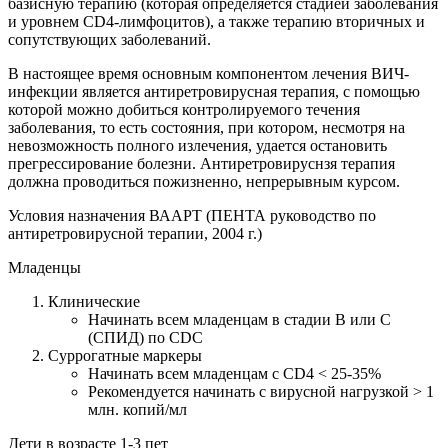
базисную терапию (которая определяется стадией заболевания
и уровнем СD4-лимфоцитов), а также терапию вторичных и
сопутствующих заболеваний.
В настоящее время основным компонентом лечения ВИЧ-
инфекции является антиретровирусная терапия, с помощью
которой можно добиться контролируемого течения
заболевания, то есть состояния, при котором, несмотря на
невозможность полного излечения, удается остановить
прегрессирование болезни. Антиретровируснзя терапия
должна проводиться пожизненно, непрерывным курсом.
Условия назначения ВААРТ (ПЕНТА руководство по
антиретровирусной терапии, 2004 г.)
Младенцы
Клинические
Начинать всем младенцам в стадии В или С
(СПИД) по CDC
Суррогатные маркеры
Начинать всем младенцам с CD4 < 25-35%
Рекомендуется начинать с вирусной нагрузкой > 1
млн. копий/мл
Дети в возрасте 1-3 пет