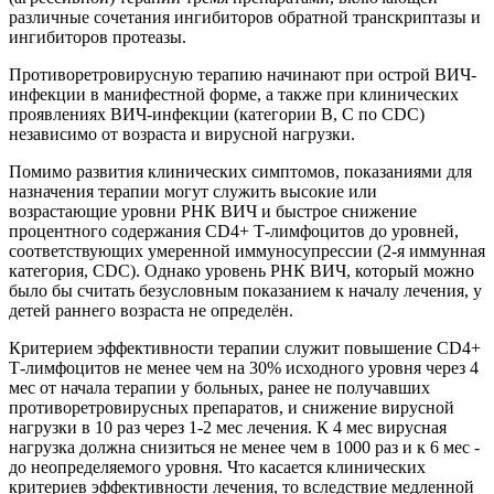
различные сочетания ингибиторов обратной транскриптазы и
ингибиторов протеазы.
Противоретровирусную терапию начинают при острой ВИЧ-
инфекции в манифестной форме, а также при клинических
проявлениях ВИЧ-инфекции (категории В, С по CDC)
независимо от возраста и вирусной нагрузки.
Помимо развития клинических симптомов, показаниями для
назначения терапии могут служить высокие или
возрастающие уровни РНК ВИЧ и быстрое снижение
процентного содержания CD4+ Т-лимфоцитов до уровней,
соответствующих умеренной иммуносупрессии (2-я иммунная
категория, CDC). Однако уровень РНК ВИЧ, который можно
было бы считать безусловным показанием к началу лечения, у
детей раннего возраста не определён.
Критерием эффективности терапии служит повышение CD4+
Т-лимфоцитов не менее чем на 30% исходного уровня через 4
мес от начала терапии у больных, ранее не получавших
противоретровирусных препаратов, и снижение вирусной
нагрузки в 10 раз через 1-2 мес лечения. К 4 мес вирусная
нагрузка должна снизиться не менее чем в 1000 раз и к 6 мес -
до неопределяемого уровня. Что касается клинических
критериев эффективности лечения, то вследствие медленной