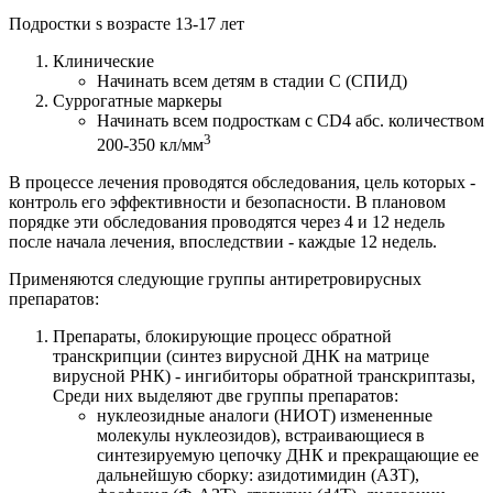
Подростки s возрасте 13-17 лет
Клинические
Начинать всем детям в стадии С (СПИД)
Суррогатные маркеры
Начинать всем подросткам с CD4 абс. количеством
3
200-350 кл/мм
В процессе лечения проводятся обследования, цель которых -
контроль его эффективности и безопасности. В плановом
порядке эти обследования проводятся через 4 и 12 недель
после начала лечения, впоследствии - каждые 12 недель.
Применяются следующие группы антиретровирусных
препаратов:
Препараты, блокирующие процесс обратной
транскрипции (синтез вирусной ДНК на матрице
вирусной РНК) - ингибиторы обратной транскриптазы,
Среди них выделяют две группы препаратов:
нуклеозидные аналоги (НИОТ) измененные
молекулы нуклеозидов), встраивающиеся в
синтезируемую цепочку ДНК и прекращающие ее
дальнейшую сборку: азидотимидин (АЗТ),