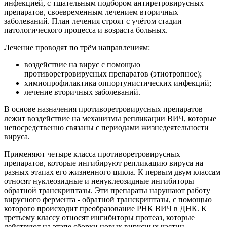
инфекцией, с тщательным подбором антиретровирусных
препаратов, своевременным лечением вторичных
заболеваний. План лечения строят с учётом стадии
патологического процесса и возраста больных.
Лечение проводят по трём направлениям:
воздействие на вирус с помощью
противоретровирусных препаратов (этиотропное);
химиопрофилактика оппортунистических инфекций;
лечение вторичных заболеваний.
В основе назначения противоретровирусных препаратов
лежит воздействие на механизмы репликации ВИЧ, которые
непосредственно связаны с периодами жизнедеятельности
вируса.
Применяют четыре класса противоретровирусных
препаратов, которые ингибируют репликацию вируса на
разных этапах его жизненного цикла. К первым двум классам
относят нуклеозидные и ненуклеозидные ингибиторы
обратной транскриптазы. Эти препараты нарушают работу
вирусного фермента - обратной транскриптазы, с помощью
которого происходит преобразование РНК ВИЧ в ДНК. К
третьему классу относят ингибиторы протеаз, которые
действуют на этапе сборки новых вирусных частиц,