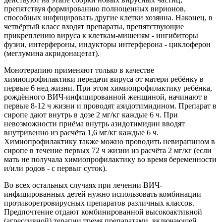
препятствуя формированию полноценных вирионов,
способных инфицировать другие клетки хозяина. Наконец, в
четвёртый класс входят препараты, препятствующие
прикреплению вируса к клеткам-мишеням - ингибиторы
фузии, интерфероны, индукторы интерферона - циклоферон
(меглумина акридонацетат).
Монотерапию применяют только в качестве
химиопрофилактики передачи вируса от матери ребёнку в
первые 6 нед жизни. При этом химиопрофилактику ребёнка,
рождённого ВИЧ-инфицированной женщиной, начинают в
первые 8-12 ч жизни и проводят азидотимидином. Препарат в
сиропе дают внутрь в дозе 2 мг/кг каждые 6 ч. При
невозможности приёма внутрь азидотимидин вводят
внутривенно из расчёта 1,6 мг/кг каждые 6 ч.
Химиопрофилактику также можно проводить невирапином в
сиропе в течение первых 72 ч жизни из расчёта 2 мг/кг (если
мать не получала химиопрофилактику во время беременности
и/или родов - с первыг суток).
Во всех остальных случаях при лечении ВИЧ-
инфицированных детей нужно использовать комбинации
противоретровирусных препаратов различных классов.
Предпочтение отдают комбинированной высокоактивной
(агрессивной) терапии тремя препаратами, включающей