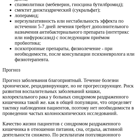
спазмолитики (мебеверин, гиосцина бутилбромид);
смектит диоктаэдрический (сукральфат);
лоперамид;
нерезультативность или нестабильность эффекта по
истечении 5-7 дней лечения требует дополнительного
назначения антибактериального препарата (интетрикс
или нифуроксазид) с последующим приёмом
пробиотика;
психотропные препараты, физиолечение - при
необходимости, после консультации психоневролога или
физиотерапевта.
Прогноз
Прогноз заболевания благоприятный. Течение болезни
хроническое, рецидивирующее, но не прогрессирующее. Риск
развития воспалительных заболеваний кишки,
колоректального рака у больных синдромом раздраженного
кишечника такой же. как в общей популяции, что определяет
тактику наблюдения пациентов, поэтому нет необходимости в
проведении частых колоноскопических исследований.
Качество жизни пациентов с синдромом раздраженного
кишечника в отношении питания, сна, отдыха, активной
деятельности снижено. По результатам популяционного