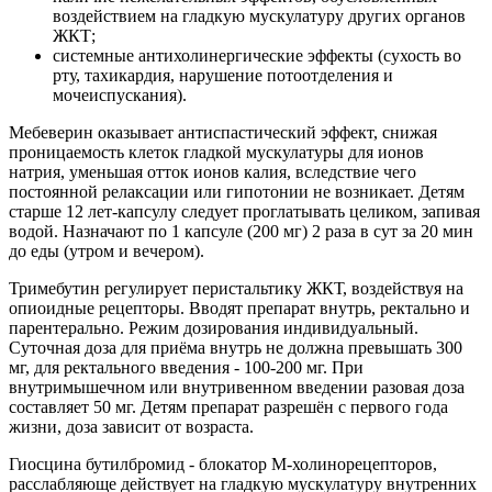
воздействием на гладкую мускулатуру других органов
ЖКТ;
системные антихолинергические эффекты (сухость во
рту, тахикардия, нарушение потоотделения и
мочеиспускания).
Мебеверин оказывает антиспастический эффект, снижая
проницаемость клеток гладкой мускулатуры для ионов
натрия, уменьшая отток ионов калия, вследствие чего
постоянной релаксации или гипотонии не возникает. Детям
старше 12 лет-капсулу следует проглатывать целиком, запивая
водой. Назначают по 1 капсуле (200 мг) 2 раза в сут за 20 мин
до еды (утром и вечером).
Тримебутин регулирует перистальтику ЖКТ, воздействуя на
опиоидные рецепторы. Вводят препарат внутрь, ректально и
парентерально. Режим дозирования индивидуальный.
Суточная доза для приёма внутрь не должна превышать 300
мг, для ректального введения - 100-200 мг. При
внутримышечном или внутривенном введении разовая доза
составляет 50 мг. Детям препарат разрешён с первого года
жизни, доза зависит от возраста.
Гиосцина бутилбромид - блокатор М-холинорецепторов,
расслабляюще действует на гладкую мускулатуру внутренних