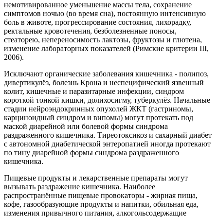
немотивированное уменьшение массы тела, сохранение
симптомов ночью (во время сна), постоянную интенсивную
боль в животе, прогрессирование состояния, лихорадку,
ректальные кровотечения, безболезненные поносы,
стеаторею, непереносимость лактозы, фруктозы и глютена,
изменение лабораторных показателей (Римские критерии III,
2006).
Исключают органические заболевания кишечника - полипоз,
дивертикулёз, болезнь Крона и неспецифический язвенный
колит, кишечные и паразитарные инфекции, синдром
короткой тонкой кишки, долихосигму, туберкулёз. Начальные
стадии нейроэндокринных опухолей ЖКТ (гастриномы,
карциноидный синдром и випомы) могут протекать под
маской диарейной или болевой формы синдрома
раздраженного кишечника. Тиреотоксикоз и сахарный диабет
с автономной диабетической энтеропатией иногда протекают
по тину диарейной формы синдрома раздраженного
кишечника.
Пищевые продукты и лекарственные препараты могут
вызывать раздражение кишечника. Наиболее
распространённые пищевые провокаторы - жирная пища,
кофе, газообразующие продукты и напитки, обильная еда,
изменения привычного питания, алкогольсодержащие