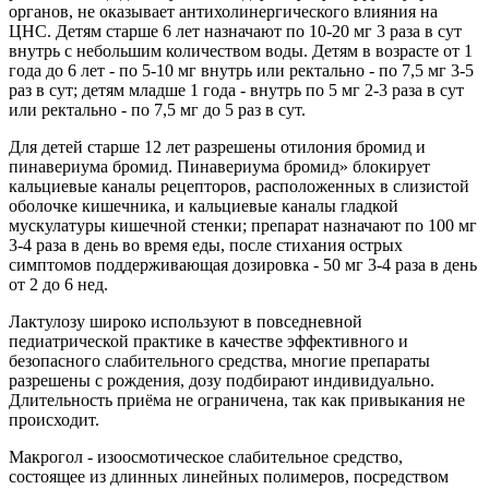
органов, не оказывает антихолинергического влияния на
ЦНС. Детям старше 6 лет назначают по 10-20 мг 3 раза в сут
внутрь с небольшим количеством воды. Детям в возрасте от 1
года до 6 лет - по 5-10 мг внутрь или ректально - по 7,5 мг 3-5
раз в сут; детям младше 1 года - внутрь по 5 мг 2-3 раза в сут
или ректально - по 7,5 мг до 5 раз в сут.
Для детей старше 12 лет разрешены отилония бромид и
пинавериума бромид. Пинавериума бромид» блокирует
кальциевые каналы рецепторов, расположенных в слизистой
оболочке кишечника, и кальциевые каналы гладкой
мускулатуры кишечной стенки; препарат назначают по 100 мг
3-4 раза в день во время еды, после стихания острых
симптомов поддерживающая дозировка - 50 мг 3-4 раза в день
от 2 до 6 нед.
Лактулозу широко используют в повседневной
педиатрической практике в качестве эффективного и
безопасного слабительного средства, многие препараты
разрешены с рождения, дозу подбирают индивидуально.
Длительность приёма не ограничена, так как привыкания не
происходит.
Макрогол - изоосмотическое слабительное средство,
состоящее из длинных линейных полимеров, посредством