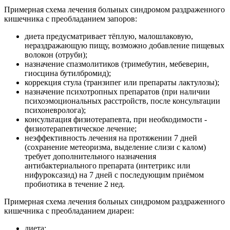
Примерная схема лечения больных синдромом раздраженного
кишечника с преобладанием запоров:
диета предусматривает тёплую, малошлаковую,
нераздражающую пищу, возможно добавление пищевых
волокон (отруби);
назначение спазмолитиков (тримебутин, мебеверин,
гиосцина бутилбромид);
коррекция стула (транзипег или препараты лактулозы);
назначение психотропных препаратов (при наличии
психоэмоциональных расстройств, после консультации
психоневролога);
консультация физиотерапевта, при необходимости -
физиотерапевтическое лечение;
неэффективность лечения на протяжении 7 дней
(сохранение метеоризма, выделение слизи с калом)
требует дополнительного назначения
антибактериального препарата (интетрикс или
нифуроксазид) на 7 дней с последующим приёмом
пробиотика в течение 2 нед.
Примерная схема лечения больных синдромом раздраженного
кишечника с преобладанием диареи:
диета;