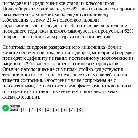
исследования среди учеников старших классов школ
Новосибирска установлено, что 49% школьников с синдромом
раздраженного кишечника обращаются по поводу
заболевания к врачу, 21% подростков прошли
эндоскопическое исследование. Занятия в школе в течение
последнего года из-за плохого самочувствия пропустили 62%
подростков с синдромом раздраженного кишечника.
Симптомы синдрома раздраженного кишечника (боли в
животе неизменной локализации, диарея, метеоризм) нередко
приводят к дефициту питания, постепенному исключению из
рациона всё большего количества пищевых продуктов.
Обычно патологические симптомы стойко существуют в
течение многих лет лишь с незначительными колебаниями
тяжести состояния. Обострения чаще сопряжены не с
психогенными, а с соматогенными факторами (отклонением
от стереотипа питания, изменением привычной схемы
фармакотерапии).
[
1
], [
2
], [
3
], [
4
], [
5
], [
6
], [
7
], [
8
]