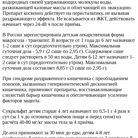
водородных связей удерживающих молекулы воды,
разжижающей каловые массы и облегчающей их эвакуацию.
Препарат косвенно действует на перистальтику, не вызывая
раздражающего эффекта. Не всасывается из ЖКТ, действовать
начинает через 24-48 ч после приёма.
В России зарегистрирована детская лекарственная форма
макрогола - транзипег. В возрасте от 1 года до 6 лет назначают
1-2 саше в сут (предпочтительно утром). Максимальная
суточная доза - 5,9 г (2 саше по 2,95 г). Содержимое саше
следует растворить в 50 мл воды. Детям 6-12 лет назначают 1-
2 саше в сут (предпочтительно утром). Максимальная
суточная доза составляет 8,85 г (3 саше по 2,95 г).
При синдроме раздраженного кишечника с преобладанием
поносов, вызванных гиперкинетической дискинезией
кишечника, применяют препараты, восстанавливающие
слизистый барьер кишечника и обеспечивающие усиление
факторов защиты.
Сукральфат детям старше 4 лет назначают по 0,5-1 г 4 раза в
сут (за 1 ч до основных приёмов пищи и перед сном) из
расчёта 40-80 мг/кг массы тела за 4 приёма.
Де-нол принимают за 30 мин до еды; детям 4-8 лет