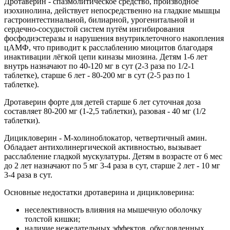
Дротаверин - спазмолитическое средство, производное
изохинолина, действует непосредственно на гладкие мышцы
гастроинтестинальной, билиарной, урогенитальной и
сердечно-сосудистой систем путём ингибирования
фосфодиэстеразы и нарушения внутриклеточного накопления
цАМФ, что приводит к расслаблению миоцитов благодаря
инактивации лёгкой цепи киназы миозина. Детям 1-6 лет
внутрь назначают по 40-120 мг в сут (2-3 раза по 1/2-1
таблетке), старше 6 лет - 80-200 мг в сут (2-5 раз по 1
таблетке).
Дротаверин форте для детей старше 6 лет суточная доза
составляет 80-200 мг (1-2,5 таблетки), разовая - 40 мг (1/2
таблетки).
Дицикловерин - М-холиноблокатор, четвертичный амин.
Обладает антихолинергической активностью, вызывает
расслабление гладкой мускулатуры. Детям в возрасте от 6 мес
до 2 лет назначают по 5 мг 3-4 раза в сут, старше 2 лет - 10 мг
3-4 раза в сут.
Основные недостатки дротаверина и дицикловерина:
неселективность влияния на мышечную оболочку
толстой кишки;
наличие нежелательных эффектов, обусловленных