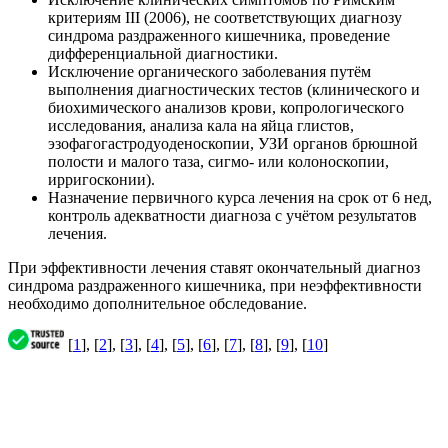
критериям III (2006), не соответствующих диагнозу
синдрома раздраженного кишечника, проведение
дифференциальной диагностики.
Исключение органического заболевания путём
выполнения диагностических тестов (клинического и
биохимического анализов крови, копрологического
исследования, анализа кала на яйца глистов,
эзофагогастродуоденоскопии, УЗИ органов брюшной
полости и малого таза, сигмо- или колоноскопии,
ирригосконии).
Назначение первичного курса лечения на срок от 6 нед,
контроль адекватности диагноза с учётом результатов
лечения.
При эффективности лечения ставят окончательный диагноз
синдрома раздраженного кишечника, при неэффективности
необходимо дополнительное обследование.
[
1
], [
2
], [
3
], [
4
], [
5
], [
6
], [
7
], [
8
], [
9
], [
10
]