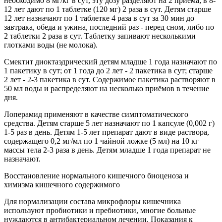
необходимо 8 мг/кг в сут, эту дозу разделяют на 2 приёма; в 8-
12 лет дают по 1 таблетке (120 мг) 2 раза в сут. Детям старше
12 лет назначают по 1 таблетке 4 раза в сут за 30 мин до
завтрака, обеда и ужина, последний раз - перед сном, либо по
2 таблетки 2 раза в сут. Таблетку запивают несколькими
глотками воды (не молока).
Смектит диоктаэдрический детям младше 1 года назначают по
1 пакетику в сут; от 1 года до 2 лет - 2 пакетика в сут; старше
2 лет - 2-3 пакетика в сут. Содержимое пакетика растворяют в
50 мл воды и распределяют на несколько приёмов в течение
дня.
Лоперамид применяют в качестве симптоматического
средства. Детям старше 5 лет назначают по 1 капсуле (0,002 г)
1-5 раз в день. Детям 1-5 лет препарат дают в виде раствора,
содержащего 0,2 мг/мл по 1 чайной ложке (5 мл) на 10 кг
массы тела 2-3 раза в день. Детям младше 1 года препарат не
назначают.
Восстановление нормального кишечного биоценоза и
химизма кишечного содержимого
Для нормализации состава микрофлоры кишечника
используют пробиотики и пребиотики, многие больные
нуждаются в антибактериальном лечении. Показания к