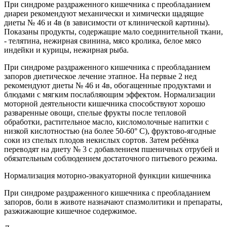
При синдроме раздраженного кишечника с преобладанием
диареи рекомендуют механически и химически щадящие
диеты № 46 и 4в (в зависимости от клинической картины).
Показаны продукты, содержащие мало соединительной ткани,
- телятина, нежирная свинина, мясо кролика, белое мясо
индейки и курицы, нежирная рыба.
При синдроме раздраженного кишечника с преобладанием
запоров диетическое лечение этапное. На первые 2 нед
рекомендуют диеты № 46 и 4в, обогащенные продуктами и
блюдами с мягким послабляющим эффектом. Нормализации
моторной деятельности кишечника способствуют хорошо
разваренные овощи, спелые фрукты после тепловой
обработки, растительное масло, кисломолочные напитки с
низкой кислотностью (на более 50-60° С), фруктово-ягодные
соки из спелых плодов некислых сортов. Затем ребёнка
переводят на диету № 3 с добавлением пшеничных отрубей и
обязательным соблюдением достаточного питьевого режима.
Нормализация моторно-эвакуаторной функции кишечника
При синдроме раздраженного кишечника с преобладанием
запоров, боли в животе назначают спазмолитики и препараты,
разжижающие кишечное содержимое.