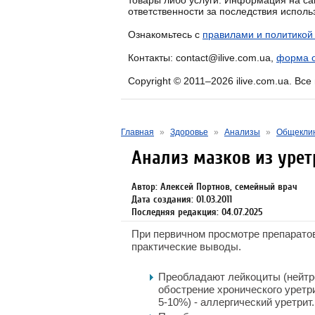
товары либо услуги. Информация на са
ответственности за последствия испол
Ознакомьтесь с
правилами и политикой
Контакты: contact@ilive.com.ua,
форма о
Copyright © 2011–2026 ilive.com.ua. Вс
Главная
»
Здоровье
»
Анализы
»
Общеклин
Анализ мазков из уре
Автор: Алексей Портнов, семейный врач
Дата создания: 01.03.2011
Последняя редакция: 04.07.2025
При первичном просмотре препарато
практические выводы.
Преобладают лейкоциты (нейтр
обострение хронического урет
5-10%) - аллергический уретрит.