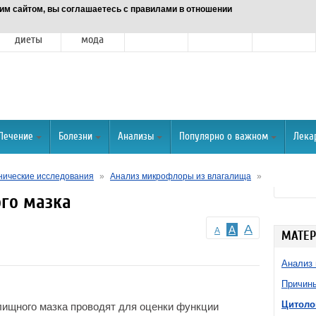
им сайтом, вы соглашаетесь с правилами в отношении
Питание и
Красота и
Отношения
Спорт
О портале
диеты
мода
Лечение
Болезни
Анализы
Популярно о важном
Лека
ические исследования
»
Анализ микрофлоры из влагалища
»
го мазка
A
A
A
МАТЕР
Анализ
Причин
Цитоло
лищного мазка проводят для оценки функции