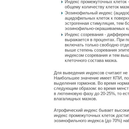
Индекс промежуточных клеток -
общему количеству клеток мазк
Эозинофильный индекс (ацидоф
ацидофильных клеток к поверх
эстрогенная стимуляция, тем б
эозинофильно-окрашиваемых к
Индекс созревания - дифферен
выражается в процентах. При п
включать только свободно отд
выше степень созревания эпите
индексом созревания и тем выш
клеточного состава мазка.
Для выведения индексов считают не 
Наибольшее значение имеет КПИ, пок
выделения гормонов. Во время норм
следующим образом: во время менстр
в лютеиновую фазу до 20-25%, то ес
влагалищных мазков.
Атрофический индекс бывает высоким 
индекс промежуточных клеток достигае
эозинофильного индекса (до 70%) на