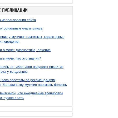
 ПУБЛИКАЦИИ
 использования сайта
нториальные очаги глиоза
ния у мужчин: симптомы, характерные
и поведения
и в моче: диагностика, лечение
и в моче: что это значит?
приём антибиотиков нарушает развитие
ета у младенцев
 рака простаты по рекомендациям
т большинству мужчин пережить болезнь
выяснили, что ежедневные тренировки
т лучше спать