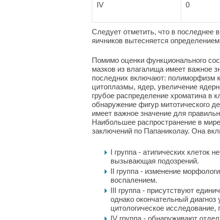
IV
0
Следует отметить, что в последнее 
яичников вытесняется определением 
Помимо оценки функционального сос
мазков из влагалища имеет важное з
последних включают: полиморфизм к
цитоплазмы, ядер, увеличение ядерн
грубое распределение хроматина в к
обнаружение фигур митотического д
имеет важное значение для правиль
Наибольшее распространение в мире
заключений по Папаниколау. Она вкл
I группа - атипических клеток н
вызывающая подозрений.
II группа - изменение морфоло
воспалением.
III группа - присутствуют един
однако окончательный диагноз 
цитологическое исследование, п
IV группа - обнаруживают отде