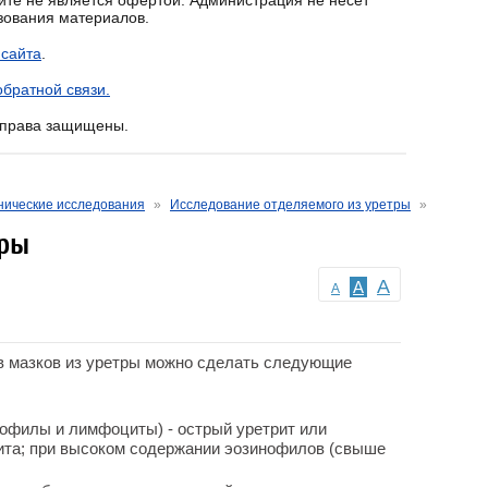
йте не является офертой. Администрация не несёт
ьзования материалов.
 сайта
.
братной связи.
е права защищены.
ические исследования
»
Исследование отделяемого из уретры
»
тры
A
A
A
в мазков из уретры можно сделать следующие
офилы и лимфоциты) - острый уретрит или
рита; при высоком содержании эозинофилов (свыше