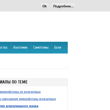
Ok
Подробнее...
рства
Анатомия
Симптомы
Боли
ИАЛЫ ПО ТЕМЕ
 микрофлоры из влагалища
ы нарушения микрофлоры влагалища
гия влагалищного мазка