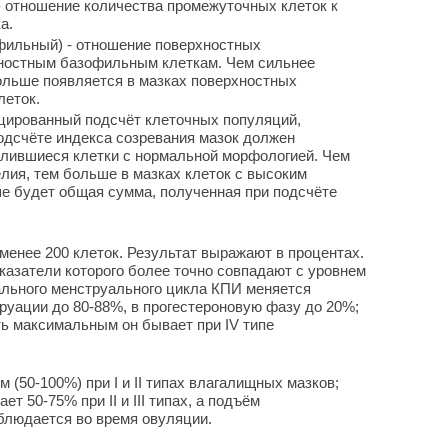
 отношение количества промежуточных клеток к
а.
ильный) - отношение поверхностных
ностным базофильным клеткам. Чем сильнее
ольше появляется в мазках поверхностных
леток.
цированный подсчёт клеточных популяций,
одсчёте индекса созревания мазок должен
елившиеся клетки с нормальной морфологией. Чем
лия, тем больше в мазках клеток с высоким
е будет общая сумма, полученная при подсчёте
менее 200 клеток. Результат выражают в процентах.
азатели которого более точно совпадают с уровнем
ального менструального цикла КПИ меняется
уации до 80-88%, в прогестероновую фазу до 20%;
ть максимальным он бывает при IV типе
(50-100%) при I и II типах влагалищных мазков;
т 50-75% при II и III типах, а подъём
блюдается во время овуляции.