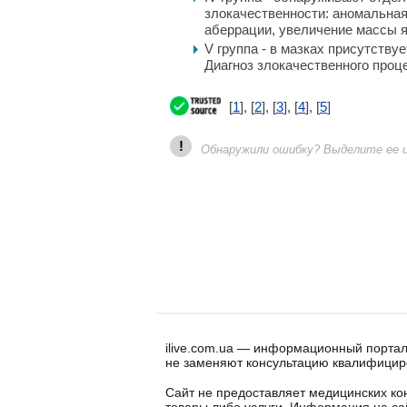
злокачественности: аномальна
аберрации, увеличение массы я
V группа - в мазках присутству
Диагноз злокачественного проц
[
1
], [
2
], [
3
], [
4
], [
5
]
!
Обнаружили ошибку? Выделите ее и 
ilive.com.ua — информационный портал
не заменяют консультацию квалифицир
Сайт не предоставляет медицинских кон