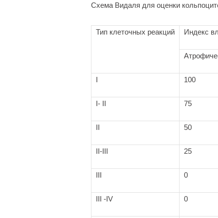
Схема Видаля для оценки кольпоци
Тип клеточных реакций
Индекс в
Атрофиче
I
100
I- II
75
II
50
II-III
25
III
0
III -IV
0