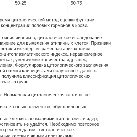
50-25
50-75
время цитологический метод оценки функции
концентрации половых гормонов в крови.
тояния яичников, цитологическое исследование
начение для выявления атипичных клеток. Признаки
леток и их ядер, выраженная анизохромия
о-цитоплазматического индекса, неравномерное,
летках, увеличение количества ядрышек,
еления. Формулировка цитологического заключения
ной оценки клиницистами полученных данных.
 получила классификация цитологических
ючает 5 групп.
ет. Нормальная цитологическая картина, не
гии клеточных элементов, обусловленных
ичные клетки с аномалиями цитоплазмы и ядер,
установить не удаётся. Необходимо повторное
о рекомендации - гистологическое.
льные клетки с явными признаками