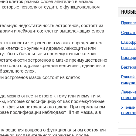
ения клеток разных слоев эпителия в мазках
, которые позволяют судить о функциональном
НОВЫЕ
Правила
тельную недостаточность эстрогенов, состоят из
ядрами и лейкоцитов; клетки вышележащих слоев
Супрате
достаточности эстрогенов в мазках определяются
Шизофре
е клетки с крупными ядрами; лейкоциты или
признак
огут быть базальные и промежуточные клетки.
Бактери
достаточности эстрогенов в мазке преимущественно
ого слоя с ядрами средней величины, единичные
Бактери
базального слоя.
ии эстрогенов мазок состоит из клеток
Ранний 
иммунит
Лечение
да можно отнести строго к тому или иному типу.
помогае
ны, которые классифицируют как промежуточные
 и от фазы менструального цикла. При нормальном
Учёные 
азе пролиферации наблюдают III тип мазка, а в
помогаю
ля решения вопроса о функциональном состоянии
лениях воспалительного характера, после