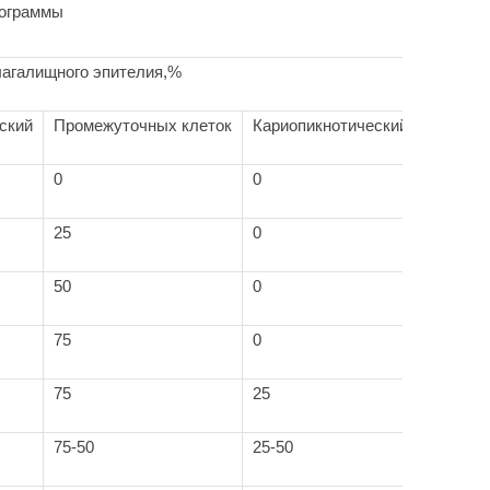
тограммы
лагалищного эпителия,%
ский
Промежуточных клеток
Кариопикнотический
0
0
25
0
50
0
75
0
75
25
75-50
25-50