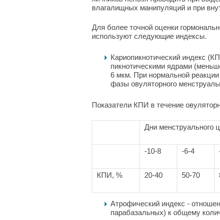
влагалищных манипуляций и при вну
Для более точной оценки гормональн
используют следующие индексы.
Кариопикнотический индекс (КП
пикнотическими ядрами (меньше
6 мкм. При нормальной реакции
фазы овуляторного менструальн
Показатели КПИ в течение овуляторн
Дни менструального 
-10-8
-6-4
КПИ, %
20-40
50-70
Атрофический индекс - отношен
парабазальных) к общему колич