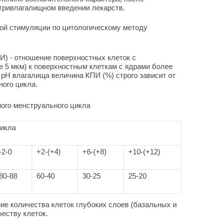
тривлагалищном введении лекарств.
ой стимуляции по цитологическому методу
И) - отношение поверхностных клеток с
 5 мкм) к поверхностным клеткам с ядрами более
 рН влагалища величина КПИ (%) строго зависит от
ого цикла.
ого менструального цикла
цикла
-2-0
+2-(+4)
+6-(+8)
+10-(+12)
80-88
60-40
30-25
25-20
ие количества клеток глубоких слоев (базальных и
еству клеток.