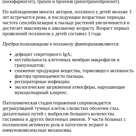
(назофарингит), трахеи и бронхов (ринотрахеобронхит).
По наблюдениям многих авторов, поллиноз у детей моложе 3
лет встречается реже, в последующие возрастные периоды
частота сенсибилизации к пыльце растений увеличивается и
достигает максимума к школьному возрасту. Возраст первых
проявлений поллиноза у детей составил 3 года.
Предрасполагающими к поллинозу факторами
являются:
дефицит секреторного IgA;
нестабильность клеточных мембран макрофагов и
гранулоцитов;
снижение продукции вещества, тормозящего активность
фактора проницаемости пыльцы,
респираторные инфекции;
экологические загрязнения атмосферы, нарушающие
мукоцилиарный клиренс.
Патохимическая стадия поражения сопровождается
дегрануляцией тучных клеток слизистых оболочек глаз,
дыхательных путей с выбросом большого количества
гистамина и других биогенных аминов. У части больных с
поллинозом активную роль в патогенезе играют и
иммунокомплексные механизмы.