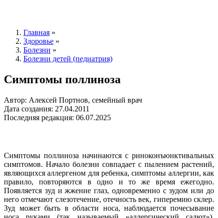
Главная
»
Здоровье
»
Болезни
»
Болезни детей (педиатрия)
Симптомы поллиноза
Автор: Алексей Портнов, семейный врач
Дата создания: 27.04.2011
Последняя редакция: 06.07.2025
Симптомы поллиноза начинаются с риноконъюнктивальных
симптомов. Начало болезни совпадает с пылением растений,
являющихся аллергеном для ребенка, симптомы аллергии, как
правило, повторяются в одно и то же время ежегодно.
Появляется зуд и жжение глаз, одновременно с зудом или до
него отмечают слезотечение, отечность век, гиперемию склер.
Зуд может быть в области носа, наблюдается почесывание
носа руками (так называемый «аллергический салют»).