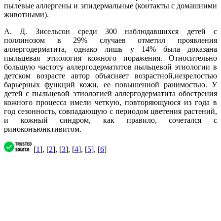
пылевые аллергены и эпидермальные (контакты с домашними
животными).
А. Д. Зисельсон среди 300 наблюдавшихся детей с
поллинозом в 29% случаев отметил проявления
аллергодерматита, однако лишь у 14% была доказана
пыльцевая этиология кожного поражения. Относительно
большую частоту аллергодерматитов пыльцевой этиологии в
детском возрасте автор объясняет возрастной,незрелостью
барьерных функций кожи, ее повышенной ранимостью. У
детей с пыльцевой этиологией аллергодерматита обострения
кожного процесса имели четкую, повторяющуюся из года в
год сезонность, совпадающую с периодом цветения растений,
и кожный синдром, как правило, сочетался с
риноконъюнктивитом.
[
1
], [
2
], [
3
], [
4
], [
5
], [
6
]