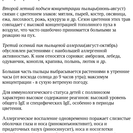
Второй летний подъем концентрации пыльцы
(июнь-август)
связан с цветением злаков: мятлик, пырей, костер, овсяница,
ежа, лисохвост, рожь, кукуруза и др. Сезон цветения этих трав
совпадает с высокой концентрацией тополиного пуха в
воздухе, что часто ошибочно принимается больными за
реакцию на пух.
Третий осенний пик пыльцевой аллергии
(август-октябрь)
обусловлен растениями с наибольшей аллергенной
активностью. К ним относятся сорняки: амброзия, лебеда,
одуванчик, конопля, крапива, полынь, лютик и др.
Большая часть пыльцы выбрасывается растениями в утренние
часы (от восхода солнца до 9 часов утра); максимум
концентрации - в сухую ветреную погоду.
Для иммунологического статуса детей с поллинозом
характерно высокое содержание реагинов: высокий уровень
общего IgE и специфических IgE, особенно в периоды
цветения.
Аллергическое воспаление одновременно поражает слизистые
оболочки глаза и носа (риноконъюнктивит), носа и
придаточных пазух (риносинусит), носа и носоглотки