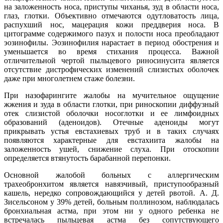
на заложенность носа, приступы чиханья, зуд в области носа,
глаз, глотки. Объективно отмечаются одутловатость лица,
распухший нос, мацерация кожи преддверия носа. В
цитограмме содержимого пазух и полости носа преобладают
эозинофилы. Эозинофилия нарастает в период обострения и
уменьшается во время стихания процесса. Важной
отличительной чертой пыльцевого риносинусита является
отсутствие дистрофических изменений слизистых оболочек
даже при многолетнем стаже болезни.
При назофарингите жалобы на мучительное ощущение
жжения и зуда в области глотки, при риноскопии диффузный
отек слизистой оболочки носоглотки и ее лимфоидных
образований (аденоидов). Отечные аденоиды могут
прикрывать устья евстахиевых труб и в таких случаях
появляются характерные для евстахиита жалобы на
заложенность ушей, снижение слуха. При отоскопии
определяется втянутость барабанной перепонки.
Основной жалобой больных с аллергическим
трахеобронхитом является навязчивый, приступообразный
кашель, нередко сопровождающийся у детей рвотой. А. Д.
Зисельсоном у 39% детей, больным поллинозом, наблюдалась
бронхиальная астма, при этом ни у одного ребенка не
встречалась пыльцевая астма без сопутствующего