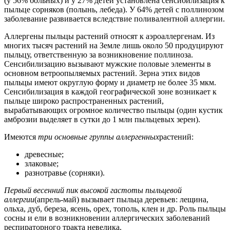
(у 56% больных) и у 27% детей установлена сенсибилизация к
пыльце сорняков (полынь, лебеда). У 64% детей с поллинозом
заболевание развивается вследствие поливалентной аллергии.
Аллергены пыльцы растений относят к аэроаллергенам. Из
многих тысяч растений на Земле лишь около 50 продуцируют
пыльцу, ответственную за возникновение поллиноза.
Сенсибилизацию вызывают мужские половые элементы в
основном ветроопыляемых растений. Зерна этих видов
пыльцы имеют округлую форму и диаметр не более 35 мкм.
Сенсибилизация в каждой географической зоне возникает к
пыльце широко распространенных растений,
вырабатывающих огромное количество пыльцы (один кустик
амброзии выделяет в сутки до 1 млн пыльцевых зерен).
Имеются
три основные группы аллергенных
растений:
древесные;
злаковые;
разнотравье (сорняки).
Первый весенний пик высокой гастоты пыльцевой
аллергии
(апрель-май) вызывает пыльца деревьев: лещина,
ольха, дуб, береза, ясень, орех, тополь, клен и др. Роль пыльцы
сосны и ели в возникновении аллергических заболеваний
респираторного тракта невелика.