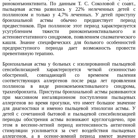
риноконъюнктивита. По данным Т. С. Соколовой с соавт.,
пыльцевая астма развилась у 22% нелеченных детей с
поллинозом и только у 4,7% леченных. У детей приступу
бронхиальной астмы обычно предшествует период
предвестников. При поллинозе этот период характеризуется
усугублением тяжести риноконъюнктивального и
астеновегетативного синдромов, появлением спазматического
кашля. Знание специфических для больного особенностей
предприступного периода дает возможность провести
превентивную терапию.
Бронхиальная астма у больных с изолированной пыльцевой
сенсибилизацией характеризуется четкой сезонностью
обострений, совпадающей со временем пыления
соответствующих аллергенов после ряда лет проявления
поллиноза в виде риноконъюнктивального синдрома,
трахеобронхита. Приступы бронхиальной астмы развиваются
при массивном ингаляционном поступлении пыльцевых
аллергенов во время прогулки, что имеет большое значение
для диагностики и именно пыльцевой этиологии астмы. У
детей с сочетанной бытовой и пыльцевой сенсибилизацией
периоды обострения астмы возникают круглогодично, при
этом в весенне-летний период интенсивность антигенной
стимуляции усиливается за счет воздействия пыльцевых
аллергенов, а в осенне-зимний период имеют значение