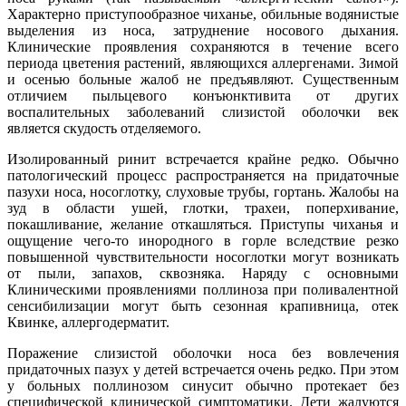
Характерно приступообразное чиханье, обильные водянистые
выделения из носа, затруднение носового дыхания.
Клинические проявления сохраняются в течение всего
периода цветения растений, являющихся аллергенами. Зимой
и осенью больные жалоб не предъявляют. Существенным
отличием пыльцевого конъюнктивита от других
воспалительных заболеваний слизистой оболочки век
является скудость отделяемого.
Изолированный ринит встречается крайне редко. Обычно
патологический процесс распространяется на придаточные
пазухи носа, носоглотку, слуховые трубы, гортань. Жалобы на
зуд в области ушей, глотки, трахеи, поперхивание,
покашливание, желание откашляться. Приступы чиханья и
ощущение чего-то инородного в горле вследствие резко
повышенной чувствительности носоглотки могут возникать
от пыли, запахов, сквозняка. Наряду с основными
Клиническими проявлениями поллиноза при поливалентной
сенсибилизации могут быть сезонная крапивница, отек
Квинке, аллергодерматит.
Поражение слизистой оболочки носа без вовлечения
придаточных пазух у детей встречается очень редко. При этом
у больных поллинозом синусит обычно протекает без
специфической клинической симптоматики. Дети жалуются