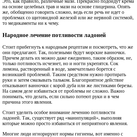
Это, как правило, различные мази. Прекрасно подойдут крема
на основе целебных трав и мази на основе глицерина. Опять
же, обобщенно говорить сложно, ведь если речь не идет о
проблемах со щитовидной железой или же нервной системой,
то медикаменты ни к чему.
Народное лечение потливости ладоней
Стоит прибегнуть к народным рецептам и посмотреть, что же
они предлагают. Так, полезными будут морские ванночки.
Причем делать их можно даже ежедневно, таким образом, не,
только потливость исчезнет, но и ногти укрепятся. Сок
лимона, растворенный в воде, замечательно борется с
возникшей проблемой. Таким средством нужно протирать
руки и затем смазывать тальком. Благоприятное действие
отказывают ванночки с корой дуба или же листиками березы.
На самом деле избавиться от проблемы не сложно. Важно
понимать, что делать, если сильно потеют руки и в чем
причина этого явления.
Стоит уделить особое внимание лечению потливости
ладоней. Так, существует ряд «манипуляций», выполняя
которые можно просто избавиться от неприятного явления.
Многие люди игнорируют нормы гигиены, вот именно с