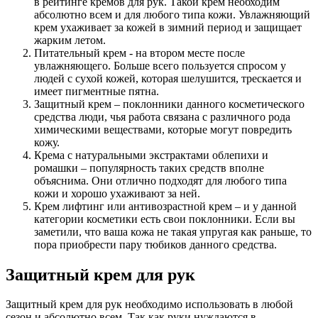
в рейтинге кремов для рук. Такой крем необходим
абсолютно всем и для любого типа кожи. Увлажняющий
крем ухаживает за кожей в зимний период и защищает
жарким летом.
Питательный крем - на втором месте после
увлажняющего. Больше всего пользуется спросом у
людей с сухой кожей, которая шелушится, трескается и
имеет пигментные пятна.
Защитный крем – поклонники данного косметического
средства люди, чья работа связана с различного рода
химическими веществами, которые могут повредить
кожу.
Крема с натуральными экстрактами облепихи и
ромашки – популярность таких средств вполне
объяснима. Они отлично подходят для любого типа
кожи и хорошо ухаживают за ней.
Крем лифтинг или антивозрастной крем – и у данной
категории косметики есть свои поклонники. Если вы
заметили, что ваша кожа не такая упругая как раньше, то
пора приобрести пару тюбиков данного средства.
Защитный крем для рук
Защитный крем для рук необходимо использовать в любой
сезон и абсолютно всем. Так как руки нуждаются в