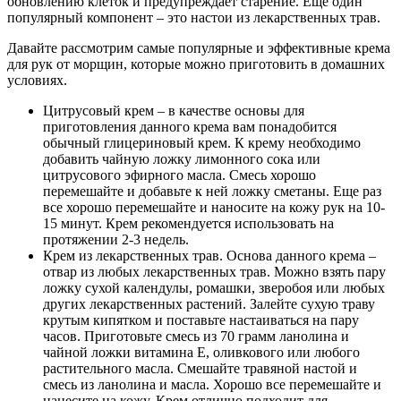
обновлению клеток и предупреждает старение. Еще один
популярный компонент – это настои из лекарственных трав.
Давайте рассмотрим самые популярные и эффективные крема
для рук от морщин, которые можно приготовить в домашних
условиях.
Цитрусовый крем – в качестве основы для
приготовления данного крема вам понадобится
обычный глицериновый крем. К крему необходимо
добавить чайную ложку лимонного сока или
цитрусового эфирного масла. Смесь хорошо
перемешайте и добавьте к ней ложку сметаны. Еще раз
все хорошо перемешайте и наносите на кожу рук на 10-
15 минут. Крем рекомендуется использовать на
протяжении 2-3 недель.
Крем из лекарственных трав. Основа данного крема –
отвар из любых лекарственных трав. Можно взять пару
ложку сухой календулы, ромашки, зверобоя или любых
других лекарственных растений. Залейте сухую траву
крутым кипятком и поставьте настаиваться на пару
часов. Приготовьте смесь из 70 грамм ланолина и
чайной ложки витамина Е, оливкового или любого
растительного масла. Смешайте травяной настой и
смесь из ланолина и масла. Хорошо все перемешайте и
нанесите на кожу. Крем отлично подходит для