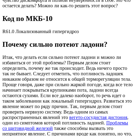
чувство дискомфорта и полной неуверенности в себе. Но что
остается делать? Можно ли как-то решить этот вопрос?
Код по МКБ-10
R61.0 Локализованный гипергидроз
Почему сильно потеют ладони?
Итак, что делать если сильно потеют ладони и можно ли
избавиться от этой проблемы? Первым делом стоит
определить, почему же так происходит. Ведь ничего просто
так не бывает. Следует отметить, что потливость ладошек
никаким образом не относится к общей терморегуляции тела.
Проще говоря, даже при сильно жаркой погоде, когда все тело
начинает покрываться крупинками пота, ладони всегда
остаются сухими. Если все далеко наоборот, то речь идет о
таком заболевании как локальный гипергидроз. Развиться это
явление может по ряду причин. Так, первым делом стоит
проверить нервную систему. Ведь одним из самых
распространенных явлений это
вегето-сосудистая дистония
,
один из симптомов которой потливость ладоней.
Проблемы
со щитовидной железой
также способны вызвать это
неприятное явление. С причинами вроде как понятно, но что,