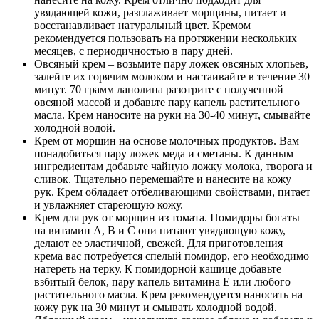
увядающей кожи, разглаживает морщины, питает и
восстанавливает натуральный цвет. Кремом
рекомендуется пользовать на протяжении нескольких
месяцев, с периодичностью в пару дней.
Овсяный крем – возьмите пару ложек овсяных хлопьев,
залейте их горячим молоком и настаивайте в течение 30
минут. 70 грамм ланолина разотрите с полученной
овсяной массой и добавьте пару капель растительного
масла. Крем наносите на руки на 30-40 минут, смывайте
холодной водой.
Крем от морщин на основе молочных продуктов. Вам
понадобиться пару ложек меда и сметаны. К данным
ингредиентам добавьте чайную ложку молока, творога и
сливок. Тщательно перемешайте и нанесите на кожу
рук. Крем обладает отбеливающими свойствами, питает
и увлажняет стареющую кожу.
Крем для рук от морщин из томата. Помидоры богаты
на витамин А, В и С они питают увядающую кожу,
делают ее эластичной, свежей. Для приготовления
крема вас потребуется спелый помидор, его необходимо
натереть на терку. К помидорной кашице добавьте
взбитый белок, пару капель витамина Е или любого
растительного масла. Крем рекомендуется наносить на
кожу рук на 30 минут и смывать холодной водой.