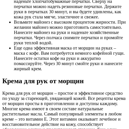
наденьте хлопчатобумажные перчатки. Сверху на
перчатки можно надеть резиновые перчатки. Держите
руки в перчатках 30 минут, и вы будете удивлены, как
кожа рук стала мягче, эластичнее и свежее.
Возьмите майонез с высоким процентом жирности. При
желании майонез можно приготовить самостоятельно.
Нанесите майонез на руки и наденьте хозяйственные
перчатки. Через полчаса снимите перчатки и промойте
руки теплой водой.
Еще одна эффективная маска от морщин на руках –
маска с кофе. Вам потребуется немного кофейной гущи.
Нанесите остатки кофе на руки и аккуратно
помассируйте. Через 30 минут смойте руки и нанесите
жирный крем.
Крема для рук от морщин
Крема для рук от морщин – простое и эффективное средство
по уходу за стареющей, увядающей кожей. Все рецепты крема
от морщин просты в приготовлении и доступны каждому.
Многие крема имеют в своем составе натуральные
растительные масла. Самый популярный элементы в любом
креме – это витамин Е. Этот витамин оказывает лечебное и
восстановительное действие на кожу, способствует