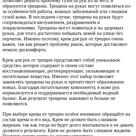
позволяет решить проблему сухости рук из-за чего, и
образуются трещины. Трещина на руках могут появляться из-
за особенностей работы, кожных заболеваний или слишком
сухой кожи. В последнем случае, трещины на руках будут
сопровождаться шелушением, раздражением и
покраснениями. Трещины могут появиться и на здоровых
руках, для этого достаточно побывать зимой на улице без
перчаток. Именно поэтому, крем для рук от трещин очень
важен, так как решает проблему ранок, которые доставляют
немало дискомфорта.
Крем для рук от трещин представляет собой уникальное
средство, которое содержит в своем составе
восстанавливающие, регенерирующие, увлажняющие и
питательные вещества. Именно этот набор позволяет
заживлять трещины на руках и препятствует образованию
новых. Благодаря питательному компоненту, в коже рук
нормализуется и поддерживается необходимый водный
баланс. Как результат трещины заживают и больше не
появляются.
При выборе крема от трещин особое внимание обращайте на
состав крема и его вид. Крем не должен быть слишком
жирным, так как тогда он будет долго впитываться и не давать
должного результата. Крем не должен быть слишком жидким.
Поэтому ищите крема на основе глицерина.