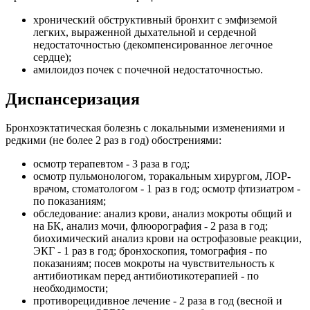
хронический обструктивный бронхит с эмфиземой
легких, выраженной дыхательной и сердечной
недостаточностью (декомпенсированное легочное
сердце);
амилоидоз почек с почечной недостаточностью.
Диспансеризация
Бронхоэктатическая болезнь с локальными изменениями и
редкими (не более 2 раз в год) обострениями:
осмотр терапевтом - 3 раза в год;
осмотр пульмонологом, торакальным хирургом, ЛОР-
врачом, стоматологом - 1 раз в год; осмотр фтизиатром -
по показаниям;
обследование: анализ крови, анализ мокроты общий и
на БК, анализ мочи, флюорография - 2 раза в год;
биохимический анализ крови на острофазовые реакции,
ЭКГ - 1 раз в год; бронхоскопия, томография - по
показаниям; посев мокроты на чувствительность к
антибиотикам перед антибиотикотерапией - по
необходимости;
противорецидивное лечение - 2 раза в год (весной и