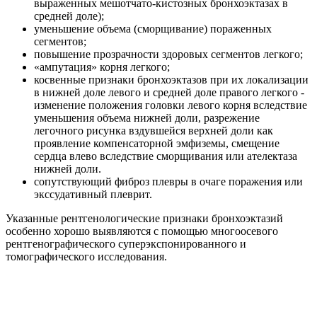
выраженных мешотчато-кистозных бронхоэктазах в
средней доле);
уменьшение объема (сморщивание) пораженных
сегментов;
повышение прозрачности здоровых сегментов легкого;
«ампутация» корня легкого;
косвенные признаки бронхоэктазов при их локализации
в нижней доле левого и средней доле правого легкого -
изменение положения головки левого корня вследствие
уменьшения объема нижней доли, разрежение
легочного рисунка вздувшейся верхней доли как
проявление компенсаторной эмфиземы, смещение
сердца влево вследствие сморщивания или ателектаза
нижней доли.
сопутствующий фиброз плевры в очаге поражения или
экссудативный плеврит.
Указанные рентгенологические признаки бронхоэктазий
особенно хорошо выявляются с помощью многоосевого
рентгенографического суперэкспонированного и
томографического исследования.