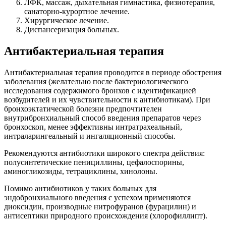
ЛФК, массаж, дыхательная гимнастика, физиотерапия,
санаторно-курортное лечение.
Хирургическое лечение.
Диспансеризация больных.
Антибактериальная терапия
Антибактериальная терапия проводится в периоде обострения
заболевания (желательно после бактериологического
исследования содержимого бронхов с идентификацией
возбудителей и их чувствительности к антибиотикам). При
бронхоэктатической болезни предпочтителен
внутрибронхиальный способ введения препаратов через
бронхоскоп, менее эффективны интратрахеальный,
интраларингеальный и ингаляционный способы.
Рекомендуются антибиотики широкого спектра действия:
полусинтетические пенициллины, цефалоспорины,
аминогликозиды, тетрациклины, хинолоны.
Помимо антибиотиков у таких больных для
эндобронхиального введения с успехом применяются
диоксидин, производные нитрофуранов (фурацилин) и
антисептики природного происхождения (хлорофиллипт).