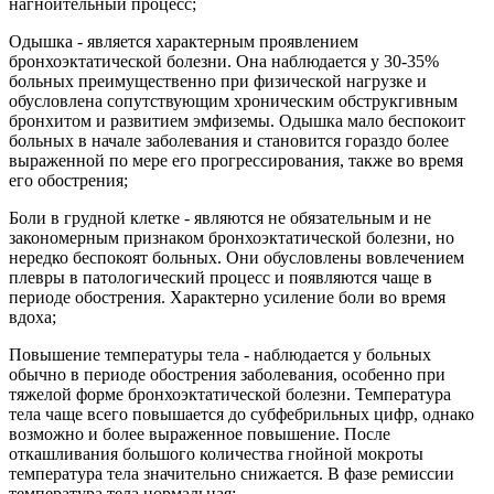
нагноительный процесс;
Одышка - является характерным проявлением
бронхоэктатической болезни. Она наблюдается у 30-35%
больных преимущественно при физической нагрузке и
обусловлена сопутствующим хроническим обструкгивным
бронхитом и развитием эмфиземы. Одышка мало беспокоит
больных в начале заболевания и становится гораздо более
выраженной по мере его прогрессирования, также во время
его обострения;
Боли в грудной клетке - являются не обязательным и не
закономерным признаком бронхоэктатической болезни, но
нередко беспокоят больных. Они обусловлены вовлечением
плевры в патологический процесс и появляются чаще в
периоде обострения. Характерно усиление боли во время
вдоха;
Повышение температуры тела - наблюдается у больных
обычно в периоде обострения заболевания, особенно при
тяжелой форме бронхоэктатической болезни. Температура
тела чаще всего повышается до субфебрильных цифр, однако
возможно и более выраженное повышение. После
откашливания большого количества гнойной мокроты
температура тела значительно снижается. В фазе ремиссии
температура тела нормальная;