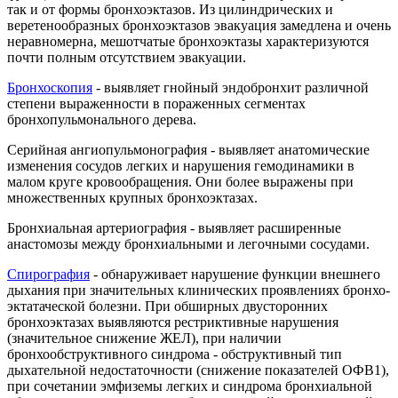
так и от формы бронхоэктазов. Из цилиндрических и
веретенообразных бронхоэктазов эвакуация замедлена и очень
неравномерна, мешотчатые бронхоэктазы характеризуются
почти полным отсутствием эвакуации.
Бронхоскопия
- выявляет гнойный эндобронхит различной
степени выраженности в пораженных сегментах
бронхопульмонального дерева.
Серийная ангиопульмонография - выявляет анатомические
изменения сосудов легких и нарушения гемодинамики в
малом круге кровообращения. Они более выражены при
множественных крупных бронхоэктазах.
Бронхиальная артериография - выявляет расширенные
анастомозы между бронхиальными и легочными сосудами.
Спирография
- обнаруживает нарушение функции внешнего
дыхания при значительных клинических проявлениях бронхо-
эктатаческой болезни. При обширных двусторонних
бронхоэктазах выявляются рестриктивные нарушения
(значительное снижение ЖЕЛ), при наличии
бронхообструктивного синдрома - обструктивный тип
дыхательной недостаточности (снижение показателей ОФВ1),
при сочетании эмфиземы легких и синдрома бронхиальной