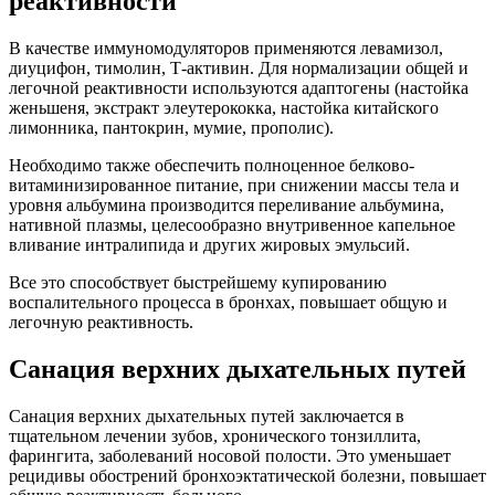
реактивности
В качестве иммуномодуляторов применяются левамизол,
диуцифон, тимолин, Т-активин. Для нормализации общей и
легочной реактивности используются адаптогены (настойка
женьшеня, экстракт элеутерококка, настойка китайского
лимонника, пантокрин, мумие, прополис).
Необходимо также обеспечить полноценное белково-
витаминизированное питание, при снижении массы тела и
уровня альбумина производится переливание альбумина,
нативной плазмы, целесообразно внутривенное капельное
вливание интралипида и других жировых эмульсий.
Все это способствует быстрейшему купированию
воспалительного процесса в бронхах, повышает общую и
легочную реактивность.
Санация верхних дыхательных путей
Санация верхних дыхательных путей заключается в
тщательном лечении зубов, хронического тонзиллита,
фарингита, заболеваний носовой полости. Это уменьшает
рецидивы обострений бронхоэктатической болезни, повышает