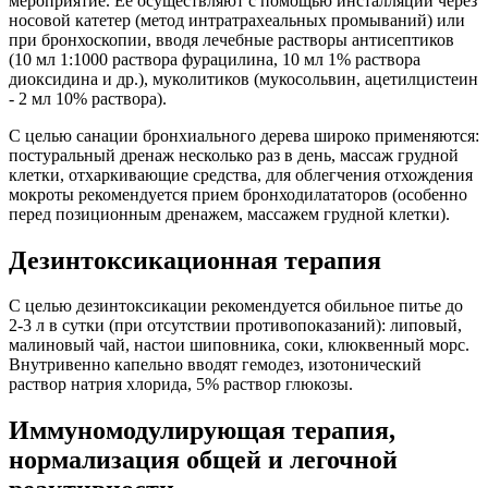
мероприятие. Ее осуществляют с помощью инсталляций через
носовой катетер (метод интратрахеальных промываний) или
при бронхоскопии, вводя лечебные растворы антисептиков
(10 мл 1:1000 раствора фурацилина, 10 мл 1% раствора
диоксидина и др.), муколитиков (мукосольвин, ацетилцистеин
- 2 мл 10% раствора).
С целью санации бронхиального дерева широко применяются:
постуральный дренаж несколько раз в день, массаж грудной
клетки, отхаркивающие средства, для облегчения отхождения
мокроты рекомендуется прием бронходилататоров (особенно
перед позиционным дренажем, массажем грудной клетки).
Дезинтоксикационная терапия
С целью дезинтоксикации рекомендуется обильное питье до
2-3 л в сутки (при отсутствии противопоказаний): липовый,
малиновый чай, настои шиповника, соки, клюквенный морс.
Внутривенно капельно вводят гемодез, изотонический
раствор натрия хлорида, 5% раствор глюкозы.
Иммуномодулирующая терапия,
нормализация общей и легочной