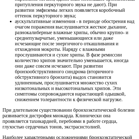
притупления перкуторного звука не дают). При
развитии эмфиземы легких появляется коробочный
оттенок перкуторного звука;
аускулътативные изменения - в периоде обострения над
очагом поражения выслушивается жесткое дыхание,
разнокалиберные влажные хрипы, обычно крупно- и
среднепузырчатые, уменьшающиеся или даже
исчезающие после энергичного откашливания и
отхождения мокроты. Наряду с влажными
прослушиваются и сухие хрипы. В фазе ремиссии
количество хрипов значительно уменьшается, иногда
они даже совсем исчезают. При развитии
бронхообструктивного синдрома (вторичного
обструктивного бронхита) выдох становится
удлиненным, прослушивается множество сухих
низкотональных и высокотональных хрипов. Эти
симптомы сопровождаются нарастающей одышкой,
снижением толерантности к физической нагрузке.
При длительном существовании бронхоэктатической болезни
развивается дистрофия миокарда. Клинически она
проявляется тахикардией, перебоями в работе сердца,
глухостью сердечных тонов, экстрасистолией.
Наиболее характерными осложнениями бронхоэктатической