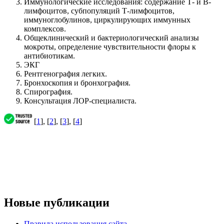
Иммунологические исследования: содержание Т- и В-
лимфоцитов, субпопуляций Т-лимфоцитов,
иммуноглобулинов, циркулирующих иммунных
комплексов.
Общеклинический и бактериологический анализы
мокроты, определение чувствительности флоры к
антибиотикам.
ЭКГ
Рентгенография легких.
Бронхоскопия и бронхография.
Спирография.
Консультация ЛОР-специалиста.
[
1
], [
2
], [
3
], [
4
]
Новые публикации
Правила использования сайта