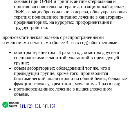
осенью) при ОРВИ и гриппе: антибактериальная и
противовоспалительная терапия, позиционный дренаж,
ЛФК, санация бронхиального дерева, общеукрепляющая
терапия; полноценное питание; лечение в санаториях-
профилакториях, на курортах; профориентация и
трудоустройство.
Бронхоэктатическая болезнь с распространенными
изменениями и частыми (более 3 раз в год) обострениями:
осмотры терапевтом - 4 раза в год; осмотры другими
специалистами с частотой, указанной в предыдущей
группе;
объем лабораторных обследований тот же, что в
предыдущей группе, кроме того, производится
биохимический анализ крови на общий белок, белковые
фракции, глюкозу, креатинин, мочевину - 1 раз в год;
противорецидивное лечение в вышеизложенном
объеме.
[
1
], [
2
], [
3
], [
4
], [
5
]