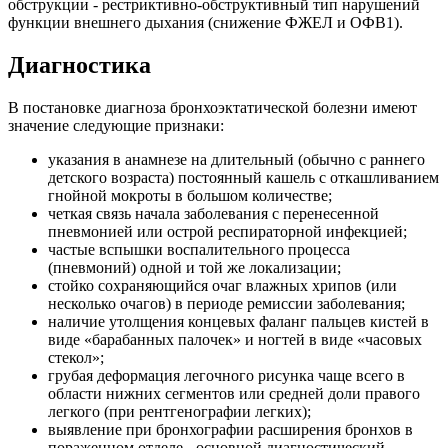
обструкции - рестриктивно-обструктивный тип нарушений
функции внешнего дыхания (снижение ФЖЕЛ и ОФВ1).
Диагностика
В постановке диагноза бронхоэктатической болезни имеют
значение следующие признаки:
указания в анамнезе на длительный (обычно с раннего
детского возраста) постоянный кашель с откашливанием
гнойной мокроты в большом количестве;
четкая связь начала заболевания с перенесенной
пневмонией или острой респираторной инфекцией;
частые вспышки воспалительного процесса
(пневмоний) одной и той же локализации;
стойко сохраняющийся очаг влажных хрипов (или
несколько очагов) в периоде ремиссии заболевания;
наличие утолщения концевых фаланг пальцев кистей в
виде «барабанных палочек» и ногтей в виде «часовых
стекол»;
грубая деформация легочного рисунка чаще всего в
области нижних сегментов или средней доли правого
легкого (при рентгенографии легких);
выявление при бронхографии расширения бронхов в
пораженном отделе - основной диагностический