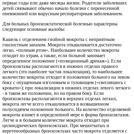
первые годы или даже месяцы жизни. Родители заболевших
детей связывают обычно начало болезни с перенесенной
пневмонией или вирусным респираторным заболеванием.
Для больных бронхоэктатической болезнью характерны
следующие основные жалобы:
Кашель с отделением гнойной мокроты с неприятным
гнилостным запахом. Мокрота откашливается достаточно
легко, «полным ртом». Наибольшее количество мокроты
отходит по утрам, а также, если больной занимает
определенное положение («позиционный дренаж»). Если
бронхоэктазы располагаются в нижних отделах правого
легкого (это наиболее частая локализация), то наибольшее
количество мокроты отходит в положении больного на левом
боку с опущенным изголовьем и туловищем («свесившись с
кровати»); при локализации в нижних отделах левого легкого
- в таком же положении, но на правом боку. Если
бронхоэктазы располагаются в верхних отделах легких,
мокрота легче всего откашливается в возвышенном
полусидячем положении больного. На количество отделяемой
мокроты влияет в определенной мере и форма бронхоэктазов.
Легче и в большем количестве мокрота отходит при
цилиндрических бронхоэктазах. При мешотчатых и
веретенообразных бронхоэктазах часто мокрота отделяется с