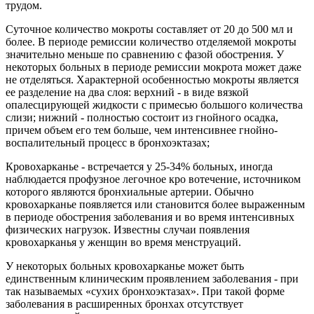
трудом.
Суточное количество мокроты составляет от 20 до 500 мл и
более. В периоде ремиссии количество отделяемой мокроты
значительно меньше по сравнению с фазой обострения. У
некоторых больных в периоде ремиссии мокрота может даже
не отделяться. Характерной особенностью мокроты является
ее разделение на два слоя: верхний - в виде вязкой
опалесцирующей жидкости с примесью большого количества
слизи; нижний - полностью состоит из гнойного осадка,
причем объем его тем больше, чем интенсивнее гнойно-
воспалительный процесс в бронхоэктазах;
Кровохарканье - встречается у 25-34% больных, иногда
наблюдается профузное легочное кро вотечение, источником
которого являются бронхиальные артерии. Обычно
кровохарканье появляется или становится более выраженным
в периоде обострения заболевания и во время интенсивных
физических нагрузок. Известны случаи появления
кровохарканья у женщин во время менструаций.
У некоторых больных кровохарканье может быть
единственным клиническим проявлением заболевания - при
так называемых «сухих бронхоэктазах». При такой форме
заболевания в расширенных бронхах отсутствует