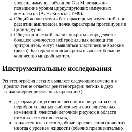
уровень иммуноглобулинов G и М, возможно
повышение уровня циркулирующих иммунных
комплексов (А. Н. Кокосов, 1999).
Общий анализ мочи - без характерных изменений, при
развитии амилоидоза почек характерны протеинурия и
цилиндрурия.
Общеклинический анализ мокроты - определяется
большое количество нейтрофильных лейкоцитов,
эритроцитов, могут выявляться эластические волокна
(редко). Бактериоскопия мокроты выявляет большое
количество микробных тел.
Инструментальные исследования
Рентгенография легких выявляет следующие изменения
(предпочтение отдается рентгенографии легких в двух
взаимноперпендикулярных проекциях):
деформация и усиление легочного рисунка за счет
перибронхиальных фиброзных и воспалительных
изменений; ячеистый легочной рисунок в области
нижних сегментов легких;
тонкостенные кистоподобные просветления (полости)
иногда с уровнем жидкости (обычно при значительно