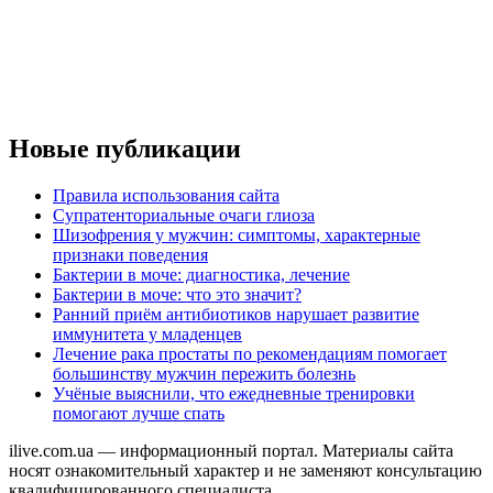
Новые публикации
Правила использования сайта
Супратенториальные очаги глиоза
Шизофрения у мужчин: симптомы, характерные
признаки поведения
Бактерии в моче: диагностика, лечение
Бактерии в моче: что это значит?
Ранний приём антибиотиков нарушает развитие
иммунитета у младенцев
Лечение рака простаты по рекомендациям помогает
большинству мужчин пережить болезнь
Учёные выяснили, что ежедневные тренировки
помогают лучше спать
ilive.com.ua — информационный портал. Материалы сайта
носят ознакомительный характер и не заменяют консультацию
квалифицированного специалиста.