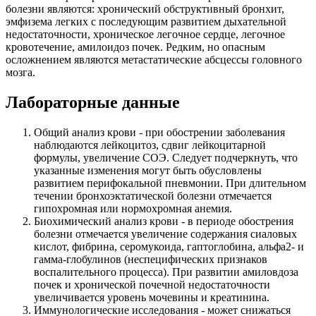
болезни являются: хронический обструктивный бронхит,
эмфизема легких с последующим развитием дыхательной
недостаточности, хроническое легочное сердце, легочное
кровотечение, амилоидоз почек. Редким, но опасным
осложнением являются метастатические абсцессы головного
мозга.
Лабораторные данные
Общий анализ крови - при обострении заболевания
наблюдаются лейкоцитоз, сдвиг лейкоцитарной
формулы, увеличение СОЭ. Следует подчеркнуть, что
указанные изменения могут быть обусловлены
развитием перифокальной пневмонии. При длительном
течении бронхоэктатической болезни отмечается
гипохромная или нормохромная анемия.
Биохимический анализ крови - в периоде обострения
болезни отмечается увеличение содержания сиаловых
кислот, фибрина, серомукоида, гаптоглобина, альфа2- и
гамма-глобулинов (неспецифических признаков
воспалительного процесса). При развитии амиловдоза
почек и хронической почечной недостаточности
увеличивается уровень мочевины и креатинина.
Иммунологические исследования - может снижаться