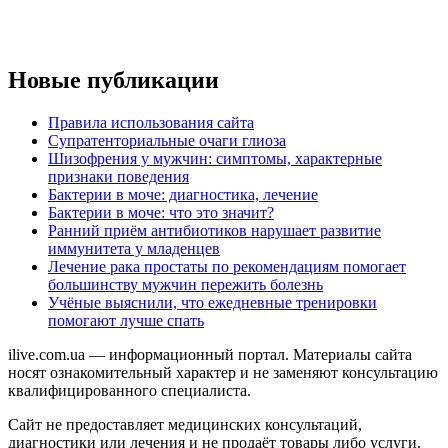
Новые публикации
Правила использования сайта
Супратенториальные очаги глиоза
Шизофрения у мужчин: симптомы, характерные
признаки поведения
Бактерии в моче: диагностика, лечение
Бактерии в моче: что это значит?
Ранний приём антибиотиков нарушает развитие
иммунитета у младенцев
Лечение рака простаты по рекомендациям помогает
большинству мужчин пережить болезнь
Учёные выяснили, что ежедневные тренировки
помогают лучше спать
ilive.com.ua — информационный портал. Материалы сайта
носят ознакомительный характер и не заменяют консультацию
квалифицированного специалиста.
Сайт не предоставляет медицинских консультаций,
диагностики или лечения и не продаёт товары либо услуги.