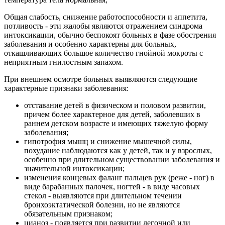
Общая слабость, снижение работоспособности и аппетита,
потливость - эти жалобы являются отражением синдрома
интоксикации, обычно беспокоят больных в фазе обострения
заболевания и особенно характерны для больных,
откашливающих большое количество гнойной мокроты с
неприятным гнилостным запахом.
При внешнем осмотре больных выявляются следующие
характерные признаки заболевания:
отставание детей в физическом и половом развитии,
причем более характерное для детей, заболевших в
раннем детском возрасте и имеющих тяжелую форму
заболевания;
гипотрофия мышц и снижение мышечной силы,
похудание наблюдаются как у детей, так и у взрослых,
особенно при длительном существовании заболевания и
значительной интоксикации;
изменения концевых фаланг пальцев рук (реже - ног) в
виде барабанных палочек, ногтей - в виде часовых
стекол - выявляются при длительном течении
бронхоэктатической болезни, но не являются
обязательным признаком;
цианоз - появляется при развитии легочной или