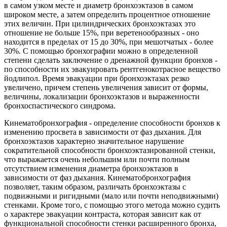
в самом узком месте и диаметр бронхоэктазов в самом
широком месте, а затем определить процентное отношение
этих величин. При цилиндрических бронхоэктазах это
отношение не больше 15%, при веретенообразных - оно
находится в пределах от 15 до 30%, при мешотчатых - более
30%. С помощью бронхографии можно в определенной
степени сделать заключение о дренажной функции бронхов -
по способности их эвакуировать рентгенокотрасное вещество
йодлипол. Время эвакуации при бронхоэктазах резко
увеличено, причем степень увеличения зависит от формы,
величины, локализации бронхоэктазов и выраженности
бронхоспастического синдрома.
Кинематобронхография - определение способности бронхов к
изменению просвета в зависимости от фаз дыхания. Для
бронхоэктазов характерно значительное нарушение
сократительной способности бронхоэктазированной стенки,
что выражается очень небольшим или почти полным
отсутствием изменения диаметра бронхоэктазов в
зависимости от фаз дыхания. Кинематобронхография
позволяет, таким образом, различать бронхоэктазы с
подвижными и ригидными (мало или почти неподвижными)
стенками. Кроме того, с помощью этого метода можно судить
о характере эвакуации контраста, которая зависит как от
функциональной способности стенки расширенного бронха,