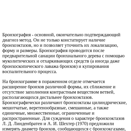
Бронхография - основной, окончательно подтверждающий
диагноз метод. Он не только констатирует наличие
бронхоэктазов, но и позволяет уточнить их локализацию,
форму и размеры. Бронхография проводится после
предварительной санации бронхиального дерева с помощью
муколитических и отхаркивающих средств (а иногда даже
бронхоскопического лаважа бронхов) и купирования
воспалительного процесса.
На бронхограмме в пораженном отделе отмечается
расширение бронхов различной формы, их сближение и
отсутствие заполнения контрастным веществом ветвей,
располагающихся дистальнее бронхоэктазов.
Бронхографически различают бронхоэктазы цилиндрические,
мешотчатые, веретенообразные, смешанные, а также
единичные, множественные, ограниченные и
распространенные. Для суждения о характере бронхоэктазов
Л. Д. Линденбратен и А. И. Шехтер (1970) предложили
измерять диаметр бронхов, сообщающихся с бронхоэкгазами,