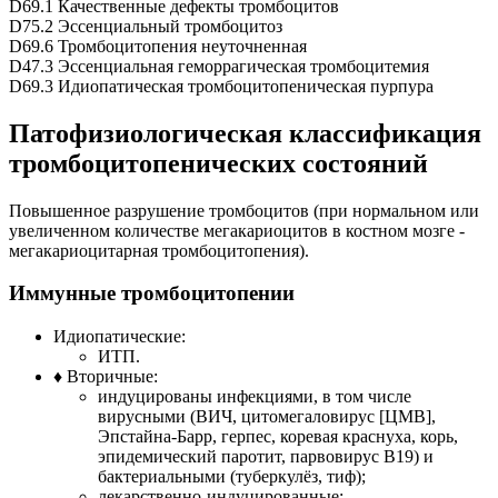
D69.1 Качественные дефекты тромбоцитов
D75.2 Эссенциальный тромбоцитоз
D69.6 Тромбоцитопения неуточненная
D47.3 Эссенциальная геморрагическая тромбоцитемия
D69.3 Идиопатическая тромбоцитопеническая пурпура
Патофизиологическая классификация
тромбоцитопенических состояний
Повышенное разрушение тромбоцитов (при нормальном или
увеличенном количестве мегакариоцитов в костном мозге -
мегакариоцитарная тромбоцитопения).
Иммунные тромбоцитопении
Идиопатические:
ИТП.
♦ Вторичные:
индуцированы инфекциями, в том числе
вирусными (ВИЧ, цитомегаловирус [ЦМВ],
Эпстайна-Барр, герпес, коревая краснуха, корь,
эпидемический паротит, парвовирус В19) и
бактериальными (туберкулёз, тиф);
лекарственно-индуцированные;