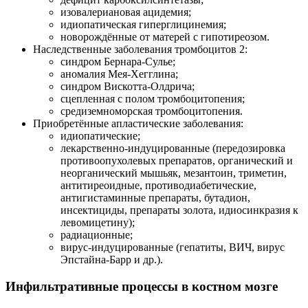
изовалериановая ацидемия;
идиопатическая гиперглицинемия;
новорождённые от матерей с гипотиреозом.
Наследственные заболевания тромбоцитов 2:
синдром Бернара-Сулье;
аномалия Мея-Хегглина;
синдром Вискотта-Олдрича;
сцепленная с полом тромбоцитопения;
средиземноморская тромбоцитопения.
Приобретённые апластические заболевания:
идиопатические;
лекарственно-индуцированные (передозировка
противоопухолевых препаратов, органический и
неорганический мышьяк, мезантоин, триметин,
антитиреоидные, противодиабетические,
антигистаминные препараты, бутадион,
инсектициды, препараты золота, идиосинкразия к
левомицетину);
радиационные;
вирус-индуцированные (гепатиты, ВИЧ, вирус
Эпстайна-Барр и др.).
Инфильтративные процессы в костном мозге