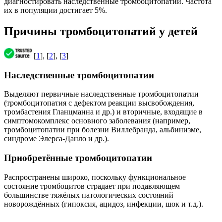
диагностировать наследственные тромбоцитопатии. Частота
их в популяции достигает 5%.
Причины тромбоцитопатий у детей
[
1
], [
2
], [
3
]
Наследственные тромбоцитопатии
Выделяют первичные наследственные тромбоцитопатии
(тромбоцитопатия с дефектом реакции высвобождения,
тромбастения Гланцманна и др.) и вторичные, входящие в
симптомокомплекс основного заболевания (например,
тромбоцитопатии при болезни Виллебранда, альбинизме,
синдроме Элерса-Данло и др.).
Приобретённые тромбоцитопатии
Распространены широко, поскольку функциональное
состояние тромбоцитов страдает при подавляющем
большинстве тяжёлых патологических состояний
новорождённых (гипоксия, ацидоз, инфекции, шок и т.д.).