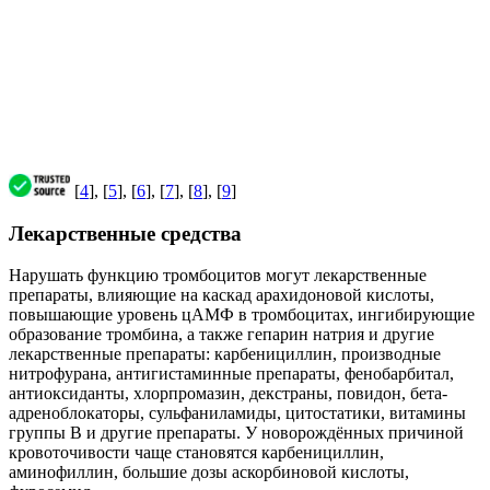
[
4
], [
5
], [
6
], [
7
], [
8
], [
9
]
Лекарственные средства
Нарушать функцию тромбоцитов могут лекарственные
препараты, влияющие на каскад арахидоновой кислоты,
повышающие уровень цАМФ в тромбоцитах, ингибирующие
образование тромбина, а также гепарин натрия и другие
лекарственные препараты: карбенициллин, производные
нитрофурана, антигистаминные препараты, фенобарбитал,
антиоксиданты, хлорпромазин, декстраны, повидон, бета-
адреноблокаторы, сульфаниламиды, цитостатики, витамины
группы В и другие препараты. У новорождённых причиной
кровоточивости чаще становятся карбенициллин,
аминофиллин, большие дозы аскорбиновой кислоты,