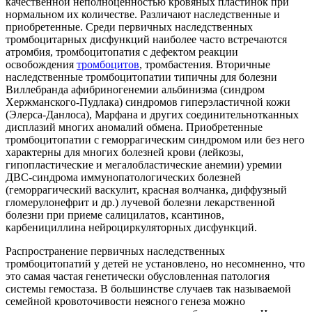
качественной неполноценностью кровяных пластинок при
нормальном их количестве. Различают наследственные и
приобретенные. Среди первичных наследственных
тромбоцитарных дисфункций наиболее часто встречаются
атромбия, тромбоцитопатия с дефектом реакции
освобождения
тромбоцитов
, тромбастения. Вторичные
наследственные тромбоцитопатии типичны для болезни
Виллебранда афибриногенемии альбинизма (синдром
Хержманского-Пудлака) синдромов гиперэластичной кожи
(Элерса-Данлоса), Марфана и других соединительнотканных
дисплазий многих аномалий обмена. Приобретенные
тромбоцитопатии с геморрагическим синдромом или без него
характерны для многих болезней крови (лейкозы,
гипопластические и мегалобластические анемии) уремии
ДВС-синдрома иммунопатологических болезней
(геморрагический васкулит, красная волчанка, диффузный
гломерулонефрит и др.) лучевой болезни лекарственной
болезни при приеме салицилатов, ксантинов,
карбенициллина нейроциркуляторных дисфункций.
Распространение первичных наследственных
тромбоцитопатий у детей не установлено, но несомненно, что
это самая частая генетически обусловленная патология
системы гемостаза. В большинстве случаев так называемой
семейной кровоточивости неясного генеза можно