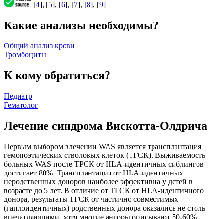
[
4
], [
5
], [
6
], [
7
], [
8
], [
9
]
Какие анализы необходимы?
Общий анализ крови
Тромбоциты
К кому обратиться?
Педиатр
Гематолог
Лечение синдрома Вискотта-Олдрича
Первым выбором влечении WAS является трансплантация
гемопоэтических стволовых клеток (ТГСК). Выживаемость
больных WAS после ТРСК от НLА-идентичных сиблингов
достигает 80%. Трансплантация от HLA-идентичных
неродственных доноров наиболее эффективна у детей в
возрасте до 5 лет. В отличие от ТГСК от HLA-идентичного
донора, результаты ТГСК от частично совместимых
(гаплоидентичных) родственных донора оказались не столь
впечатляющими, хотя многие ангоры описывают 50-60%