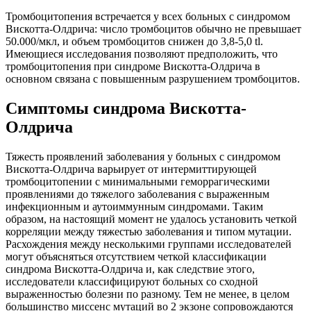
Тромбоцитопения встречается у всех больных с синдромом
Вискотта-Олдрича: число тромбоцитов обычно не превышает
50.000/мкл, и объем тромбоцитов снижен до 3,8-5,0 tl.
Имеющиеся исследования позволяют предположить, что
тромбоцитопения при синдроме Вискотта-Олдрича в
основном связана с повышенным разрушением тромбоцитов.
Симптомы синдрома Вискотта-
Олдрича
Тяжесть проявлений заболевания у больных с синдромом
Вискотта-Олдрича варьирует от интермиттирующей
тромбоцитопении с минимальными геморрагическими
проявлениями до тяжелого заболевания с выраженным
инфекционным и аутоиммунным синдромами. Таким
образом, на настоящий момент не удалось установить четкой
корреляции между тяжестью заболевания и типом мутации.
Расхождения между несколькими группами исследователей
могут объясняться отсутствием четкой классификации
синдрома Вискотта-Олдрича и, как следствие этого,
исследователи классифицируют больных со сходной
выраженностью болезни по разному. Teм не менее, в целом
большинство миссенс мутаций во 2 экзоне сопровождаются