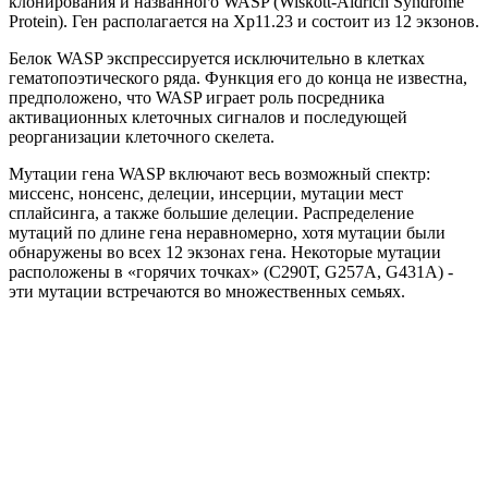
клонирования и названного WASP (Wiskott-Aldrich Syndrome
Protein). Ген располагается на Хр11.23 и состоит из 12 экзонов.
Белок WASP экспреccируется исключительно в клетках
гематопоэтического ряда. Функция его до конца не известна,
предположено, что WASP играет роль посредника
активационных клеточных сигналов и последующей
реорганизации клеточного скелета.
Мутации гена WASP включают весь возможный спектр:
миссенс, нонсенс, делеции, инсерции, мутации мест
сплайсинга, а также большие делеции. Распределение
мутаций по длине гена неравномерно, хотя мутации были
обнаружены во всех 12 экзонах гена. Некоторые мутации
расположены в «горячих точках» (С290Т, G257A, G431A) -
эти мутации встречаются во множественных семьях.