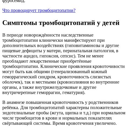
фуросемид.
Что провоцирует тромбоцитопатии?
Симптомы тромбоцитопатий у детей
В периоде новорождённости наследственные
тромбоцитопатии клинически манифестируют при
дополнительных воздействиях (гиповитаминозы и другие
пищевые дефициты у матери, перинатальная патология, в
частности ацидоз, гипоксия, сепсис). Тем не менее
преобладают лекарственные приобретённые
тромбоцитопатии. Клинические проявления кровоточивости
могут быть как общими (генерализованный кожный
геморрагический синдром, кровоточивость слизистых
оболочек), так и местными (кровоизлияния во внутренние
органы, а также внутрижелудочковые и другие
внутричерепные геморрагии, гематурия).
В анамнезе повышенная кровоточивость у родственников
ребёнка. Для тромбоцитопатий характерны положительные
эндотелиальные пробы (жгута, щипка и т.д.) при нормальном
числе тромбоцитов в крови и нормальных показателях
свёртывающей системы. Время кровотечения увеличено.