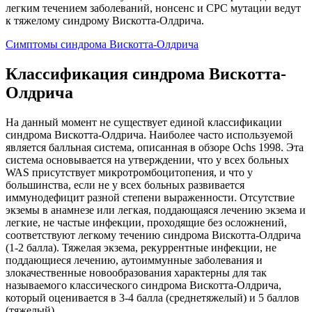
легким течением заболеваний, нонсенс и СРС мутации ведут
к тяжелому синдрому Вискотта-Олдрича.
Симптомы синдрома Вискотта-Олдрича
Классификация синдрома Вискотта-
Олдрича
На данный момент не существует единой классификации
синдрома Вискотта-Олдрича. Наиболее часто используемой
является балльная система, описанная в обзоре Ochs 1998. Эта
система основывается на утверждении, что у всех больных
WAS присутствует микротромбоцитопения, и что у
большинства, если не у всех больных развивается
иммунодефицит разной степени выраженности. Отсутствие
экземы в анамнезе или легкая, поддающаяся лечению экзема и
легкие, не частые инфекции, проходящие без осложнений,
соответствуют легкому течению синдрома Вискотта-Олдрича
(1-2 балла). Тяжелая экзема, рекуррентные инфекции, не
поддающиеся лечению, аутоиммунные заболевания и
злокачественные новообразования характерны для так
называемого классического синдрома Вискотта-Олдрича,
который оценивается в 3-4 балла (среднетяжелый) и 5 баллов
(тяжелый).