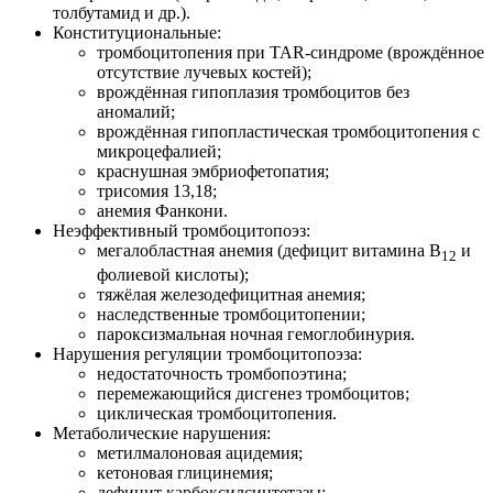
толбутамид и др.).
Конституциональные:
тромбоцитопения при TAR-синдроме (врождённое
отсутствие лучевых костей);
врождённая гипоплазия тромбоцитов без
аномалий;
врождённая гипопластическая тромбоцитопения с
микроцефалией;
краснушная эмбриофетопатия;
трисомия 13,18;
анемия Фанкони.
Неэффективный тромбоцитопоэз:
мегалобластная анемия (дефицит витамина В
и
12
фолиевой кислоты);
тяжёлая железодефицитная анемия;
наследственные тромбоцитопении;
пароксизмальная ночная гемоглобинурия.
Нарушения регуляции тромбоцитопоэза:
недостаточность тромбопоэтина;
перемежающийся дисгенез тромбоцитов;
циклическая тромбоцитопения.
Метаболические нарушения:
метилмалоновая ацидемия;
кетоновая глицинемия;
дефицит карбоксилсинтетазы;