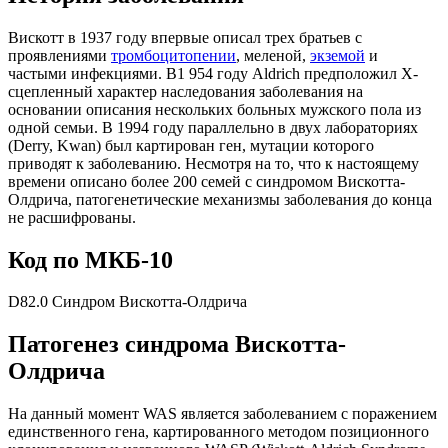
Вискотт в 1937 году впервые описал трех братьев с
проявлениями
тромбоцитопении
, меленой,
экземой
и
частыми инфекциями. В1 954 году Aldrich предположил Х-
сцепленный характер наследования заболевания на
основании описания нескольких больных мужского пола из
одной семьи. В 1994 году параллельно в двух лабораториях
(Derry, Kwan) был картирован ген, мутации которого
приводят к заболеванию. Несмотря на то, что к настоящему
времени описано более 200 семей с синдромом Вискотта-
Олдрича, патогенетические механизмы заболевания до конца
не расшифрованы.
Код по МКБ-10
D82.0 Синдром Вискотта-Олдрича
Патогенез синдрома Вискотта-
Олдрича
На данный момент WAS является заболеванием с поражением
единственного гена, картированного методом позиционного