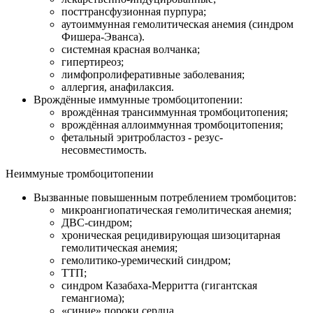
посттрансфузионная пурпура;
аутоиммунная гемолитическая анемия (синдром
Фишера-Эванса).
системная красная волчанка;
гипертиреоз;
лимфопролиферативные заболевания;
аллергия, анафилаксия.
Врождённые иммунные тромбоцитопении:
врождённая трансиммунная тромбоцитопения;
врождённая аллоиммунная тромбоцитопения;
фетальный эритробластоз - резус-
несовместимость.
Неиммуные тромбоцитопении
Вызванные повышенным потреблением тромбоцитов:
микроангиопатическая гемолитическая анемия;
ДВС-синдром;
хроническая рецидивирующая шизоцитарная
гемолитическая анемия;
гемолитико-уремический синдром;
ТТП;
синдром Казабаха-Мерритта (гигантская
гемангиома);
«синие» пороки сердца.