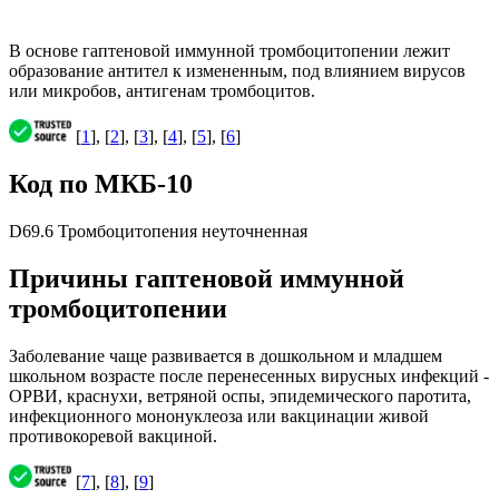
В основе гаптеновой иммунной тромбоцитопении лежит
образование антител к измененным, под влиянием вирусов
или микробов, антигенам тромбоцитов.
[
1
], [
2
], [
3
], [
4
], [
5
], [
6
]
Код по МКБ-10
D69.6 Тромбоцитопения неуточненная
Причины гаптеновой иммунной
тромбоцитопении
Заболевание чаще развивается в дошкольном и младшем
школьном возрасте после перенесенных вирусных инфекций -
ОРВИ, краснухи, ветряной оспы, эпидемического паротита,
инфекционного мононуклеоза или вакцинации живой
противокоревой вакциной.
[
7
], [
8
], [
9
]