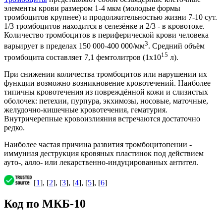
элементы крови размером 1-4 мкм (молодые формы
тромбоцитов крупнее) и продолжительностью жизни 7-10 сут.
1/3 тромбоцитов находится в селезёнке и 2/3 - в кровотоке.
Количество тромбоцитов в периферической крови человека
3
варьирует в пределах 150 000-400 000/мм
. Средний объём
15
тромбоцита составляет 7,1 фемтолитров (1х10
л).
При снижении количества тромбоцитов или нарушении их
функции возможно возникновение кровотечений. Наиболее
типичны кровотечения из повреждённой кожи и слизистых
оболочек: петехии, пурпура, экхимозы, носовые, маточные,
желудочно-кишечные кровотечения, гематурия.
Внутричерепные кровоизлияния встречаются достаточно
редко.
Наиболее частая причина развития тромбоцитопении -
иммунная деструкция кровяных пластинок под действием
ауто-, алло- или лекарственно-индуцированных антител.
[
1
], [
2
], [
3
], [
4
], [
5
], [
6
]
Код по МКБ-10