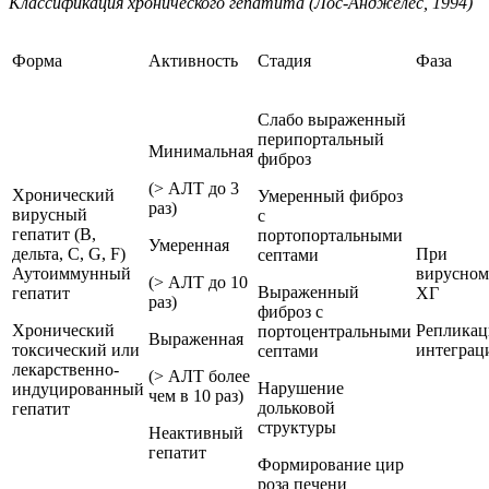
Классификация хронического гепатита (Лос-Анджелес, 1994)
Форма
Активность
Стадия
Фаза
Слабо выраженный
перипортальный
Минимальная
фиброз
(> АЛТ до 3
Хронический
Умеренный фиброз
раз)
вирусный
с
гепатит (В,
портопортальными
Умеренная
дельта, С, G, F)
При
септами
Аутоиммунный
вирусном
(> АЛТ до 10
Выраженный
гепатит
ХГ
раз)
фиброз с
Хронический
Реплика
портоцентральными
Выраженная
токсический или
интеграц
септами
лекарственно-
(> АЛТ более
Нарушение
индуцированный
чем в 10 раз)
дольковой
гепатит
структуры
Неактивный
гепатит
Формирование цир
роза печени