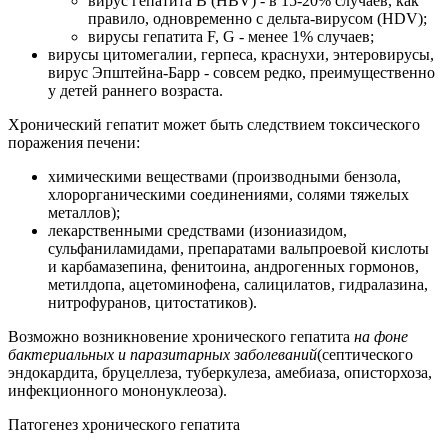
вирус гепатита В (HBV) - в 15-20% случаев, как
правило, одновременно с дельта-вирусом (HDV);
вирусы гепатита F, G - менее 1% случаев;
вирусы цитомегалии, герпеса, краснухи, энтеровирусы,
вирус Эпштейна-Барр - совсем редко, преимущественно
у детей раннего возраста.
Хронический гепатит может быть следствием токсического
поражения печени:
химическими веществами (производными бензола,
хлорорганическими соединениями, солями тяжелых
металлов);
лекарственными средствами (изониазидом,
сульфаниламидами, препаратами вальпроевой кислоты
и карбамазепина, фенитоина, андрогенных гормонов,
метилдопа, ацетоминофена, салицилатов, гидралазина,
нитрофуранов, цитостатиков).
Возможно возникновение хронического гепатита
на фоне
бактериальных и паразитарных заболеваний
(септического
эндокардита, бруцеллеза, туберкулеза, амебиаза, описторхоза,
инфекционного мононуклеоза).
Патогенез хронического гепатита