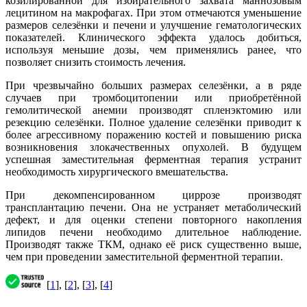
козилированной для избирательного захвата маннозовым
лецитином на макрофагах. При этом отмечаются уменьшение
размеров селезёнки и печени и улучшение гематологических
показателей. Клинического эффекта удалось добиться,
используя меньшие дозы, чем применялись ранее, что
позволяет снизить стоимость лечения.
При чрезвычайно больших размерах селезёнки, а в ряде
случаев при тромбоцитопении или приобретённой
гемолитической анемии производят спленэктомию или
резекцию селезёнки. Полное удаление селезёнки приводит к
более агрессивному поражению костей и повышению риска
возникновения злокачественных опухолей. В будущем
успешная заместительная ферментная терапия устранит
необходимость хирургического вмешательства.
При декомпенсированном циррозе производят
трансплантацию печени. Она не устраняет метаболический
дефект, и для оценки степени повторного накопления
липидов печени необходимо длительное наблюдение.
Производят также ТКМ, однако её риск существенно выше,
чем при проведении заместительной ферментной терапии.
[
1
], [
2
], [
3
], [
4
]