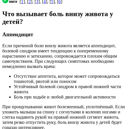
[
1
], [
2
], [
3
], [
4
], [
5
], [
6
]
Что вызывает боль внизу живота у
детей?
Аппендицит
Если причиной боли внизу живота является аппендицит,
болевой синдром имеет тенденцию к попеременному
нарастанию и затиханию, сопровождается плохим общим
самочувствием. При следующих симптомах необходимо
немедленно вызвать врача:
Отсутствие аппетита, которое может сопровождаться
тошнотой, рвотой или поносом
Устойчивый болевой синдром в правой нижней части
живота
Боль при ходьбе и любой двигательной активности
При прощупывании живот болезненный, уплотнённый. Если
уложить малыша на спину с согнутыми в коленях ногами и
слегка надавить рукой на правый нижний сегмент живота,
затем резко отпустить руку, боль внизу живота у детей будет
гораздо интенсивнее.