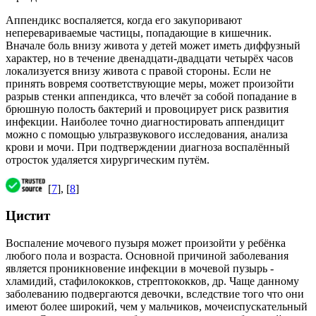
Аппендикс воспаляется, когда его закупоривают
неперевариваемые частицы, попадающие в кишечник.
Вначале боль внизу живота у детей может иметь диффузный
характер, но в течение двенадцати-двадцати четырёх часов
локализуется внизу живота с правой стороны. Если не
принять вовремя соответствующие меры, может произойти
разрыв стенки аппендикса, что влечёт за собой попадание в
брюшную полость бактерий и провоцирует риск развития
инфекции. Наиболее точно диагностировать аппендицит
можно с помощью ультразвукового исследования, анализа
крови и мочи. При подтверждении диагноза воспалённый
отросток удаляется хирургическим путём.
[
7
], [
8
]
Цистит
Воспаление мочевого пузыря может произойти у ребёнка
любого пола и возраста. Основной причиной заболевания
является проникновение инфекции в мочевой пузырь -
хламидий, стафилококков, стрептококков, др. Чаще данному
заболеванию подвергаются девочки, вследствие того что они
имеют более широкий, чем у мальчиков, мочеиспускательный