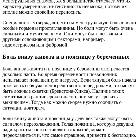
менструальных спазмов, хотя большинство отмечает, что их
характер умеренный, интенсивность невысока, потому их
вполне можно спокойно переносить.
Специалисты утверждают, что на менструальную боль влияют
особые гормоны простагландины. Но боли могут быть очень
сильными и мучительными. Они могут быть вызваны и
другими осложняющими факторами, например,
эндометриозом или фибромой.
Боль внизу живота и в пояснице у беременных
Боль внизу живота и в пояснице у беременных встречается
довольно часто. Во время беременности позвоночник
испытывает повышенную нагрузку. Если тянущая боль начала
проявлять себя уже непосредственно перед родами, это могут
быть ложные схватки (Брекстона-Хикса). Наличие таких
симптомов в ранние сроки опасно, они могут грозить
выкидышем. Тогда как можно скорее нужно сообщать о
ситуации докторам.
Боли внизу живота и поясницы у девушек также могут быть
сигналом переохлаждения. Голая поясница, которую девушки
ради красоты часто оставляют открытой, может
переохладиться и, что самое страшное, привести к бесплодию.