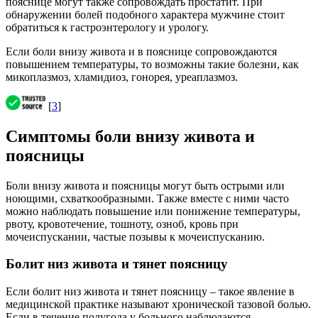
пояснице могут также сопровождать простатит. При
обнаружении болей подобного характера мужчине стоит
обратиться к гастроэнтерологу и урологу.
Если боли внизу живота и в пояснице сопровождаются
повышением температуры, то возможны такие болезни, как
микоплазмоз, хламидиоз, гонорея, уреаплазмоз.
[
3
]
Симптомы боли внизу живота и
поясницы
Боли внизу живота и поясницы могут быть острыми или
ноющими, схваткообразными. Также вместе с ними часто
можно наблюдать повышение или понижение температуры,
рвоту, кровотечение, тошноту, озноб, кровь при
мочеиспускании, частые позывы к мочеиспусканию.
Болит низ живота и тянет поясницу
Если болит низ живота и тянет поясницу – такое явление в
медицинской практике называют хронической тазовой болью.
Если в течение полугода у больного наблюдаются