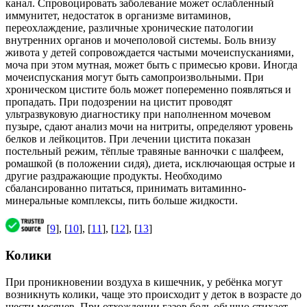
канал. Спровоцировать заболевание может ослабленный
иммунитет, недостаток в организме витаминов,
переохлаждение, различные хронические патологии
внутренних органов и мочеполовой системы. Боль внизу
живота у детей сопровождается частыми мочеиспусканиями,
моча при этом мутная, может быть с примесью крови. Иногда
мочеиспускания могут быть самопроизвольными. При
хроническом цистите боль может попеременно появляться и
пропадать. При подозрении на цистит проводят
ультразвуковую диагностику при наполненном мочевом
пузыре, сдают анализ мочи на нитриты, определяют уровень
белков и лейкоцитов. При лечении цистита показан
постельный режим, тёплые травяные ванночки с шалфеем,
ромашкой (в положении сидя), диета, исключающая острые и
другие раздражающие продукты. Необходимо
сбалансированно питаться, принимать витаминно-
минеральные комплексы, пить больше жидкости.
[
9
], [
10
], [
11
], [
12
], [
13
]
Колики
При проникновении воздуха в кишечник, у ребёнка могут
возникнуть колики, чаще это происходит у деток в возрасте до
шести месяцев. При отхождении газов боль обычно стихает.