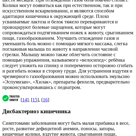
Колики могут появиться как при естественном, так и при
искусственном вскармливании, и являются способом
адаптации кишечника к окружающей среде. Плохо
усваиваемые лактоза и белок тяжело перевариваются и
провоцируют болевые ощущения, которые могут
сопровождаться подтягиванием ножек к животу, срыгиванием
пищи, газообразованием. Улучшить отхождение газов и
уменьшить боль можно с помощью мягкого массажа, слегка
поглаживая малыша по животу в направлении часовой
стрелки. Малышу можно также облегчить состояние с
помощью упражнения, называемого «велосипед»: ребёнка
следует уложить на спинку и попеременно осторожно сгибать
и разгибать ножки в сторону груди. Для устранения вздутия и
чрезмерного газообразования можно использовать эмульсию
«Эспумизан», «Хилак», препараты фенхеля, предварительно
проконсультировавшись с педиатром.
[
14
], [
15
], [
16
]
Дисбактериоз кишечника
Симптомами заболевания могут быть малая прибавка в весе,
росте, развитие дефицитной анемии, поносы, запоры,
кишечные колики, вздутие живота, срыгивания пищи,