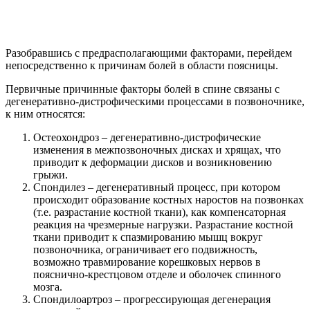
Разобравшись с предрасполагающими факторами, перейдем
непосредственно к причинам болей в области поясницы.
Первичные причинные факторы болей в спине связаны с
дегенеративно-дистрофическими процессами в позвоночнике,
к ним относятся:
Остеохондроз – дегенеративно-дистрофические
изменения в межпозвоночных дисках и хрящах, что
приводит к деформации дисков и возникновению
грыжи.
Спондилез – дегенеративный процесс, при котором
происходит образование костных наростов на позвонках
(т.е. разрастание костной ткани), как компенсаторная
реакция на чрезмерные нагрузки. Разрастание костной
ткани приводит к спазмированию мышц вокруг
позвоночника, ограничивает его подвижность,
возможно травмирование корешковых нервов в
пояснично-крестцовом отделе и оболочек спинного
мозга.
Спондилоартроз – прогрессирующая дегенерация