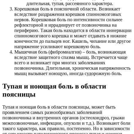
длительная, тупая, рассеянного характера.
Корешковая боль в поясничной области. Возникает
вследствие раздражения корешков спинномозговых
нервов. Корешковая боль по интенсивности сильнее
рефлекторной и иррадиирует от позвоночника на
периферию. Такая боль находится в области иннервации
спинномозгового корешка и может отдавать в нижние
конечности до пальцев ног. Кашель, чихание или другое
напряжение усиливают корешковую боль.
Мышечная боль (фибромиалгия) – боль, возникающая
вследствие защитного спазма мышц. Встречается чаще
всего и возникает при многих заболеваниях
позвоночника. Длительная, хроническая напряженность
мышц вызывает ноющую, иногда судорожную боль.
Тупая и ноющая боль в области
поясницы
Тупая и ноющая боль в области поясницы, может быть
проявлением самых разнообразных заболеваний
позвоночника и внутренних органов (остеохондроз, грыжи
межпозвоночные, инфекции, опухоли и т.д.). Возникают боли
такого характера, как правило, постепенно. Но в зависимости
от серьезности патологического процесса тупая и ноющая