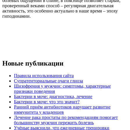
болевых ощущений в спине, в пояснице позволяет старый,
проверенный веками способ – регулярная двигательная
активность, это особенно актуально в наше время – эпоху
гиподинамии.
Новые публикации
Правила использования сайта
Супратенториальные очаги глиоза
Шизофрения у мужчин: симптомы, характерные
признаки поведения
Бактерии в моче: диагностика, лечение
Бактерии в моче: что это значит?
Ранний приём антибиотиков нарушает развитие
иммунитета у младенцев
Лечение рака простаты по рекомендациям помогает
большинству мужчин пережить болезнь
Учёные выяснили, что ежедневные тренировки