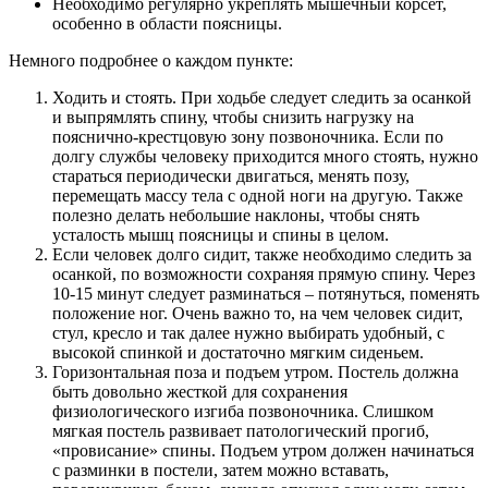
Необходимо регулярно укреплять мышечный корсет,
особенно в области поясницы.
Немного подробнее о каждом пункте:
Ходить и стоять. При ходьбе следует следить за осанкой
и выпрямлять спину, чтобы снизить нагрузку на
пояснично-крестцовую зону позвоночника. Если по
долгу службы человеку приходится много стоять, нужно
стараться периодически двигаться, менять позу,
перемещать массу тела с одной ноги на другую. Также
полезно делать небольшие наклоны, чтобы снять
усталость мышц поясницы и спины в целом.
Если человек долго сидит, также необходимо следить за
осанкой, по возможности сохраняя прямую спину. Через
10-15 минут следует разминаться – потянуться, поменять
положение ног. Очень важно то, на чем человек сидит,
стул, кресло и так далее нужно выбирать удобный, с
высокой спинкой и достаточно мягким сиденьем.
Горизонтальная поза и подъем утром. Постель должна
быть довольно жесткой для сохранения
физиологического изгиба позвоночника. Слишком
мягкая постель развивает патологический прогиб,
«провисание» спины. Подъем утром должен начинаться
с разминки в постели, затем можно вставать,