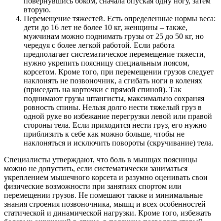
повернувшись боком, сначала опуская одну ногу, затем
вторую.
Перемещение тяжестей. Есть определенные нормы веса:
дети до 16 лет не более 10 кг, женщины – также,
мужчинам можно поднимать грузы от 25 до 50 кг, но
чередуя с более легкой работой. Если работа
предполагает систематическое перемещение тяжести,
нужно укрепить поясницу специальным поясом,
корсетом. Кроме того, при перемещении грузов следует
наклонять не позвоночник, а сгибать ноги в коленях
(приседать на корточки с прямой спиной). Так
поднимают грузы штангисты, максимально сохраняя
ровность спины. Нельзя долго нести тяжелый груз в
одной руке во избежание перегрузки левой или правой
стороны тела. Если приходится нести груз, его нужно
приблизить к себе как можно больше, чтобы не
наклоняться и исключить повороты (скручивание) тела.
Специалисты утверждают, что боль в мышцах поясницы
можно не допустить, если систематически заниматься
укреплением мышечного корсета и разумно оценивать свои
физические возможности при занятиях спортом или
перемещении грузов. Не помешают также и минимальные
знания строения позвоночника, мышц и всех особенностей
статической и динамической нагрузки. Кроме того, избежать