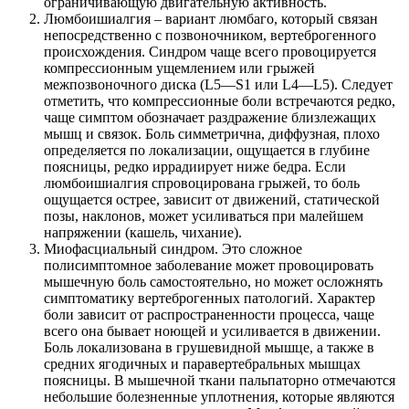
ограничивающую двигательную активность.
Люмбоишиалгия – вариант люмбаго, который связан
непосредственно с позвоночником, вертеброгенного
происхождения. Синдром чаще всего провоцируется
компрессионным ущемлением или грыжей
межпозвоночного диска (L5—S1 или L4—L5). Следует
отметить, что компрессионные боли встречаются редко,
чаще симптом обозначает раздражение близлежащих
мышц и связок. Боль симметрична, диффузная, плохо
определяется по локализации, ощущается в глубине
поясницы, редко иррадиирует ниже бедра. Если
люмбоишиалгия спровоцирована грыжей, то боль
ощущается острее, зависит от движений, статической
позы, наклонов, может усиливаться при малейшем
напряжении (кашель, чихание).
Миофасциальный синдром. Это сложное
полисимптомное заболевание может провоцировать
мышечную боль самостоятельно, но может осложнять
симптоматику вертеброгенных патологий. Характер
боли зависит от распространенности процесса, чаще
всего она бывает ноющей и усиливается в движении.
Боль локализована в грушевидной мышце, а также в
средних ягодичных и паравертебральных мышцах
поясницы. В мышечной ткани пальпаторно отмечаются
небольшие болезненные уплотнения, которые являются