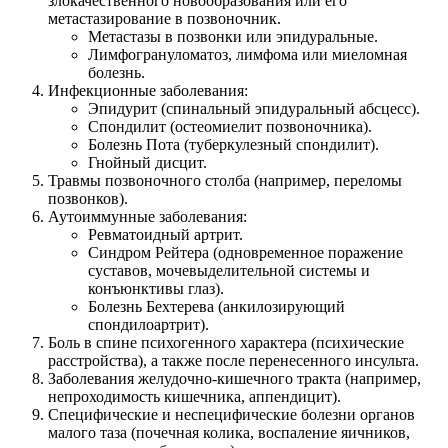
злокачественного новообразования или его
метастазирование в позвоночник.
Метастазы в позвонки или эпидуральные.
Лимфогрануломатоз, лимфома или миеломная
болезнь.
Инфекционные заболевания:
Эпидурит (спинальный эпидуральный абсцесс).
Спондилит (остеомиелит позвоночника).
Болезнь Пота (туберкулезный спондилит).
Гнойный дисцит.
Травмы позвоночного столба (например, переломы
позвонков).
Аутоиммунные заболевания:
Ревматоидный артрит.
Синдром Рейтера (одновременное поражение
суставов, мочевыделительной системы и
конъюнктивы глаз).
Болезнь Бехтерева (анкилозирующий
спондилоартрит).
Боль в спине психогенного характера (психические
расстройства), а также после перенесенного инсульта.
Заболевания желудочно-кишечного тракта (например,
непроходимость кишечника, аппендицит).
Специфические и неспецифические болезни органов
малого таза (почечная колика, воспаление яичников,