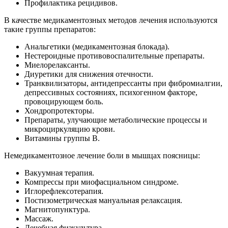
Профилактика рецидивов.
В качестве медикаментозных методов лечения используются
такие группы препаратов:
Анальгетики (медикаментозная блокада).
Нестероидные противовоспалительные препараты.
Миелорелаксанты.
Диуретики для снижения отечности.
Транквилизаторы, антидепрессанты при фибромиалгии,
депрессивных состояниях, психогенном факторе,
провоцирующем боль.
Хондропротекторы.
Препараты, улучающие метаболические процессы и
микроциркуляцию крови.
Витамины группы В.
Немедикаментозное лечение боли в мышцах поясницы:
Вакуумная терапия.
Компрессы при миофасциальном синдроме.
Иглорефлексотерапия.
Постизометрическая мануальная релаксация.
Магнитопунктура.
Массаж.
Лечебная физкультура.