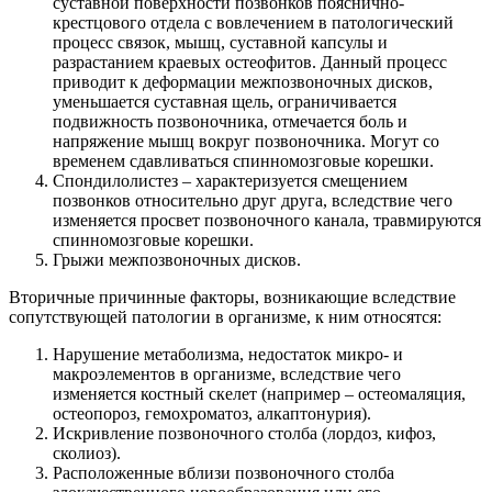
суставной поверхности позвонков пояснично-
крестцового отдела с вовлечением в патологический
процесс связок, мышц, суставной капсулы и
разрастанием краевых остеофитов. Данный процесс
приводит к деформации межпозвоночных дисков,
уменьшается суставная щель, ограничивается
подвижность позвоночника, отмечается боль и
напряжение мышц вокруг позвоночника. Могут со
временем сдавливаться спинномозговые корешки.
Спондилолистез – характеризуется смещением
позвонков относительно друг друга, вследствие чего
изменяется просвет позвоночного канала, травмируются
спинномозговые корешки.
Грыжи межпозвоночных дисков.
Вторичные причинные факторы, возникающие вследствие
сопутствующей патологии в организме, к ним относятся:
Нарушение метаболизма, недостаток микро- и
макроэлементов в организме, вследствие чего
изменяется костный скелет (например – остеомаляция,
остеопороз, гемохроматоз, алкаптонурия).
Искривление позвоночного столба (лордоз, кифоз,
сколиоз).
Расположенные вблизи позвоночного столба