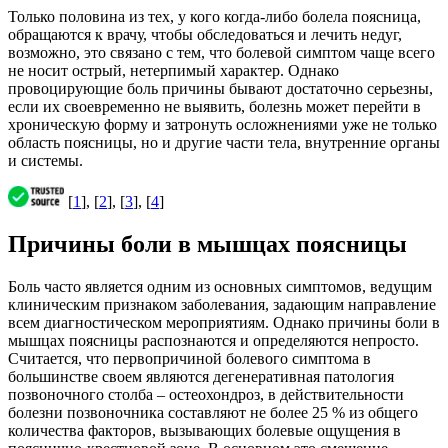
Только половина из тех, у кого когда-либо болела поясница,
обращаются к врачу, чтобы обследоваться и лечить недуг,
возможно, это связано с тем, что болевой симптом чаще всего
не носит острый, нетерпимый характер. Однако
провоцирующие боль причины бывают достаточно серьезны,
если их своевременно не выявить, болезнь может перейти в
хроническую форму и затронуть осложнениями уже не только
область поясницы, но и другие части тела, внутренние органы
и системы.
[
1
], [
2
], [
3
], [
4
]
Причины боли в мышцах поясницы
Боль часто является одним из основных симптомов, ведущим
клиническим признаком заболевания, задающим направление
всем диагностическом мероприятиям. Однако причины боли в
мышцах поясницы распознаются и определяются непросто.
Считается, что первопричиной болевого симптома в
большинстве своем являются дегенеративная патология
позвоночного столба – остеохондроз, в действительности
болезни позвоночника составляют не более 25 % из общего
количества факторов, вызывающих болевые ощущения в