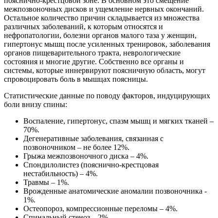
пояснично-крестцовой зоне. В основном это смещение
межпозвоночных дисков и ущемление нервных окончаний.
Остальное количество причин складывается из множества
различных заболеваний, к которым относятся и
нефропатологии, болезни органов малого таза у женщин,
гипертонус мышц после усиленных тренировок, заболевания
органов пищеварительного тракта, неврологические
состояния и многие другие. Собственно все органы и
системы, которые иннервируют поясничную область, могут
спровоцировать боль в мышцах поясницы.
Статистические данные по поводу факторов, индуцирующих
боли внизу спины:
Воспаление, гипертонус, спазм мышц и мягких тканей –
70%.
Дегенеративные заболевания, связанная с
позвоночником – не более 12%.
Грыжа межпозвоночного диска – 4%.
Спондилолистез (пояснично-крестцовая
нестабильность) – 4%.
Травмы – 1%.
Врожденные анатомические аномалии позвоночника -
1%.
Остеопороз, компрессионные переломы – 4%.
Спинальный стеноз – 2%.