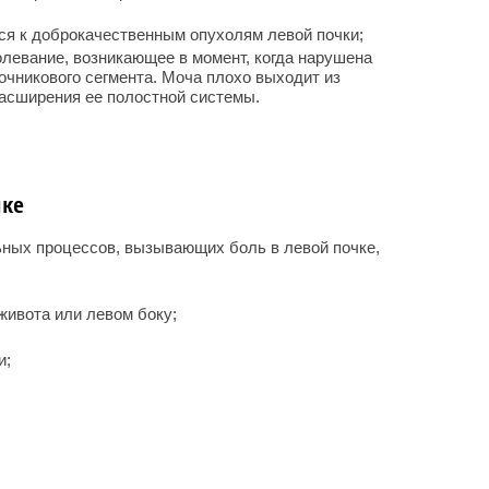
я к доброкачественным опухолям левой почки;
олевание, возникающее в момент, когда нарушена
чникового сегмента. Моча плохо выходит из
асширения ее полостной системы.
чке
ых процессов, вызывающих боль в левой почке,
 живота или левом боку;
и;