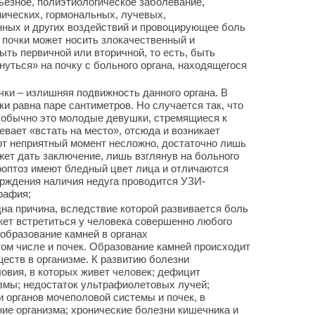
ьезное, полиэтиологическое заболевание,
ических, гормональных, лучевых,
нных и других воздействий и провоцирующее боль
ь почки может носить злокачественный и
ыть первичной или вторичной, то есть, быть
уться» на почку с больного органа, находящегося
чки – излишняя подвижность данного органа. В
и равна паре сантиметров. Но случается так, что
 (обычно это молодые девушки, стремящиеся к
певает «встать на место», отсюда и возникает
от неприятный момент несложно, достаточно лишь
жет дать заключение, лишь взглянув на больного
роптоз имеют бледный цвет лица и отличаются
рждения наличия недуга проводится УЗИ-
рафия;
на причина, вследствие которой развивается боль
жет встретиться у человека совершенно любого
 образование камней в органах
том числе и почек. Образование камней происходит
ществ в организме. К развитию болезни
овия, в которых живет человек; дефицит
авмы; недостаток ультрафиолетовых лучей;
и органов мочеполовой системы и почек, в
ие организма; хронические болезни кишечника и