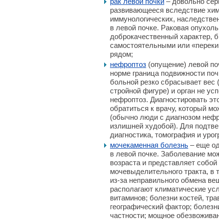
рак левой почки
– довольно сер
развивающееся вследствие хим
иммунологических, наследстве
в левой почке. Раковая опухол
доброкачественный характер, б
самостоятельными или «перекин
рядом;
нефроптоз
(опущение) левой по
норме граница подвижности почк
больной резко сбрасывает вес
стройной фигуре) и орган не ус
нефроптоз. Диагностировать эт
обратиться к врачу, который мо
(обычно люди с диагнозом неф
излишней худобой). Для подтве
диагностика, томография и урог
мочекаменная болезнь
– еще од
в левой почке. Заболевание мо
возраста и представляет собой
мочевыделительного тракта, в 
из-за неправильного обмена ве
располагают климатические усл
витаминов; болезни костей, тр
географический фактор; болезн
частности; мощное обезвоживан