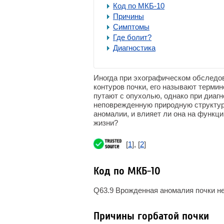
Код по МКБ-10
Причины
Симптомы
Где болит?
Диагностика
Иногда при эхографическом обследо
контуров почки, его называют термин
путают с опухолью, однако при диаг
неповрежденную природную структур
аномалии, и влияет ли она на функци
жизни?
[
1
], [
2
]
Код по МКБ-10
Q63.9 Врожденная аномалия почки н
Причины горбатой почки