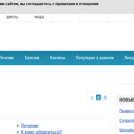
им сайтом, вы соглашаетесь с правилами в отношении
Питание и
Красота и
Отношения
Спорт
О портале
диеты
мода
Лечение
Болезни
Анализы
Популярно о важном
Лека
A
A
A
НОВЫЕ
Правила
Супрате
Лечение
Шизофре
К кому обратиться?