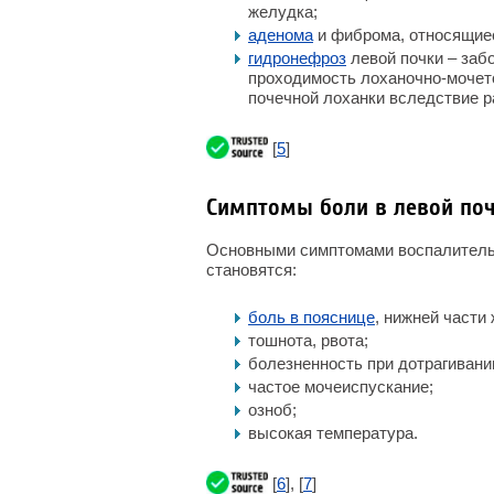
желудка;
аденома
и фиброма, относящиес
гидронефроз
левой почки – заб
проходимость лоханочно-мочето
почечной лоханки вследствие р
[
5
]
Симптомы боли в левой по
Основными симптомами воспалительн
становятся:
боль в пояснице
, нижней части
тошнота, рвота;
болезненность при дотрагивани
частое мочеиспускание;
озноб;
высокая температура.
[
6
], [
7
]