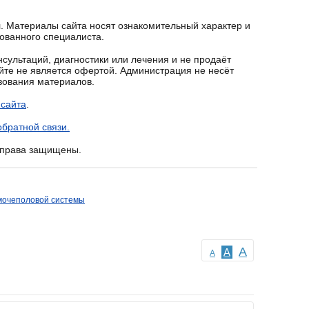
. Материалы сайта носят ознакомительный характер и
ованного специалиста.
сультаций, диагностики или лечения и не продаёт
йте не является офертой. Администрация не несёт
ьзования материалов.
 сайта
.
братной связи.
е права защищены.
мочеполовой системы
A
A
A