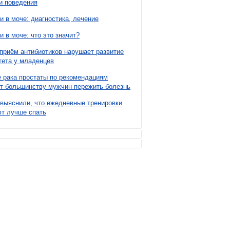
и поведения
и в моче: диагностика, лечение
и в моче: что это значит?
приём антибиотиков нарушает развитие
ета у младенцев
 рака простаты по рекомендациям
т большинству мужчин пережить болезнь
выяснили, что ежедневные тренировки
т лучше спать