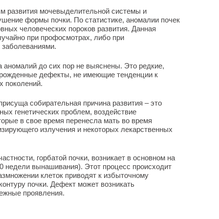
иям развития мочевыделительной системы и
шение формы почки. По статистике, аномалии почек
вных человеческих пороков развития. Данная
лучайно при профосмотрах, либо при
 заболеваниями.
аномалий до сих пор не выяснены. Это редкие,
врожденные дефекты, не имеющие тенденции к
х поколений.
присуща собирательная причина развития – это
ных генетических проблем, воздействие
орые в свое время перенесла мать во время
изирующего излучения и некоторых лекарственных
астности, горбатой почки, возникает в основном на
 10 недели вынашивания). Этот процесс происходит
размножении клеток приводят к избыточному
контуру почки. Дефект может возникать
межные проявления.