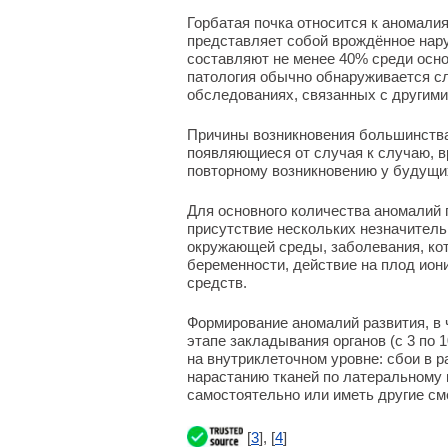
Горбатая почка относится к аномал
представляет собой врождённое нару
составляют не менее 40% среди осно
патология обычно обнаруживается с
обследованиях, связанных с другими
Причины возникновения большинства 
появляющиеся от случая к случаю, 
повторному возникновению у будущи
Для основного количества аномалий 
присутствие нескольких незначитель
окружающей среды, заболевания, кот
беременности, действие на плод ион
средств.
Формирование аномалий развития, в ч
этапе закладывания органов (с 3 по
на внутриклеточном уровне: сбои в 
нарастанию тканей по латеральному 
самостоятельно или иметь другие с
[
3
], [
4
]