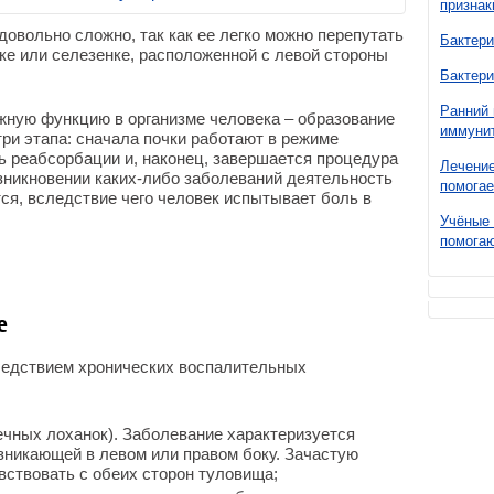
признак
довольно сложно, так как ее легко можно перепутать
Бактери
ке или селезенке, расположенной с левой стороны
Бактери
Ранний 
ную функцию в организме человека – образование
иммунит
три этапа: сначала почки работают в режиме
ь реабсорбации и, наконец, завершается процедура
Лечение
зникновении каких-либо заболеваний деятельность
помогае
я, вследствие чего человек испытывает боль в
Учёные 
помогаю
е
следствием хронических воспалительных
чных лоханок). Заболевание характеризуется
зникающей в левом или правом боку. Зачастую
ствовать с обеих сторон туловища;