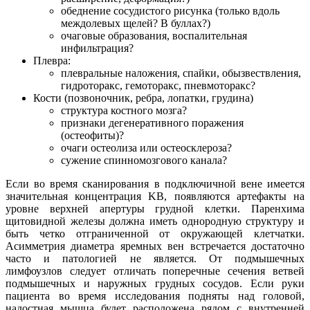
обеднение сосудистого рисунка (только вдоль
междолевых щелей? В буллах?)
очаговые образования, воспалительная
инфильтрация?
Плевра:
плевральные наложения, спайки, обызвествления,
гидроторакс, гемоторакс, пневмоторакс?
Кости (позвоночник, ребра, лопатки, грудина)
структура костного мозга?
признаки дегенеративного поражения
(остеофиты)?
очаги остеолиза или остеосклероза?
сужение спинномозгового канала?
Если во время сканирования в подключичной вене имеется
значительная концентрация KB, появляются артефакты на
уровне верхней апертуры грудной клетки. Паренхима
щитовидной железы должна иметь однородную структуру и
быть четко отграниченной от окружающей клетчатки.
Асимметрия диаметра яремных вен встречается достаточно
часто и патологией не является. От подмышечных
лимфоузлов следует отличать поперечные сечения ветвей
подмышечных и наружных грудных сосудов. Если руки
пациента во время исследования подняты над головой,
надостная мышца будет расположена рядом с внутренней