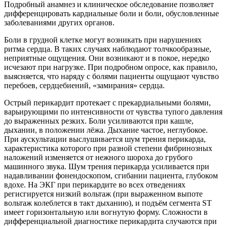
Подробный анамнез и клиническое обследование позволяет
дифференцировать кардиальные боли и боли, обусловленные
заболеваниями других органов.
Боли в грудной клетке могут возникать при нарушениях
ритма сердца. В таких случаях наблюдают толчкообразные,
неприятные ощущения. Они возникают и в покое, нередко
исчезают при нагрузке. При подробном опросе, как правило,
выясняется, что наряду с болями пациенты ощущают чувство
перебоев, сердцебиений, «замирания» сердца.
Острый перикардит протекает с прекардиальными болями,
варьирующими по интенсивности от чувства тупого давления
до выраженных резких. Боли усиливаются при кашле,
дыхании, в положении лёжа. Дыхание частое, неглубокое.
При аускультации выслушивается шум трения перикарда,
характеристика которого при разной степени фибринозных
наложений изменяется от нежного шороха до грубого
машинного звука. Шум трения перикарда усиливается при
надавливании фонендоскопом, сгибании пациента, глубоком
вдохе. На ЭКГ при перикардите во всех отведениях
регисгируется низкий вольтаж (при выраженном выпоте
вольтаж колеблется в такт дыханию), и подъём сегмента ST
имеет горизонтальную или вогнутую форму. Сложности в
дифференциальной диагностике перикардита случаются при