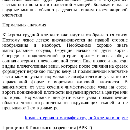
частью ости лопатки и подостной мышцей. Большая и малая
грудные мышцы обычно разделены тонким слоем жировой
клетчатки.
Нормальная анатомия
КТ-срезы грудной клетки также идут и отображаются снизу.
Поэтому левое легкое визуализируется на правой стороне
изображения и наоборот. Необходимо хорошо знать
магистральные сосуды, берущие начало от дуги аорты.
Спереди к подключичной артерии прилежат левая общая
сонная артерия и плечеголовной ствол. Еще правее и кпереди
видны плечеголовные вены, которые после слияния на срезах
формируют верхнюю полую вену. В подмышечной клетчатке
часто можно узнать нормальные лимфатические узлы по их
характерной форме с воротами жировой плотности. В
зависимости от угла сечения лимфатические узлы на срезе,
ворота пониженной плотности визуализируются в центре или
по краю. Нормальные лимфатические узлы подмышечной
области четко отграничены от окружающих тканей и не
превышают 1 см в диаметре.
Компьютерная томография грудной клетки в норме
Принципы КТ высокого разрешения (BPKT)