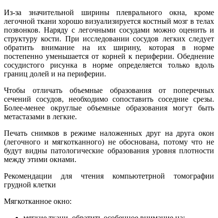
Из-за значительной ширины плеврального окна, кроме
легочной ткани хорошо визуализируется костный мозг в телах
позвонков. Наряду с легочными сосудами можно оценить и
структуру кости. При исследовании сосудов легких следует
обратить внимание на их ширину, которая в норме
постепенно уменьшается от корней к периферии. Обеднение
сосудистого рисунка в норме определяется только вдоль
границ долей и на периферии.
Чтобы отличать объемные образования от поперечных
сечений сосудов, необходимо сопоставить соседние срезы.
Более-менее округлые объемные образования могут быть
метастазами в легкие.
Печать снимков в режиме наложенных друг на друга окон
(легочного и мягкотканного) не обоснована, потому что не
будут видны патологические образования уровня плотности
между этими окнами.
Рекомендации для чтения компьютетрной томографии
грудной клетки
Мягкотканное окно:
мягкие ткани, обратить особенное внимание на: