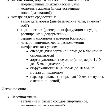
подмышечные лимфатические узлы,
молочные железы (злокачественные
новообразования?)
четыре отдела средостения:
выше дуги аорты (лимфатические узлы, тимома /
зоб?)
корни легких (размер и конфигурация сосудов,
расширение и деформации?)
сердце и коронарные артерии (склероз?)
четыре типичных места расположения
лимфатических узлов:
спереди дуги аорты (в норме до 6 мм или не
определяются)
аортопульмональное окно (в норме до 4 ЛУ,
до 15 мм в диаметре)
бифуркационные (в норме до 10 мм, не
путать с пищеводом)
парааортальные (в норме до 10 мм, не путать
с непарной веной)
Легочное окно
Легочная ткань:
ветвление и размер сосудов (нормальное,
расширение, деформация?)