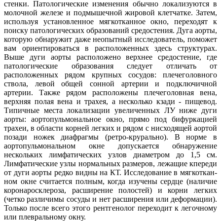
стенки. Патологические изменения обычно локализуются в
молочной железе и подмышечной жировой клетчатке. Затем,
используя установленное мягкотканное окно, переходят к
поиску патологических образований средостения. Дуга аорты,
которую обнаружит даже неопытный исследователь, поможет
вам ориентироваться в расположенных здесь структурах.
Выше дуги аорты расположено верхнее средостение, где
патологические образования следует отличать от
расположенных рядом крупных сосудов: плечеголовного
ствола, левой общей сонной артерии и подключичной
артерии. Также рядом расположены плечеголовная вена,
верхняя полая вена и трахея, а несколько кзади - пищевод.
Типичные места локализации увеличенных ЛУ ниже дуги
аорты: аортопульмональное окно, прямо под бифуркацией
трахеи, в области корней легких и рядом с нисходящей аортой
позади ножек диафрагмы (ретро-крурально). В норме в
аортопульмональном окне допускается обнаружение
нескольких лимфатических узлов диаметром до 1,5 см.
Лимфатические узлы нормальных размеров, лежащие кпереди
от дуги аорты редко видны на КТ. Исследование в мягкоткан-
ном окне считается полным, когда изучены сердце (наличие
коронаросклероза, расширение полостей) и корни легких
(четко различимы сосуды и нет расширения или деформации).
Только после всего этого рентгенолог переходит к легочному
или плевральному окну.