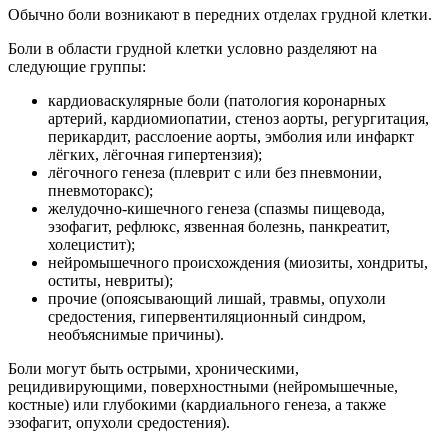
Обычно боли возникают в передних отделах грудной клетки.
Боли в области грудной клетки условно разделяют на
следующие группы:
кардиоваскулярные боли (патология коронарных
артерий, кардиомиопатии, стеноз аорты, регургитация,
перикардит, расслоение аорты, эмболия или инфаркт
лёгких, лёгочная гипертензия);
лёгочного генеза (плеврит с или без пневмонии,
пневмоторакс);
желудочно-кишечного генеза (спазмы пищевода,
эзофагит, рефлюкс, язвенная болезнь, панкреатит,
холецистит);
нейромышечного происхождения (миозиты, хондриты,
оститы, невриты);
прочие (опоясывающий лишай, травмы, опухоли
средостения, гипервентиляционный синдром,
необъяснимые причины).
Боли могут быть острыми, хроническими,
рецидивирующими, поверхностными (нейромышечные,
костные) или глубокими (кардиального генеза, а также
эзофагит, опухоли средостения).