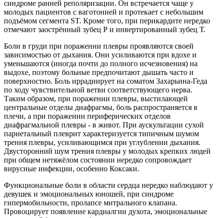
синдроме ранней реполяризации. Он встречается чаще у
молодых пациентов с ваготонией и протекает с небольшим
подъёмом сегмента ST. Кроме того, при перикардите нередко
отмечают заострённый зубец Р и инвертированный зубец Т.
Боли в груди при поражении плевры проявляются своей
зависимостью от дыхания. Они усиливаются при вдохе и
уменьшаются (иногда почти до полного исчезновения) на
выдохе, поэтому больные предпочитают дышать часто и
поверхностно. Боль иррадиирует на соматом Захарьина-Геда
по ходу чувствительной ветви соответствующего нерва.
Таким образом, при поражении плевры, выстилающей
центральные отделы диафрагмы, боль распространяется в
плечи, а при поражении периферических отделов
диафрагмальной плевры - в живот. При аускультации сухой
париетальный плеврит характеризуется типичным шумом
трения плевры, усиливающимся при углублении дыхания.
Двусторонний шум трения плевры у молодых крепких людей
при общем нетяжёлом состоянии нередко сопровождает
вирусные инфекции, особенно Коксаки.
Функциональные боли в области сердца нередко наблюдают у
девушек и эмоциональных юношей, при синдроме
гипермобильности, пролапсе митрального клапана.
Провоцирует появление кардиалгии духота, эмоциональные