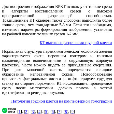
Для построения изображения ВРКТ используют тонкие срезы
и алгоритм восстановления срезов с высокой
пространственной разрешающей способностью.
Традиционные КТ-сканеры также способны выполнять более
тонкие срезы, чем стандартные 5-8 мм. Если это необходимо,
изменяют параметры формирования изображения, установив
на рабочей консоли толщину срезов 1-2 мм.
КТ высокого разрешения грудной клетки
Нормальная структура паренхимы женской молочной железы
характеризуется очень неровным контуром и тонкими
пальцевидными выпячиваниями в окружающую жировую
клетчатку. Часто можно видеть ее причудливые очертания.
При раке молочной железы определяется солидное
образование неправильной формы. Новообразование
прорастает фасциальные листки и инфильтрирует грудную
стенку на стороне поражения. КТ-исследование, проведенное
сразу после мастэктомии. должно помочь в четкой
идентификации рецидива опухоли.
Патология грудной клетки на компьютерной томографии
[
1
], [
2
], [
3
], [
4
], [
5
], [
6
], [
7
], [
8
], [
9
]