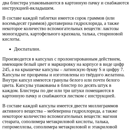
два блистера упаковываются в картонную пачку и снабжаются
инструкцией-вкладышем.
В составе каждой таблетки имеется сорок граммов (или
восемьдесят граммов) дротаверина гидрохлорида, а также
некоторое количество вспомогательных веществ: лактозы
моногидрата, картофельного крахмала, талька, стеариновой
кислоты.
Дюспаталин.
Производится в капсулах с пролонгированным действием,
имеющим белый цвет и маркировку на корпусе в виде цифр
245, а на крышечке капсулы – латинскую букву S и цифру 7.
Капсулы не прозрачны и изготовлены из твёрдого желатина.
Внутри капсул имеются гранулы белого или почти белого
цвета. Капсулы упакованы в блистер по десять штук в
каждом. Блистеры по две или три штуки помещаются в
картонную пачку и снабжаются листком с инструкцией.
В составе каждой капсулы имеется двести миллиграммов
активного вещества – мебеверина гидрохлорида, а также
некоторое количество вспомогательных веществ: магния
стеарата, сополимера метакриловой кислоты, талька,
гипромеллозы, сополимера метакриловой и этакриловой