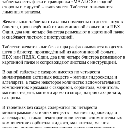
таблетках есть фаска и гравировка «MAALOX» с одной
стороны и с другой – «sans sucre». Таблетки отличаются
лимонным запахом.
Жевательные таблетки с сахаром помещены по десять штук в
блистер, произведённый их алюминиевой фольги или ПВХ.
Один, два или четыре блистера размещают в картонной пачке
и снабжают листком с инструкцией.
Таблетки жевательные без сахара расфасовываются по десять
штук в блистер, произведённый из алюминиевой фольги,
ПВХ или ПВДХ. Один, два или четыре блистера размещают в
картонной пачке и сопровождают листком с инструкцией.
В одной таблетке с сахаром имеется по четыреста
миллиграммов активных веществ – магния гидрооксида и
алгелдрата, а также некоторое количество вспомогательных
компонентов: крахмала с сахарозой, сорбитола, маннитола,
магния стеарата, мятного ароматизатора, натрия сахарината,
сахарозы.
В таблетках без сахара содержится по четыреста
миллиграммов активных веществ – магния гидрооксида и
алгелдарата, а также некоторое количество вспомогательных
компонентов: сорбитола жидкого, мальтитола, магния
стеарата, лимонного ароматизатора, вкусоароматических