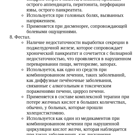
острого аппендицита, перитонита, перфорации
язвы, острого панкреатита.
Используется при головных болях, вызванных
напряжением.
Применяется при дисменорее, сопровождающей
болевыми ощущениями.
Фестал.
Наличие недостаточности выработки секреции в
поджелудочной железе, которое сопровождает
хронический панкреатит и сочетается с билиарной
недостаточностью, что проявляется в нарушенном
переваривании пищи, метеоризме, запорах.
Используется, как одно из средств при
комбинированном лечении, таких заболеваний,
как диффузные печёночные заболевания,
связанные с алкогольным и токсическим
поражениями печени, цирроз печени.
Применяется в составе комплексной терапии при
потере желчных кислот в больших количествах,
обычно, у больных, которые прошли
холецистэктомию.
Используется как один из медикаментов при
комбинированном лечении при нарушенной
циркуляции кислот желчи, которая наблюдается
при таких заболеваниях, как дискинезия