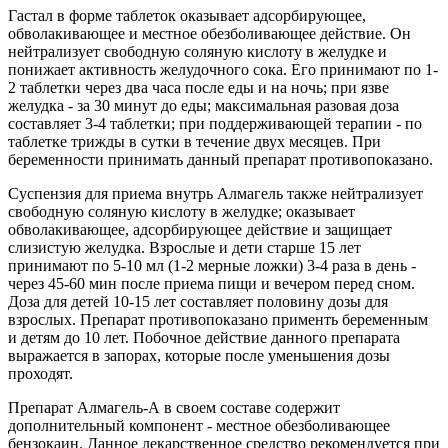
Гастал в форме таблеток оказывает адсорбирующее,
обволакивающее и местное обезболивающее действие. Он
нейтрализует свободную соляную кислоту в желудке и
понижает активность желудочного сока. Его принимают по 1-
2 таблетки через два часа после еды и на ночь; при язве
желудка - за 30 минут до еды; максимальная разовая доза
составляет 3-4 таблетки; при поддерживающей терапии - по
таблетке трижды в сутки в течение двух месяцев. При
беременности принимать данный препарат противопоказано.
Суспензия для приема внутрь Алмагель также нейтрализует
свободную соляную кислоту в желудке; оказывает
обволакивающее, адсорбирующее действие и защищает
слизистую желудка. Взрослые и дети старше 15 лет
принимают по 5-10 мл (1-2 мерные ложки) 3-4 раза в день -
через 45-60 мин после приема пищи и вечером перед сном.
Доза для детей 10-15 лет составляет половину дозы для
взрослых. Препарат противопоказано применть беременным
и детям до 10 лет. Побочное действие данного препарата
выражается в запорах, которые после уменьшения дозы
проходят.
Препарат Алмагель-А в своем составе содержит
дополнительный компонент - местное обезболивающее
бензокаин. Данное лекарственное средство рекомендуется при