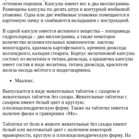
оттенком порошок. Капсулы имеют вес в два миллиграмма.
Размещены капсулы по десять штук в контурной ячейковой
упаковке. Одна или две ячейковые упаковки помещаются в
картонную пачку и снабжаются вкладышем с инструкцией.
В одной капсуле имеется активного вещества – лоперамида
гидрохлорида – два миллиграмма, а также некоторое
количество вспомогательных компонентов: лактозы
моногидрата, крахмала картофельного, кремния диоксида
коллоидного, кальция стеарата. Корпус желатиновой капсулы
состоит из желатина и титана диоксида, а крышечка капсулы
имеет состав в виде желатина, титана диоксида, красителя
железа оксида жёлтого и индигокармина.
Маалокс.
Выпускается в виде жевательных таблеток с сахаром и
жевательных таблеток без сахара. Жевательные таблетки с
сахаром имеют белый цвет и круглую,
плоскоцилиндрическую форму. Также на таблетке имеется
наличие фаски и гравировки «Мх».
Таблетки от боли в животе жевательные без сахара имеют
белый или желтоватый цвет с наличием некоторой
мраморности, круглую и плоскоцилиндрическую форму. На