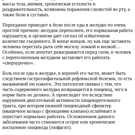
массы тела, анемия, хроническая усталость и
раздражительность, возможны поражения слизистой во рту, а
также боли в суставах.
Переедание приводит к боли после еды в желудке по очень
простой причине: желудок переполнен, его нормальная работа
нарушается, и организм дает сигнал об избыточном
количестве съеденного. В конце концов, ну как еще заставить
человека перестать рыть себе могилу ложкой и вилкой…
Особенно, если аппетит разыгрывается перед сном, и человек
с переполненным желудком заставляет его работать
«сверхурочно».
Боль после еды в желудке, в верхней его части, может быть
следствием гастроэзофагеальной рефлюксной болезни, то есть
вызываемой ею изжоги. Эта патология связана с тем, что
часть содержимого желудка возвращается в пищевод, чего в
норме быть не должно. А происходит это вследствие
нарушения двигательной активности пищеварительного
тракта, при котором нижний пищеводный сфинктер
(мышечное кольцо с функциями клапана) ослабевает и
перестает нормально работать. Осложнением данного
заболевания часто становится острое или хроническое
воспаление пищевода (эзофагит).