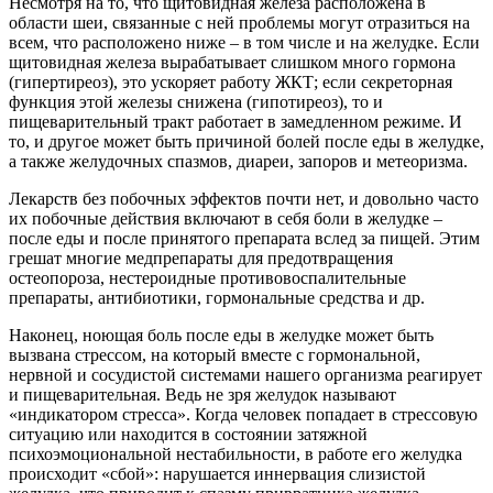
Несмотря на то, что щитовидная железа расположена в
области шеи, связанные с ней проблемы могут отразиться на
всем, что расположено ниже – в том числе и на желудке. Если
щитовидная железа вырабатывает слишком много гормона
(гипертиреоз), это ускоряет работу ЖКТ; если секреторная
функция этой железы снижена (гипотиреоз), то и
пищеварительный тракт работает в замедленном режиме. И
то, и другое может быть причиной болей после еды в желудке,
а также желудочных спазмов, диареи, запоров и метеоризма.
Лекарств без побочных эффектов почти нет, и довольно часто
их побочные действия включают в себя боли в желудке –
после еды и после принятого препарата вслед за пищей. Этим
грешат многие медпрепараты для предотвращения
остеопороза, нестероидные противовоспалительные
препараты, антибиотики, гормональные средства и др.
Наконец, ноющая боль после еды в желудке может быть
вызвана стрессом, на который вместе с гормональной,
нервной и сосудистой системами нашего организма реагирует
и пищеварительная. Ведь не зря желудок называют
«индикатором стресса». Когда человек попадает в стрессовую
ситуацию или находится в состоянии затяжной
психоэмоциональной нестабильности, в работе его желудка
происходит «сбой»: нарушается иннервация слизистой