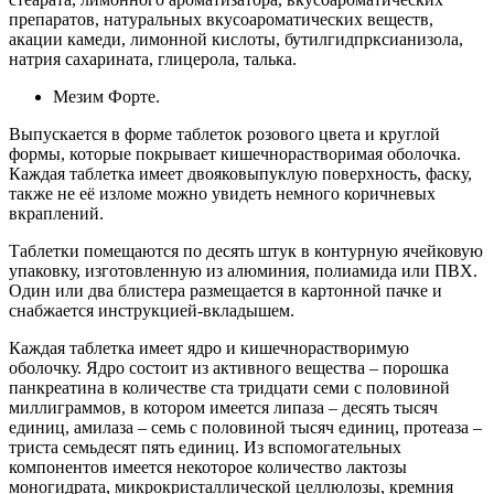
препаратов, натуральных вкусоароматических веществ,
акации камеди, лимонной кислоты, бутилгидпрксианизола,
натрия сахарината, глицерола, талька.
Мезим Форте.
Выпускается в форме таблеток розового цвета и круглой
формы, которые покрывает кишечнорастворимая оболочка.
Каждая таблетка имеет двояковыпуклую поверхность, фаску,
также не её изломе можно увидеть немного коричневых
вкраплений.
Таблетки помещаются по десять штук в контурную ячейковую
упаковку, изготовленную из алюминия, полиамида или ПВХ.
Один или два блистера размещается в картонной пачке и
снабжается инструкцией-вкладышем.
Каждая таблетка имеет ядро и кишечнорастворимую
оболочку. Ядро состоит из активного вещества – порошка
панкреатина в количестве ста тридцати семи с половиной
миллиграммов, в котором имеется липаза – десять тысяч
единиц, амилаза – семь с половиной тысяч единиц, протеаза –
триста семьдесят пять единиц. Из вспомогательных
компонентов имеется некоторое количество лактозы
моногидрата, микрокристаллической целлюлозы, кремния