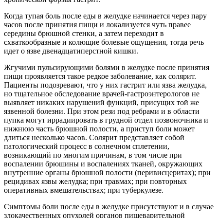
Когда тупая боль после еды в желудке начинается через пару
часов после принятия пищи и локализуется чуть правее
середины брюшной стенки, а затем переходит в
схваткообразные и колющие болевые ощущения, тогда речь
идет о язве двенадцатиперстной кишки.
Жгучими пульсирующими болями в желудке после принятия
пищи проявляется такое редкое заболевание, как солярит.
Пациенты подозревают, что у них гастрит или язва желудка,
но тщательное обследование врачей-гастроэнтерологов не
выявляет никаких нарушений функций, присущих той же
язвенной болезни. При этом рези под ребрами и в области
пупка могут иррадиировать в грудной отдел позвоночника и
нижнюю часть брюшной полости, а приступ боли может
длиться несколько часов. Солярит представляет собой
патологический процесс в солнечном сплетении,
возникающий по многим причинам, в том числе при
воспалении брюшины и воспалениях тканей, окружающих
внутренние органы брюшной полости (перивисцеритах); при
рецидивах язвы желудка; при травмах; при повторных
оперативных вмешательствах; при туберкулезе.
Симптомы боли после еды в желудке присутствуют и в случае
злокачественных опухолей органов пищеварительной