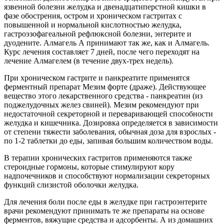
язвенной болезни желудка и двенадцатиперстной кишки в
фазе обострения, остром и хроническом гастритах с
повышенной и нормальной кислотностью желудка,
гастроэзофагеальной рефлюксной болезни, энтерите и
дуодените. Алмагель А принимают так же, как и Алмагель.
Курс лечения составляет 7 дней, после чего переходят на
лечение Алмагелем (в течение двух-трех недель).
При хроническом гастрите и панкреатите применятся
ферментный препарат Мезим форте (драже). Действующее
вещество этого лекарственного средства - панкреатин (из
поджелудочных желез свиней). Мезим рекомендуют при
недостаточной секреторной и переваривающей способности
желудка и кишечника. Дозировка определяется в зависимости
от степени тяжести заболевания, обычная доза для взрослых -
по 1-2 таблетки до еды, запивая большим количеством воды.
В терапии хронических гастритов применяются также
стероидные гормоны, которые стимулируют кору
надпочечников и способствуют нормализации секреторных
функций слизистой оболочки желудка.
Для лечения боли после еды в желудке при гастроэнтерите
врачи рекомендуют принимать те же препараты на основе
ферментов, вяжущие средства и адсорбенты. А из домашних