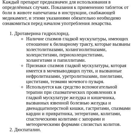
Каждый препарат предназначен для использования в
определённых случаях. Показания к применению таблеток от
боли в животе напечатаны в инструкции, снабжающей
медикамент, и этими указаниями обязательно необходимо
ознакомиться перед началом употребления лекарства.
Дротаверина гидрохлорид.
Наличие спазмов гладкой мускулатуры, имеющих
отношение к билиарному тракту, которые вызваны
холестолитиазами, холангиолитиазами,
холециститами, периохолециститами,
холангитами и папиллитами.
Признаки спазмов гладкой мускулатуры, которая
имеется в мочевыводящих путях, и вызванные
нефролитиазами, уретролитиазами, пиелитами,
циститами, тезмами мочевого пузыря.
Используется как средство вспомогательной
терапии при спазматических проявлениях в
гладкой мускулатуре желудка и кишечника,
вызванных язвенной болезнью желудка и
двенадцатиперстной кишки, гастритами, спазмами
кардии и привратника, энтеритами, колитами,
спастическими колитами с запорами и
метеорическими формами слизистых колитов.
Дюспаталин.