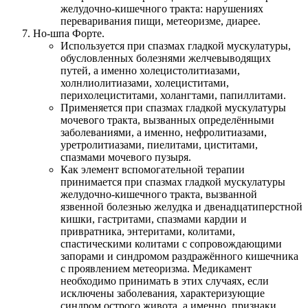
желудочно-кишечного тракта: нарушениях
переваривания пищи, метеоризме, диарее.
Но-шпа Форте.
Используется при спазмах гладкой мускулатуры,
обусловленных болезнями желчевыводящих
путей, а именно холецистолитиазами,
холнлиолитиазами, холециститами,
перихолециститами, холангтами, папиллитами.
Применяется при спазмах гладкой мускулатуры
мочевого тракта, вызванных определёнными
заболеваниями, а именно, нефролитиазами,
уретролитиазами, пиелитами, циститами,
спазмами мочевого пузыря.
Как элемент вспомогательной терапии
принимается при спазмах гладкой мускулатуры
желудочно-кишечного тракта, вызванной
язвенной болезнью желудка и двенадцатиперстной
кишки, гастритами, спазмами кардии и
привратника, энтеритами, колитами,
спастическими колитами с сопровождающими
запорами и синдромом раздражённого кишечника
с проявлением метеоризма. Медикамент
необходимо принимать в этих случаях, если
исключены заболевания, характеризующие
синдром острого живота, а именно, признаки