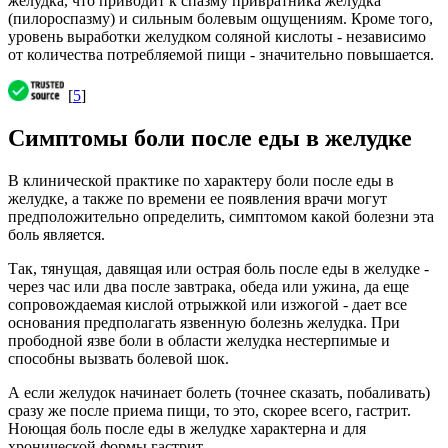
желудка, что приводит к спазму привратника желудка
(пилороспазму) и сильным болевым ощущениям. Кроме того,
уровень выработки желудком соляной кислоты - независимо
от количества потребляемой пищи - значительно повышается.
[
5
]
Симптомы боли после еды в желудке
В клинической практике по характеру боли после еды в
желудке, а также по времени ее появления врачи могут
предположительно определить, симптомом какой болезни эта
боль является.
Так, тянущая, давящая или острая боль после еды в желудке -
через час или два после завтрака, обеда или ужина, да еще
сопровождаемая кислой отрыжкой или изжогой - дает все
основания предполагать язвенную болезнь желудка. При
прободной язве боли в области желудка нестерпимые и
способны вызвать болевой шок.
А если желудок начинает болеть (точнее сказать, побаливать)
сразу же после приема пищи, то это, скорее всего, гастрит.
Ноющая боль после еды в желудке характерна и для
хронической формы гастрит.