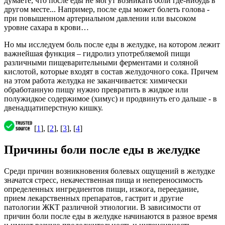
думаете, что после еды не могут возникать боли где-нибудь в
другом месте... Например, после еды может болеть голова -
при повышенном артериальном давлении или высоком
уровне сахара в крови…
Но мы исследуем боль после еды в желудке, на котором лежит
важнейшая функция – гидролиз употребляемой пищи
различными пищеварительными ферментами и соляной
кислотой, которые входят в состав желудочного сока. Причем
на этом работа желудка не заканчивается: химически
обработанную пищу нужно превратить в жидкое или
полужидкое содержимое (химус) и продвинуть его дальше - в
двенадцатиперстную кишку.
[
1
], [
2
], [
3
], [
4
]
Причины боли после еды в желудке
Среди причин возникновения болевых ощущений в желудке
значатся стресс, некачественная пища и непереносимость
определенных ингредиентов пищи, изжога, переедание,
прием лекарственных препаратов, гастрит и другие
патологии ЖКТ различной этиологии. В зависимости от
причин боли после еды в желудке начинаются в разное время