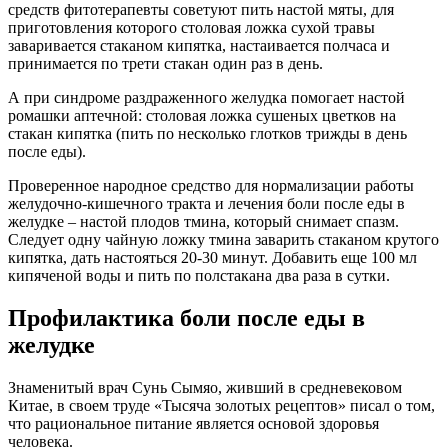
средств фитотерапевты советуют пить настой мяты, для
приготовления которого столовая ложка сухой травы
заваривается стаканом кипятка, настаивается полчаса и
принимается по трети стакан один раз в день.
А при синдроме раздраженного желудка помогает настой
ромашки аптечной: столовая ложка сушеных цветков на
стакан кипятка (пить по несколько глотков трижды в день
после еды).
Проверенное народное средство для нормализации работы
желудочно-кишечного тракта и лечения боли после еды в
желудке – настой плодов тмина, который снимает спазм.
Следует одну чайную ложку тмина заварить стаканом крутого
кипятка, дать настояться 20-30 минут. Добавить еще 100 мл
кипяченой воды и пить по полстакана два раза в сутки.
Профилактика боли после еды в
желудке
Знаменитый врач Сунь Сымяо, живший в средневековом
Китае, в своем труде «Тысяча золотых рецептов» писал о том,
что рациональное питание является основой здоровья
человека.