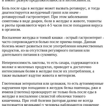
и имеют разную продолжительность и интенсивность.
Боль после еды в желудке может вызвать ротавирус, и тогда
диагностируется желудочный грипп или иначе -
ротавирусный гастроэнтерит. При этом заболевании
симптомы в виде диареи, боли в желудке и животе, тошноты
и рвоты проявляются через 4-5 часов после попадания вируса
в организм.
Воспаление желудка и тонкой кишки - острый гастроэнтерит -
часто сопровождается болью после приема пищи. Данная
болезнь может развиться после употребления некачественных
продуктов, из-за отсутствия регулярного питания или
длительного питания в сухомятку.
Непереносимость лактозы, то есть сахара, содержащегося в
молоке и молочных продуктах, приводит к достаточно
интенсивным болям в желудке после их употребления, а
также вызывает вздутие живота и метеоризм.
Глютеновая энтеропатия или целиакия, то есть аутоиммунные
нарушения при попадании в желудок белка пшеницы, ржи и
ячменя (глютена) провоцирует не только боль после еды в
желудке и воспаление слизистой оболочки тонкого
кишечника. При этой болезни (которая далеко не всегда
распознается медиками) у человека наблюдаются снижение