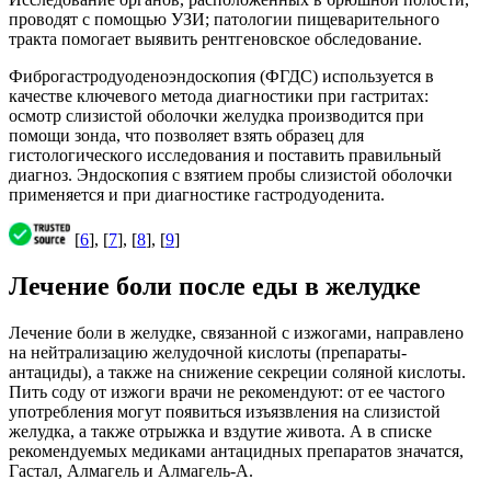
проводят с помощью УЗИ; патологии пищеварительного
тракта помогает выявить рентгеновское обследование.
Фиброгастродуоденоэндоскопия (ФГДС) используется в
качестве ключевого метода диагностики при гастритах:
осмотр слизистой оболочки желудка производится при
помощи зонда, что позволяет взять образец для
гистологического исследования и поставить правильный
диагноз. Эндоскопия с взятием пробы слизистой оболочки
применяется и при диагностике гастродуоденита.
[
6
], [
7
], [
8
], [
9
]
Лечение боли после еды в желудке
Лечение боли в желудке, связанной с изжогами, направлено
на нейтрализацию желудочной кислоты (препараты-
антациды), а также на снижение секреции соляной кислоты.
Пить соду от изжоги врачи не рекомендуют: от ее частого
употребления могут появиться изъязвления на слизистой
желудка, а также отрыжка и вздутие живота. А в списке
рекомендуемых медиками антацидных препаратов значатся,
Гастал, Алмагель и Алмагель-А.