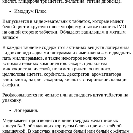
кислот, глицерола триацетата, желатина, титана диоксида.
Имодиум Плюс.
Выпускается в виде жевательных таблеток, которые имеют
белый цвет и круглую плоскую форму, а также надпись IMO
на одной стороне таблетки. Обладают ванильным и мятным
запахом.
В каждой таблетке содержится активных веществ лоперамида
гидрохлорида – два миллиграмма и симетикона – сто двадцать
пять миллиграммов, а также некоторое количество
вспомогательных компонентов: сахара, целлюлозы
микрокристаллической, полиметакрилата основного,
целлюлозы ацетата, сорбитола, декстратов, ароматизатора
ванильного, натрия сахарина, кислоты стеариновой, кальция
фосфата.
Расфасовывается по четыре или двенадцать штук таблеток на
упаковку.
Лоперамид.
Медикамент производится в виде твёрдых желатиновых
капсул № 3, обладающих корпусом белого цвета с зелёной
крышечкой. В капсулах находится белый или белый с жёлтым