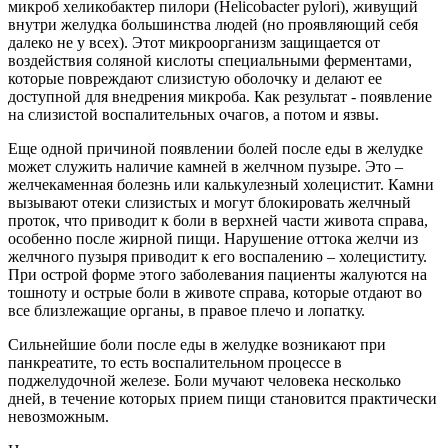
микроб хеликобактер пилори (Helicobacter pylori), живущий
внутри желудка большинства людей (но проявляющий себя
далеко не у всех). Этот микроорганизм защищается от
воздействия соляной кислоты специальными ферментами,
которые повреждают слизистую оболочку и делают ее
доступной для внедрения микроба. Как результат - появление
на слизистой воспалительных очагов, а потом и язвы.
Еще одной причиной появлении болей после еды в желудке
может служить наличие камней в желчном пузыре. Это –
желчекаменная болезнь или калькулезный холецистит. Камни
вызывают отеки слизистых и могут блокировать желчный
проток, что приводит к боли в верхней части живота справа,
особенно после жирной пищи. Нарушение оттока желчи из
желчного пузыря приводит к его воспалению – холециститу.
При острой форме этого заболевания пациенты жалуются на
тошноту и острые боли в животе справа, которые отдают во
все близлежащие органы, в правое плечо и лопатку.
Сильнейшие боли после еды в желудке возникают при
панкреатите, то есть воспалительном процессе в
поджелудочной железе. Боли мучают человека несколько
дней, в течение которых прием пищи становится практически
невозможным.