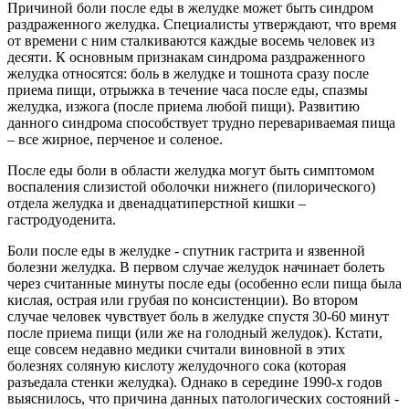
Причиной боли после еды в желудке может быть синдром
раздраженного желудка. Специалисты утверждают, что время
от времени с ним сталкиваются каждые восемь человек из
десяти. К основным признакам синдрома раздраженного
желудка относятся: боль в желудке и тошнота сразу после
приема пищи, отрыжка в течение часа после еды, спазмы
желудка, изжога (после приема любой пищи). Развитию
данного синдрома способствует трудно перевариваемая пища
– все жирное, перченое и соленое.
После еды боли в области желудка могут быть симптомом
воспаления слизистой оболочки нижнего (пилорического)
отдела желудка и двенадцатиперстной кишки –
гастродуоденита.
Боли после еды в желудке - спутник гастрита и язвенной
болезни желудка. В первом случае желудок начинает болеть
через считанные минуты после еды (особенно если пища была
кислая, острая или грубая по консистенции). Во втором
случае человек чувствует боль в желудке спустя 30-60 минут
после приема пищи (или же на голодный желудок). Кстати,
еще совсем недавно медики считали виновной в этих
болезнях соляную кислоту желудочного сока (которая
разъедала стенки желудка). Однако в середине 1990-х годов
выяснилось, что причина данных патологических состояний -