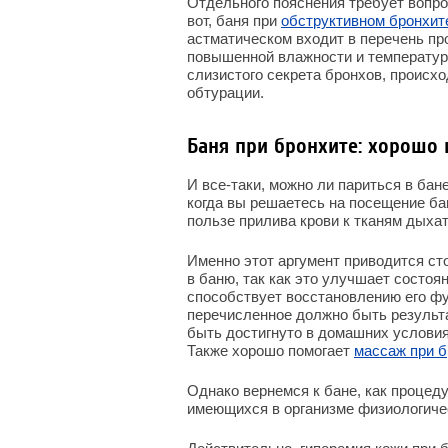
Отдельного пояснения требует вопро
вот, баня при
обструктивном бронхит
астматическом входит в перечень пр
повышенной влажности и температур
слизистого секрета бронхов, происход
обтурации.
Баня при бронхите: хорошо 
И все-таки, можно ли париться в бан
когда вы решаетесь на посещение бан
пользе прилива крови к тканям дыха
Именно этот аргумент приводится ст
в баню, так как это улучшает состоя
способствует восстановлению его фу
перечисленное должно быть результ
быть достигнуто в домашних услови
Также хорошо помогает
массаж при б
Однако вернемся к бане, как процеду
имеющихся в организме физиологичес