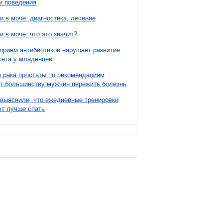
и поведения
и в моче: диагностика, лечение
и в моче: что это значит?
приём антибиотиков нарушает развитие
ета у младенцев
 рака простаты по рекомендациям
т большинству мужчин пережить болезнь
выяснили, что ежедневные тренировки
т лучше спать