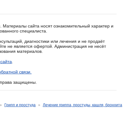
. Материалы сайта носят ознакомительный характер и
ованного специалиста.
сультаций, диагностики или лечения и не продаёт
йте не является офертой. Администрация не несёт
ьзования материалов.
 сайта
.
братной связи.
е права защищены.
»
Грипп и простуда
»
Лечение гриппа, простуды, кашля, бронхита
ля при бронхите