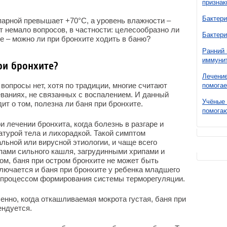
признак
Бактери
 парной превышает +70°С, а уровень влажности –
т немало вопросов, в частности: целесообразно ли
Бактери
е – можно ли при бронхите ходить в баню?
Ранний 
иммунит
ри бронхите?
Лечение
 вопросы нет, хотя по традиции, многие считают
помогае
ваниях, не связанных с воспалением. И данный
Учёные 
ит о том, полезна ли баня при бронхите.
помогаю
 лечении бронхита, когда болезнь в разгаре и
турой тела и лихорадкой. Такой симптом
льной или вирусной этиологии, и чаще всего
пами сильного кашля, загрудинными хрипами и
ом, баня при остром бронхите не может быть
лючается и баня при бронхите у ребенка младшего
м процессом формирования системы терморегуляции.
енно, когда откашливаемая мокрота густая, баня при
ендуется.