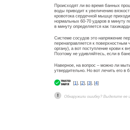
Происходят ли во время банных проц
воды приводит к увеличению вязкост
кровотока сердечной мышце приходи
нормальных 60-70 ударов в минуту по
в минуту определяется как тахикарди
Системе сосудов это напряжение пер
перенаправляется к поверхностным 
органу), а вот поступление крови к 
Поэтому не удивляйтесь, если в бан
Наверное, на вопрос – можно ли мыть
утвердительно. Но вот лечить его в б
[
1
], [
2
], [
3
], [
4
]
!
Обнаружили ошибку? Выделите ее и 