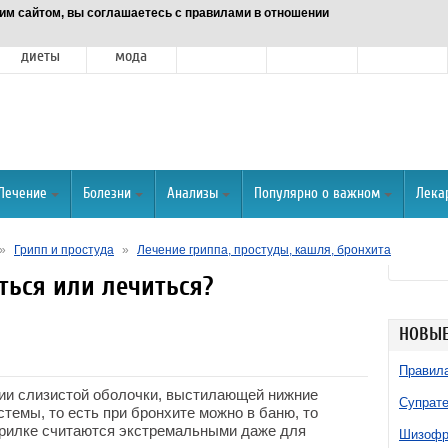
им сайтом, вы соглашаетесь с правилами в отношении
Питание и
Красота и
Отношения
Спорт
О портале
диеты
мода
Лечение
Болезни
Анализы
Популярно о важном
Лека
»
Грипп и простуда
»
Лечение гриппа, простуды, кашля, бронхита
ться или лечиться?
НОВЫЕ
Правила
нии слизистой оболочки, выстилающей нижние
Супрате
темы, то есть при бронхите можно в баню, то
арилке считаются экстремальными даже для
Шизофре