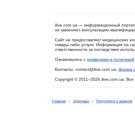
ilive.com.ua — информационный портал
не заменяют консультацию квалифицир
Сайт не предоставляет медицинских кон
товары либо услуги. Информация на са
ответственности за последствия испол
Ознакомьтесь с
правилами и политикой
Контакты: contact@ilive.com.ua,
форма о
Copyright © 2011–2026 ilive.com.ua. Вс
Главная
»
Здоровье
»
Популярно о важном
Сосновые почки от каш
Автор: Алексей Портнов, семейный врач