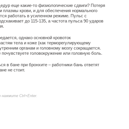
едур еще какие-то физиологические сдвиги? Потеря
и плазмы крови, и для обеспечения нормального
тся работать в усиленном режиме. Пульс с
дскакивает до 115-135, а частота пульса 90 ударов
я.
едается, однако основной кровоток
частям тела и коже (как терморегулирующему
внутренним органам и головному мозгу сокращается.
е почувствуете головокружение или головную боль.
ся в бане при бронхите – работники бань ответят
ане не стоит.
нажмите Ctrl+Enter.