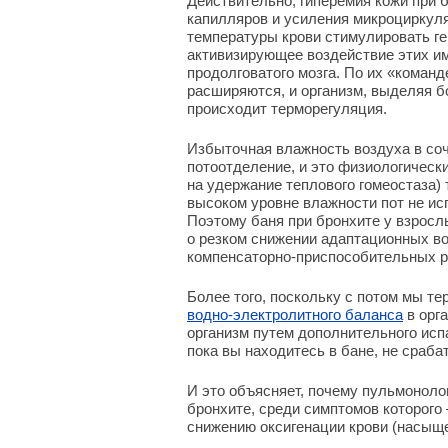
Действительно, гиперемия кожи при 
капилляров и усиления микроциркул
температуры крови стимулировать г
активизирующее воздействие этих и
продолговатого мозга. По их «коман
расширяются, и организм, выделяя б
происходит терморегуляция.
Избыточная влажность воздуха в со
потоотделение, и это физиологическ
на удержание теплового гомеостаза)
высоком уровне влажности пот не ис
Поэтому баня при бронхите у взрос
о резком снижении адаптационных в
компенсаторно-приспособительных р
Более того, поскольку с потом мы т
водно-электролитного баланса
в орг
организм путем дополнительного испа
пока вы находитесь в бане, не сраб
И это объясняет, почему пульмоноло
бронхите, среди симптомов которого
снижению оксигенации крови (насыще