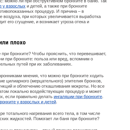
с: можно ли при обструктивном бронхите в баню. Так
е у взрослых
и детей, а также при бронхите
отивопоказанных процедур. И причина – в
е воздуха, при которых увеличивается выработка
ит его сгущение, и возникает угроза отека и
или плохо
е при бронхите? Чтобы прояснить, что перевешивает,
и при бронхите: польза или вред, вспомним о
тельных путей при их заболеваниях.
оронниками мнения, что можно при бронхите ходить
ние цилиарного (мерцательного) эпителия бронхов,
нкций и облегчению откашливания мокроты. Но все
атом локально воздействующих процедур и может
ях, если правильно делать
ингаляции при бронхите
.
ронхите у взрослых и детей
.
ре тотального нагревания всего тела, в том числе
ких жидкостей. Помогает ли баня при бронхите?