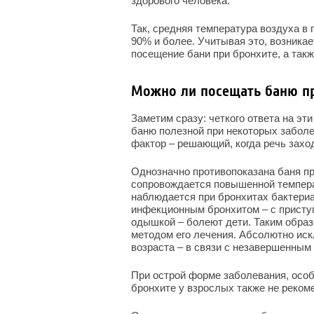
здорового человека.
Так, средняя температура воздуха в
90% и более. Учитывая это, возникае
посещение бани при бронхите, а такж
Можно ли посещать баню п
Заметим сразу: четкого ответа на эти
баню полезной при некоторых заболе
фактор – решающий, когда речь заход
Однозначно противопоказана баня при
сопровождается повышенной темпера
наблюдается при бронхитах бактериа
инфекционным бронхитом – с присту
одышкой – болеют дети. Таким образ
методом его лечения. Абсолютно иск
возраста – в связи с незавершенны
При острой форме заболевания, особ
бронхите у взрослых также не реком