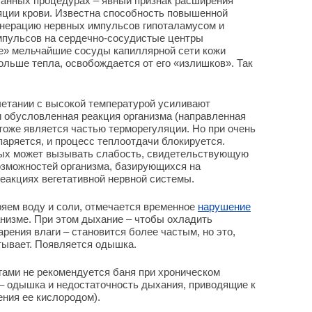
банных процедурах – явный признак расширения
яции крови. Известна способность повышенной
енерацию нервных импульсов гипоталамусом и
мпульсов на сердечно-сосудистые центры
де» мельчайшие сосуды капиллярной сети кожи
ольше тепла, освобождается от его «излишков». Так
четании с высокой температурой усиливают
и обусловленная реакция организма (направленная
 тоже является частью терморегуляции. Но при очень
паряется, и процесс теплоотдачи блокируется.
лых может вызывать слабость, свидетельствующую
озможностей организма, базирующихся на
еакциях вегетативной нервной системы.
еряем воду и соли, отмечается временное
нарушение
анизме. При этом дыхание – чтобы охладить
рения влаги – становится более частым, но это,
атывает. Появляется одышка.
гами не рекомендуется баня при хроническом
 – одышка и недостаточность дыхания, приводящие к
ния ее кислородом).