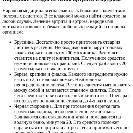
Народная медицина всегда славилась большим количеством
полезных рецептов. В ее кладовой можно найти средство на
любой случай. Лечение артрита и артроза, народными
методами позволит избежать побочных реакций со стороны
организма.
Брусника. Достаточно просто приготовить отвар из
листиков растения. Необходимо взять пару столовых
ложек сырья и залить их 200 мл кипятка. Затем все
ставится на плиту и кипятиться. Полученное средство
нужно использовать правильно. Следует разбавлять 20
грамм сырья на стакан кипятка.
Береза, крапива и фиалка. Каждого ингредиента нужно
взять по 2,5 столовых ложки. Необходимы
непосредственно листья. Все ингредиенты смешиваются
между собой и заливаются стаканом кипятка. После
чего средство ставится на огонь и кипятиться. Препарат
используют по половине стакана до 4-х раз в сутки.
Черная смородина. Для приготовления берется пять
грамм смородины, непосредственно ее листиков.
Заливаются они стаканом кипятка и помещаются на
водяную баню, минут на 20. Это средство поможет
справиться от артрита и артроза, если принимать его по
столовой ложке 3 раза в сутки.