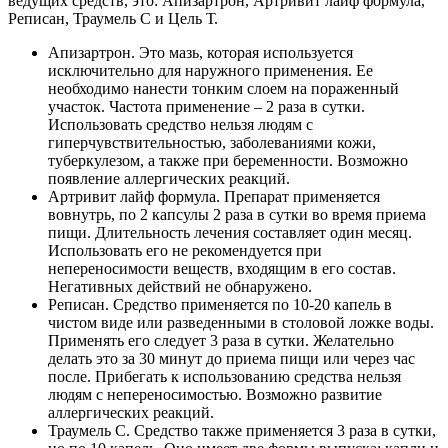
ведущих средств, это: Апизартрон, Артривит лайф формула,
Реписан, Траумель С и Цель Т.
Апизартрон. Это мазь, которая используется
исключительно для наружного применения. Ее
необходимо нанести тонким слоем на пораженный
участок. Частота применение – 2 раза в сутки.
Использовать средство нельзя людям с
гиперчувствительностью, заболеваниями кожи,
туберкулезом, а также при беременности. Возможно
появление аллергических реакций.
Артривит лайф формула. Препарат применяется
вовнутрь, по 2 капсулы 2 раза в сутки во время приема
пищи. Длительность лечения составляет один месяц.
Использовать его не рекомендуется при
непереносимости веществ, входящим в его состав.
Негативных действий не обнаружено.
Реписан. Средство применяется по 10-20 капель в
чистом виде или разведенными в столовой ложке воды.
Применять его следует 3 раза в сутки. Желательно
делать это за 30 минут до приема пищи или через час
после. Прибегать к использованию средства нельзя
людям с непереносимостью. Возможно развитие
аллергических реакций.
Траумель С. Средство также применяется 3 раза в сутки,