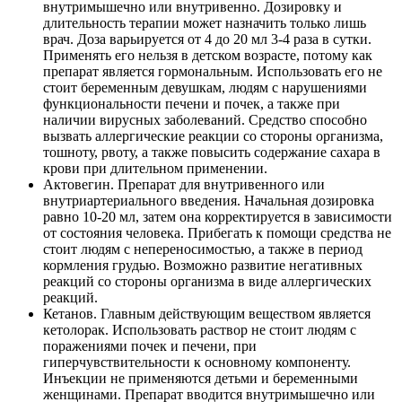
внутримышечно или внутривенно. Дозировку и
длительность терапии может назначить только лишь
врач. Доза варьируется от 4 до 20 мл 3-4 раза в сутки.
Применять его нельзя в детском возрасте, потому как
препарат является гормональным. Использовать его не
стоит беременным девушкам, людям с нарушениями
функциональности печени и почек, а также при
наличии вирусных заболеваний. Средство способно
вызвать аллергические реакции со стороны организма,
тошноту, рвоту, а также повысить содержание сахара в
крови при длительном применении.
Актовегин. Препарат для внутривенного или
внутриартериального введения. Начальная дозировка
равно 10-20 мл, затем она корректируется в зависимости
от состояния человека. Прибегать к помощи средства не
стоит людям с непереносимостью, а также в период
кормления грудью. Возможно развитие негативных
реакций со стороны организма в виде аллергических
реакций.
Кетанов. Главным действующим веществом является
кетолорак. Использовать раствор не стоит людям с
поражениями почек и печени, при
гиперчувствительности к основному компоненту.
Инъекции не применяются детьми и беременными
женщинами. Препарат вводится внутримышечно или