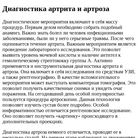
Диагностика артрита и артроза
Диагностические мероприятия включают в себя массу
процедур. Первым делом необходимо собрать подобный
анамнез. Важно знать болел ли человек инфекционными
заболеваниями, были ли у него серьезные травмы. После чего
оценивается течение артрита. Важным мероприятием является
проведение лабораторного исследования. Это позволит
выявить уровень мочевой кислоты и наличие антител к
гемолитическому стрептококку группы А. Активно
применяется и инструментальная диагностика артрита и
артроза. Она включает в себя исследования по средствам УЗИ,
а также рентгенографию. В качестве вспомогательного
мероприятия может выступать компьютерная томография. Это
позволит получить качественные снимки и увидеть очаг
поражения. На сегодняшний день особой популярностью
пользуется процедура артроскопии. Данная технология
позволяет изучить сустав более подробно. Особой
информативностью отличается рентгеновское исследование.
Оно позволяет получить «картинку» происходящего в
дополнительных проекциях.
Диагностика артроза немного отличается, проводят ее в
несколько стадий. На первом этапе наблюдают за движениями