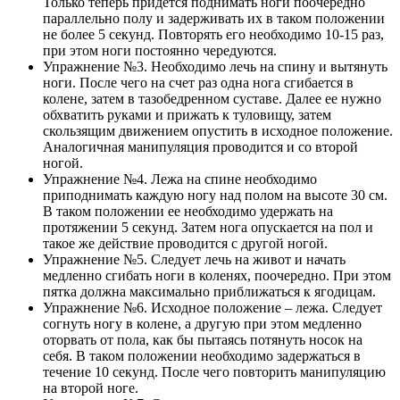
Только теперь придется поднимать ноги поочередно
параллельно полу и задерживать их в таком положении
не более 5 секунд. Повторять его необходимо 10-15 раз,
при этом ноги постоянно чередуются.
Упражнение №3. Необходимо лечь на спину и вытянуть
ноги. После чего на счет раз одна нога сгибается в
колене, затем в тазобедренном суставе. Далее ее нужно
обхватить руками и прижать к туловищу, затем
скользящим движением опустить в исходное положение.
Аналогичная манипуляция проводится и со второй
ногой.
Упражнение №4. Лежа на спине необходимо
приподнимать каждую ногу над полом на высоте 30 см.
В таком положении ее необходимо удержать на
протяжении 5 секунд. Затем нога опускается на пол и
такое же действие проводится с другой ногой.
Упражнение №5. Следует лечь на живот и начать
медленно сгибать ноги в коленях, поочередно. При этом
пятка должна максимально приближаться к ягодицам.
Упражнение №6. Исходное положение – лежа. Следует
согнуть ногу в колене, а другую при этом медленно
оторвать от пола, как бы пытаясь потянуть носок на
себя. В таком положении необходимо задержаться в
течение 10 секунд. После чего повторить манипуляцию
на второй ноге.