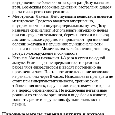
внутривенно не более 60 мг за один раз. Дозу назначает
врач. Возможны побочные действия: гастралгия, диарея,
рвота и аллергические реакции.
Метотрексат Лахема. Действующим веществом является
метотрексат. Средство вводится внутривенно,
внутримышечно и внутриартериальным путем. Дозу
назначает специалист. Использовать инъекцию нельзя
при гиперчувствительности, беременности и в период
лактации. Также средство не применяют при язвенной
болезни желудка и нарушениях функциональности
печени и почек. Может вызвать: лейкопению, тошноту,
рвоту, головокружение и сонливость.
Кетонал. Уколы назначают 1-3 раза в сутки по одной
ампуле. Если введение прерывистое, то средство
разбавляют физраствором и вводят постепенно на
протяжении часа. Повторное использование возможно
не раньше, чем через 8 часов. Использовать препарата не
стоит при гиперчувствительности, хронических
заболевания почек, нарушениях свертываемости крови
и в период беременности. Не исключены негативные
реакции со стороны организма в виде боли в животе,
тошноте, рвоте и нарушениях функциональности
печени.
Народные методы лечения артрита и артроза