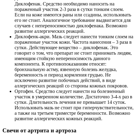
Диклофенак. Средство необходимо наносить на
пораженный участок 2-3 раза в сутки тонким слоем.
Если на коже имеются раны или ссадины, использовать
его не стоит. Аналогичное требование выдвигается для
случаев с непереносимостью диклофенака. Возможно
развитие аллергических реакций.
Диклофенк-акри. Мазь следует нанести тонким слоем на
пораженные участок кожи. Частота нанесения – 3 раза в
сутки. Действующее вещество – диклофенак. Это
говорит о том, что препарат не стоит принимать людям,
имеющим стойкую непереносимость данного
компонента. К противопоказаниям относят:
бронхиальную астму, язвенную болезнь желудка,
беременность и период кормления грудью. Не
исключено развитие побочных действий, в виде
аллергических реакций со стороны кожных покровов.
Ортофен. Средство следует нанести на болезненный
участок в умеренном количестве. Достаточно 3-4-х раз в
сутки. Длительность лечения не превышает 14 суток.
Использовать мазь не стоит при гиперчувствительности,
а также на третьем триместре беременности. Возможно
развитие аллергических кожных реакций.
Свечи от артрита и артроза