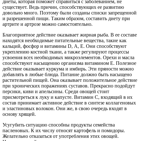
диеты, которая поможет справиться с заболеванием, не
существует. Ведь причин, способствующих ее развитию
довольно много. Поэтому были созданы списки запрещенной
и разрешенной пищи. Таким образом, составить диету при
артрите и артрозе можно самостоятельно.
Благоприятное действие оказывает жирная рыба. В ее составе
находятся необходимые питательные вещества, такие как
кальций, фосфор и витамины D, А, Е. Они способствуют
укреплению костной ткани, а также регулируют процессы
усвоения всех необходимых микроэлементов. Орехи и масла
способствуют насыщению организма витамином Е. Полезное
действие оказывает куркума и имбирь. Эти пряности можно
добавлять в любые блюда. Питание должно быть насыщено
растительной пищей. Она оказывает положительное действие
при хронических поражениях суставов. Прекрасно подойдут
персики, киви и апельсины. Среди овощей стоит
присмотреться к луку и капусте. Витамин С, входящий в их
состав принимает активное действие в синтезе коллагеновых
и эластиновых волокон. Они же, в свою очередь входят в
основу хрящей.
Усугубить ситуацию способны продукты семейства
пасленовых. К их числу относят картофель и помидоры.
Желательно отказаться от употребления этих овощей.