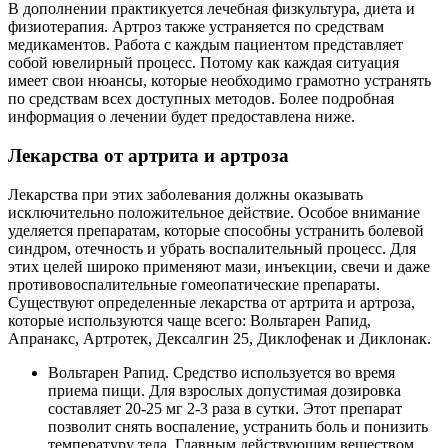
В дополнении практикуется лечебная физкультура, диета и
физиотерапия. Артроз также устраняется по средствам
медикаментов. Работа с каждым пациентом представляет
собой ювелирный процесс. Потому как каждая ситуация
имеет свои нюансы, которые необходимо грамотно устранять
по средствам всех доступных методов. Более подробная
информация о лечении будет предоставлена ниже.
Лекарства от артрита и артроза
Лекарства при этих заболевания должны оказывать
исключительно положительное действие. Особое внимание
уделяется препаратам, которые способны устранить болевой
синдром, отечность и убрать воспалительный процесс. Для
этих целей широко применяют мази, инъекции, свечи и даже
противовоспалительные гомеопатические препараты.
Существуют определенные лекарства от артрита и артроза,
которые используются чаще всего: Вольтарен Рапид,
Апранакс, Артротек, Дексалгин 25, Диклофенак и Диклонак.
Вольтарен Рапид. Средство используется во время
приема пищи. Для взрослых допустимая дозировка
составляет 20-25 мг 2-3 раза в сутки. Этот препарат
позволит снять воспаление, устранить боль и понизить
температуру тела. Главным действующим веществом