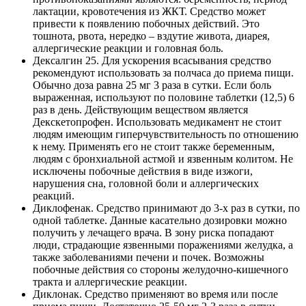
лактации, кровотечения из ЖКТ. Средство может
привести к появлению побочных действий. Это
тошнота, рвота, нередко – вздутие живота, диарея,
аллергические реакции и головная боль.
Дексалгин 25. Для ускорения всасывания средство
рекомендуют использовать за полчаса до приема пищи.
Обычно доза равна 25 мг 3 раза в сутки. Если боль
выраженная, используют по половине таблетки (12,5) 6
раз в день. Действующим веществом является
Декскетопрофен. Использовать медикамент не стоит
людям имеющим гиперчувствительность по отношению
к нему. Применять его не стоит также беременным,
людям с бронхиальной астмой и язвенным колитом. Не
исключены побочные действия в виде изжоги,
нарушения сна, головной боли и аллергических
реакций.
Диклофенак. Средство принимают до 3-х раз в сутки, по
одной таблетке. Данные касательно дозировки можно
получить у лечащего врача. В зону риска попадают
люди, страдающие язвенными поражениями желудка, а
также заболеваниями печени и почек. Возможны
побочные действия со стороны желудочно-кишечного
тракта и аллергические реакции.
Диклонак. Средство применяют во время или после