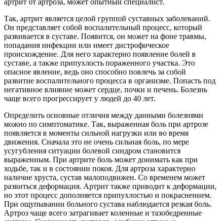
артрит от артроза, может опытный специалист.
Так, артрит является целой группой суставных заболеваний.
Он представляет собой воспалительный процесс, который
развивается в суставе. Появится, он может на фоне травмы,
попадания инфекции или имеет дистрофическое
происхождение. Для него характерно появление болей в
суставе, а также припухлость пораженного участка. Это
опасное явление, ведь оно способно повлечь за собой
развитие воспалительного процесса в организме. Попасть под
негативное влияние может сердце, почки и печень. Болезнь
чаще всего прогрессирует у людей до 40 лет.
Определить основные отличия между данными болезнями
можно по симптоматике. Так, выраженная боль при артрозе
появляется в моменты сильной нагрузки или во время
движения. Сначала это не очень сильная боль, по мере
усугубления ситуации болевой синдром становится
выраженным. При артрите боль может донимать как при
ходьбе, так и в состоянии покоя. Для артроза характерно
наличие хруста, сустав малоподвижен. Со временем может
развиться деформация. Артрит также приводит к деформации,
но этот процесс дополняется припухлостью и покраснением.
При ощупывании больного сустава наблюдается резкая боль.
Артроз чаще всего затрагивает коленные и тазобедренные