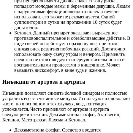
при непереносимости диклофенака. В зону риска
попадают молодые мамы и беременные девушки. Людям
с нарушениями функциональности почек и печени
использовать его также не рекомендуется. Одной
суппозитории в сутки на протяжении 10 суток будет
достаточно.
Кетонал. Данный препарат оказывает выраженное
противововспалительное и обезболивающее действие. В
виде свечей он действует гораздо лучше, при этом
снижая риск развития побочных реакций. Достаточно
использовать одну свечу утром и вечером. Применять
средство не стоит людям с гиперчувствительностью и
воспалительными процессами в кишечнике. Может
вызывать дискомфорт, в виде зуда и жжения.
Инъекции от артроза и артрита
Инъекции позволяют снизить болевой синдром и полностью
устранить его за считанные минуты. Используют их довольно
часто, но в основном в тех случаях, когда ситуация
усложняется. Часто применяют от артроза и артрита
следующие инъекции: Дексаметазона фосфат, Актовегин,
Кетанов, Метотрексат Лахема и Кетонал.
Дексаметазона фосфат. Средство вводится