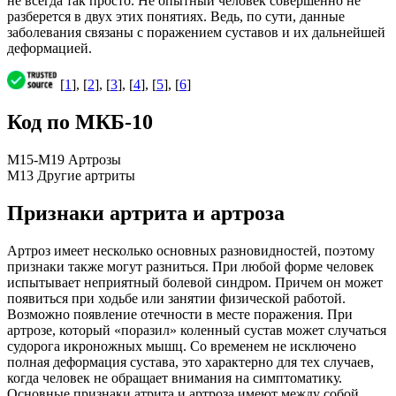
не всегда так просто. Не опытный человек совершенно не
разберется в двух этих понятиях. Ведь, по сути, данные
заболевания связаны с поражением суставов и их дальнейшей
деформацией.
[
1
], [
2
], [
3
], [
4
], [
5
], [
6
]
Код по МКБ-10
M15-M19 Артрозы
M13 Другие артриты
Признаки артрита и артроза
Артроз имеет несколько основных разновидностей, поэтому
признаки также могут разниться. При любой форме человек
испытывает неприятный болевой синдром. Причем он может
появиться при ходьбе или занятии физической работой.
Возможно появление отечности в месте поражения. При
артрозе, который «поразил» коленный сустав может случаться
судорога икроножных мышц. Со временем не исключено
полная деформация сустава, это характерно для тех случаев,
когда человек не обращает внимания на симптоматику.
Основные признаки атрита и артроза имеют между собой