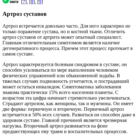
[
7
], [
8
], [
9
]
Артроз суставов
Артроз встречается довольно часто. Для него характерно не
только поражение сустава, но и костной ткани. Отличить
артроз суставов от артрита может опытный специалист.
Главным отличительным симптомом является наличие
дегенеративного процесса. Причем этот процесс протекает в
самом суставе.
Артроз характеризуется болевым синдромом в суставе, он
способен усиливаться по мере выполнения человеком
физических упражнений или обыкновенной ходьбы. В
тяжелых случаях подвижность угнетается, и пострадавший
может остаться инвалидом. Симптоматика заболевания
знакома практически 15% всего населения планеты. С
возрастом эта цифра начинает стремительно увеличиваться.
Страдают артрозом, как женщины, так и мужчины. Он имеет
две формы: первичную и вторичную. Первичный артроз
встречается в 50% всех случаев. Развиться он способен даже в
здоровом суставе. Главной причиной является чрезмерная
нагрузка. Вторичный артроз развивается на фоне
предшествующих ему травм и воспалительных процессов.