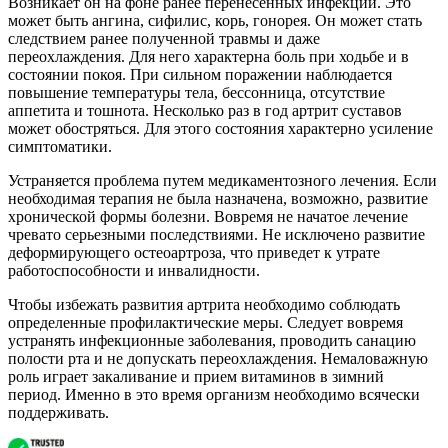
Возникает он на фоне ранее перенесенных инфекций. Это
может быть ангина, сифилис, корь, гонорея. Он может стать
следствием ранее полученной травмы и даже
переохлаждения. Для него характерна боль при ходьбе и в
состоянии покоя. При сильном поражении наблюдается
повышение температуры тела, бессонница, отсутствие
аппетита и тошнота. Несколько раз в год артрит суставов
может обостряться. Для этого состояния характерно усиление
симптоматики.
Устраняется проблема путем медикаментозного лечения. Если
необходимая терапия не была назначена, возможно, развитие
хронической формы болезни. Вовремя не начатое лечение
чревато серьезными последствиями. Не исключено развитие
деформирующего остеоартроза, что приведет к утрате
работоспособности и инвалидности.
Чтобы избежать развития артрита необходимо соблюдать
определенные профилактические меры. Следует вовремя
устранять инфекционные заболевания, проводить санацию
полости рта и не допускать переохлаждения. Немаловажную
роль играет закаливание и прием витаминов в зимний
период. Именно в это время организм необходимо всячески
поддерживать.