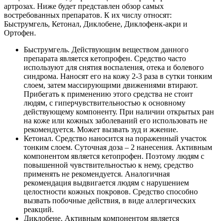
артрозах. Ниже будет представлен обзор самых
востребованных препаратов. К их числу относят:
Быструмгель, Кетонал, Диклобене, Диклофенк-акри и
Ортофен.
Быструмгель. Действующим веществом данного
препарата является кетопрофен. Средство часто
используют для снятия воспаления, отека и болевого
синдрома. Наносят его на кожу 2-3 раза в сутки тонким
слоем, затем массирующими движениями втирают.
Прибегать к применению этого средства не стоит
людям, с гиперчувствительностью к основному
действующему компоненту. При наличии открытых ран
на коже или кожных заболеваний его использовать не
рекомендуется. Может вызвать зуд и жжение.
Кетонал. Средство наносится на пораженный участок
тонким слоем. Суточная доза – 2 нанесения. Активным
компонентом является кетопрофен. Поэтому людям с
повышенной чувствительностью к нему, средство
применять не рекомендуется. Аналогичная
рекомендация выдвигается людям с нарушением
целостности кожных покровов. Средство способно
вызвать побочные действия, в виде аллергических
реакций.
Диклобене. Активным компонентом является