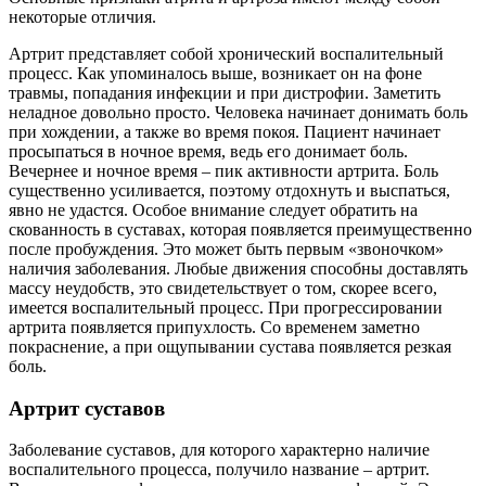
некоторые отличия.
Артрит представляет собой хронический воспалительный
процесс. Как упоминалось выше, возникает он на фоне
травмы, попадания инфекции и при дистрофии. Заметить
неладное довольно просто. Человека начинает донимать боль
при хождении, а также во время покоя. Пациент начинает
просыпаться в ночное время, ведь его донимает боль.
Вечернее и ночное время – пик активности артрита. Боль
существенно усиливается, поэтому отдохнуть и выспаться,
явно не удастся. Особое внимание следует обратить на
скованность в суставах, которая появляется преимущественно
после пробуждения. Это может быть первым «звоночком»
наличия заболевания. Любые движения способны доставлять
массу неудобств, это свидетельствует о том, скорее всего,
имеется воспалительный процесс. При прогрессировании
артрита появляется припухлость. Со временем заметно
покраснение, а при ощупывании сустава появляется резкая
боль.
Артрит суставов
Заболевание суставов, для которого характерно наличие
воспалительного процесса, получило название – артрит.