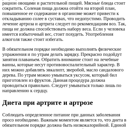
рацион овощами и растительной пищей. Мясные блюда стоит
сократить. Соленая пища должна отойти на второй план,
повышенное ее содержание в организме может привести к
откладыванию солее в суставах, что недопустимо. Проводить
лечение артроза и артрита следует по рекомендациям воз. Так,
пища не должна способствовать набору веса. Если у человека
имеется избыточный вес, стоит похудеть. Употребления
алкоголя также стоит избегать.
В обязательном порядке необходимо выполнять физические
упражнения и по утрам делать зарядку. Прекрасно подойдут
занятия плаваньем. Обратить внимание стоит на лечебные
ванны, которые несут противовоспалительный характер. В
них можно добавлять эвкалипт, зверобой, масло сандалового
дерева. По утрам можно умываться уксусом, который бил
приготовлен из фруктов. Данная процедура должна
проводиться правильно. Следует умываться только лишь по
направлению к сердцу.
Диета при артрите и артрозе
Соблюдать определенное питание при данных заболевания
просо необходимо. Важным моментом является то, что диета в
обязательном порядке должна быть низкокалорийной. Единой