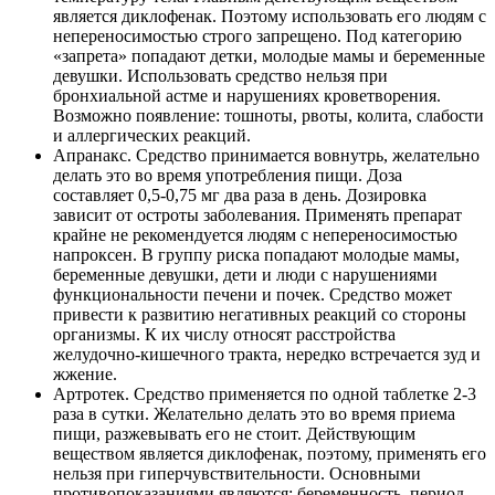
является диклофенак. Поэтому использовать его людям с
непереносимостью строго запрещено. Под категорию
«запрета» попадают детки, молодые мамы и беременные
девушки. Использовать средство нельзя при
бронхиальной астме и нарушениях кроветворения.
Возможно появление: тошноты, рвоты, колита, слабости
и аллергических реакций.
Апранакс. Средство принимается вовнутрь, желательно
делать это во время употребления пищи. Доза
составляет 0,5-0,75 мг два раза в день. Дозировка
зависит от остроты заболевания. Применять препарат
крайне не рекомендуется людям с непереносимостью
напроксен. В группу риска попадают молодые мамы,
беременные девушки, дети и люди с нарушениями
функциональности печени и почек. Средство может
привести к развитию негативных реакций со стороны
организмы. К их числу относят расстройства
желудочно-кишечного тракта, нередко встречается зуд и
жжение.
Артротек. Средство применяется по одной таблетке 2-3
раза в сутки. Желательно делать это во время приема
пищи, разжевывать его не стоит. Действующим
веществом является диклофенак, поэтому, применять его
нельзя при гиперчувствительности. Основными
противопоказаниями являются: беременность, период