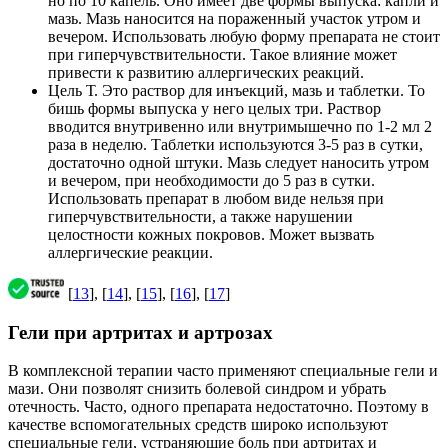
но по 10 капель. Оно имеет две формы выпуска: капли и
мазь. Мазь наносится на пораженный участок утром и
вечером. Использовать любую форму препарата не стоит
при гиперчувствительности. Такое влияние может
привести к развитию аллергических реакций.
Цель Т. Это раствор для инъекций, мазь и таблетки. То
бишь формы выпуска у него целых три. Раствор
вводится внутривенно или внутримышечно по 1-2 мл 2
раза в неделю. Таблетки используются 3-5 раз в сутки,
достаточно одной штуки. Мазь следует наносить утром
и вечером, при необходимости до 5 раз в сутки.
Использовать препарат в любом виде нельзя при
гиперчувствительности, а также нарушении
целостности кожных покровов. Может вызвать
аллергические реакции.
[
13
], [
14
], [
15
], [
16
], [
17
]
Гели при артритах и артрозах
В комплексной терапии часто применяют специальные гели и
мази. Они позволят снизить болевой синдром и убрать
отечность. Часто, одного препарата недостаточно. Поэтому в
качестве вспомогательных средств широко используют
специальные гели, устраняющие боль при артритах и