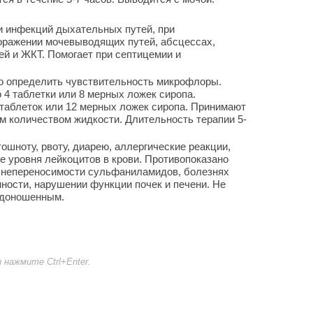
и инфекций дыхательных путей, при
поражении мочевыводящих путей, абсцессах,
й и ЖКТ. Помогает при септицемии и
 определить чувствительность микрофлоры.
 4 таблетки или 8 мерных ложек сиропа.
таблеток или 12 мерных ложек сиропа. Принимают
м количеством жидкости. Длительность терапии 5-
шноту, рвоту, диарею, аллергические реакции,
е уровня лейкоцитов в крови. Противопоказано
 непереносимости сульфаниламидов, болезнях
ности, нарушении функции почек и печени. Не
едоношенным.
нажмите Ctrl+Enter.