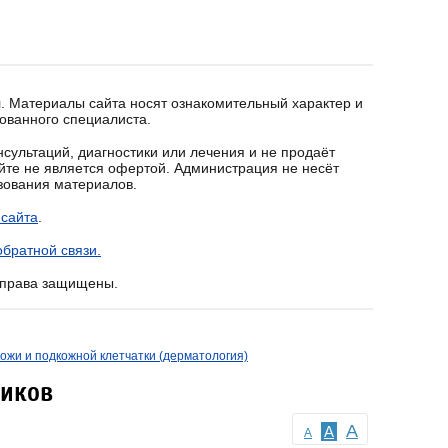
. Материалы сайта носят ознакомительный характер и
ованного специалиста.
сультаций, диагностики или лечения и не продаёт
йте не является офертой. Администрация не несёт
ьзования материалов.
 сайта
.
братной связи.
е права защищены.
ожи и подкожной клетчатки (дерматология)
тиков
A
A
A