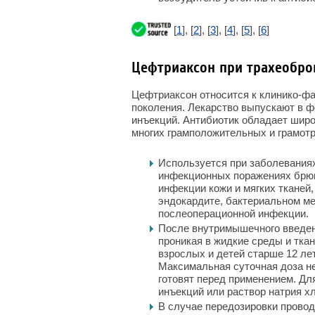
[
1
], [
2
], [
3
], [
4
], [
5
], [
6
]
Цефтриаксон при трахеобро
Цефтриаксон относится к клинико-фа
поколения. Лекарство выпускают в 
инъекций. Антибиотик обладает широ
многих грамположительных и грамотр
Используется при заболеваниях
инфекционных поражениях брюш
инфекции кожи и мягких тканей
эндокардите, бактериальном ме
послеоперационной инфекции.
После внутримышечного введен
проникая в жидкие среды и тка
взрослых и детей старше 12 лет 
Максимальная суточная доза н
готовят перед применением. Дл
инъекций или раствор натрия х
В случае передозировки провод