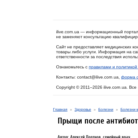
ilive.com.ua — информационный портал
не заменяют консультацию квалифицир
Сайт не предоставляет медицинских кон
товары либо услуги. Информация на са
ответственности за последствия испол
Ознакомьтесь с
правилами и политикой
Контакты: contact@ilive.com.ua,
форма о
Copyright © 2011–2026 ilive.com.ua. Вс
Главная
»
Здоровье
»
Болезни
»
Болезни к
Прыщи после антибио
Автор: Алексей Портнов, семейный врач