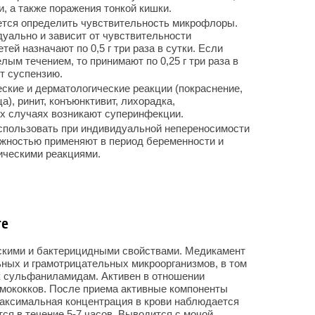
и, а также поражения тонкой кишки.
тся определить чувствительность микрофлоры.
уально и зависит от чувствительности
тей назначают по 0,5 г три раза в сутки. Если
ым течением, то принимают по 0,25 г три раза в
т суспензию.
ские и дерматологические реакции (покраснение,
а), ринит, конъюнктивит, лихорадка,
х случаях возникают суперинфекции.
спользовать при индивидуальной непереносимости
ожностью применяют в период беременности и
гическими реакциями.
те
скими и бактерицидными свойствами. Медикамент
ных и грамотрицательных микроорганизмов, в том
к сульфаниламидам. Активен в отношении
вмококков. После приема активные компоненты
аксимальная концентрация в крови наблюдается
тся в течение 5-7 часов. Выводится с мочой.