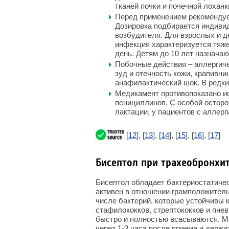
тканей почки и почечной лоханк
Перед применением рекомендуе
Дозировка подбирается индивид
возбудителя. Для взрослых и де
инфекция характеризуется тяжел
день. Детям до 10 лет назначаю
Побочные действия – аллергиче
зуд и отечность кожи, крапивниц
анафилактический шок. В редки
Медикамент противопоказано и
пенициллинов. С особой остор
лактации, у пациентов с аллер
[
12
], [
13
], [
14
], [
15
], [
16
], [
17
]
Бисептол при трахеобронхи
Бисептол обладает бактериостатиче
активен в отношении грамположитель
числе бактерий, которые устойчивы 
стафилококков, стрептококков и пне
быстро и полностью всасываются. М
через 1-3 часа после приема и держи