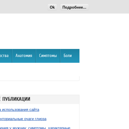
Ok
Подробнее...
рства
Анатомия
Симптомы
Боли
 ПУБЛИКАЦИИ
 использования сайта
нториальные очаги глиоза
ния у мужчин: симптомы, характерные