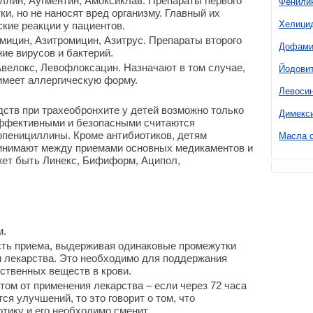
лин, Аугментин, Амоксиклав. Препараты первого
Фенили
и, но не наносят вред организму. Главный их
Хелици
ские реакции у пациентов.
ицин, Азитромицин, Азитрус. Препараты второго
Дофами
ие вирусов и бактерий.
велокс, Левофлоксацин. Назначают в том случае,
Йодови
имеет аллергическую форму.
Левоси
ств при трахеобронхите у детей возможно только
Димекс
эффективными и безопасными считаются
пенициллины. Кроме антибиотиков, детям
Масла о
инимают между приемами основных медикаментов и
жет быть Линекс, Бифиформ, Аципол,
.
м.
ть приема, выдерживая одинаковые промежутки
 лекарства. Это необходимо для поддержания
ственных веществ в крови.
ом от применения лекарства – если через 72 часа
я улучшений, то это говорит о том, что
тику и его необходимо сменит.