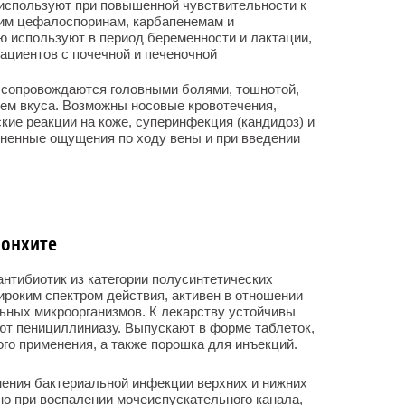
используют при повышенной чувствительности к
угим цефалоспоринам, карбапенемам и
 используют в период беременности и лактации,
ациентов с почечной и печеночной
 сопровождаются головными болями, тошнотой,
ем вкуса. Возможны носовые кровотечения,
кие реакции на коже, суперинфекция (кандидоз) и
зненные ощущения по ходу вены и при введении
ронхите
нтибиотик из категории полусинтетических
роким спектром действия, активен в отношении
ьных микроорганизмов. К лекарству устойчивы
ют пенициллиниазу. Выпускают в форме таблеток,
ого применения, а также порошка для инъекций.
нения бактериальной инфекции верхних и нижних
о при воспалении мочеиспускательного канала,