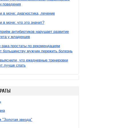
и поведения
и в моче: диагностика, лечение
и в моче: что это значит?
приём антибиотиков нарушает развитие
ета у младенцев
 рака простаты по рекомендациям
т большинству мужчин пережить болезнь
выяснили, что ежедневные тренировки
т лучше спать
РАТЫ
ь
ана
 "Золотая звезда"