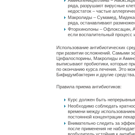
Аминопенициллины – Амоксицил
ряда, разрушают вирусные клетк
недостаток – частые аллергиче
Макролиды – Сумамед, Мидекам
ряда, останавливают размножен
Фторхинолоны – Офлоксацин, А
если воспалительный процесс 
Использование антибиотических сред
при развитии осложнений. Самыми 
Цефалоспорины, Макролиды и Амино
выписывают пробиотики, которые пр
по окончанию курса лечения. Это мо
Бифидумбактерин и другие средства
Правила приема антибиотиков:
Курс должен быть непрерывны
Необходимо соблюдать кратнос
времени между использованием
постоянной концентрации лекар
Внимательно следить за эффект
после применения не наблюдаетс
возбудитель устойчив к антибио