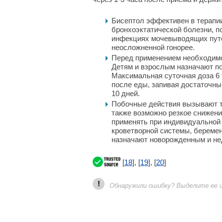
Бисептол эффективен в терапи
бронхоэктатической болезни, 
инфекциях мочевыводящих путе
неосложненной гонорее.
Перед применением необходимо
Детям и взрослым назначают по
Максимальная суточная доза 6 
после еды, запивая достаточны
10 дней.
Побочные действия вызывают то
также возможно резкое снижени
применять при индивидуальной
кроветворной системы, беремен
назначают новорожденным и н
[
18
], [
19
], [
20
]
!
Обнаружили ошибку? Выделите ее и 