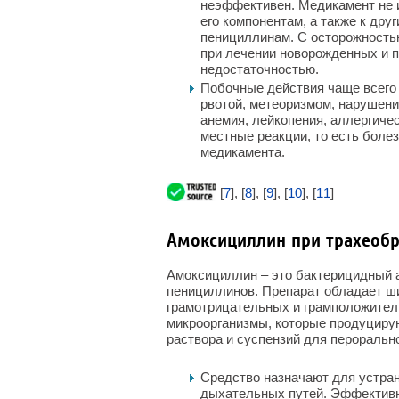
неэффективен. Медикамент не 
его компонентам, а также к др
пенициллинам. С осторожностью
при лечении новорожденных и п
недостаточностью.
Побочные действия чаще всего
рвотой, метеоризмом, нарушени
анемия, лейкопения, аллергичес
местные реакции, то есть боле
медикамента.
[
7
], [
8
], [
9
], [
10
], [
11
]
Амоксициллин при трахеоб
Амоксициллин – это бактерицидный а
пенициллинов. Препарат обладает ши
грамотрицательных и грамположител
микроорганизмы, которые продуциру
раствора и суспензий для пероральн
Средство назначают для устра
дыхательных путей. Эффективн