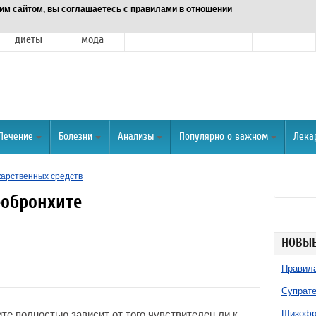
им сайтом, вы соглашаетесь с правилами в отношении
Питание и
Красота и
Отношения
Спорт
О портале
диеты
мода
Лечение
Болезни
Анализы
Популярно о важном
Лека
карственных средств
еобронхите
НОВЫЕ
Правила
Супрате
те полностью зависит от того чувствителен ли к
Шизофре