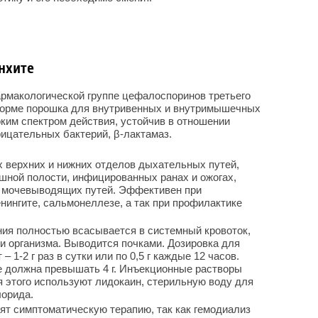
нхите
рмакологической группе цефалоспоринов третьего
форме порошка для внутривенных и внутримышечных
ким спектром действия, устойчив в отношении
ицательных бактерий, β-лактамаз.
 верхних и нижних отделов дыхательных путей,
ной полости, инфицированных ранах и ожогах,
, мочевыводящих путей. Эффективен при
нингите, сальмонеллезе, а так при профилактике
ия полностью всасывается в системный кровоток,
ни организма. Выводится почками. Дозировка для
– 1-2 г раз в сутки или по 0,5 г каждые 12 часов.
е должна превышать 4 г. Инъекционные растворы
я этого используют лидокаин, стерильную воду для
лорида.
ят симптоматическую терапию, так как гемодиализ