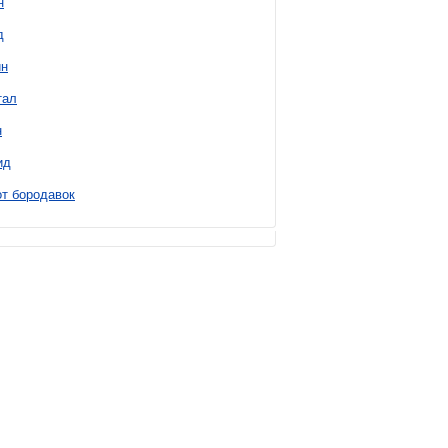
н
д
н
тал
н
ид
т бородавок