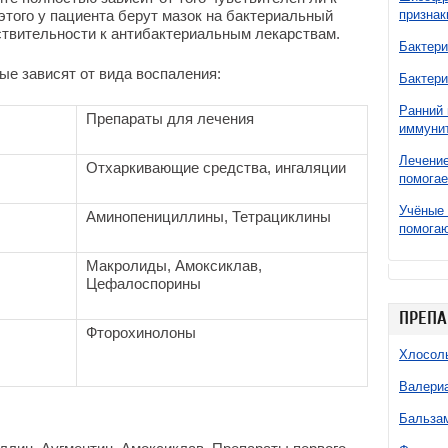
этого у пациента берут мазок на бактериальный
признак
ствительности к антибактериальным лекарствам.
Бактери
е зависят от вида воспаления:
Бактери
Ранний 
Препараты для лечения
иммунит
Лечение
Отхаркивающие средства, ингаляции
помогае
Учёные 
Аминопенициллины, Тетрациклины
помогаю
Макролиды, Амоксиклав,
Цефалоспорины
ПРЕПА
Фторохинолоны
Хлосол
Валери
Бальзам