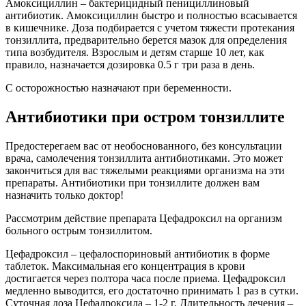
Амоксициллин – бактерицидный пенициллиновый
антибиотик. Амоксициллин быстро и полностью всасывается
в кишечнике. Доза подбирается с учетом тяжести протекания
тонзиллита, предварительно берется мазок для определения
типа возбудителя. Взрослым и детям старше 10 лет, как
правило, назначается дозировка 0.5 г три раза в день.
С осторожностью назначают при беременности.
Антибиотики при остром тонзиллите
Предостерегаем вас от необоснованного, без консультации
врача, самолечения тонзиллита антибиотиками. Это может
закончиться для вас тяжелыми реакциями организма на эти
препараты. Антибиотики при тонзиллите должен вам
назначить только доктор!
Рассмотрим действие препарата Цефадроксил на организм
больного острым тонзиллитом.
Цефадроксил – цефалоспориновый антибиотик в форме
таблеток. Максимальная его концентрация в крови
достигается через полтора часа после приема. Цефадроксил
медленно выводится, его достаточно принимать 1 раз в сутки.
Суточная доза Цефадроксила – 1-2 г. Длительность лечения –