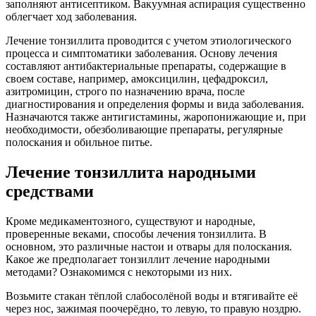
заполняют антисептиком. Вакуумная аспирация существенно
облегчает ход заболевания.
Лечение тонзиллита проводится с учетом этиологического
процесса и симптоматики заболевания. Основу лечения
составляют антибактериальные препараты, содержащие в
своем составе, например, амоксицилин, цефадроксил,
азитромицин, строго по назначению врача, после
диагностирования и определения формы и вида заболевания.
Назначаются также антигистамины, жаропонижающие и, при
необходимости, обезболивающие препараты, регулярные
полоскания и обильное питье.
Лечение тонзиллита народными
средствами
Кроме медикаментозного, существуют и народные,
проверенные веками, способы лечения тонзиллита. В
основном, это различные настои и отвары для полоскания.
Какое же предполагает тонзиллит лечение народными
методами? Ознакомимся с некоторыми из них.
Возьмите стакан тёплой слабосолёной воды и втягивайте её
через нос, зажимая поочерёдно, то левую, то правую ноздрю.