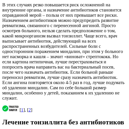
В этих случаях резко повышается риск осложнений на
внутренние органы, и назначение антибиотиков становится
оправданной мерой – польза от них превышает все риски.
Назначением антибиотиков можно предупредить развитие
ревматизма, связанного с перенесенной ангиной. Просто
осмотрев больного, нельзя сделать предположение о том,
какой микроорганизм вызвал тонзиллит. Чаще всего, врач
выписывает антибиотик, действующий на всех
распространенных возбудителей. Сильные боли с
односторонним поражением миндалин, при этом у больного
нет насморка и кашля – значит «виноват» стрептококк. Но
если картина нетипичная, лучше перестраховаться и
попросить врача направить вас на бактериальный посев,
после чего назначать антибиотик. Если больной раньше
переносил ревматизм, лучше сразу назначить антибиотик.
Если ангина повторяется около 4-5 раз в год, лучше подумать
об удалении миндалин. Сам по себе большой размер
миндалин, особенно у детей, показанием к их удалению не
служит.
[
1
], [
2
]
Лечение тонзиллита без антибиотиков