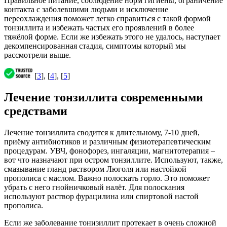
Правильное питание, соблюдение норм гигиены, ограничение
контакта с заболевшими людьми и исключение
переохлаждения поможет легко справиться с такой формой
тонзиллита и избежать частых его проявлений в более
тяжёлой форме. Если же избежать этого не удалось, наступает
декомпенсированная стадия, симптомы который мы
рассмотрели выше.
[
3
], [
4
], [
5
]
Лечение тонзиллита современными
средствами
Лечение тонзиллита сводится к длительному, 7-10 дней,
приёму антибиотиков и различным физиотерапевтическим
процедурам. УВЧ, фонофорез, ингаляции, магнитотерапия –
вот что назначают при остром тонзиллите. Используют, также,
смазывание гланд раствором Люголя или настойкой
прополиса с маслом. Важно полоскать горло. Это поможет
убрать с него гнойничковый налёт. Для полоскания
используют раствор фурацилина или спиртовой настой
прополиса.
Если же заболевание тонизиллит протекает в очень сложной