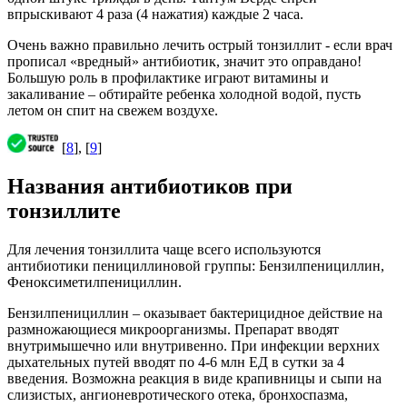
впрыскивают 4 раза (4 нажатия) каждые 2 часа.
Очень важно правильно лечить острый тонзиллит - если врач
прописал «вредный» антибиотик, значит это оправдано!
Большую роль в профилактике играют витамины и
закаливание – обтирайте ребенка холодной водой, пусть
летом он спит на свежем воздухе.
[
8
], [
9
]
Названия антибиотиков при
тонзиллите
Для лечения тонзиллита чаще всего используются
антибиотики пенициллиновой группы: Бензилпенициллин,
Феноксиметилпенициллин.
Бензилпенициллин – оказывает бактерицидное действие на
размножающиеся микроорганизмы. Препарат вводят
внутримышечно или внутривенно. При инфекции верхних
дыхательных путей вводят по 4-6 млн ЕД в сутки за 4
введения. Возможна реакция в виде крапивницы и сыпи на
слизистых, ангионевротического отека, бронхоспазма,