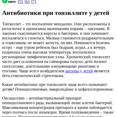
[
5
], [
6
], [
7
]
Антибиотики при тонзиллите у детей
Тонзиллит – это воспаление миндалин. Они расположены в
ротоглотке и пронизаны маленькими порами – лакунами. В
лакунах скапливаются вирусы и бактерии, и они начинают
воспаляться и гноиться. Малыш становится раздражительным
и плаксивым, не может заснуть, он вял. Начинается болезнь
остро – еще утром ребенок был бодрым, играл, а к вечеру
поднялась очень высокая температура, воспалились
регионарные лимфатические узлы. Хронический тонзиллит
часто дает осложнения на гайморовы пазухи, дети болеют
синуситами, длительными изнуряющими ринитами и
отитами. Чаще всего возбудителем
ангины у детей
является
бета-гемолитический стрептококк.
Какие антибиотики при тонзиллите чаще всего назначают
детям? Пенициллиновые, макролидные и цефалоспориновые.
Оксациллин – антибактериальный препарат
пенициллинового ряда, вызывающий лизис клеток бактерий.
Максимальная концентрация препарата в крови наблюдается
через полчаса после инъекции. Время полувыведения – также
полчаса. Препарат принимают через 4-6 часов равными