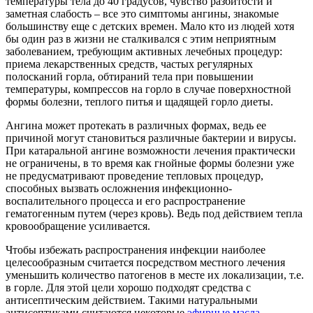
температуры тела до 40 градусов, чувство разбитости и
заметная слабость – все это симптомы ангины, знакомые
большинству еще с детских времен. Мало кто из людей хотя
бы один раз в жизни не сталкивался с этим неприятным
заболеванием, требующим активных лечебных процедур:
приема лекарственных средств, частых регулярных
полосканий горла, обтираний тела при повышении
температуры, компрессов на горло в случае поверхностной
формы болезни, теплого питья и щадящей горло диеты.
Ангина может протекать в различных формах, ведь ее
причиной могут становиться различные бактерии и вирусы.
При катаральной ангине возможности лечения практически
не ограничены, в то время как гнойные формы болезни уже
не предусматривают проведение тепловых процедур,
способных вызвать осложнения инфекционно-
воспалительного процесса и его распространение
гематогенным путем (через кровь). Ведь под действием тепла
кровообращение усиливается.
Чтобы избежать распространения инфекции наиболее
целесообразным считается посредством местного лечения
уменьшить количество патогенов в месте их локализации, т.е.
в горле. Для этой цели хорошо подходят средства с
антисептическим действием. Такими натуральными
антисептиками считаются некоторые
эфирные масла
.