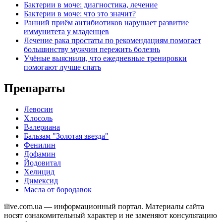
Бактерии в моче: диагностика, лечение
Бактерии в моче: что это значит?
Ранний приём антибиотиков нарушает развитие
иммунитета у младенцев
Лечение рака простаты по рекомендациям помогает
большинству мужчин пережить болезнь
Учёные выяснили, что ежедневные тренировки
помогают лучше спать
Препараты
Левосин
Хлосоль
Валериана
Бальзам "Золотая звезда"
Фенилин
Дофамин
Йодовитал
Хелицид
Димексид
Масла от бородавок
ilive.com.ua — информационный портал. Материалы сайта
носят ознакомительный характер и не заменяют консультацию