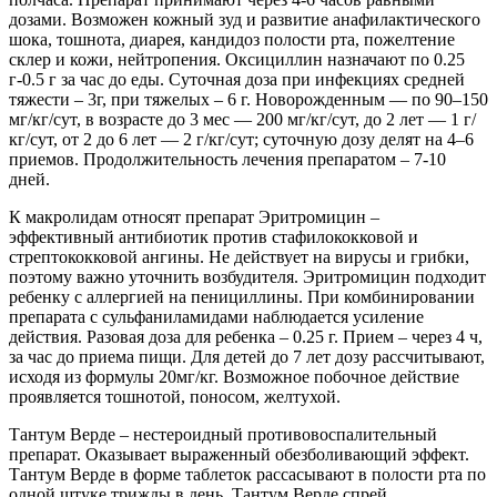
дозами. Возможен кожный зуд и развитие анафилактического
шока, тошнота, диарея, кандидоз полости рта, пожелтение
склер и кожи, нейтропения. Оксициллин назначают по 0.25
г-0.5 г за час до еды. Суточная доза при инфекциях средней
тяжести – 3г, при тяжелых – 6 г. Новорожденным — по 90–150
мг/кг/сут, в возрасте до 3 мес — 200 мг/кг/сут, до 2 лет — 1 г/
кг/сут, от 2 до 6 лет — 2 г/кг/сут; суточную дозу делят на 4–6
приемов. Продолжительность лечения препаратом – 7-10
дней.
К макролидам относят препарат Эритромицин –
эффективный антибиотик против стафилококковой и
стрептококковой ангины. Не действует на вирусы и грибки,
поэтому важно уточнить возбудителя. Эритромицин подходит
ребенку с аллергией на пенициллины. При комбинировании
препарата с сульфаниламидами наблюдается усиление
действия. Разовая доза для ребенка – 0.25 г. Прием – через 4 ч,
за час до приема пищи. Для детей до 7 лет дозу рассчитывают,
исходя из формулы 20мг/кг. Возможное побочное действие
проявляется тошнотой, поносом, желтухой.
Тантум Верде – нестероидный противовоспалительный
препарат. Оказывает выраженный обезболивающий эффект.
Тантум Верде в форме таблеток рассасывают в полости рта по
одной штуке трижды в день. Тантум Верде спрей