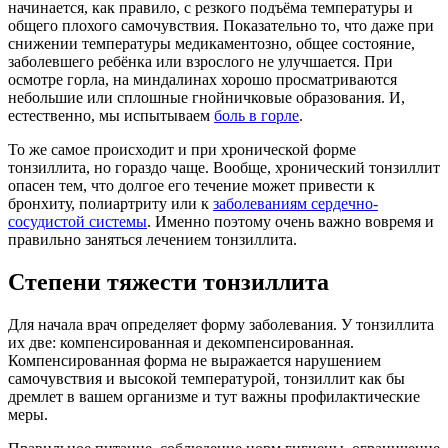
начинается, как правило, с резкого подъёма температуры и
общего плохого самочувствия. Показательно то, что даже при
снижении температуры медикаментозно, общее состояние,
заболевшего ребёнка или взрослого не улучшается. При
осмотре горла, на миндалинах хорошо просматриваются
небольшие или сплошные гнойничковые образования. И,
естественно, мы испытываем
боль в горле
.
То же самое происходит и при хронической форме
тонзиллита, но гораздо чаще. Вообще, хронический тонзиллит
опасен тем, что долгое его течение может привести к
бронхиту, полиартриту или к
заболеваниям сердечно-
сосудистой системы
. Именно поэтому очень важно вовремя и
правильно заняться лечением тонзиллита.
Степени тяжести тонзиллита
Для начала врач определяет форму заболевания. У тонзиллита
их две: компенсированная и декомпенсированная.
Компенсированная форма не выражается нарушением
самочувствия и высокой температурой, тонзиллит как бы
дремлет в вашем организме и тут важны профилактические
меры.