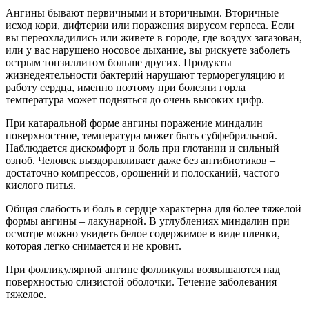
Ангины бывают первичными и вторичными. Вторичные –
исход кори, дифтерии или поражения вирусом герпеса. Если
вы переохладились или живете в городе, где воздух загазован,
или у вас нарушено носовое дыхание, вы рискуете заболеть
острым тонзиллитом больше других. Продукты
жизнедеятельности бактерий нарушают терморегуляцию и
работу сердца, именно поэтому при болезни горла
температура может подняться до очень высоких цифр.
При катаральной форме ангины поражение миндалин
поверхностное, температура может быть субфебрильной.
Наблюдается дискомфорт и боль при глотании и сильный
озноб. Человек выздоравливает даже без антибиотиков –
достаточно компрессов, орошений и полосканий, частого
кислого питья.
Общая слабость и боль в сердце характерна для более тяжелой
формы ангины – лакунарной. В углублениях миндалин при
осмотре можно увидеть белое содержимое в виде пленки,
которая легко снимается и не кровит.
При фолликулярной ангине фолликулы возвышаются над
поверхностью слизистой оболочки. Течение заболевания
тяжелое.