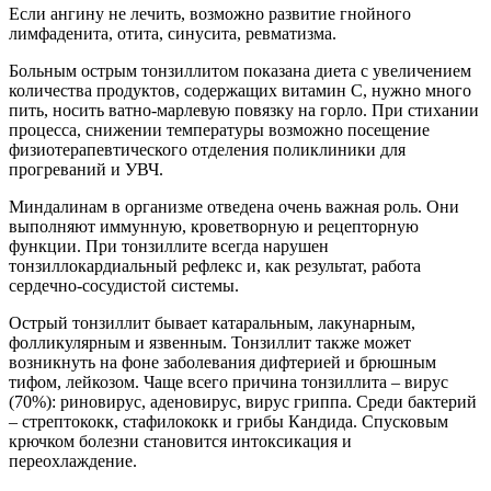
Если ангину не лечить, возможно развитие гнойного
лимфаденита, отита, синусита, ревматизма.
Больным острым тонзиллитом показана диета с увеличением
количества продуктов, содержащих витамин С, нужно много
пить, носить ватно-марлевую повязку на горло. При стихании
процесса, снижении температуры возможно посещение
физиотерапевтического отделения поликлиники для
прогреваний и УВЧ.
Миндалинам в организме отведена очень важная роль. Они
выполняют иммунную, кроветворную и рецепторную
функции. При тонзиллите всегда нарушен
тонзиллокардиальный рефлекс и, как результат, работа
сердечно-сосудистой системы.
Острый тонзиллит бывает катаральным, лакунарным,
фолликулярным и язвенным. Тонзиллит также может
возникнуть на фоне заболевания дифтерией и брюшным
тифом, лейкозом. Чаще всего причина тонзиллита – вирус
(70%): риновирус, аденовирус, вирус гриппа. Среди бактерий
– стрептококк, стафилококк и грибы Кандида. Спусковым
крючком болезни становится интоксикация и
переохлаждение.