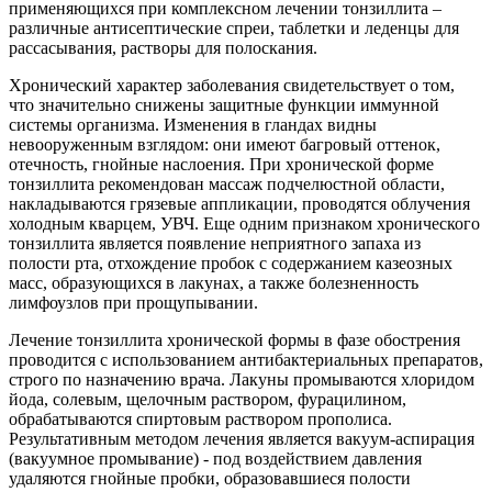
применяющихся при комплексном лечении тонзиллита –
различные антисептические спреи, таблетки и леденцы для
рассасывания, растворы для полоскания.
Хронический характер заболевания свидетельствует о том,
что значительно снижены защитные функции иммунной
системы организма. Изменения в гландах видны
невооруженным взглядом: они имеют багровый оттенок,
отечность, гнойные наслоения. При хронической форме
тонзиллита рекомендован массаж подчелюстной области,
накладываются грязевые аппликации, проводятся облучения
холодным кварцем, УВЧ. Еще одним признаком хронического
тонзиллита является появление неприятного запаха из
полости рта, отхождение пробок с содержанием казеозных
масс, образующихся в лакунах, а также болезненность
лимфоузлов при прощупывании.
Лечение тонзиллита хронической формы в фазе обострения
проводится с использованием антибактериальных препаратов,
строго по назначению врача. Лакуны промываются хлоридом
йода, солевым, щелочным раствором, фурацилином,
обрабатываются спиртовым раствором прополиса.
Результативным методом лечения является вакуум-аспирация
(вакуумное промывание) - под воздействием давления
удаляются гнойные пробки, образовавшиеся полости