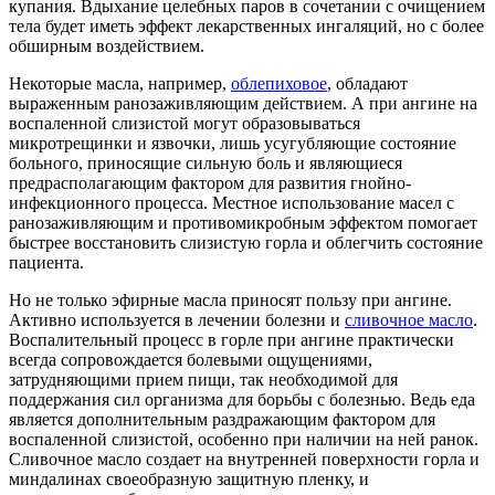
купания. Вдыхание целебных паров в сочетании с очищением
тела будет иметь эффект лекарственных ингаляций, но с более
обширным воздействием.
Некоторые масла, например,
облепиховое
, обладают
выраженным ранозаживляющим действием. А при ангине на
воспаленной слизистой могут образовываться
микротрещинки и язвочки, лишь усугубляющие состояние
больного, приносящие сильную боль и являющиеся
предрасполагающим фактором для развития гнойно-
инфекционного процесса. Местное использование масел с
ранозаживляющим и противомикробным эффектом помогает
быстрее восстановить слизистую горла и облегчить состояние
пациента.
Но не только эфирные масла приносят пользу при ангине.
Активно используется в лечении болезни и
сливочное масло
.
Воспалительный процесс в горле при ангине практически
всегда сопровождается болевыми ощущениями,
затрудняющими прием пищи, так необходимой для
поддержания сил организма для борьбы с болезнью. Ведь еда
является дополнительным раздражающим фактором для
воспаленной слизистой, особенно при наличии на ней ранок.
Сливочное масло создает на внутренней поверхности горла и
миндалинах своеобразную защитную пленку, и