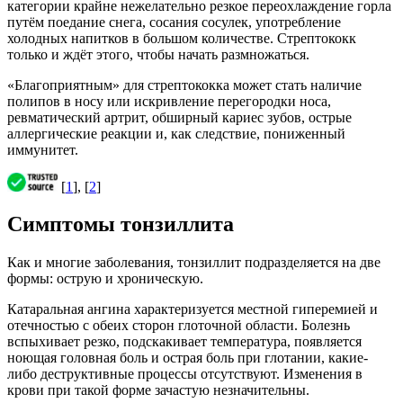
категории крайне нежелательно резкое переохлаждение горла
путём поедание снега, сосания сосулек, употребление
холодных напитков в большом количестве. Стрептококк
только и ждёт этого, чтобы начать размножаться.
«Благоприятным» для стрептококка может стать наличие
полипов в носу или искривление перегородки носа,
ревматический артрит, обширный кариес зубов, острые
аллергические реакции и, как следствие, пониженный
иммунитет.
[
1
], [
2
]
Симптомы тонзиллита
Как и многие заболевания, тонзиллит подразделяется на две
формы: острую и хроническую.
Катаральная ангина характеризуется местной гиперемией и
отечностью с обеих сторон глоточной области. Болезнь
вспыхивает резко, подскакивает температура, появляется
ноющая головная боль и острая боль при глотании, какие-
либо деструктивные процессы отсутствуют. Изменения в
крови при такой форме зачастую незначительны.