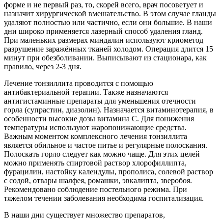
форме и не первый раз, то, скорей всего, врач посоветует и
назначит хирургической вмешательство. В этом случае гланды
удаляют полностью или частично, если они большие. В наши
дни широко применяется лазерный способ удаления гланд.
При маленьких размерах миндалин используют криометод –
разрушение заражённых тканей холодом. Операция длится 15
минут при обезболивании. Выписывают из стационара, как
правило, через 2-3 дня.
Лечение тонзиллита проводится с помощью
антибактериальной терапии. Также назначаются
антигистаминные препараты для уменьшения отечности
горла (супрастин, диазолин). Назначается витаминотерапия, в
особенности высокие дозы витамина С. Для понижения
температуры используют жаропонижающие средства.
Важным моментом комплексного лечения тонзиллита
является обильное и частое питье и регулярные полоскания.
Полоскать горло следует как можно чаще. Для этих целей
можно применять спиртовой раствор хлорофиллипта,
фурацилин, настойку календулы, прополиса, солевой раствор
с содой, отвары шалфея, ромашки, эвкалипта, зверобоя.
Рекомендовано соблюдение постельного режима. При
тяжелом течении заболевания необходима госпитализация.
В наши дни существует множество препаратов,