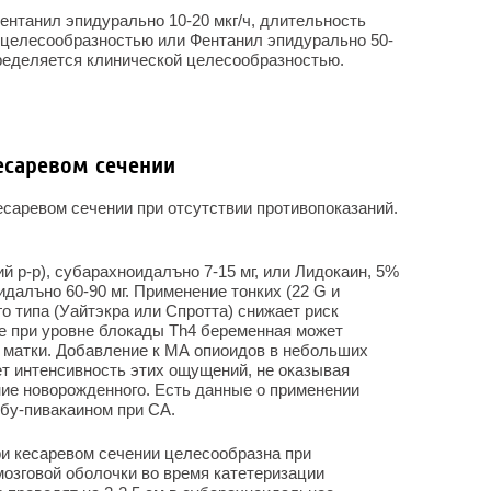
ентанил эпидурально 10-20 мкг/ч, длительность
 целесообразностью или Фентанил эпидурально 50-
пределяется клинической целесообразностью.
есаревом сечении
есаревом сечении при отсутствии противопоказаний.
ий р-р), субарахноидалъно 7-15 мг, или Лидокаин, 5%
идалъно 60-90 мг. Применение тонких (22 G и
о типа (Уайтэкра или Спротта) снижает риск
е при уровне блокады Th4 беременная может
 матки. Добавление к МА опиоидов в небольших
ет интенсивность этих ощущений, не оказывая
ние новорожденного. Есть данные о применении
с бу-пивакаином при СА.
и кесаревом сечении целесообразна при
озговой оболочки во время катетеризации