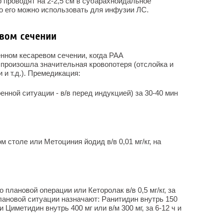
 проводят на 2-2,5 см в субарахноидальное
го его можно использовать для инфузии ЛС.
евом сечении
нном кесаревом сечении, когда РАА
 произошла значительная кровопотеря (отслойка и
и т.д.). Премедикация:
ренной ситуации - в/в перед индукцией) за 30-40 мин
ом столе или Метоциния йодид в/в 0,01 мг/кг, на
о плановой операции или Кеторолак в/в 0,5 мг/кг, за
плановой ситуации назначают: Ранитидин внутрь 150
ли Циметидин внутрь 400 мг или в/м 300 мг, за 6-12 ч и