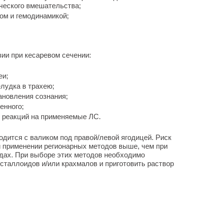
ического вмешательства;
ом и гемодинамикой;
ии при кесаревом сечении:
еи;
лудка в трахею;
ановления сознания;
енного;
 реакций на применяемые ЛС.
одится с валиком под правой/левой ягодицей. Риск
и применении регионарных методов выше, чем при
одах. При выборе этих методов необходимо
исталлоидов и/или крахмалов и приготовить раствор