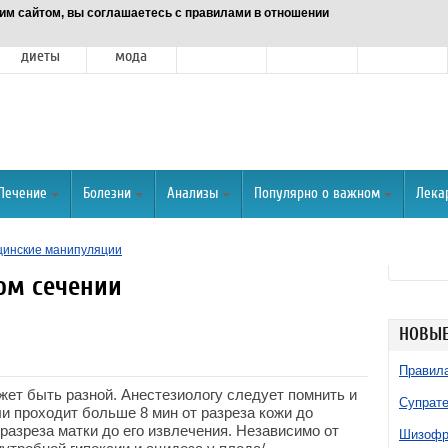
им сайтом, вы соглашаетесь с правилами в отношении
Питание и
Красота и
Отношения
Спорт
О портале
диеты
мода
Лечение
Болезни
Анализы
Популярно о важном
Лека
инские манипуляции
ом сечении
НОВЫЕ
Правила
жет быть разной. Анестезиологу следует помнить и
Супрате
и проходит больше 8 мин от разреза кожи до
разреза матки до его извлечения. Независимо от
Шизофре