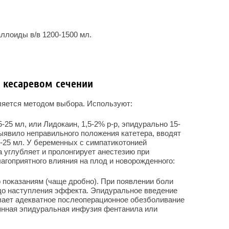
аллоиды в/в 1200-1500 мл.
и кесаревом сечении
ляется методом выбора. Используют:
-25 мл, или Лидокаин, 1,5-2% р-р, эпидурально 15-
выявило неправильного положения катетера, вводят
-25 мл. У беременных с симпатикотонией
 углубляет и пролонгирует анестезию при
агоприятного влияния на плод и новорожденного:
о показаниям (чаще дробно). При появлении боли
 до наступления эффекта. Эпидуральное введение
вает адекватное послеоперационное обезболивание
тоянная эпидуральная инфузия фентанила или