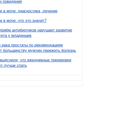
и поведения
и в моче: диагностика, лечение
и в моче: что это значит?
приём антибиотиков нарушает развитие
ета у младенцев
 рака простаты по рекомендациям
т большинству мужчин пережить болезнь
выяснили, что ежедневные тренировки
т лучше спать