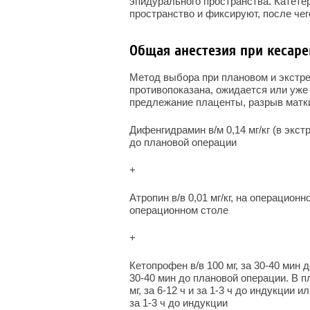
эпидурального пространства. Катетер
пространство и фиксируют, после че
Общая анестезия при кесар
Метод выбора при плановом и экстре
противопоказана, ожидается или уже
предлежание плаценты, разрыв матки 
Дифенгидрамин в/м 0,14 мг/кг (в экст
до плановой операции
+
Атропин в/в 0,01 мг/кг, на операционн
операционном столе
+
Кетопрофен в/в 100 мг, за 30-40 мин д
30-40 мин до плановой операции. В 
мг, за 6-12 ч и за 1-3 ч до индукции и
за 1-3 ч до индукции