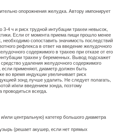
сительно опорожнения желудка. Автору импонирует
 3-4 ч и риск трудной интубации трахеи невысок,
тики. Если от момента приема пищи прошло менее
ок, необходимо сопоставить значимость последствий
вотного рефлекса в ответ на введение желудочного
елудочного содержимого в трахею при отказе от его
интубации трахеи у беременных. Вывод подскажет
 средство удаления желудочного содержимого
, если применяют, диаметр должен быть
ке во время индукции увеличивает риск
ндукцией зонд лучше удалить. Не следует полагать,
отой и/или введением зонда, поэтому
 проводиться всегда.
 и/или центральную) катетер большого диаметра
пузырь (решает акушер, если нет прямых