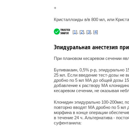
+
Кристаллоиды в/в 800 мл, или Крист
[
1
], [
2
], [
3
], [
4
]
Эпидуральная анестезия пр
При плановом кесаревом сечении яв
Бупивакаин, 0,5% р-р, эпидурально 15
25 мл. Если введение тест-дозы не 
дробно по 5 мл МА до общей дозы 15
добавление к раствору МА клонидина
кесаревом сечении, не оказывая небл
Клонидин эпидурально 100-200мкг, п
повторно вводят МА дробно по 5 мл
морфина в конце операции обеспечи
в течение 24 ч. Альтернатива - пос
суфентанила: