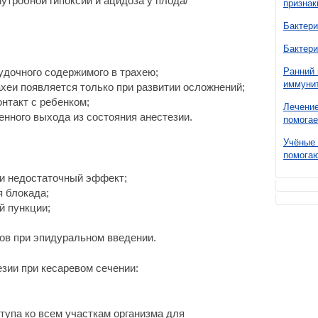
утробной гипоксии и ацидоза у плода/
признак
Бактери
Бактери
дочного содержимого в трахею;
Ранний 
иммунит
ахеи появляется только при развитии осложнений;
онтакт с ребенком;
Лечение
енного выхода из состояния анестезии.
помогае
Учёные 
помогаю
ли недостаточный эффект;
 блокада;
й пункции;
ов при эпидуральном введении.
зии при кесаревом сечении:
тупа ко всем участкам организма для