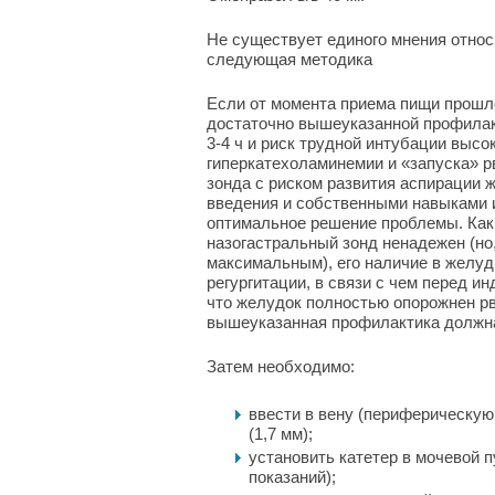
Не существует единого мнения отно
следующая методика
Если от момента приема пищи прошло
достаточно вышеуказанной профилак
3-4 ч и риск трудной интубации выс
гиперкатехоламинемии и «запуска» р
зонда с риском развития аспирации ж
введения и собственными навыками 
оптимальное решение проблемы. Как
назогастральный зонд ненадежен (но
максимальным), его наличие в желуд
регургитации, в связи с чем перед и
что желудок полностью опорожнен рв
вышеуказанная профилактика должна
Затем необходимо:
ввести в вену (периферическую
(1,7 мм);
установить катетер в мочевой 
показаний);