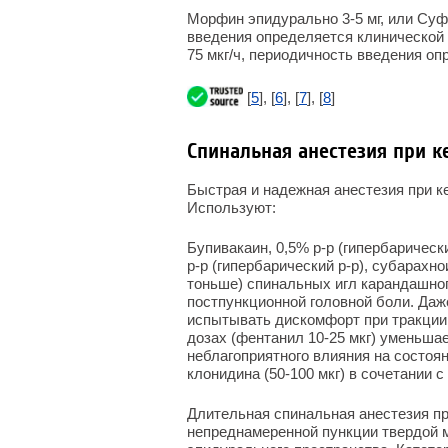
Морфин эпидурально 3-5 мг, или Суф
введения определяется клинической
75 мкг/ч, периодичность введения о
[
5
], [
6
], [
7
], [
8
]
Спинальная анестезия при к
Быстрая и надежная анестезия при к
Используют:
Бупивакаин, 0,5% р-р (гипербарическ
р-р (гипербарический р-р), субарахно
тоньше) спинальных игл карандашног
постпункционной головной боли. Даж
испытывать дискомфорт при тракции
дозах (фентанил 10-25 мкг) уменьша
неблагоприятного влияния на состоя
клонидина (50-100 мкг) в сочетании 
Длительная спинальная анестезия пр
непреднамеренной пункции твердой м