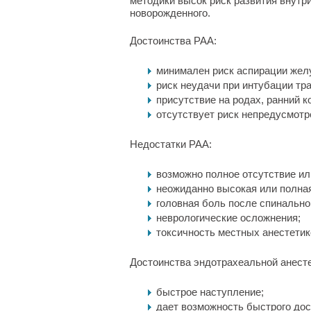
методики высок риск развития внутри
новорожденного.
Достоинства РАА:
минимален риск аспирации желу
риск неудачи при интубации тр
присутствие на родах, ранний к
отсутствует риск непредусмотр
Недостатки РАА:
возможно полное отсутствие и
неожиданно высокая или полная
головная боль после спинально
неврологические осложнения;
токсичность местных анестетик
Достоинства эндотрахеальной анесте
быстрое наступление;
дает возможность быстрого дос