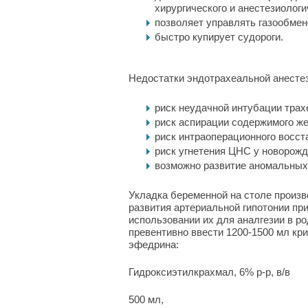
хирургического и анестезиолог
позволяет управлять газообмен
быстро купирует судороги.
Недостатки эндотрахеальной анестез
риск неудачной интубации трах
риск аспирации содержимого же
риск интраоперационного восст
риск угнетения ЦНС у новорожд
возможно развитие аномальных
Укладка беременной на столе произв
развития артериальной гипотонии пр
использовании их для аналгезии в р
превентивно ввести 1200-1500 мл кр
эфедрина:
Гидроксиэтилкрахмал, 6% р-р, в/в
500 мл,