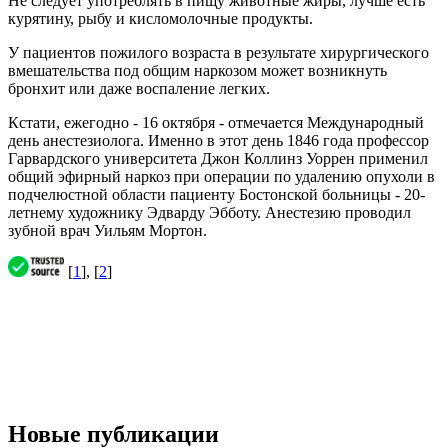
Не следует употреблять в пищу животные жиры, лучше есть
курятину, рыбу и кисломолочные продукты.
У пациентов пожилого возраста в результате хирургического
вмешательства под общим наркозом может возникнуть
бронхит или даже воспаление легких.
Кстати, ежегодно - 16 октября - отмечается Международный
день анестезиолога. Именно в этот день 1846 года профессор
Гарвардского университета Джон Коллинз Уоррен применил
общий эфирный наркоз при операции по удалению опухоли в
подчелюстной области пациенту Бостонской больницы - 20-
летнему художнику Эдварду Эбботу. Анестезию проводил
зубной врач Уильям Мортон.
[
1
], [
2
]
Новые публикации