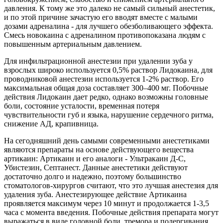
давления. К тому же это далеко не самый сильный анестетик,
и по этой причине зачастую его вводят вместе с малыми
дозами адреналина - для лучшего обезболивающего эффекта.
Смесь новокаина с адреналином противопоказана людям с
повышенным артериальным давлением.
Для инфильтрационной анестезии при удалении зуба у
взрослых широко используется 0,5% раствор Лидокаина, для
проводниковой анестезии используется 1-2% раствор. Его
максимальная общая доза составляет 300–400 мг. Побочные
действия Лидокаин дает редко, однако возможны головные
боли, состояние усталости, временная потеря
чувствительности губ и языка, нарушение сердечного ритма,
снижение АД, крапивница.
На сегодняшний день самыми современными анестетиками
являются препараты на основе действующего вещества
артикаин: Артикаин и его аналоги - Ультракаин Д-С,
Убистезин, Септанест. Данные анестетики действуют
достаточно долго и надежно, поэтому большинство
стоматологов-хирургов считают, что это лучшая анестезия для
удаления зуба. Анестезирующее действие Артикаина
проявляется максимум через 10 минут и продолжается 1-3,5
часа с момента введения. Побочные действия препарата могут
выражаться в виде головной боли, тремора и подергивания