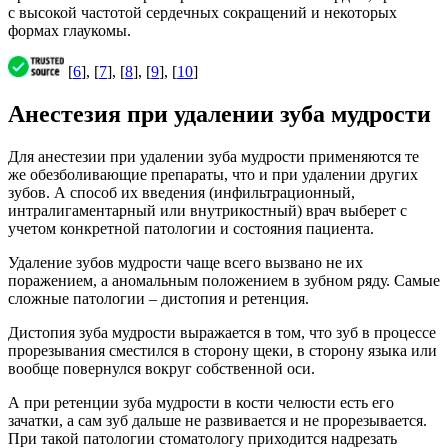
с высокой частотой сердечных сокращений и некоторых
формах глаукомы.
[
6
], [
7
], [
8
], [
9
], [
10
]
Анестезия при удалении зуба мудрости
Для анестезии при удалении зуба мудрости применяются те
же обезболивающие препараты, что и при удалении других
зубов. А способ их введения (инфильтрационный,
интралигаментарный или внутрикостный) врач выберет с
учетом конкретной патологии и состояния пациента.
Удаление зубов мудрости чаще всего вызвано не их
поражением, а аномальным положением в зубном ряду. Самые
сложные патологии – дистопия и ретенция.
Дистопия зуба мудрости выражается в том, что зуб в процессе
прорезывания сместился в сторону щеки, в сторону языка или
вообще повернулся вокруг собственной оси.
А при ретенции зуба мудрости в кости челюсти есть его
зачатки, а сам зуб дальше не развивается и не прорезывается.
При такой патологии стоматологу приходится надрезать