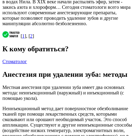
в водах Нила. В XIX веке начали распылять эфир, затем -
закись азота и хлороформ… Сегодня стоматологи всего мира
используют современные анестезирующие препараты,
которые позволяют проводить удаление зубов и другие
манипуляции абсолютно безболезненно.
[
1
], [
2
]
К кому обратиться?
Стоматолог
Анестезия при удалении зуба: методы
Местная анестезия при удалении зуба имеет два основных
метода: неинъекционный (наружный) и инъекционный (с
помощью укола).
Неинъекционный метод дает поверхностное обезболивание
тканей при помощи лекарственных средств, которыми
смазывают или орошают необходимый участок. Это способ
аппликации. Существуют и другие неинъекционные способы
(воздействие низких температур, электромагнитных волн,
введение обезболивающего с помощью электрофореза), но в