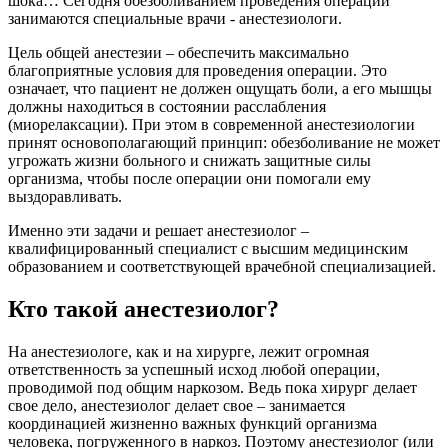
шока… Сегодня обезболиванием проведения операций
занимаются специальные врачи - анестезиологи.
Цель общей анестезии – обеспечить максимально
благоприятные условия для проведения операции. Это
означает, что пациент не должен ощущать боли, а его мышцы
должны находиться в состоянии расслабления
(миорелаксации). При этом в современной анестезиологии
принят основополагающий принцип: обезболивание не может
угрожать жизни больного и снижать защитные силы
организма, чтобы после операции они помогали ему
выздоравливать.
Именно эти задачи и решает анестезиолог –
квалифицированный специалист с высшим медицинским
образованием и соответствующей врачебной специализацией.
Кто такой анестезиолог?
На анестезиологе, как и на хирурге, лежит огромная
ответственность за успешный исход любой операции,
проводимой под общим наркозом. Ведь пока хирург делает
свое дело, анестезиолог делает свое – занимается
координацией жизненно важных функций организма
человека, погруженного в наркоз. Поэтому анестезиолог (или