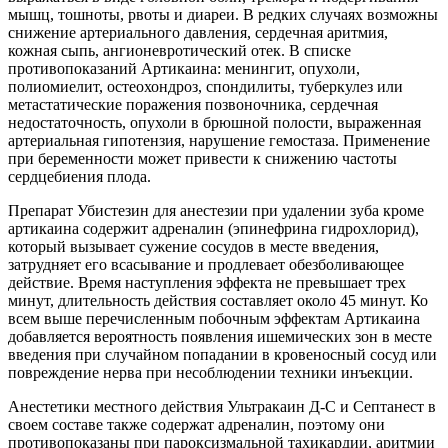
мышц, тошноты, рвоты и диареи. В редких случаях возможны
снижение артериального давления, сердечная аритмия,
кожная сыпь, ангионевротический отек. В списке
противопоказаний Артикаина: менингит, опухоли,
полиомиелит, остеохондроз, спондилиты, туберкулез или
метастатические поражения позвоночника, сердечная
недостаточность, опухоли в брюшной полости, выраженная
артериальная гипотензия, нарушение гемостаза. Применение
при беременности может привести к снижению частоты
сердцебиения плода.
Препарат Убистезин для анестезии при удалении зуба кроме
артикаина содержит адреналин (эпинефрина гидрохлорид),
который вызывает сужение сосудов в месте введения,
затрудняет его всасывание и продлевает обезболивающее
действие. Время наступления эффекта не превышает трех
минут, длительность действия составляет около 45 минут. Ко
всем выше перечисленным побочным эффектам Артикаина
добавляется вероятность появления ишемических зон в месте
введения при случайном попадании в кровеносный сосуд или
повреждение нерва при несоблюдении техники инъекции.
Анестетики местного действия Ультракаин Д-С и Септанест в
своем составе также содержат адреналин, поэтому они
противопоказаны при пароксизмальной тахикардии, аритмии