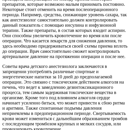
препаратов, которые возможно малым принимать постоянно.
Некоторые стоит отменить на время послеоперационного
периода. Например, средства, снижающие уровень сахара, так
как анестезиолог самостоятельно должен контролировать
данный показатель с помощью инсулина и инфузионной
терапии. Также препараты, в состав которых входит аспирин.
Они способны увеличить кровотечение во время или после
операции. Что касается лекарств для снижения давления, то
здесь необходимо придерживаться своей схемы приема вплоть
до операции. Врач самостоятельно сможет контролировать
артериальное давление на протяжении операции и после нее.
Советы врача детского анестезиолога заключаются в
запрещении употреблять различные спиртные и
энергетические напитки за 10 дней до предполагаемой
операции. Это связано с токсическим действием алкоголя на
печень, что ведет к замедлению дезинтоксикационного
процесса, тем самым задерживая токсические вещества в
организме. Кроме того под влиянием алкоголя сердце
начинает усиленно биться, что может привести к сбою ритма
и аритмии. Также спонтанные подъемы давления
неприемлемы в предоперационном периоде. Свертываемость
крови может измениться с дальнейшим образованием тромбов
с последующим тромбозом крупных и мелких сосудов, или
провоцировать кровотечение.