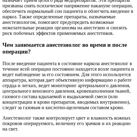
назначает прием целого ряда медпрепаратов. Эти препараты
призваны снять психическое напряжение накануне операции,
обеспечить нормальный сон пациента и облегчить введение в
наркоз. Также определенные препараты, назначаемые
анестезиологом, помогают предупредить возможные
нежелательные реакции организма на анестезию и снизить
риск побочных эффектов применяемых анестетиков.
Чем занимается анестезиолог во время и после
операции?
После введение пациента в состояние наркоза анестезиолог в
течение всей операции постоянно находится возле пациента и
ведет наблюдение за его состоянием. Для этого используется
аппаратура, которая дает объективную информацию о работе
сердца и легких, ведет мониторинг артериального давления,
центрального венозного давления, кровенаполнения тканей,
газового состава вдыхаемой и выдыхаемой смеси (или
концентрации в крови препаратов, вводимых внутривенно),
следит за газовым и кислотно-щелочным составом крови.
Анестезиолог также контролирует цвет и влажность кожных
покровов оперируемого, величину его зрачков и их реакцию
на свет.