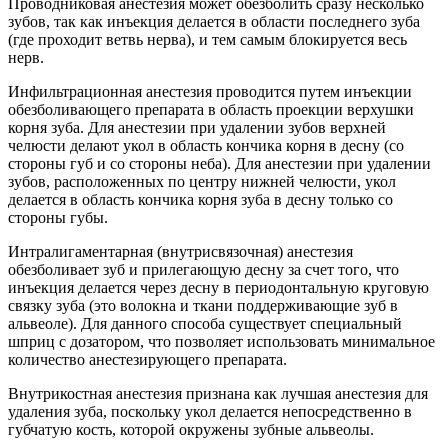
Проводниковая анестезия может обезболить сразу несколько
зубов, так как инъекция делается в области последнего зуба
(где проходит ветвь нерва), и тем самым блокируется весь
нерв.
Инфильтрационная анестезия проводится путем инъекции
обезболивающего препарата в область проекции верхушки
корня зуба. Для анестезии при удалении зубов верхней
челюсти делают укол в область кончика корня в десну (со
стороны губ и со стороны неба). Для анестезии при удалении
зубов, расположенных по центру нижней челюсти, укол
делается в область кончика корня зуба в десну только со
стороны губы.
Интралигаментарная (внутрисвязочная) анестезия
обезболивает зуб и прилегающую десну за счет того, что
инъекция делается через десну в периодонтальную круговую
связку зуба (это волокна и ткани поддерживающие зуб в
альвеоле). Для данного способа существует специальный
шприц с дозатором, что позволяет использовать минимальное
количество анестезирующего препарата.
Внутрикостная анестезия признана как лучшая анестезия для
удаления зуба, поскольку укол делается непосредственно в
губчатую кость, которой окружены зубные альвеолы.