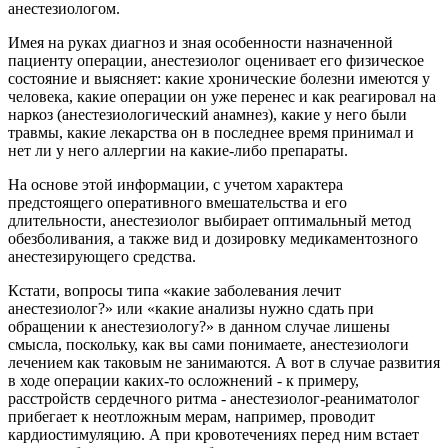
анестезиологом.
Имея на руках диагноз и зная особенности назначенной
пациенту операции, анестезиолог оценивает его физическое
состояние и выясняет: какие хронические болезни имеются у
человека, какие операции он уже перенес и как реагировал на
наркоз (анестезиологический анамнез), какие у него были
травмы, какие лекарства он в последнее время принимал и
нет ли у него аллергии на какие-либо препараты.
На основе этой информации, с учетом характера
предстоящего оперативного вмешательства и его
длительности, анестезиолог выбирает оптимальный метод
обезболивания, а также вид и дозировку медикаментозного
анестезирующего средства.
Кстати, вопросы типа «какие заболевания лечит
анестезиолог?» или «какие анализы нужно сдать при
обращении к анестезиологу?» в данном случае лишены
смысла, поскольку, как вы сами понимаете, анестезиологи
лечением как таковым не занимаются. А вот в случае развития
в ходе операции каких-то осложнений - к примеру,
расстройств сердечного ритма - анестезиолог-реаниматолог
прибегает к неотложным мерам, например, проводит
кардиостимуляцию. А при кровотечениях перед ним встает