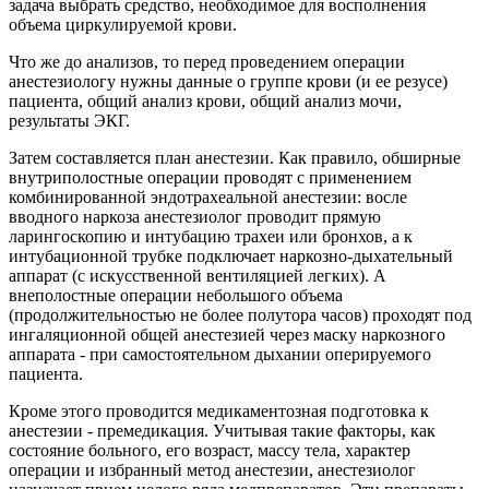
задача выбрать средство, необходимое для восполнения
объема циркулируемой крови.
Что же до анализов, то перед проведением операции
анестезиологу нужны данные о группе крови (и ее резусе)
пациента, общий анализ крови, общий анализ мочи,
результаты ЭКГ.
Затем составляется план анестезии. Как правило, обширные
внутриполостные операции проводят с применением
комбинированной эндотрахеальной анестезии: восле
вводного наркоза анестезиолог проводит прямую
ларингоскопию и интубацию трахеи или бронхов, а к
интубационной трубке подключает наркозно-дыхательный
аппарат (с искусственной вентиляцией легких). А
внеполостные операции небольшого объема
(продолжительностью не более полутора часов) проходят под
ингаляционной общей анестезией через маску наркозного
аппарата - при самостоятельном дыхании оперируемого
пациента.
Кроме этого проводится медикаментозная подготовка к
анестезии - премедикация. Учитывая такие факторы, как
состояние больного, его возраст, массу тела, характер
операции и избранный метод анестезии, анестезиолог