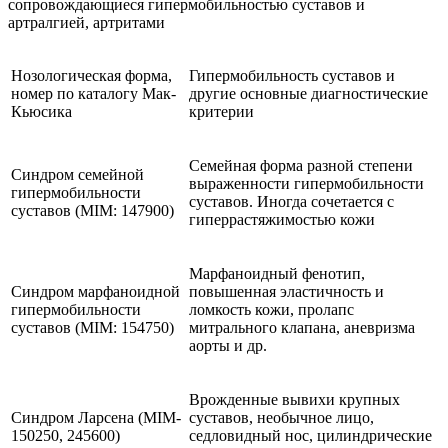
сопровождающиеся гипермобильностью суставов и
артралгией, артритами
Нозологическая форма,
Гипермобильность суставов и
номер по каталогу Мак-
другие основные диагностические
Кьюсика
критерии
Семейная форма разной степени
Синдром семейной
выраженности гипермобильности
гипермобильности
суставов. Иногда сочетается с
суставов (MIM: 147900)
гиперрастяжимостью кожи
Марфаноидный фенотип,
Синдром марфаноидной
повышенная эластичность и
гипермобильности
ломкость кожи, пролапс
суставов (MIM: 154750)
митрального клапана, аневризма
аорты и др.
Врожденные вывихи крупных
Синдром Ларсена (MIM-
суставов, необычное лицо,
150250, 245600)
седловидный нос, цилиндрические