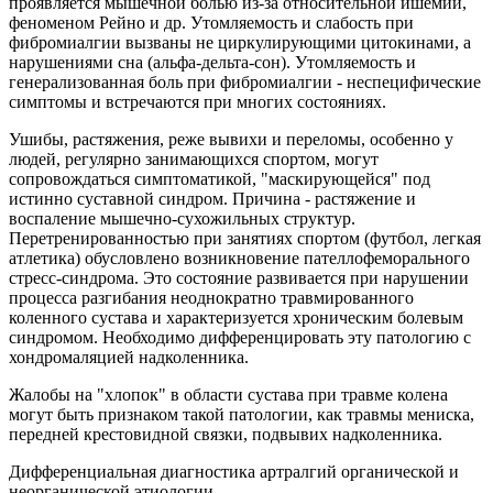
проявляется мышечной болью из-за относительной ишемии,
феноменом Рейно и др. Утомляемость и слабость при
фибромиалгии вызваны не циркулирующими цитокинами, а
нарушениями сна (альфа-дельта-сон). Утомляемость и
генерализованная боль при фибромиалгии - неспецифические
симптомы и встречаются при многих состояниях.
Ушибы, растяжения, реже вывихи и переломы, особенно у
людей, регулярно занимающихся спортом, могут
сопровождаться симптоматикой, "маскирующейся" под
истинно суставной синдром. Причина - растяжение и
воспаление мышечно-сухожильных структур.
Перетренированностью при занятиях спортом (футбол, легкая
атлетика) обусловлено возникновение пателлофеморального
стресс-синдрома. Это состояние развивается при нарушении
процесса разгибания неоднократно травмированного
коленного сустава и характеризуется хроническим болевым
синдромом. Необходимо дифференцировать эту патологию с
хондромаляцией надколенника.
Жалобы на "хлопок" в области сустава при травме колена
могут быть признаком такой патологии, как травмы мениска,
передней крестовидной связки, подвывих надколенника.
Дифференциальная диагностика артралгий органической и
неорганической этиологии