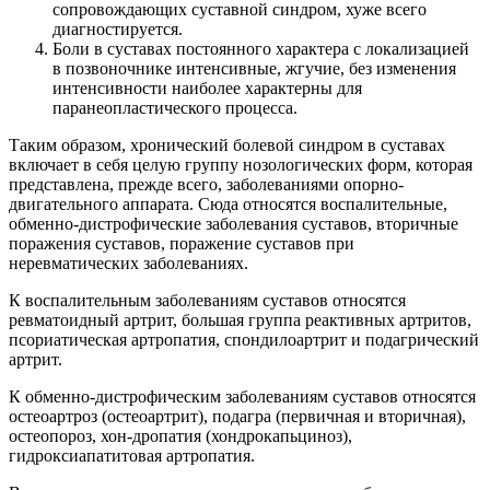
сопровождающих суставной синдром, хуже всего
диагностируется.
Боли в суставах постоянного характера с локализацией
в позвоночнике интенсивные, жгучие, без изменения
интенсивности наиболее характерны для
паранеопластического процесса.
Таким образом, хронический болевой синдром в суставах
включает в себя целую группу нозологических форм, которая
представлена, прежде всего, заболеваниями опорно-
двигательного аппарата. Сюда относятся воспалительные,
обменно-дистрофические заболевания суставов, вторичные
поражения суставов, поражение суставов при
неревматических заболеваниях.
К воспалительным заболеваниям суставов относятся
ревматоидный артрит, большая группа реактивных артритов,
псориатическая артропатия, спондилоартрит и подагрический
артрит.
К обменно-дистрофическим заболеваниям суставов относятся
остеоартроз (остеоартрит), подагра (первичная и вторичная),
остеопороз, хон-дропатия (хондрокапьциноз),
гидроксиапатитовая артропатия.