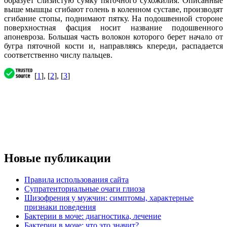
образует слизистую сумку пяточного сухожилия. Описанные
выше мышцы сгибают голень в коленном суставе, производят
сгибание стопы, поднимают пятку. На подошвенной стороне
поверхностная фасция носит название подошвенного
апоневроза. Большая часть волокон которого берет начало от
бугра пяточной кости и, направляясь кпереди, распадается
соответственно числу пальцев.
[
1
], [
2
], [
3
]
Новые публикации
Правила использования сайта
Супратенториальные очаги глиоза
Шизофрения у мужчин: симптомы, характерные
признаки поведения
Бактерии в моче: диагностика, лечение
Бактерии в моче: что это значит?