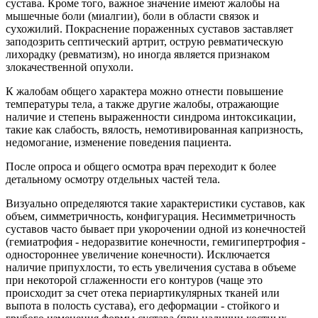
сустава. Кроме того, важное значение имеют жалобы на
мышечные боли (миалгии), боли в области связок и
сухожилий. Покраснение пораженных суставов заставляет
заподозрить септический артрит, острую ревматическую
лихорадку (ревматизм), но иногда является признаком
злокачественной опухоли.
К жалобам общего характера можно отнести повышение
температуры тела, а также другие жалобы, отражающие
наличие и степень выраженности синдрома интоксикации,
такие как слабость, вялость, немотивированная капризность,
недомогание, изменение поведения пациента.
После опроса и общего осмотра врач переходит к более
детальному осмотру отдельных частей тела.
Визуально определяются такие характеристики суставов, как
объем, симметричность, конфигурация. Несимметричность
суставов часто бывает при укорочении одной из конечностей
(гемиатрофия - недоразвитие конечности, гемигипертрофия -
одностороннее увеличение конечности). Исключается
наличие припухлости, то есть увеличения сустава в объеме
при некоторой сглаженности его контуров (чаще это
происходит за счет отека периартикулярных тканей или
выпота в полость сустава), его деформации - стойкого и