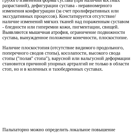
грубого изменения формы сустава (при наличии костных
разрастаний), дефигурации сустава - неравномерного
изменения конфигурации (за счет пролиферативных или
экссудативных процессов). Констатируется отсутствие/
наличие изменений мягких тканей над пораженным суставом
- бледности или гиперемии кожи, пигментации, свищей.
Выявляются мышечная атрофия, ограничение подвижности
сустава, вынужденное положение конечности, плоскостопие.
Наличие плоскостопия (отсутствие видимого продольного,
поперечного сводов стопы), косолапости, высокого свода
стопы ("полая" стопа"), варусной или вальгусной деформации
становится причиной упорных артралгий не только в области
стоп, но и в коленных и тазобедренных суставах.
Пальпаторно можно определить локальное повышение