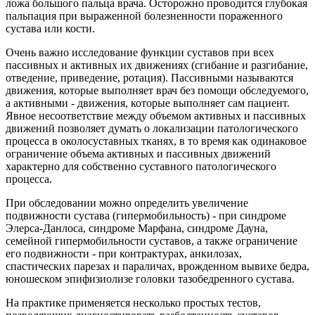
ложа большого пальца врача. Осторожно проводится глубокая
пальпация при выраженной болезненности пораженного
сустава или кости.
Очень важно исследование функции суставов при всех
пассивных и активных их движениях (сгибание и разгибание,
отведение, приведение, ротация). Пассивными называются
движения, которые выполняет врач без помощи обследуемого,
а активными - движения, которые выполняет сам пациент.
Явное несоответствие между объемом активных и пассивных
движений позволяет думать о локализации патологического
процесса в околосуставных тканях, в то время как одинаковое
ограничение объема активных и пассивных движений
характерно для собственно суставного патологического
процесса.
При обследовании можно определить увеличение
подвижности сустава (гипермобильность) - при синдроме
Элерса-Данлоса, синдроме Марфана, синдроме Дауна,
семейной гипермобильности суставов, а также ограничение
его подвижности - при контрактурах, анкилозах,
спастических парезах и параличах, врожденном вывихе бедра,
юношеском эпифизиолизе головки тазобедренного сустава.
На практике применяется несколько простых тестов,