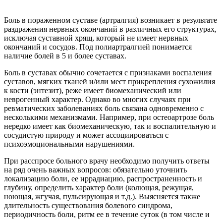
Боль в пораженном суставе (артралгия) возникает в результате
раздражения нервных окончаний в различных его структурах,
исключая суставной хрящ, который не имеет нервных
окончаний и сосудов. Под полиартралгией понимается
наличие болей в 5 и более суставах.
Боль в суставах обычно сочетается с признаками воспаления
суставов, мягких тканей и/или мест прикрепления сухожилия
к кости (энтезит), реже имеет биомеханический или
неврогенный характер. Однако во многих случаях при
ревматических заболеваниях боль связана одновременно с
несколькими механизмами. Например, при остеоартрозе боль
нередко имеет как биомеханическую, так и воспалительную и
сосудистую природу и может ассоциироваться с
психоэмоциональными нарушениями.
При расспросе больного врачу необходимо получить ответы
на ряд очень важных вопросов: обязательно уточнить
локализацию боли, ее иррадиацию, распространенность и
глубину, определить характер боли (колющая, режущая,
ноющая, жгучая, пульсирующая и т.д.). Выясняется также
длительность существования болевого синдрома,
периодичность боли, ритм ее в течение суток (в том числе и