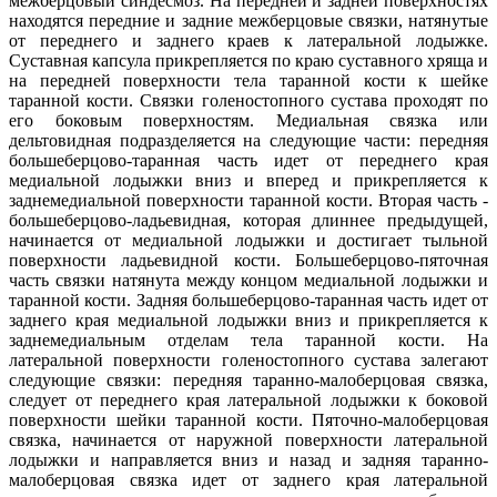
межберцовый синдесмоз. На передней и задней поверхностях
находятся передние и задние межберцовые связки, натянутые
от переднего и заднего краев к латеральной лодыжке.
Суставная капсула прикрепляется по краю суставного хряща и
на передней поверхности тела таранной кости к шейке
таранной кости. Связки голеностопного сустава проходят по
его боковым поверхностям. Медиальная связка или
дельтовидная подразделяется на следующие части: передняя
большеберцово-таранная часть идет от переднего края
медиальной лодыжки вниз и вперед и прикрепляется к
заднемедиальной поверхности таранной кости. Вторая часть -
большеберцово-ладьевидная, которая длиннее предыдущей,
начинается от медиальной лодыжки и достигает тыльной
поверхности ладьевидной кости. Большеберцово-пяточная
часть связки натянута между концом медиальной лодыжки и
таранной кости. Задняя большеберцово-таранная часть идет от
заднего края медиальной лодыжки вниз и прикрепляется к
заднемедиальным отделам тела таранной кости. На
латеральной поверхности голеностопного сустава залегают
следующие связки: передняя таранно-малоберцовая связка,
следует от переднего края латеральной лодыжки к боковой
поверхности шейки таранной кости. Пяточно-малоберцовая
связка, начинается от наружной поверхности латеральной
лодыжки и направляется вниз и назад и задняя таранно-
малоберцовая связка идет от заднего края латеральной