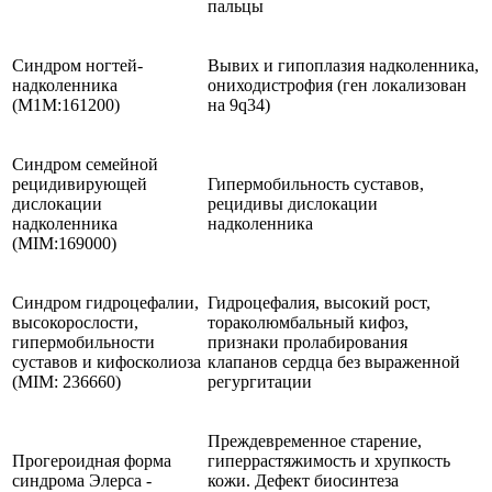
пальцы
Синдром ногтей-
Вывих и гипоплазия надколенника,
надколенника
ониходистрофия (ген локализован
(М1М:161200)
на 9q34)
Синдром семейной
рецидивирующей
Гипермобильность суставов,
дислокации
рецидивы дислокации
надколенника
надколенника
(MIM:169000)
Синдром гидроцефалии,
Гидроцефалия, высокий рост,
высокорослости,
тораколюмбальный кифоз,
гипермобильности
признаки пролабирования
суставов и кифосколиоза
клапанов сердца без выраженной
(MIM: 236660)
регургитации
Преждевременное старение,
Прогероидная форма
гиперрастяжимость и хрупкость
синдрома Элерса -
кожи. Дефект биосинтеза