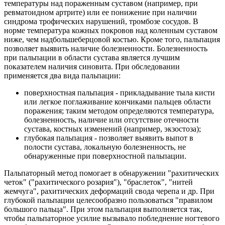
температуры над пораженным суставом (например, при
ревматоидном артрите) или ее понижение при наличии
синдрома трофических нарушений, тромбозе сосудов. В
норме температура кожных покровов над коленным суставом
ниже, чем надбольшеберцовой костью. Кроме того, пальпация
позволяет выявить наличие болезненности. Болезненность
при пальпации в области сустава является лучшим
показателем наличия синовита. При обследовании
применяется два вида пальпации:
поверхностная пальпация - прикладывание тыла кисти
или легкое поглаживание кончиками пальцев области
поражения; таким методом определяются температура,
болезненность, наличие или отсутствие отечности
сустава, костных изменений (например, экзостоза);
глубокая пальпация - позволяет выявить выпот в
полости сустава, локальную болезненность, не
обнаруженные при поверхностной пальпации.
Пальпаторный метод помогает в обнаружении "рахитических
четок" ("рахитического розария"), "браслеток", "нитей
жемчуга", рахитических деформаций свода черепа и др. При
глубокой пальпации целесообразно пользоваться "правилом
большого пальца". При этом пальпация выполняется так,
чтобы пальпаторное усилие вызывало побледнение ногтевого