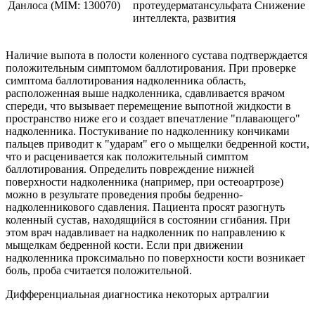
Данлоса (MIM: 130070)
протеудерматансульфата Снижение
интеллекта, развития
Наличие выпота в полости коленного сустава подтверждается
положительным симптомом баллотирования. При проверке
симптома баллотирования надколенника область,
расположенная выше надколенника, сдавливается врачом
спереди, что вызывает перемещение выпотной жидкости в
пространство ниже его и создает впечатление "плавающего"
надколенника. Постукивание по надколеннику кончиками
пальцев приводит к "ударам" его о мыщелки бедренной кости,
что и расценивается как положительный симптом
баллотирования. Определить повреждение нижней
поверхности надколенника (например, при остеоартрозе)
можно в результате проведения пробы бедренно-
надколенникового сдавления. Пациента просят разогнуть
коленный сустав, находящийся в состоянии сгибания. При
этом врач надавливает на надколенник по направлению к
мыщелкам бедренной кости. Если при движении
надколенника проксимально по поверхности кости возникает
боль, проба считается положительной.
Дифференциальная диагностика некоторых артралгии