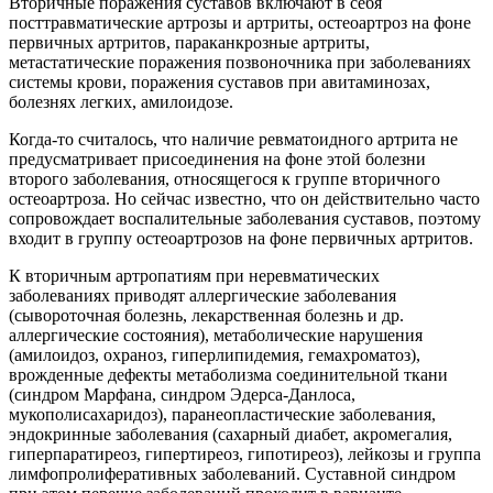
Вторичные поражения суставов включают в себя
посттравматические артрозы и артриты, остеоартроз на фоне
первичных артритов, параканкрозные артриты,
метастатические поражения позвоночника при заболеваниях
системы крови, поражения суставов при авитаминозах,
болезнях легких, амилоидозе.
Когда-то считалось, что наличие ревматоидного артрита не
предусматривает присоединения на фоне этой болезни
второго заболевания, относящегося к группе вторичного
остеоартроза. Но сейчас известно, что он действительно часто
сопровождает воспалительные заболевания суставов, поэтому
входит в группу остеоартрозов на фоне первичных артритов.
К вторичным артропатиям при неревматических
заболеваниях приводят аллергические заболевания
(сывороточная болезнь, лекарственная болезнь и др.
аллергические состояния), метаболические нарушения
(амилоидоз, охраноз, гиперлипидемия, гемахроматоз),
врожденные дефекты метаболизма соединительной ткани
(синдром Марфана, синдром Эдерса-Данлоса,
мукополисахаридоз), паранеопластические заболевания,
эндокринные заболевания (сахарный диабет, акромегалия,
гиперпаратиреоз, гипертиреоз, гипотиреоз), лейкозы и группа
лимфопролиферативных заболеваний. Суставной синдром