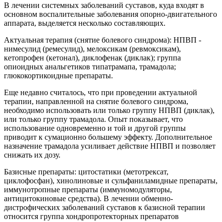
В лечении системных заболеваний суставов, куда входят в
основном воспалительные заболевания опорно-двигательного
аппарата, выделяется несколько составляющих.
Актуальная терапия (снятие болевого синдрома): НПВП -
нимесулид (ремесулид), мелоксикам (ревмоксикам),
кетопрофен (кетонал), диклофенак (диклак); группа
опиоидных анальгетиков типатрамапа, трамадола;
глюкокортикоидные препараты.
Еще недавно считалось, что при проведении актуальной
терапии, направленной на снятие болевого синдрома,
необходимо использовать или только группу НПВП (диклак),
или только группу трамадола. Опыт показывает, что
использование одновременно и той и другой группы
приводит к сумационно большему эффекту. Дополнительное
назначение трамадола усиливает действие НПВП и позволяет
снижать их дозу.
Базисные препараты: цитостатики (метотрексат,
циклофосфан), хинолиновые и сульфаниламидные препараты,
иммунотропные препараты (иммуномодуляторы,
антицитокиновые средства). В лечении обменно-
дистрофических заболеваний суставов к базисной терапии
относится группа хондропротекторных препаратов