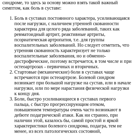
синдроме, то здесь за основу можно взять такой важный
симптом, как боль в суставе:
Боль в суставах постоянного характера, усиливающаяся
после нагрузки, с наличием утренней скованности
характерна для целого ряда заболеваний, таких как
ревматоидный артрит, реактивные артриты,
псориатическая артропатия, т.е. для группы
воспалительных заболеваний. Но следует отметить, что
утренняя скованность характеризует не только
воспалительные заболевания, но и обменно-
дистрофические, поэтому встречается, в том числе и при
остеоартрозах - первичных и вторичных.
Стартовые (механические) боли в суставах чаще
встречаются при остеоартрозе. Болевой синдром
возникает при большой нагрузке на сустав, или в начале
нагрузки, или по мере нарастания физической нагрузки
к концу дня.
Боли, быстро усиливающиеся в суставах первого
пальца, с быстро прогрессирующим отеком,
повышением температуры очень часто возникают в
дебюте подагрической атаки. Как ни странно, при
наличии этой, казалось бы, самой простой и яркой
характеристики болевого синдрома, подагра, тем не
менее, из всех патологических состояний,