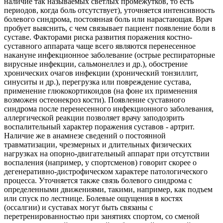
наличие так называемых светлых промежутков, то есть
периодов, когда боль отсутствует), уточняется интенсивность
болевого синдрома, постоянная боль или нарастающая. Врач
пробует выяснить, с чем связывает пациент появление боли в
суставе. Факторами риска развития поражения костно-
суставного аппарата чаще всего являются перенесенное
накануне инфекционное заболевание (острые респираторные
вирусные инфекции, сальмонеллез и др.), обострение
хронических очагов инфекции (хронический тонзиллит,
синуситы и др.), перегрузка или повреждение сустава,
применение глюкокортикоидов (на фоне их применения
возможен остеонекроз кости). Появление суставного
синдрома после перенесенного инфекционного заболевания,
аллергической реакции позволяет врачу заподозрить
воспалительный характер поражения суставов - артрит.
Наличие же в анамнезе сведений о постоянной
травматизации, чрезмерных и длительных физических
нагрузках на опорно-двигательный аппарат при отсутствии
воспаления (например, у спортсменов) говорит скорее о
дегенеративно-дистрофическом характере патологического
процесса. Уточняется также связь болевого синдрома с
определенными движениями, такими, например, как подъем
или спуск по лестнице. Болевые ощущения в костях
(оссалгии) и суставах могут быть связаны с
перетренированностью при занятиях спортом, со сменой