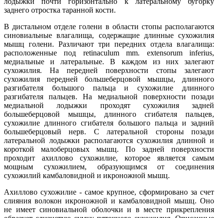
лодыжки почти горизонтально к латеральному бугорку
заднего отростка таранной кости.
В дистальном отделе голени в области стопы располагаются
синовиальные влагалища, содержащие длинные сухожилия
мышц голени. Различают три передних отдела влагалища:
расположенные под retinaculum mm. extensorum inferius,
медиальные и латеральные. В каждом из них залегают
сухожилия. На передней поверхности стопы залегают
сухожилия передней большеберцовой мышцы, длинного
разгибателя большого пальца и сухожилие длинного
разгибателя пальцев. На медиальной поверхности позади
медиальной лодыжки проходят сухожилия задней
большеберцовой мышцы, длинного сгибателя пальцев,
сухожилие длинного сгибателя большого пальца и задний
большеберцовый нерв. С латеральной стороны позади
латеральной лодыжки располагаются сухожилия длинной и
короткой малоберцовых мышц. По задней поверхности
проходит ахиллово сухожилие, которое является самым
мощным сухожилием, образующимся от соединения
сухожилий камбаловидной и икроножной мышц.
Ахиллово сухожилие - самое крупное, сформировано за счет
слияния волокон икроножной и камбаловидной мышц. Оно
не имеет синовиальной оболочки и в месте прикрепления