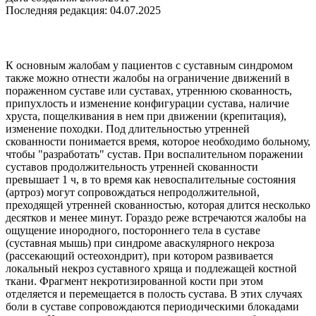
Последняя редакция: 04.07.2025
К основным жалобам у пациентов с суставным синдромом
также можно отнести жалобы на ограничение движений в
пораженном суставе или суставах, утреннюю скованность,
припухлость и изменение конфигурации сустава, наличие
хруста, пощелкивания в нем при движении (крепитация),
изменение походки. Под длительностью утренней
скованности понимается время, которое необходимо больному,
чтобы "разработать" сустав. При воспалительном поражении
суставов продолжительность утренней скованности
превышает 1 ч, в то время как невоспалительные состояния
(артроз) могут сопровождаться непродолжительной,
преходящей утренней скованностью, которая длится несколько
десятков и менее минут. Гораздо реже встречаются жалобы на
ощущение инородного, постороннего тела в суставе
(суставная мышь) при синдроме аваскулярного некроза
(рассекающий остеохондрит), при котором развивается
локальный некроз суставного хряща и подлежащей костной
ткани. Фрагмент некротизированной кости при этом
отделяется и перемещается в полость сустава. В этих случаях
боли в суставе сопровождаются периодическими блокадами