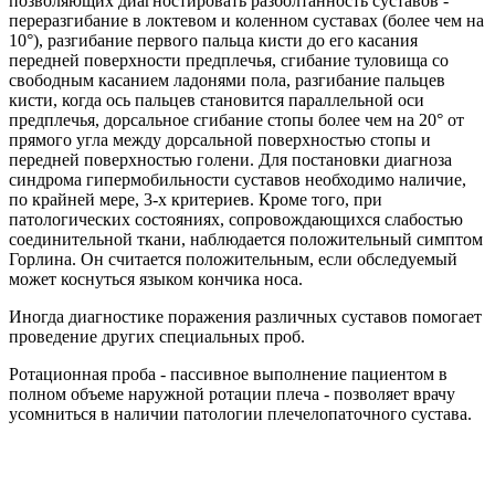
позволяющих диагностировать разболтанность суставов -
переразгибание в локтевом и коленном суставах (более чем на
10°), разгибание первого пальца кисти до его касания
передней поверхности предплечья, сгибание туловища со
свободным касанием ладонями пола, разгибание пальцев
кисти, когда ось пальцев становится параллельной оси
предплечья, дорсальное сгибание стопы более чем на 20° от
прямого угла между дорсальной поверхностью стопы и
передней поверхностью голени. Для постановки диагноза
синдрома гипермобильности суставов необходимо наличие,
по крайней мере, 3-х критериев. Кроме того, при
патологических состояниях, сопровождающихся слабостью
соединительной ткани, наблюдается положительный симптом
Горлина. Он считается положительным, если обследуемый
может коснуться языком кончика носа.
Иногда диагностике поражения различных суставов помогает
проведение других специальных проб.
Ротационная проба - пассивное выполнение пациентом в
полном объеме наружной ротации плеча - позволяет врачу
усомниться в наличии патологии плечелопаточного сустава.