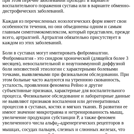
при этом перечне заболеваний проходит в варианте
воспалительного поражения сустава или в варианте обменно-
дистрофических заболеваний.
Каждая из перечисленных нозологических форм имеет свои
особенности течения, но они объединены одним и самым
главным симптомокомплексом, который представлен, прежде
всего, артралгией. Артралгия обязательно присутствует в
каждом из этих заболеваний.
Боли в суставах могут имитировать фибромиалгии.
Фибромиалгия - это синдром хронической (длящейся более 3
месяцев), невоспалительной и неаутоиммунной диффузной
боли неизвестной этиологии с характерными болевыми
точками, выявляемыми при физикальном обследовании. При
этом больные часто жалуются на утреннюю скованность,
усталость, проявления феномена Рейно и другие
субъективные признаки, характерные для воспалительного
процесса. Физикальное обследование и лабораторные данные
не выявляют признаков воспаления или дегенеративных
процессов в суставах, костях и мягких тканях. В развитии ее
имеют значение микротравма и нетренированность мышц,
увеличение продукции субстанции Р, а также феномен
увеличенного числа альфа
-адренергических рецепторов в
2
мышцах, сосудах пальцев, слезных и слюнных железах, что