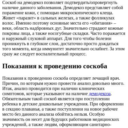
Соскоб на демодекоз позволяет подтвердить/опровергнуть
наличие данного заболевания. Демодекоз представляет собой
поражение кожи, с помощью микроскопического клеща.
Живет «паразит» в сальных железах, а также фолликулах
волос. Именно поэтому основные места его «обитания» –
веки, область надбровных дуг. Значительно страдают кожные
покровы лица, а также носогубные складки. Часто поражается
и наружный слуховой аппарат. Для того чтобы болезни
проникнуть в глубокие слои, достаточно просто дождаться
того момента, когда иммунитет значительно ослабнет. За этим
сразу же следует воспалительный процесс.
Показания к проведению соскоба
Показания к проведению соскоба определяет лечащий врач.
Причин, по которым нужно провести анализ довольно много.
Итак, анализ проводится при наличии клинических
симптомов, которые указывают на наличие
демодекоза
.
Обязательным такой соскоб является при поступлении
ребенка в детские дошкольные учреждения. При оформлении
в секцию плаванья, а также поступлении на новое рабочее
место без данного анализа обойтись нельзя. Особую
значимость он несет для будущих работников медицинских
учреждений, а также людям, оформляющим санитарно-