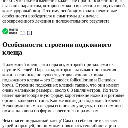
знают, что такие изменения кожи – не просто особенности, а
вызваны паразитом, которого можно вывести и вернуть своей
коже здоровый вид. Поэтому необходимо знать некоторые
особенности возбудителя и симптомы для начала
своевременного лечения и положительного результата.
[
1
], [
2
]
Особенности строения подкожного
клеща
Подкожный клещ – это паразит, который принадлежит к
группе Клещей. Паразиты, которые вызывают поражения
кожи различные, но существует два основных вида
подкожного клеща – это Demodex follicullorum и Demodex
brevis. Строение подкожных клещей таково, что они имеют
очень маленькие размеры, около 0,3 миллиметров. Их тело
имеет ланцетообразную форму, коротенькие ножки и ротовые
органы колющего типа. Как же выглядит подкожный клещ?
Невооруженным взглядом его нельзя увидеть, но он немного
похож на клопа по форме своего тела и размерам.
Чем опасен подкожный клещ? Сам по себе он не вызывает
угрей и прыщей, но он может повышать сенсибилизацию