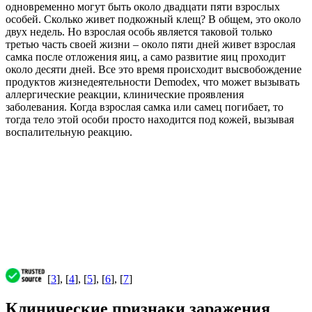
одновременно могут быть около двадцати пяти взрослых
особей. Сколько живет подкожный клещ? В общем, это около
двух недель. Но взрослая особь является таковой только
третью часть своей жизни – около пяти дней живет взрослая
самка после отложения яиц, а само развитие яиц проходит
около десяти дней. Все это время происходит высвобождение
продуктов жизнедеятельности Demodex, что может вызывать
аллергические реакции, клинические проявления
заболевания. Когда взрослая самка или самец погибает, то
тогда тело этой особи просто находится под кожей, вызывая
воспалительную реакцию.
[
3
], [
4
], [
5
], [
6
], [
7
]
Клинические признаки заражения