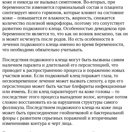
коже и никогда не вызывал симптомов. Во-вторых, при
беременности изменяется гормональный состав и плацента
синтезирует много гормонов, которые влияют на состояние
кожи – повышается ее влажность, жирность, снижается
количество полезной микрофлоры, поэтому это сопутствует
развитию подкожного клеща. Особенностью демодекоза при
беременности является то, что как он возник внезапно, так он
и может исчезнуть после родов. Но есть особенности в
лечении подкожного клеща именно во время беременности,
что необходимо обязательно учитывать.
Последствия подкожного клеща могут быть вызваны самим
наличием паразита и длительной его персистенцией, что
приводит к распространению процесса и поражению новых
участков кожи. Если подкожный клещ поражает глаза, то
несвоевременное лечение может вызвать слепоту, а при его
персистенции может быть частые блефариты инфекционные
или ячмень. Если клещ паразитирует на коже головы – то
последствие этого процесса выпадение волос, которые потом
сложно восстановить из-за нарушения структуры самого
фолликула. Последствием подкожного клеща на коже лица
может быть присоединение гнойничковой и бактериальной
флоры с развитием серьезных поражений и вторичными
изменениями контура и черт лица.