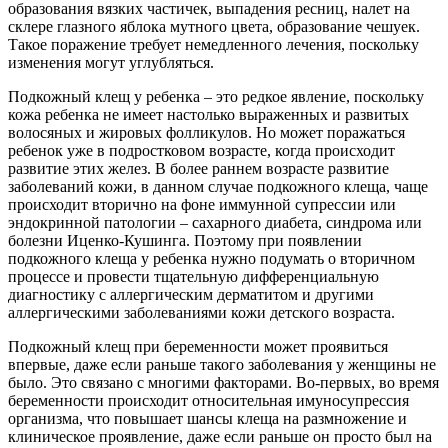
образования вязких частичек, выпадения ресниц, налет на
склере глазного яблока мутного цвета, образование чешуек.
Такое поражение требует немедленного лечения, поскольку
изменения могут углубляться.
Подкожный клещ у ребенка – это редкое явление, поскольку
кожа ребенка не имеет настолько выраженных и развитых
волосяных и жировых фолликулов. Но может поражаться
ребенок уже в подростковом возрасте, когда происходит
развитие этих желез. В более раннем возрасте развитие
заболеваний кожи, в данном случае подкожного клеща, чаще
происходит вторично на фоне иммунной супрессии или
эндокринной патологии – сахарного диабета, синдрома или
болезни Иценко-Кушинга. Поэтому при появлении
подкожного клеща у ребенка нужно подумать о вторичном
процессе и провести тщательную дифференциальную
диагностику с аллергическим дерматитом и другими
аллергическими заболеваниями кожи детского возраста.
Подкожный клещ при беременности может проявиться
впервые, даже если раньше такого заболевания у женщины не
было. Это связано с многими факторами. Во-первых, во время
беременности происходит относительная имуносупрессия
организма, что повышает шансы клеща на размножение и
клиническое проявление, даже если раньше он просто был на