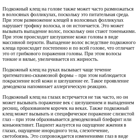
Подкожный клещ на голове также может часто размножаться
в волосяных фолликулах, поскольку это питательная среда.
При этом размножение клещей в волосяных фолликулах
нарушает трофику волоска, и он истончается. Это может
вызывать выпадение волос, поскольку они стают тоненькими.
При этом происходит шелушение кожи головы в виде
массивной перхоти. Выпадение волос вследствие подкожного
клеща происходит постепенно и по всей голове, что отличает
это от грибкового поражения головы. При этом волосы
тонкие и вялые, увеличивается их жирность.
Подкожный клещ на руках вызывает чаще течение
эритематозно-сквамозной формы – при этом наблюдается
покраснение всей кожи и шелушение ее. Такое проявление
демодекоза напоминает аллергическую реакцию.
Подкожный клещ на глазах встречается не так часто, но он
может вызывать поражение век с шелушением и выпадением
ресниц, образованием корочек на веках. Также подкожный
клещ может вызывать и специфическое поражение слизистой
глаз – при этом образовывается демодекозный блефарит или
коньюнктивит. Пациент жалуется на ощущение жжения в
глазах, ощущение инородного тела, слезотечение,
светобоязнь. Это сопровождается изменениями глаз в виде