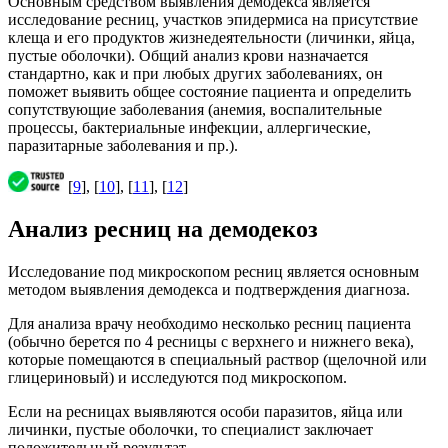
Основным средством выявления демодекса является
исследование ресниц, участков эпидермиса на присутствие
клеща и его продуктов жизнедеятельности (личинки, яйца,
пустые оболочки). Общий анализ крови назначается
стандартно, как и при любых других заболеваниях, он
поможет выявить общее состояние пациента и определить
сопутствующие заболевания (анемия, воспалительные
процессы, бактериальные инфекции, аллергические,
паразитарные заболевания и пр.).
[
9
], [
10
], [
11
], [
12
]
Анализ ресниц на демодекоз
Исследование под микроскопом ресниц является основным
методом выявления демодекса и подтверждения диагноза.
Для анализа врачу необходимо несколько ресниц пациента
(обычно берется по 4 ресницы с верхнего и нижнего века),
которые помещаются в специальный раствор (щелочной или
глицериновый) и исследуются под микроскопом.
Если на ресницах выявляются особи паразитов, яйца или
личинки, пустые оболочки, то специалист заключает
положительный результат.