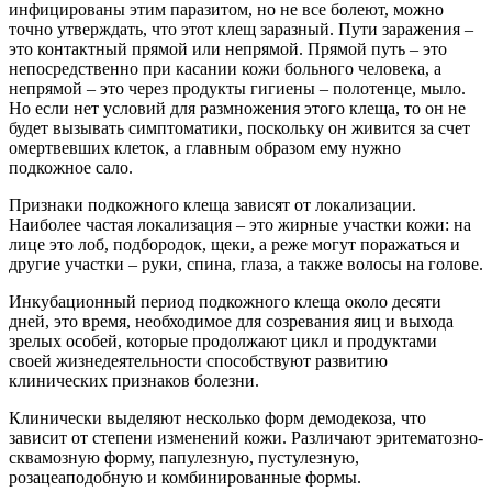
инфицированы этим паразитом, но не все болеют, можно
точно утверждать, что этот клещ заразный. Пути заражения –
это контактный прямой или непрямой. Прямой путь – это
непосредственно при касании кожи больного человека, а
непрямой – это через продукты гигиены – полотенце, мыло.
Но если нет условий для размножения этого клеща, то он не
будет вызывать симптоматики, поскольку он живится за счет
омертвевших клеток, а главным образом ему нужно
подкожное сало.
Признаки подкожного клеща зависят от локализации.
Наиболее частая локализация – это жирные участки кожи: на
лице это лоб, подбородок, щеки, а реже могут поражаться и
другие участки – руки, спина, глаза, а также волосы на голове.
Инкубационный период подкожного клеща около десяти
дней, это время, необходимое для созревания яиц и выхода
зрелых особей, которые продолжают цикл и продуктами
своей жизнедеятельности способствуют развитию
клинических признаков болезни.
Клинически выделяют несколько форм демодекоза, что
зависит от степени изменений кожи. Различают эритематозно-
сквамозную форму, папулезную, пустулезную,
розацеаподобную и комбинированные формы.