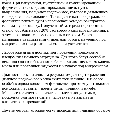
кожи. При папулезной, пустулезной и комбинированной
форме скальпелем делают прокалывание и, путем
выдавливания, получают содержимое, которое в дальнейшем
и поддается исследованию. Также для изъятия содержимого
фолликула рекомендуют использовать комедоноэкстрактор
или глазную ложечку. Полученный материал переносят на
стекло, обрабатывают 20% раствором калия или глицерина, а
затем накрывают сверху покровным стеклом. Через
пятнадцать-двадцать минут препарат готов к изучению под
микроскопом при различной степени увеличения.
Лабораторная диагностика при поражении подкожным
клещом глаз немного затруднена. Для этого берут соскоб из
века или слизистой глазного яблока, капают несколько капель
масла или прозрачной жидкости и изучают под микроскопом.
Диагностически значимым результатом для подтверждения
диагноза подкожного клеща считается наличие 10 и более
особей в одном волосяном фолликуле, при этом учитываются
все формы паразита – зрелые, яйца, личинки и нимфы.
Меньшее количество паразита считается допустимым,
поскольку они могут быть у человека и не вызывать
клинических проявлений.
Другие методы, которые могут проводиться, главным образом