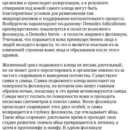
организма и происходит аллергизация, а в результате
отмирания под кожей самого клеща могут быть
благоприятные условия для размножения там
микроорганизмов и поддержания воспалительного процесса.
Возбудители паразитируют по-разному: Demodex follicullorum
преимущественно локализуется в полости волосяного
фолликула, а Demodex brevis – в полости жирового фолликула.
Учитывая, что поражается кожа преимущественно лица у
людей молодого возраста, то это и является опасным из-за
изменений строения кожи лица и образования после этого
шрамов.
Жизненный цикл подкожного клеща не весьма длительный,
но он может долго персистировать в организме именно из-за
частого спаривания и выведения потомства. Существуют
самки и самцы. Самки подкожного клеща выползают на
поверхность фолликула, на котором они живут главным
образом ночью, поскольку в это время активизируются самцы.
Самцы могут ползать по поверхности кожи и проходить
несколько сантиметров в поиске самки. Возле фолликула
происходит спаривание этих двух особей, и самка
возвращается в глубину фолликула, где откладывает яйца.
Такие яйца созревают длительное время и проходят свои
стадии развития: сначала яйца превращаются в личинку, а
затем в протонимфу и нимфу. В одном фолликуле