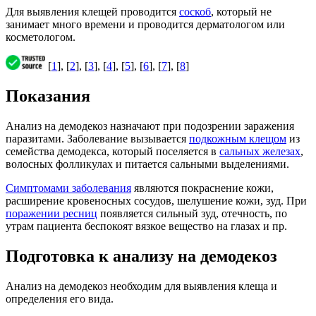
Для выявления клещей проводится
соскоб
, который не
занимает много времени и проводится дерматологом или
косметологом.
[
1
], [
2
], [
3
], [
4
], [
5
], [
6
], [
7
], [
8
]
Показания
Анализ на демодекоз назначают при подозрении заражения
паразитами. Заболевание вызывается
подкожным клещом
из
семейства демодекса, который поселяется в
сальных железах
,
волосных фолликулах и питается сальными выделениями.
Симптомами заболевания
являются покраснение кожи,
расширение кровеносных сосудов, шелушение кожи, зуд. При
поражении ресниц
появляется сильный зуд, отечность, по
утрам пациента беспокоят вязкое вещество на глазах и пр.
Подготовка к анализу на демодекоз
Анализ на демодекоз необходим для выявления клеща и
определения его вида.