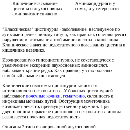
Кишечное всасывание
Аминоацидурия и у
цистина и двухосновных
гомо-, и у гетерозигот
аминокислот снижено
"Классическая" цистинурия - заболевание, наследуемое по
аутосомно-рецессивному типу и, как правило, сочетающееся с
нарушением всасывания этой аминокислоты в кишечнике.
Клиническое значение недостаточного всасывания цистина в
кишечнике невелико.
Изолированную гиперцистинурию, не сочетающуюся с
увеличением экскреции двухосновных аминокислот,
наблюдают крайне редко. Как правило, у этих больных
семейный анамнез не отягощен.
Клинические симптомы цистинурии зависят от
интенсивности нефролитиаза. У больных цистинурией
наблюдают
почечные колики
,
гематурию
, склонность к
инфекциям мочевых путей. Обструкция мочеточника
возникает нечасто, преимущественно у мужчин. При
двустороннем характере цистинового нефролитиаза иногда
развивается почечная недостаточность.
Описаны 2 типа изолированной двухосновной