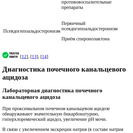
противовоспалительные
препараты
Первичный
псевдогипоальдостеронизм
Псевдогипоальдостеронизм
Приём спиронолактона
[
12
], [
13
], [
14
]
Диагностика почечного канальцевого
ацидоза
Лабораторная диагностика почечного
канальцевого ацидоза
При проксимальном почечном канальцевом ацидозе
обнаруживают значительную бикарбонатурию,
гиперхлоремический ацидоз, увеличение рН мочи.
В связи с увеличением экскреции натрия (в составе натрия