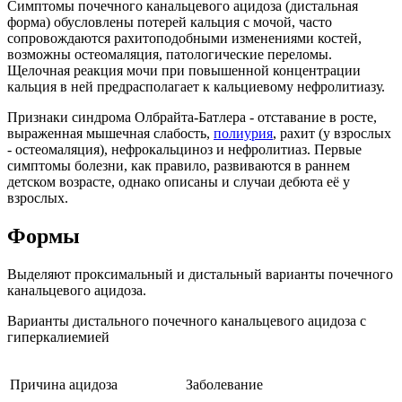
Симптомы почечного канальцевого ацидоза (дистальная
форма) обусловлены потерей кальция с мочой, часто
сопровождаются рахитоподобными изменениями костей,
возможны остеомаляция, патологические переломы.
Щелочная реакция мочи при повышенной концентрации
кальция в ней предрасполагает к кальциевому нефролитиазу.
Признаки синдрома Олбрайта-Батлера - отставание в росте,
выраженная мышечная слабость,
полиурия
, рахит (у взрослых
- остеомаляция), нефрокальциноз и нефролитиаз. Первые
симптомы болезни, как правило, развиваются в раннем
детском возрасте, однако описаны и случаи дебюта её у
взрослых.
Формы
Выделяют проксимальный и дистальный варианты почечного
канальцевого ацидоза.
Варианты дистального почечного канальцевого ацидоза с
гиперкалиемией
Причина ацидоза
Заболевание