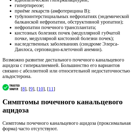
гипертиреозе;
приёме лекарств (амфотерицина В);
тубулоинтерстициальных нефропатиях (эндемической
балканской нефропатии, обструктивной уропатии);
нефропатии почечного трансплантата;
кистозных болезнях почек (медуллярной губчатой
почке, медуллярной кистозной болезни почек);
наследственных заболеваниях (синдроме Элерса-
Данлоса, серповидно-клеточной анемии).
Возможно развитие дистального почечного канальцевого
ацидоза с гиперкалиемией. Большинство его вариантов
связано с абсолютной или относительной недостаточностью
альдостерона.
[
8
], [
9
], [
10
], [
11
]
Симптомы почечного канальцевого
ацидоза
Симптомы почечного канальцевого ацидоза (проксимальная
форма) часто отсутствуют.