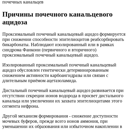
почечных канальцев
Причины почечного канальцевого
ацидоза
Проксимальный почечный канальцевый ацидоз формируется
при снижении способности эпителиоцитов реабсорбировать
бикарбонаты. Наблюдают изолированный или в рамках
синдрома Фанкони (первичного и вторичного)
проксимальный почечный канальцевый ацидоз.
Изолированный проксимальный почечный канальцевый
ацидоз обусловлен генетически детерминированным
снижением активности карбоангидразы или связан с
длительным приёмом ацетазоламида.
Дистальный почечный канальцевый ацидоз развивается при
отсутствии секреции ионов водорода в просвет дистального
канальца или увеличении их захвата эпителиоцитами этого
сегмента нефрона.
Другой механизм формирования - снижение доступности
мочевых буферов, прежде всего ионов аммония, при
уменьшении их образования или избыточном накоплении в