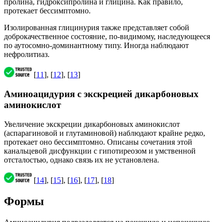
пролина, гидроксипролина и глицина. Как правило,
протекает бессимптомно.
Изолированная глицинурия также представляет собой
доброкачественное состояние, по-видимому, наследующееся
по аутосомно-доминантному типу. Иногда наблюдают
нефролитиаз.
[
11
], [
12
], [
13
]
Аминоацидурия с экскрецией дикарбоновых
аминокислот
Увеличение экскреции дикарбоновых аминокислот
(аспарагиновой и глутаминовой) наблюдают крайне редко,
протекает оно бессимптомно. Описаны сочетания этой
канальцевой дисфункции с гипотиреозом и умственной
отсталостью, однако связь их не установлена.
[
14
], [
15
], [
16
], [
17
], [
18
]
Формы