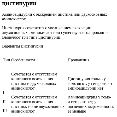
цистинурии
Аминоацидурии с экскрецией цистина или двухосновных
аминокислот
Цистинурия сочетается с увеличением экскреции
двухосновных аминокислот или существует изолированно.
Выделяют три типа цистинурии.
Варианты цистинурии
Тип
Особенности
Проявления
Сочетается с отсутствием
кишечного всасывания
Цистинурия только у
цистина и двухосновных
гомозигот; у гетерозигот
аминокислот
аминоацидурии нет
I
Сочетается с отсутствием
Аминоацидурия у гомо-
II
кишечного всасывания
и гетерозигот; у
цистина, но не двухосновных
последних выраженность
III
аминокислот
её меньше