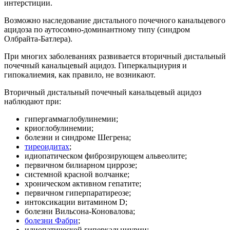
интерстиции.
Возможно наследование дистального почечного канальцевого
ацидоза по аутосомно-доминантному типу (синдром
Олбрайта-Батлера).
При многих заболеваниях развивается вторичный дистальный
почечный канальцевый ацидоз. Гиперкальциурия и
гипокалиемия, как правило, не возникают.
Вторичный дистальный почечный канальцевый ацидоз
наблюдают при:
гипергаммаглобулинемии;
криоглобулинемии;
болезни и синдроме Шегрена;
тиреоидитах
;
идиопатическом фиброзирующем альвеолите;
первичном билиарном циррозе;
системной красной волчанке;
хроническом активном гепатите;
первичном гиперпаратиреозе;
интоксикации витамином D;
болезни Вильсона-Коновалова;
болезни Фабри
;
идиопатической гиперкальциурии;