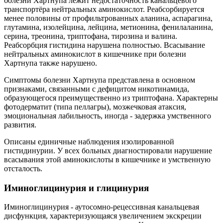
болезни Хартнупа лежит недостаточность канальцевого
транспортёра нейтральных аминокислот. Реабсорбируется
менее половины от профильтрованных аланина, аспарагина,
глутамина, изолейцина, лейцина, метионина, фенилаланина,
серина, треонина, триптофана, тирозина и валина.
Реабсорбция гистидина нарушена полностью. Всасывание
нейтральных аминокислот в кишечнике при болезни
Хартнупа также нарушено.
Симптомы болезни Хартнупа представлена в основном
признаками, связанными с дефицитом никотинамида,
образующегося преимущественно из триптофана. Характерны
фотодерматит (типа пеллагры), мозжечковая атаксия,
эмоциональная лабильность, иногда - задержка умственного
развития.
Описаны единичные наблюдения изолированной
гистидинурии. У всех больных диагностировали нарушение
всасывания этой аминокислоты в кишечнике и умственную
отсталость.
Иминоглицинурия и глицинурия
Иминоглицинурия - аутосомно-рецессивная канальцевая
дисфункция, характеризующаяся увеличением экскреции