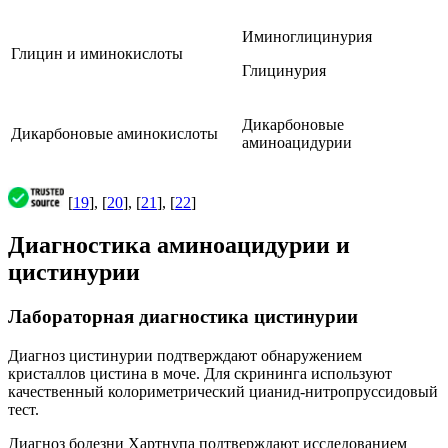
Иминоглицинурия
Глицин и иминокислоты
Глицинурия
Дикарбоновые
Дикарбоновые аминокислоты
аминоацидурии
[
19
], [
20
], [
21
], [
22
]
Диагностика аминоацидурии и
цистинурии
Лабораторная диагностика цистинурии
Диагноз цистинурии подтверждают обнаружением
кристаллов цистина в моче. Для скрининга используют
качественный колориметрический цианид-нитропруссидовый
тест.
Диагноз болезни Хартнупа подтверждают исследованием