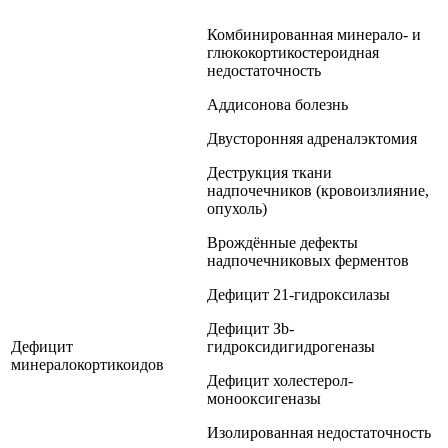
Комбинированная минерало- и
глюкокортикостероидная
недостаточность
Аддисонова болезнь
Двусторонняя адреналэктомия
Деструкция ткани
надпочечников (кровоизлияние,
опухоль)
Врождённые дефекты
надпочечниковых ферментов
Дефицит 21-гидроксилазы
Дефицит Зb-
Дефицит
гидроксидигидрогеназы
минералокортикоидов
Дефицит холестерол-
монооксигеназы
Изолированная недостаточность