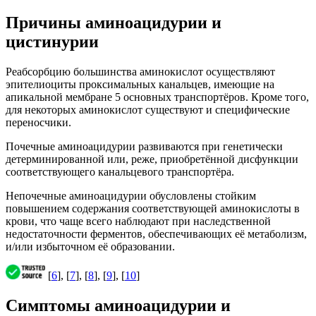
Причины аминоацидурии и
цистинурии
Реабсорбцию большинства аминокислот осуществляют
эпителиоциты проксимальных канальцев, имеющие на
апикальной мембране 5 основных транспортёров. Кроме того,
для некоторых аминокислот существуют и специфические
переносчики.
Почечные аминоацидурии развиваются при генетически
детерминированной или, реже, приобретённой дисфункции
соответствующего канальцевого транспортёра.
Непочечные аминоацидурии обусловлены стойким
повышением содержания соответствующей аминокислоты в
крови, что чаще всего наблюдают при наследственной
недостаточности ферментов, обеспечивающих её метаболизм,
и/или избыточном её образовании.
[
6
], [
7
], [
8
], [
9
], [
10
]
Симптомы аминоацидурии и