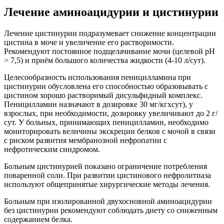
Лечение аминоацидурии и цистинурии
Лечение цистинурии подразумевает снижение концентрации
цистина в моче и увеличение его растворимости.
Рекомендуют постоянное подщелачивание мочи (целевой рН
> 7,5) и приём большого количества жидкости (4-10 л/сут).
Целесообразность использования пеницилламина при
цистинурии обусловлена его способностью образовывать с
цистином хорошо растворимый дисульфидный комплекс.
Пеницилламин назначают в дозировке 30 мг/кгхсут), у
взрослых, при необходимости, дозировку увеличивают до 2 г/
сут. У больных, принимающих пеницилламин, необходимо
мониторировать величины экскреции белков с мочой в связи
с риском развития мембранозной нефропатии с
нефротическим синдромом.
Больным цистинурией показано ограничение потребления
поваренной соли. При развитии цистинового нефролитиаза
используют общепринятые хирургические методы лечения.
Больным при изолированной двухосновной аминоацидурии
без цистинурии рекомендуют соблюдать диету со сниженным
содержанием белка.