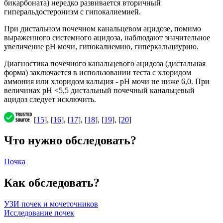
бикарбоната) нередко развивается вторичный
гиперальдостеронизм с гипокалиемией.
При дистальном почечном канальцевом ацидозе, помимо
выраженного системного ацидоза, наблюдают значительное
увеличение рН мочи, гипокалиемию, гиперкальциурию.
Диагностика почечного канальцевого ацидоза (дистальная
форма) заключается в использовании теста с хлоридом
аммония или хлоридом кальция - рН мочи не ниже 6,0. При
величинах рН <5,5 дистальный почечный канальцевый
ацидоз следует исключить.
[
15
], [
16
], [
17
], [
18
], [
19
], [
20
]
Что нужно обследовать?
Почка
Как обследовать?
УЗИ почек и мочеточников
Исследование почек