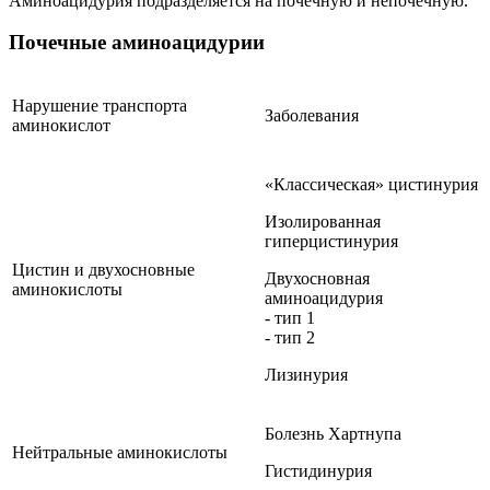
Аминоацидурия подразделяется на почечную и непочечную.
Почечные аминоацидурии
Нарушение транспорта
Заболевания
аминокислот
«Классическая» цистинурия
Изолированная
гиперцистинурия
Цистин и двухосновные
Двухосновная
аминокислоты
аминоацидурия
- тип 1
- тип 2
Лизинурия
Болезнь Хартнупа
Нейтральные аминокислоты
Гистидинурия