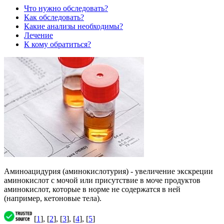
Что нужно обследовать?
Как обследовать?
Какие анализы необходимы?
Лечение
К кому обратиться?
Аминоацидурия (аминокислотурия) - увеличение экскреции
аминокислот с мочой или присутствие в моче продуктов
аминокислот, которые в норме не содержатся в ней
(например, кетоновые тела).
[
1
], [
2
], [
3
], [
4
], [
5
]