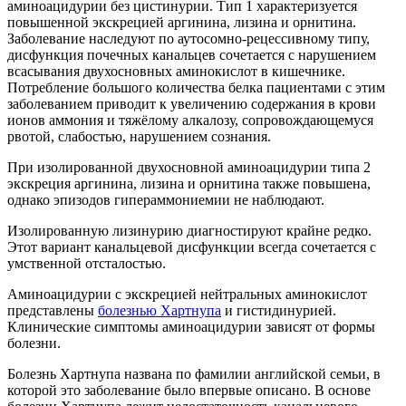
аминоацидурии без цистинурии. Тип 1 характеризуется
повышенной экскрецией аргинина, лизина и орнитина.
Заболевание наследуют по аутосомно-рецессивному типу,
дисфункция почечных канальцев сочетается с нарушением
всасывания двухосновных аминокислот в кишечнике.
Потребление большого количества белка пациентами с этим
заболеванием приводит к увеличению содержания в крови
ионов аммония и тяжёлому алкалозу, сопровождающемуся
рвотой, слабостью, нарушением сознания.
При изолированной двухосновной аминоацидурии типа 2
экскреция аргинина, лизина и орнитина также повышена,
однако эпизодов гипераммониемии не наблюдают.
Изолированную лизинурию диагностируют крайне редко.
Этот вариант канальцевой дисфункции всегда сочетается с
умственной отсталостью.
Аминоацидурии с экскрецией нейтральных аминокислот
представлены
болезнью Хартнупа
и гистидинурией.
Клинические симптомы аминоацидурии зависят от формы
болезни.
Болезнь Хартнупа названа по фамилии английской семьи, в
которой это заболевание было впервые описано. В основе