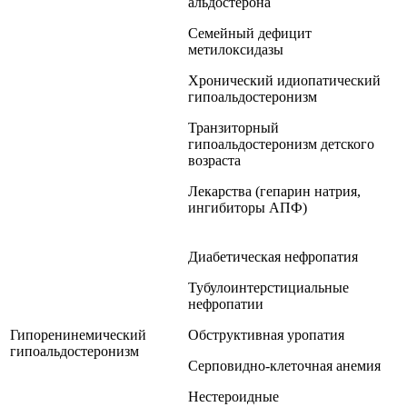
альдостерона
Семейный дефицит
метилоксидазы
Хронический идиопатический
гипоальдостеронизм
Транзиторный
гипоальдостеронизм детского
возраста
Лекарства (гепарин натрия,
ингибиторы АПФ)
Диабетическая нефропатия
Тубулоинтерстициальные
нефропатии
Гипоренинемический
Обструктивная уропатия
гипоальдостеронизм
Серповидно-клеточная анемия
Нестероидные