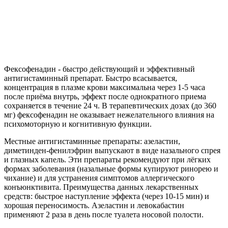
Фексофенадин - быстро действующий и эффективный
антигистаминный препарат. Быстро всасывается,
концентрация в плазме крови максимальна через 1-5 часа
после приёма внутрь, эффект после однократного приема
сохраняется в течение 24 ч. В терапевтических дозах (до 360
мг) фексофенадин не оказывает нежелательного влияния на
психомоторную и когнитивную функции.
Местные антигистаминные препараты: азеластин,
диметинден-фенилэфрин выпускают в виде назального спрея
и глазных капель. Эти препараты рекомендуют при лёгких
формах заболевания (назальные формы купируют ринорею и
чихание) и для устранения симптомов аллергического
конъюнктивита. Преимущества данных лекарственных
средств: быстрое наступление эффекта (через 10-15 мин) и
хорошая переносимость. Азеластин и левокабастин
применяют 2 раза в день после туалета носовой полости.