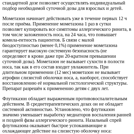
стандартной дозе позволяет осуществлять индивидуальный
подбор необходимой суточной дозы для взрослых и детей.
Мометазон начинает действовать уже в течение первых 12 ч
после приёма. Применение мометазона 1 раз в сутки
позволяет купировать все симптомы аллергического ринита, в
том числе заложенность носа, на 24 часа, что повышает
комнла-ентность пациентов. Б связи с малой
биодоступностью (менее 0,1%) применение мометазона
гарантирует высокую системную безопасность (не
определяют в крови даже при 20-кратном превышении
суточной дозы). Мометазон не вызывает сухости в полости
носа, так как в его состав входит увлажнитель. При
длительном применении (12 мес) мометазон не вызывает
атрофии слизистой оболочки носа, а, наоборот, способствует
восстановлению её нормальной гистологической структуры.
Препарат разрешён к применению детям с двух лет.
Флутиказон обладает выраженным противовоспалительным
действием. В среднетерапевтических дозах он не обладает
системной активностью. Установлено, что флутиказон
значимо уменьшает выработку медиаторов воспаления ранней
и поздней фазы аллергического ринита. Назальный спрей
флутиказона оказывает быстрое успокаивающие и
охлаждающее действие на слизистую оболочку носа: