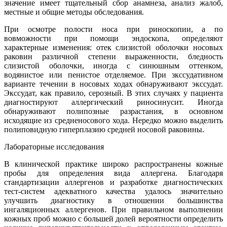
значение имеет тщательный сбор анамнеза, анализ жалоб,
местные и общие методы обследования.
При осмотре полости носа при риноскопии, а по
вовможности при помощи эндоскопа, определяют
характерные изменения: отек слизистой оболочки носовых
раковин различной степени выраженности, бледность
слизистой оболочки, иногда с синюшным оттенком,
водянистое или пенистое отделяемое. При зкссудативном
варианте течении в носовых ходах обнаруживают экссудат.
Экссудат, как правило, серозный. В этих случаях у пациента
диагностируют аллергический риносинусит. Иногда
обнаруживают полипозные разрастания, в основном
исходящие из средненосового хода. Нередко можно выделить
полиповидную гиперплазию средней носовой раковины.
Лабораторные исследования
В клинической практике широко распространены кожные
пробы для определения вида аллергена. Благодаря
стандартизации аллергенов и разработке диагностических
тест-систем адекватного качества удалось значительно
улучшить диагностику в отношении большинства
ингаляционных аллергенов. При правильном выполнении
кожных проб можно с большей долей вероятности определить