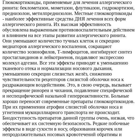
Глюкокортикоиды, применяемые для лечения аллергического
ринита: беклометазон, мометазон, флутиказон, гидрокортизон,
преднизолон, метилпреднизолон. Местные глюкокортикоиды
- наиболее эффективные средства ДНЯ лечения всех форм
аллергического ринита. Их высокая эффективность
обусловлена выраженным противовоспалительным действием
и влиянием на все этапы развитии аллергического ринита.
Они уменьшают количество тучных клеток и секрецию
медиаторов аллергического воспаления, сокращают
количество эозинофилов, Т-лимфоцитов, ингибируют синтез
простагландинов и лейкотриенов, подавляют экспрессию
молекул адгезии. Все эти эффекты приводят к уменьшению
тканевого отека и нормализации носового дыхания,
уменьшению секреции слизистых желёз, снижению
чувствительности рецепторов слизистой оболочки носа к
раздражающим воздействиям. Это, в свою очередь, вызывает
прекращение ринореи и чихания, подавление специфической
и неспецифической назальной гиперреактивности. Больные
хорошо переносят современные препараты глюкокортикоидов.
При их применении атрофии слизистой оболочки носа и
угнетения мукоциллиарного транспорта не происходит.
Биодоступность препаратов данной группы очень, низкая, что
обеспечивает их системную безопасность. Редкие побочные
эффекты в виде сухости в носу, образования корочек или
непродолжительных носовых кровотечений обратимы и