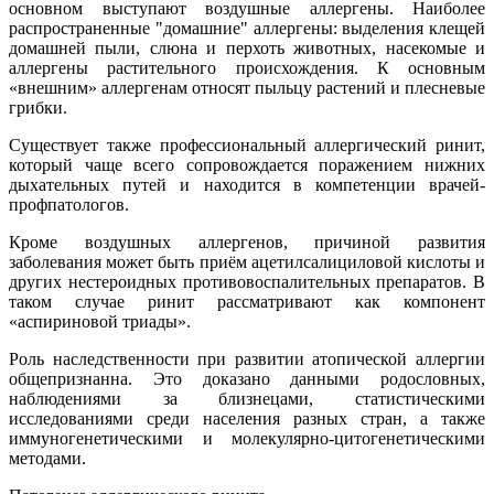
основном выступают воздушные аллергены. Наиболее
распространенные "домашние" аллергены: выделения клещей
домашней пыли, слюна и перхоть животных, насекомые и
аллергены растительного происхождения. К основным
«внешним» аллергенам относят пыльцу растений и плесневые
грибки.
Существует также профессиональный аллергический ринит,
который чаще всего сопровождается поражением нижних
дыхательных путей и находится в компетенции врачей-
профпатологов.
Кроме воздушных аллергенов, причиной развития
заболевания может быть приём ацетилсалициловой кислоты и
других нестероидных противовоспалительных препаратов. В
таком случае ринит рассматривают как компонент
«аспириновой триады».
Роль наследственности при развитии атопической аллергии
общепризнанна. Это доказано данными родословных,
наблюдениями за близнецами, статистическими
исследованиями среди населения разных стран, а также
иммуногенетическими и молекулярно-цитогенетическими
методами.