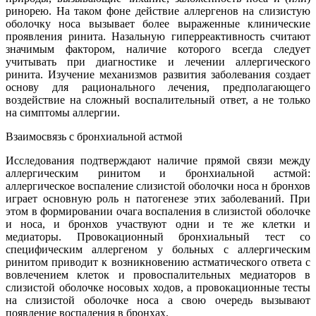
ринорею. На таком фоне действие аллергенов на слизистую
оболочку носа вызывает более выраженные клинические
проявления ринита. Назальную гиперреактивность считают
значимым фактором, наличие которого всегда следует
учитывать при диагностике и лечении аллергического
ринита. Изучение механизмов развития заболевания создает
основу для рационального лечения, предполагающего
воздействие на сложный воспалительный ответ, а не только
на симптомы аллергии.
Взаимосвязь с бронхиальной астмой
Исследования подтверждают наличие прямой связи между
аллергическим ринитом и бронхиальной астмой:
аллергическое воспаление слизистой оболочки носа н бронхов
играет основную роль н патогенезе этих заболеваний. При
этом в формировании очага воспаления в слизистой оболочке
и носа, и бронхов участвуют одни и те же клетки и
медиаторы. Провокационный бронхиальный тест со
специфическим аллергеном у больных с аллергическим
ринитом приводит к возникновению астматического ответа с
вовлечением клеток и провоспалительных медиаторов в
слизистой оболочке носовых ходов, а провокационные тесты
на слизистой оболочке носа а свою очередь вызывают
появление воспаления в бронхах.