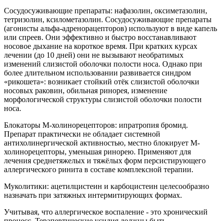
Сосудосуживающие препараты: нафазолин, оксиметазолин,
тетризолин, ксилометазолин. Сосудосуживающие препараты
(агонисты альфа-адренорацепторов) используют в виде капель
или спреев. Они эффективно и быстро восстанавливают
носовое дыхание на короткое время. При кратких курсах
лечении (до 10 дней) они не вызывают необратимых
изменений слизистой оболочки полости носа. Однако при
более длительном использовании развивается синдром
«рикошета»: возникает стойкий отёк слизистой оболочки
носовых раковин, обильная ринорея, изменение
морфологической структуры слизистой оболочки полости
носа.
Блокаторы М-холинорецепторов: ипратропия бромид.
Препарат практически не обладает системной
антихолинергической активностью, местно блокирует М-
холинорецепторы, уменьшая ринорею. Применяют для
лечения среднетяжелых и тяжёлых форм персистирующего
аллергического ринита в составе комплексной терапии.
Муколитики: ацетилцистеин и карбоцистеин целесообразно
назначать при затяжных интермитирующих формах.
Учитывая, что аллергическое воспаление - это хронический
процесс, Терапевтические усилия должны быть