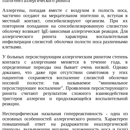
Патогенез аллергического ринита
Аллергены, попадая вместе с воздухом в полость носа,
частично оседают на мерцательном эпителии и, вступая в
местный контакт, сенсибилизируют организм. При их
повторном попадании на сенсибилизированную слизистую
оболочку возикает IgE-зависимая аллергическая реакция. Для
аллергического ринита характерна воспалительная
инфильтрация слизистой оболочки полости носа различными
клетками.
У больных персистирующим аллергическим ринитом степень
контакта с аллергенами меняется в течение года, в
определенные периоды она бывает очень низкой. Однако
доказано, что даже при отсутствии симптомов у этих
пациентов сохраняется воспаление слизистой оболочки
носовой полости: так называемое "минимальное
персистируюшее воспаление". Проявления персистирующего
ринита считают результатом сложного взаимодействия
триггеров аллергии и продолжающейся воспалительной
реакции.
Неспецифическая назальная гиперреактивность - одна из
основных особенностей аллергического ринита. Характерен
повышенный ответ на раздражители неаллергической
природы, вызывающие чихание, заложенность носа и (или)