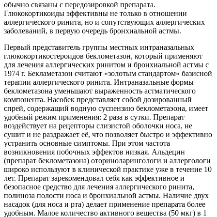
обычно связаны с передозировкой препарата.
Глюкокортикоиды эффективны не только в отношении
аллергического ринита, но и сопутствующих аллергических
заболеваний, в первую очередь бронхиальной астмы.
Первый представитель группы местных интраназальных
глюкокортикостероидов беклометазон, который применяют
для лечения аллергических ринитом и бронхиальной астмы с
1974 г. Бекламетазон считают «золотым стандартом» базисной
терапии аллергического ринита. Интраназальные формы
беклометазона уменьшают выраженность астматического
компонента. Насобек представляет собой дозированный
спрей, содержащий водную суспензию беклометаэона, имеет
удобный режим применения: 2 раза в сутки. Препарат
воздействует на рецепторы слизистой оболочки носа, не
сушит и не раздражает её, что позволяет быстро и эффективно
устранить основные симптомы. При этом частота
возникновения побочных эффектов низкая. Альдецин
(препарат беклометазона) оториноларингологи и аллергологи
широко используют в клинической практике уже в течение 10
лет. Препарат зарекомендовал себя как эффективное и
безопасное средство для лечения аллергического ринита,
полиноза полости носа и бронхиальной астмы. Наличие двух
насадок (для носа и рта) делает применение препарата более
удобным. Малое количество активного вещества (50 мкг) в 1