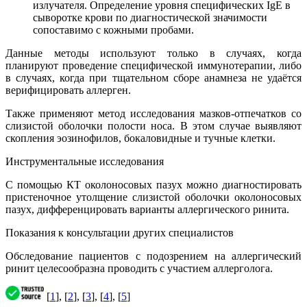
излучателя. Определение уровня специфических IgE в
сыворотке крови по диагностической значимости
сопоставимо с кожными пробами.
Данные методы используют только в случаях, когда
планируют проведение специфической иммунотерапии, либо
в случаях, когда при тщательном сборе анамнезa не удаётся
верифицировать аллерген.
Также применяют метод исследования мазков-отпечатков со
слизистой оболочки полости носа. В этом случае выявляют
скопления эозинофилов, бокаловидные и тучные клетки.
Инструментальные исследования
С помощью КТ околоносовых пазух можно диагностировать
пристеночное утолщение слизистой оболочки околоносовых
пазух, дифференцировать варианты аллергического ринита.
Показания к консультации других специалистов
Обследование пациентов с подозрением на аллергический
ринит целесообразна проводить с участием аллерголога.
[
1
], [
2
], [
3
], [
4
], [
5
]