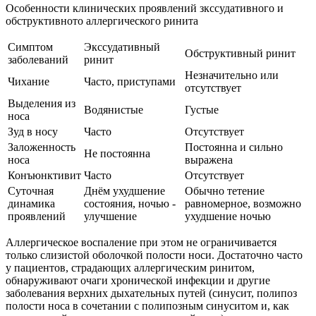
Особенности клинических проявлений зкссудативного и
обструктивното аллергического ринита
Симптом
Экссудативный
Обструктивный ринит
заболеваний
ринит
Незначительно или
Чихание
Часто, приступами
отсутствует
Выделения из
Водянистые
Густые
носа
Зуд в носу
Часто
Отсутствует
Заложенность
Постоянна и сильно
Не постоянна
носа
выражена
Конъюнктивит
Часто
Отсутствует
Cyточная
Днём ухудшение
Обычно тетение
динамика
состояния, ночью -
равномерное, возможно
проявлений
улучшение
ухудшение ночью
Аллергическое воспаление при этом не ограничивается
только слизистой оболочкой полости носи. Достаточно часто
у пациентов, страдающих аллергическим ринитом,
обнаруживают очаги хронической инфекции и другие
заболевания верхних дыхательных путей (синусит, полипоз
полости носа в сочетании с полипозным синуситом и, как