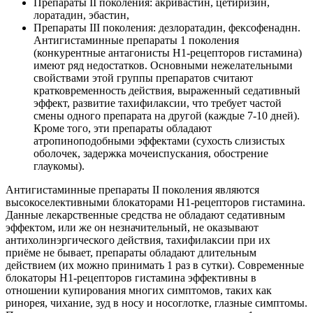
Препараты II поколения: акривастин, цетиризин,
лоратадин, эбастин,
Препараты III поколения: дезлоратадин, фексофенаднн.
Антигистаминные препараты 1 поколения
(конкурентные антагонисты Н1-рецепторов гистамина)
имеют ряд недостатков. Основными нежелательными
свойствами этой группы препаратов считают
кратковременность действия, выраженный седативный
эффект, развитие тахифилаксии, что требует частой
смены одного препарата на другой (каждые 7-10 дней).
Кроме того, эти препараты обладают
атропиноподобными эффектами (сухость слизистых
оболочек, задержка мочеиспускания, обострение
глаукомы).
Антигистаминные препараты II поколения являются
высокоселективными блокаторами H1-рецепторов гистамина.
Данные лекарственные средства не обладают седативным
эффектом, или же он незначительный, не оказывают
антихолинэргического действия, тахифилаксии при их
приёме не бывает, препараты обладают длительным
действием (их можно принимать 1 раз в сутки). Современные
блокаторы H1-рецепторов гистамина эффективны в
отношении купирования многих симптомов, таких как
ринорея, чихание, зуд в носу и носоглотке, глазные симптомы.