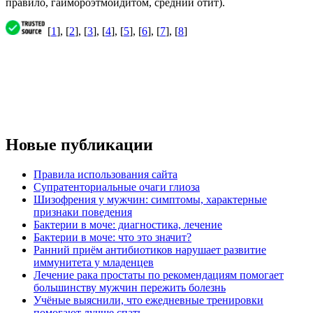
правило, гаймороэтмоидитом, средний отит).
[
1
], [
2
], [
3
], [
4
], [
5
], [
6
], [
7
], [
8
]
Новые публикации
Правила использования сайта
Супратенториальные очаги глиоза
Шизофрения у мужчин: симптомы, характерные
признаки поведения
Бактерии в моче: диагностика, лечение
Бактерии в моче: что это значит?
Ранний приём антибиотиков нарушает развитие
иммунитета у младенцев
Лечение рака простаты по рекомендациям помогает
большинству мужчин пережить болезнь
Учёные выяснили, что ежедневные тренировки
помогают лучше спать