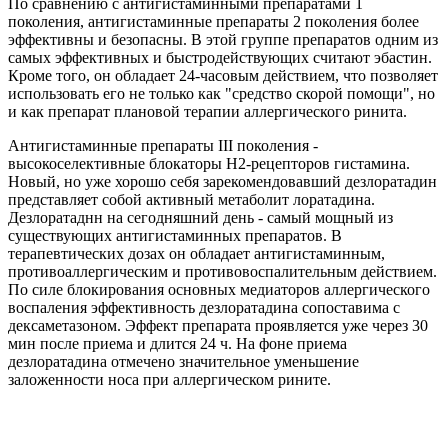
По сравнению с антигистаминными препаратами 1
поколения, антигистаминные препараты 2 поколения более
эффективны и безопасны. В этой группе препаратов одним из
самых эффективных и быстродействующих считают эбастин.
Кроме того, он обладает 24-часовым действием, что позволяет
использовать его не только как "средство скорой помощи", но
и как препарат плановой терапии аллергического ринита.
Антигистаминные препараты III поколения -
высокоселективные блокаторы H2-рецепторов гистамина.
Новый, но уже хорошо себя зарекомендовавший дезлоратадин
представляет собой активный метаболит лоратадина.
Дезлоратаднн на сегодняшний день - самый мощный из
существующих антигистаминных препаратов. В
терапевтических дозах он обладает антигистаминным,
противоаллергическим и противовоспалительным действием.
По силе блокирования основных медиаторов аллергического
воспаления эффективность дезлоратадина сопоставима с
дексаметазоном. Эффект препарата проявляется уже через 30
мин после приема и длится 24 ч. На фоне приема
дезлоратадина отмечено значительное уменьшение
заложенности носа при аллергическом рините.