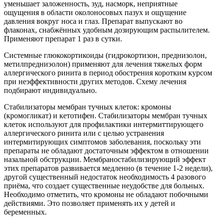
уменьшает заложенность, зуд, насморк, неприятные
ощущения в области околоносовых пазух и ощущение
давления вокруг носа и глаз. Препарат выпускают во
флаконах, снабжённых удобным дозирующим распылителем.
Применяют препарат 1 раз в сутки.
Системные глюкокортикоиды (гидрокортизон, преднизолон,
метилпредниэолон) применяют для лечения тяжелых форм
аллергического ринита в период обострения коротким курсом
при неэффективности других методов. Схему лечения
подбирают индивидуально.
Стабилизаторы мембран тучных клеток: кромоны
(кромогликат) и кетотифен. Стабилизаторы мембран тучных
клеток используют для профилактики интермиттирующего
аллергического ринита или с целью устранения
интермитирующих симптомов заболевания, поскольку эти
препараты не обладают достаточным эффектом в отношении
назальной обструкции. Мембраностабилизирующий эффект
этих препаратов развивается медленно (в течение 1-2 недели),
другой существенный недостаток необходимость 4 разового
приёма, что создает существенные неудобстве для больных.
Необходимо отметить, что кромоны не обладают побочными
действиями. Это позволяет применять их у детей и
беременных.