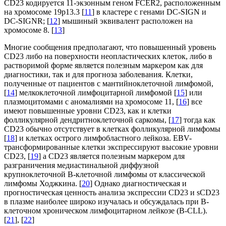
CD23 кодируется 11-экзонным геном FCER2, расположенным
на хромосоме 19p13.3 [
11
] в кластере с генами DC-SIGN и
DC-SIGNR; [
12
] мышиный эквивалент расположен на
хромосоме 8. [
13
]
Многие сообщения предполагают, что повышенный уровень
CD23 либо на поверхности неопластических клеток, либо в
растворимой форме является полезным маркером как для
диагностики, так и для прогноза заболевания. Клетки,
полученные от пациентов с мантийноклеточной лимфомой,
[
14
] мелкоклеточной лимфоцитарной лимфомой [
15
] или
плазмоцитомами с аномалиями на хромосоме 11, [
16
] все
имеют повышенные уровни CD23, как и клетки
фолликулярной дендритноклеточной саркомы, [
17
] тогда как
CD23 обычно отсутствует в клетках фолликулярной лимфомы
[
18
] и клетках острого лимфобластного лейкоза. EBV-
трансформированные клетки экспрессируют высокие уровни
CD23, [
19
] а CD23 является полезным маркером для
разграничения медиастинальной диффузной
крупноклеточной В-клеточной лимфомы от классической
лимфомы Ходжкина. [
20
] Однако диагностическая и
прогностическая ценность анализа экспрессии CD23 и sCD23
в плазме наиболее широко изучалась и обсуждалась при В-
клеточном хроническом лимфоцитарном лейкозе (B-CLL).
[
21
], [
22
]