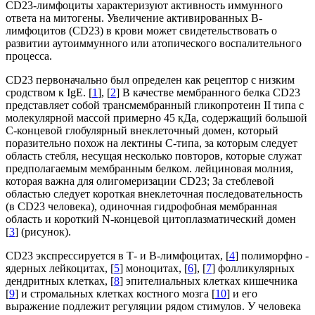
CD23-лимфоциты характеризуют активность иммунного
ответа на митогены. Увеличение активированных В-
лимфоцитов (CD23) в крови может свидетельствовать о
развитии аутоиммунного или атопического воспалительного
процесса.
CD23 первоначально был определен как рецептор с низким
сродством к IgE. [
1
], [
2
] В качестве мембранного белка CD23
представляет собой трансмембранный гликопротеин II типа с
молекулярной массой примерно 45 кДа, содержащий большой
С-концевой глобулярный внеклеточный домен, который
поразительно похож на лектины С-типа, за которым следует
область стебля, несущая несколько повторов, которые служат
предполагаемым мембранным белком. лейциновая молния,
которая важна для олигомеризации CD23; За стеблевой
областью следует короткая внеклеточная последовательность
(в CD23 человека), одиночная гидрофобная мембранная
область и короткий N-концевой цитоплазматический домен
[
3
] (рисунок).
CD23 экспрессируется в Т- и В-лимфоцитах, [
4
] полиморфно -
ядерных лейкоцитах, [
5
] моноцитах, [
6
], [
7
] фолликулярных
дендритных клетках, [
8
] эпителиальных клетках кишечника
[
9
] и стромальных клетках костного мозга [
10
] и его
выражение подлежит регуляции рядом стимулов. У человека