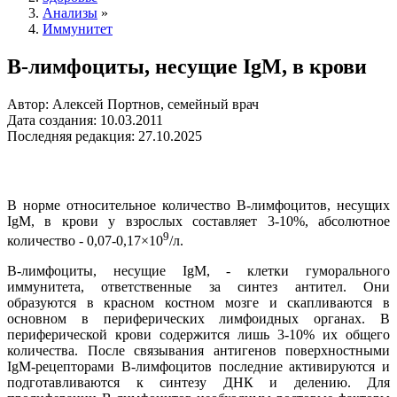
Анализы
»
Иммунитет
В-лимфоциты, несущие IgM, в крови
Автор: Алексей Портнов, семейный врач
Дата создания: 10.03.2011
Последняя редакция: 27.10.2025
В норме относительное количество В-лимфоцитов, несущих
IgM, в крови у взрослых составляет 3-10%, абсолютное
9
количество - 0,07-0,17×10
/л.
В-лимфоциты, несущие IgM, - клетки гуморального
иммунитета, ответственные за синтез антител. Они
образуются в красном костном мозге и скапливаются в
основном в периферических лимфоидных органах. В
периферической крови содержится лишь 3-10% их общего
количества. После связывания антигенов поверхностными
IgM-рецепторами В-лимфоцитов последние активируются и
подготавливаются к синтезу ДНК и делению. Для