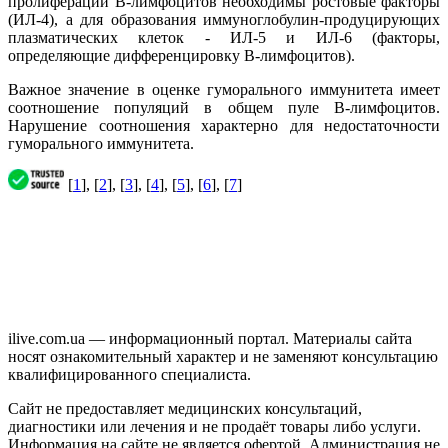
пролиферации В-лимфоцитов необходимы ростовые факторы
(ИЛ-4), а для образования иммуноглобулин-продуцирующих
плазматических клеток - ИЛ-5 и ИЛ-6 (факторы,
определяющие дифференцировку В-лимфоцитов).
Важное значение в оценке гуморального иммунитета имеет
соотношение популяций в общем пуле В-лимфоцитов.
Нарушение соотношения характерно для недостаточности
гуморального иммунитета.
[
1
], [
2
], [
3
], [
4
], [
5
], [
6
], [
7
]
ilive.com.ua — информационный портал. Материалы сайта
носят ознакомительный характер и не заменяют консультацию
квалифицированного специалиста.
Сайт не предоставляет медицинских консультаций,
диагностики или лечения и не продаёт товары либо услуги.
Информация на сайте не является офертой. Администрация не