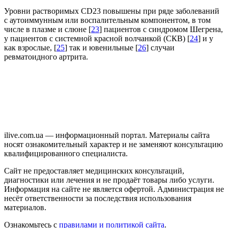
Уровни растворимых CD23 повышены при ряде заболеваний
с аутоиммунным или воспалительным компонентом, в том
числе в плазме и слюне [
23
] пациентов с синдромом Шегрена,
у пациентов с системной красной волчанкой (СКВ) [
24
] и у
как взрослые, [
25
] так и ювенильные [
26
] случаи
ревматоидного артрита.
ilive.com.ua — информационный портал. Материалы сайта
носят ознакомительный характер и не заменяют консультацию
квалифицированного специалиста.
Сайт не предоставляет медицинских консультаций,
диагностики или лечения и не продаёт товары либо услуги.
Информация на сайте не является офертой. Администрация не
несёт ответственности за последствия использования
материалов.
Ознакомьтесь с
правилами и политикой сайта
.