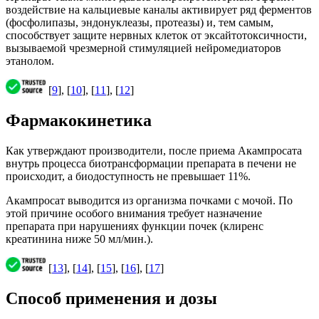
воздействие на кальциевые каналы активирует ряд ферментов
(фосфолипазы, эндонуклеазы, протеазы) и, тем самым,
способствует защите нервных клеток от эксайтотоксичности,
вызываемой чрезмерной стимуляцией нейромедиаторов
этанолом.
[
9
], [
10
], [
11
], [
12
]
Фармакокинетика
Как утверждают производители, после приема Акампросата
внутрь процесса биотрансформации препарата в печени не
происходит, а биодоступность не превышает 11%.
Акампросат выводится из организма почками с мочой. По
этой причине особого внимания требует назначение
препарата при нарушениях функции почек (клиренс
креатинина ниже 50 мл/мин.).
[
13
], [
14
], [
15
], [
16
], [
17
]
Способ применения и дозы