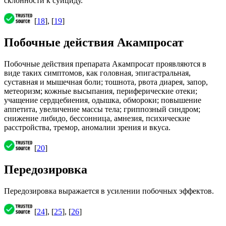
склонности к суициду.
[
18
], [
19
]
Побочные действия Акампросат
Побочные действия препарата Акампросат проявляются в
виде таких симптомов, как головная, эпигастральная,
суставная и мышечная боли; тошнота, рвота диарея, запор,
метеоризм; кожные высыпания, периферические отеки;
учащение сердцебиения, одышка, обмороки; повышение
аппетита, увеличение массы тела; гриппозный синдром;
снижение либидо, бессонница, амнезия, психические
расстройства, тремор, аномалии зрения и вкуса.
[
20
]
Передозировка
Передозировка выражается в усилении побочных эффектов.
[
24
], [
25
], [
26
]