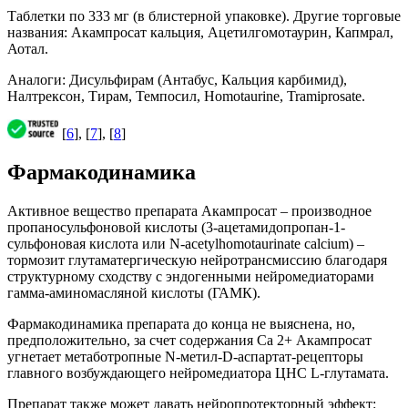
Таблетки по 333 мг (в блистерной упаковке). Другие торговые
названия: Акампросат кальция, Ацетилгомотаурин, Капмрал,
Аотал.
Аналоги: Дисульфирам (Антабус, Кальция карбимид),
Налтрексон, Тирам, Темпосил, Homotaurine, Tramiprosate.
[
6
], [
7
], [
8
]
Фармакодинамика
Активное вещество препарата Акампросат – производное
пропаносульфоновой кислоты (3-ацетамидопропан-1-
сульфоновая кислота или N-acetylhomotaurinate calcium) –
тормозит глутаматергическую нейротрансмиссию благодаря
структурному сходству с эндогенными нейромедиаторами
гамма-аминомасляной кислоты (ГАМК).
Фармакодинамика препарата до конца не выяснена, но,
предположительно, за счет содержания Са 2+ Акампросат
угнетает метаботропные N-метил-D-аспартат-рецепторы
главного возбуждающего нейромедиатора ЦНС L-глутамата.
Препарат также может давать нейропротекторный эффект: