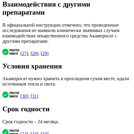
Взаимодействия с другими
препаратами
В официальной инструкции отмечено, что проведенные
исследования не выявили клинически значимых случаев
взаимодействия лекарственного средства Акампросат с
другими препаратами.
[
27
], [
28
], [
29
]
Условия хранения
Акампросат нужно хранить в прохладном сухом месте, вдали
источников тепла и света.
[
30
], [
31
]
Срок годности
Срок годности – 24 месяца.
[
32
], [
33
], [
34
]