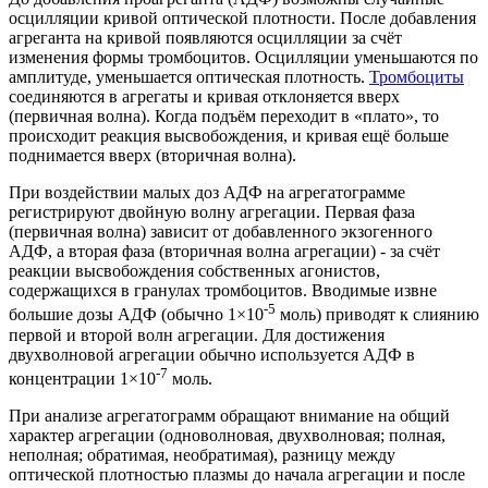
осцилляции кривой оптической плотности. После добавления
агреганта на кривой появляются осцилляции за счёт
изменения формы тромбоцитов. Осцилляции уменьшаются по
амплитуде, уменьшается оптическая плотность.
Тромбоциты
соединяются в агрегаты и кривая отклоняется вверх
(первичная волна). Когда подъём переходит в «плато», то
происходит реакция высвобождения, и кривая ещё больше
поднимается вверх (вторичная волна).
При воздействии малых доз АДФ на агрегатограмме
регистрируют двойную волну агрегации. Первая фаза
(первичная волна) зависит от добавленного экзогенного
АДФ, а вторая фаза (вторичная волна агрегации) - за счёт
реакции высвобождения собственных агонистов,
содержащихся в гранулах тромбоцитов. Вводимые извне
-5
большие дозы АДФ (обычно 1×10
моль) приводят к слиянию
первой и второй волн агрегации. Для достижения
двухволновой агрегации обычно используется АДФ в
-7
концентрации 1×10
моль.
При анализе агрегатограмм обращают внимание на общий
характер агрегации (одноволновая, двухволновая; полная,
неполная; обратимая, необратимая), разницу между
оптической плотностью плазмы до начала агрегации и после