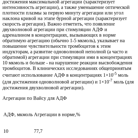
достижения максимальной агрегации (характеризует
интенсивность агрегации), а также уменьшение оптической
плотности плазмы за первую минуту агрегации или угол
наклона кривой на этапе бурной агрегации (характеризует
скорость агрегации). Важно отметить, что появление
двухволновой агрегации при стимуляции АДФ и
адреналином в концентрациях, вызывающих в норме
обратимую агрегацию (обычно 1-5 мкмоль), указывает на
повышение чувствительности тромбоцитов к этим
индукторам, а развитие одноволновой неполной (а часто и
обратимой) агрегации при стимуляции ими в концентрациях
10 мкмоль и больше - на нарушение реакции высвобождения
тромбоцитов. В клинических исследованиях общепринятым
-5
считают использование АДФ в концентрациях 1×10
моль
-7
(для достижения одноволновой агрегации) и 1×10
моль (для
достижения двухволновой агрегации).
Агрегации по Вайсу для АДФ
АДФ, мкмоль
Агрегации в норме,%
10
77,7