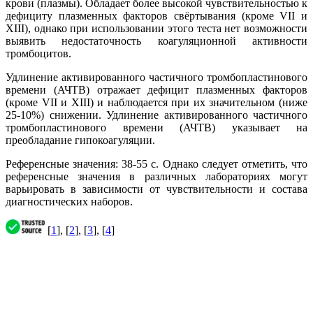
крови (плазмы). Обладает более высокой чувствительностью к
дефициту плазменных факторов свёртывания (кроме VII и
XIII), однако при использовании этого теста нет возможности
выявить недостаточность коагуляционной активности
тромбоцитов.
Удлинение активированного частичного тромбопластинового
времени (АЧТВ) отражает дефицит плазменных факторов
(кроме VII и XIII) и наблюдается при их значительном (ниже
25-10%) снижении. Удлинение активированного частичного
тромбопластинового времени (АЧТВ) указывает на
преобладание гипокоагуляции.
Референсные значения: 38-55 с. Однако следует отметить, что
референсные значения в различных лабораториях могут
варьировать в зависимости от чувствительности и состава
диагностических наборов.
[
1
], [
2
], [
3
], [
4
]