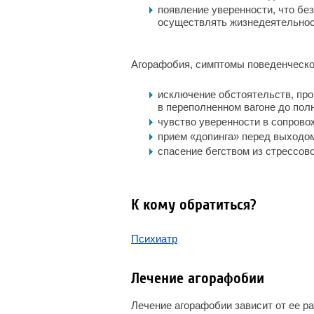
появление уверенности, что бе
осуществлять жизнедеятельнос
Агорафобия, симптомы поведенческог
исключение обстоятельств, про
в переполненном вагоне до пол
чувство уверенности в сопрово
прием «допинга» перед выходом 
спасение бегством из стрессово
К кому обратиться?
Психиатр
Лечение агорафобии
Лечение агорафобии зависит от ее р