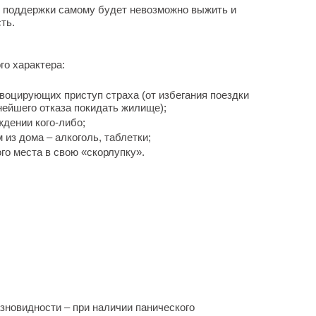
з поддержки самому будет невозможно выжить и
ть.
о характера:
воцирующих приступ страха (от избегания поездки
нейшего отказа покидать жилище);
ждении кого-либо;
из дома – алкоголь, таблетки;
го места в свою «скорлупку».
азновидности – при наличии панического