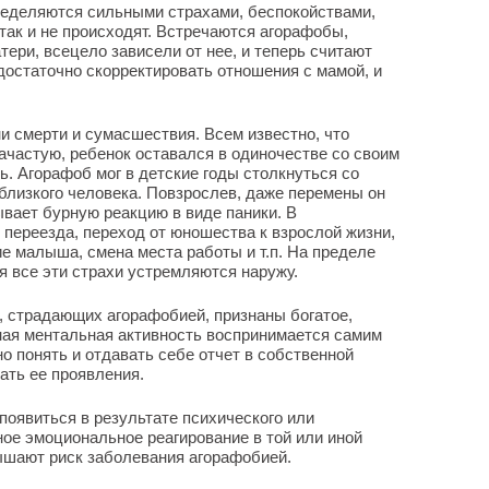
ределяются сильными страхами, беспокойствами,
так и не происходят. Встречаются агорафобы,
ери, всецело зависели от нее, и теперь считают
 достаточно скорректировать отношения с мамой, и
 смерти и сумасшествия. Всем известно, что
Зачастую, ребенок оставался в одиночестве со своим
ь. Агорафоб мог в детские годы столкнуться со
лизкого человека. Повзрослев, даже перемены он
ывает бурную реакцию в виде паники. В
 переезда, переход от юношества к взрослой жизни,
е малыша, смена места работы и т.п. На пределе
я все эти страхи устремляются наружу.
 страдающих агорафобией, признаны богатое,
ая ментальная активность воспринимается самим
о понять и отдавать себе отчет в собственной
ать ее проявления.
появиться в результате психического или
ное эмоциональное реагирование в той или иной
ышают риск заболевания агорафобией.