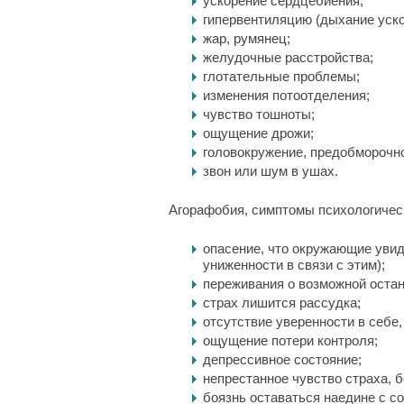
ускорение сердцебиения;
гипервентиляцию (дыхание уско
жар, румянец;
желудочные расстройства;
глотательные проблемы;
изменения потоотделения;
чувство тошноты;
ощущение дрожи;
головокружение, предобморочно
звон или шум в ушах.
Агорафобия, симптомы психологичес
опасение, что окружающие увид
униженности в связи с этим);
переживания о возможной остан
страх лишится рассудка;
отсутствие уверенности в себе
ощущение потери контроля;
депрессивное состояние;
непрестанное чувство страха, 
боязнь оставаться наедине с со