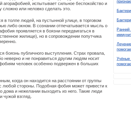
признак
й агорафобией, испытывает сильное беспокойство и
у сложно или неловко сделать это.
Бактери
я в толпе людей, на пустынной улице, в торговом
Бактери
рью либо окном. В сознании отпечатывается мысль о
Ранний 
рафобия проявляется в боязни передвигаться в
иммунит
ственное жилище), но в сопровождении попутчика
веренно.
Лечение
помогае
я боязнь публичного выступления. Страх провала,
бо неверно и не понравиться другим людям носит
Учёные 
 фобиям человек особенно подвержен в больших
помогаю
ным, когда он находится на расстоянии от группы
 с любой стороны. Подобная фобия может привести к
о дома и нежелании выходить из него. Такие люди
и чужой взгляд.