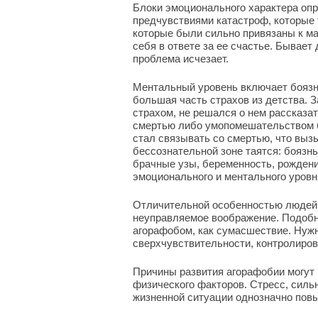
Блоки эмоционального характера оп
предчувствиями катастроф, которые 
которые были сильно привязаны к мат
себя в ответе за ее счастье. Бывает
проблема исчезает.
Ментальный уровень включает боязни
большая часть страхов из детства. 
страхом, не решался о нем рассказат
смертью либо умопомешательством б
стал связывать со смертью, что выз
бессознательной зоне таятся: боязнь
брачные узы, беременность, рождени
эмоционального и ментального уровн
Отличительной особенностью людей,
неуправляемое воображение. Подобн
агорафобом, как сумасшествие. Нужн
сверхчувствительности, контролиров
Причины развития агорафобии могут 
физического факторов. Стресс, силь
жизненной ситуации однозначно пов