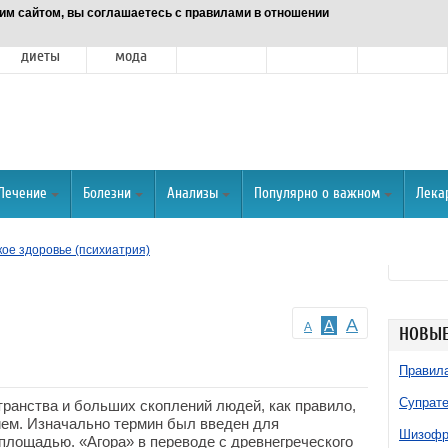
им сайтом, вы соглашаетесь с правилами в отношении
Питание и
Красота и
Отношения
Спорт
О портале
диеты
мода
Лечение
Болезни
Анализы
Популярно о важном
Лека
ое здоровье (психиатрия)
A
A
A
НОВЫЕ
Правила
Супрате
транства и больших скоплений людей, как правило,
ем. Изначально термин был введен для
Шизофре
площадью. «Агора» в переводе с древнегреческого