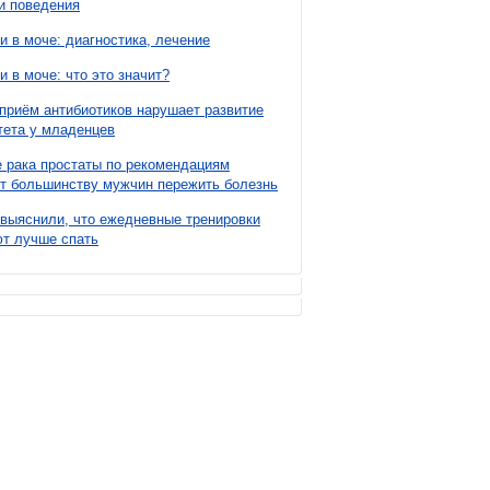
и поведения
и в моче: диагностика, лечение
и в моче: что это значит?
приём антибиотиков нарушает развитие
ета у младенцев
 рака простаты по рекомендациям
т большинству мужчин пережить болезнь
выяснили, что ежедневные тренировки
т лучше спать