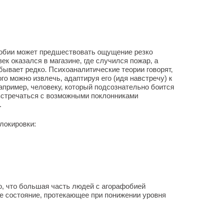
обии может предшествовать ощущение резко
ек оказался в магазине, где случился пожар, а
 бывает редко. Психоаналитические теории говорят,
о можно извлечь, адаптируя его (идя навстречу) к
пример, человеку, который подсознательно боится
встречаться с возможными поклонниками
.
локировки:
, что большая часть людей с агорафобией
е состояние, протекающее при понижении уровня