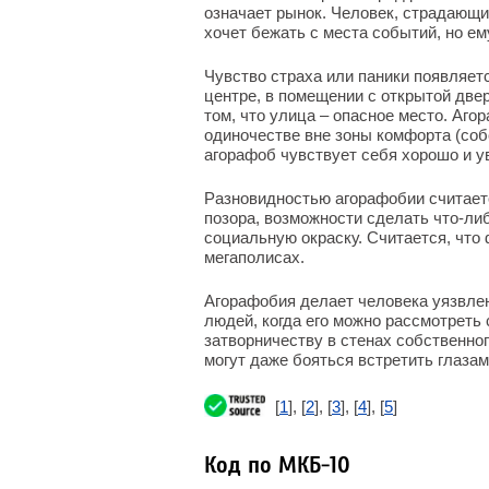
означает рынок. Человек, страдающи
хочет бежать с места событий, но ем
Чувство страха или паники появляетс
центре, в помещении с открытой две
том, что улица – опасное место. Аго
одиночестве вне зоны комфорта (соб
агорафоб чувствует себя хорошо и у
Разновидностью агорафобии считаетс
позора, возможности сделать что-ли
социальную окраску. Считается, что
мегаполисах.
Агорафобия делает человека уязвлен
людей, когда его можно рассмотреть
затворничеству в стенах собственног
могут даже бояться встретить глазам
[
1
], [
2
], [
3
], [
4
], [
5
]
Код по МКБ-10