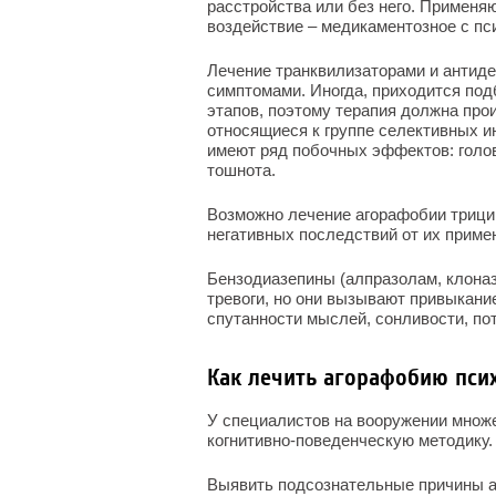
расстройства или без него. Применя
воздействие – медикаментозное с пс
Лечение транквилизаторами и антид
симптомами. Иногда, приходится под
этапов, поэтому терапия должна про
относящиеся к группе селективных и
имеют ряд побочных эффектов: голов
тошнота.
Возможно лечение агорафобии трици
негативных последствий от их приме
Бензодиазепины (алпразолам, клоназ
тревоги, но они вызывают привыкани
спутанности мыслей, сонливости, по
Как лечить агорафобию пси
У специалистов на вооружении множ
когнитивно-поведенческую методику.
Выявить подсознательные причины а