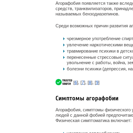
Агорафобия появляется также вслед
средств, транквилизаторов, принадл
называемых бензодиазепинов.
Среди возможных причин развития а
чрезмерное употребление спирт
увлечение наркотическими вещ
травмирование психики в детск
перенесенные стрессовые ситуа
увольнение с работы, война, зе
болезни психики (депрессия, н
[
6
], [
7
], [
8
], [
9
]
Симптомы агорафобии
Агорафобия, симптомы физического у
людей с данной фобией предпочитают
Физическая симптоматика включает: