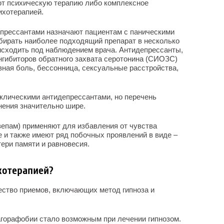
ют психическую терапию либо комплексное
ихотерапией.
епрессантами назначают пациентам с паническими
бирать наиболее подходящий препарат в несколько
исходить под наблюдением врача. Антидепрессанты,
нгибиторов обратного захвата серотонина (СИОЗС)
ная боль, бессонница, сексуальные расстройства,
клическими антидепрессантами, но перечень
нения значительно шире.
епам) применяют для избавления от чувства
е и также имеют ряд побочных проявлений в виде –
тери памяти и равновесия.
хотерапией?
ество приемов, включающих метод гипноза и
горафобии стало возможным при лечении гипнозом.