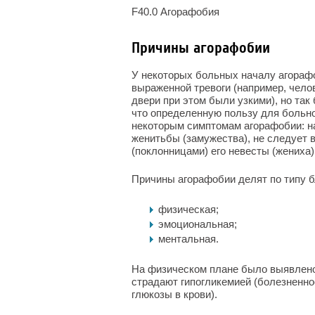
F40.0 Агорафобия
Причины агорафобии
У некоторых больных началу агораф
выраженной тревоги (например, челов
двери при этом были узкими), но так
что определенную пользу для больног
некоторым симптомам агорафобии: на
женитьбы (замужества), не следует 
(поклонницами) его невесты (жениха)
Причины агорафобии делят по типу б
физическая;
эмоциональная;
ментальная.
На физическом плане было выявлено
страдают гипогликемией (болезненно
глюкозы в крови).