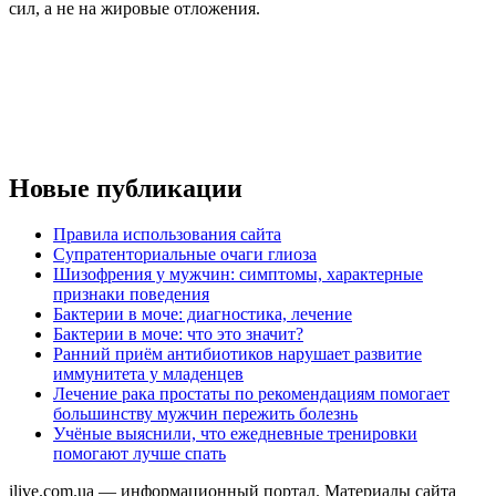
сил, а не на жировые отложения.
Новые публикации
Правила использования сайта
Супратенториальные очаги глиоза
Шизофрения у мужчин: симптомы, характерные
признаки поведения
Бактерии в моче: диагностика, лечение
Бактерии в моче: что это значит?
Ранний приём антибиотиков нарушает развитие
иммунитета у младенцев
Лечение рака простаты по рекомендациям помогает
большинству мужчин пережить болезнь
Учёные выяснили, что ежедневные тренировки
помогают лучше спать
ilive.com.ua — информационный портал. Материалы сайта