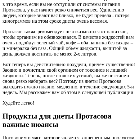
в это время, если вы не отступили от системы питания
Протасова, у вас начнет резко снижаться вес. Удивлению
людей, которые знают вас близко, не будет предела - потеря
килограммов на этом сроке диеты очень весомая.
Протасов также рекомендует не отказываться от напитков,
чтобы организм не обезвоживался. В качестве жидкостей вам
очень подойдут зеленый чай, кофе – оба напитка без сахара –
и минералка без газа. Общий объем жидкости, выпитой за
день, должен достигать не менее 2-х литров.
Вот теперь вы действительно похудели, причем существенно!
Заодно и почистили свой организм от токсинов и лишней
жидкости. Теперь, после стольких усилий, вы же не станете
снова резко набирать вес? Поэтому из диеты Протасова
выходить нужно плавно, медленно, в течение следующих 5-и
недель. Мы расскажем вам об этом в следующей публикации.
Худейте легко!
Продукты для диеты Протасова –
важные нюансы
Поговорим о мясе, которое является запрещенным продуктом