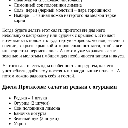
Лимонный сок половинки лимона
Соль, перец (черный молотый – пара горошинок)
Имбирь - 1 чайная ложка натертого на мелкой терке
корня
Когда будете делать этот салат, приготовьте для него
небольшую кастрюльку или судочек с крышкой. Это даст
возможность положить туда тертую морковь, чеснок, зелень и
специи, закрыть крышкой и хорошенько потрясти, чтобы все
ингредиенты перемешались. А потом уже украшать салат
зеленью и молотым имбирем для необычности запаха и вкуса.
У этого салата есть одна особенность: перед тем, как его
употреблять, дайте ему постоять в холодильнике полчаса. А
потом можно радовать себя и гостей.
Диета Протасова: салат из редьки с огурцами
Редька – 1 штука
Огурцы (2 штуки)
Сок половинки лимона
Баночка йогурта
Зеленый лук (2 штуки)
Укроп