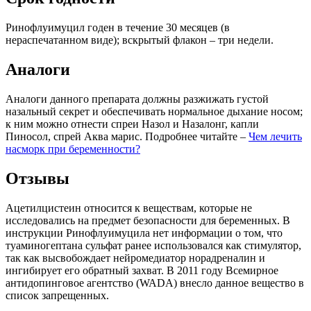
Ринофлуимуцил годен в течение 30 месяцев (в
нераспечатанном виде); вскрытый флакон – три недели.
Аналоги
Аналоги данного препарата должны разжижать густой
назальный секрет и обеспечивать нормальное дыхание носом;
к ним можно отнести спреи Назол и Назалонг, капли
Пиносол, спрей Аква марис. Подробнее читайте –
Чем лечить
насморк при беременности?
Отзывы
Ацетилцистеин относится к веществам, которые не
исследовались на предмет безопасности для беременных. В
инструкции Ринофлуимуцила нет информации о том, что
туаминогептана сульфат ранее использовался как стимулятор,
так как высвобождает нейромедиатор норадреналин и
ингибирует его обратный захват. В 2011 году Всемирное
антидопинговое агентство (WADA) внесло данное вещество в
список запрещенных.