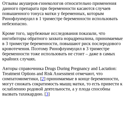
Отзывы акушеров-гинекологов относительно применения
данного препарата при беременности касаются случаев
повышенного тонуса матки у беременных, которым
Ринофлуимуцил в 1 триместре беременности использовать
небезопасно.
Кроме того, зарубежные исследования показали, что
ингибиторы обратного захвата норадреналина, принимаемые
в 3 триместре беременности, повышают риск послеродового
кровотечения. Поэтому Ринофлуимуцил в 3 триместре
беременности тоже использовать не стоит – даже в самых
крайних случаях.
Авторы справочника Drugs During Pregnancy and Lactation:
Treatment Options and Risk Assessment отмечают, что
симпатомиметики, [
2
] принимаемые в конце беременности,
могут снижать сократимость мышц матки, то есть привести к
ослаблению родовой деятельности, а у плода способны
вызвать тахикардию. [
3
]