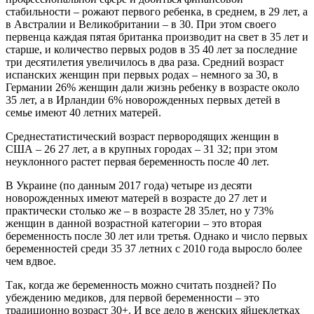
стабильности – рожают первого ребенка, в среднем, в 29 лет, а
в Австралии и Великобритании – в 30. При этом своего
первенца каждая пятая британка производит на свет в 35 лет и
старше, и количество первых родов в 35 40 лет за последние
три десятилетия увеличилось в два раза. Средний возраст
испанских женщин при первых родах – немного за 30, в
Германии 26% женщин дали жизнь ребенку в возрасте около
35 лет, а в Ирландии 6% новорожденных первых детей в
семье имеют 40 летних матерей.
Среднестатистический возраст первородящих женщин в
США – 26 27 лет, а в крупных городах – 31 32; при этом
неуклонного растет первая беременность после 40 лет.
В Украине (по данным 2017 года) четыре из десяти
новорожденных имеют матерей в возрасте до 27 лет и
практически столько же – в возрасте 28 35лет, но у 73%
женщин в данной возрастной категории – это вторая
беременность после 30 лет или третья. Однако и число первых
беременностей среди 35 37 летних с 2010 года выросло более
чем вдвое.
Так, когда же беременность можно считать поздней? По
убеждению медиков, для первой беременности – это
традиционно возраст 30+. И все дело в женских яйцеклетках