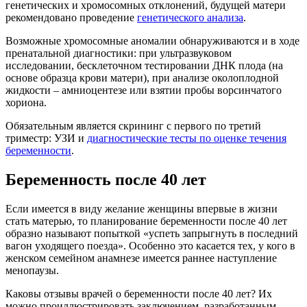
генетических и хромосомных отклонений, будущей матери
рекомендовано проведение
генетического анализа
.
Возможные хромосомные аномалии обнаруживаются и в ходе
пренатальной диагностики: при ультразвуковом
исследовании, бесклеточном тестировании ДНК плода (на
основе образца крови матери), при анализе околоплодной
жидкости – амниоцентезе или взятии пробы ворсинчатого
хориона.
Обязательным является скрининг с первого по третий
триместр: УЗИ и
диагностические тесты по оценке течения
беременности
.
Беременность после 40 лет
Если имеется в виду желание женщины впервые в жизни
стать матерью, то планирование беременности после 40 лет
образно называют попыткой «успеть запрыгнуть в последний
вагон уходящего поезда». Особенно это касается тех, у кого в
женском семейном анамнезе имеется раннее наступление
менопаузы.
Каковы отзывы врачей о беременности после 40 лет? Их
можно проиллюстрировать заключением, разработанным