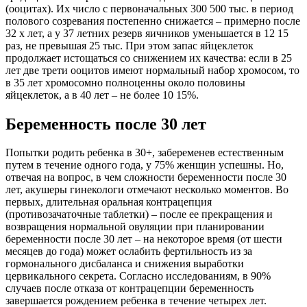
(ооцитах). Их число с первоначальных 300 500 тыс. в период
полового созревания постепенно снижается – примерно после
32 х лет, а у 37 летних резерв яичников уменьшается в 12 15
раз, не превышая 25 тыс. При этом запас яйцеклеток
продолжает истощаться со снижением их качества: если в 25
лет две трети ооцитов имеют нормальный набор хромосом, то
в 35 лет хромосомно полноценны около половины
яйцеклеток, а в 40 лет – не более 10 15%.
Беременность после 30 лет
Попытки родить ребенка в 30+, забеременев естественным
путем в течение одного года, у 75% женщин успешны. Но,
отвечая на вопрос, в чем сложности беременности после 30
лет, акушеры гинекологи отмечают несколько моментов. Во
первых, длительная оральная контрацепция
(противозачаточные таблетки) – после ее прекращения и
возвращения нормальной овуляции при планировании
беременности после 30 лет – на некоторое время (от шести
месяцев до года) может ослабить фертильность из за
гормонального дисбаланса и снижения выработки
цервикального секрета. Согласно исследованиям, в 90%
случаев после отказа от контрацепции беременность
завершается рождением ребенка в течение четырех лет.