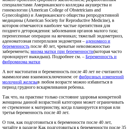
специалистами Американского колледжа акушерства и
гинекологии (American College of Obstetricians and
Gynecologists) и Американского общества репродуктивной
медицины (American Society for Reproductive Medicine), в
котором отмечаются наиболее частые препятствия для
позднего деторождения: заболевания органов малого таза;
перенесенные операции на яичниках; тяжелый эндометриоз,
аденоматозная гиперплазия эндометрия –
аденомиоз и
беременность
после 40 лет, чреватые невозможностью
забеременеть;
миома матки при беременности
(которая часто
провоцирует выкидыш). Подробнее см. –
Беременность и
фибромиома матки
А вот мастопатия и беременность после 40 лет не считаются
маммологами взаимоисключением: от
фиброзных изменений
молочной железы
в любом возрасте можно избавиться в
период грудного вскармливания ребенка.
Так что, на практике только состояние здоровья конкретной
женщины данной возрастной категории может ограничивать
ее стремление к материнству, когда планируется вторая или
третья беременность после 40 лет.
О том, как подготовиться к беременности после 40 лет,
читайте в разделе Как подготовиться к беременности после 35