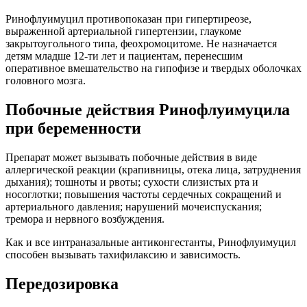
Ринофлуимуцил противопоказан при гипертиреозе,
выраженной артериальной гипертензии, глаукоме
закрытоугольного типа, феохромоцитоме. Не назначается
детям младше 12-ти лет и пациентам, перенесшим
оперативное вмешательство на гипофизе и твердых оболочках
головного мозга.
Побочные действия Ринофлуимуцила
при беременности
Препарат может вызывать побочные действия в виде
аллергической реакции (крапивницы, отека лица, затруднения
дыхания); тошноты и рвоты; сухости слизистых рта и
носоглотки; повышения частоты сердечных сокращений и
артериального давления; нарушений мочеиспускания;
тремора и нервного возбуждения.
Как и все интраназальные антиконгестанты, Ринофлуимуцил
способен вызывать тахифилаксию и зависимость.
Передозировка