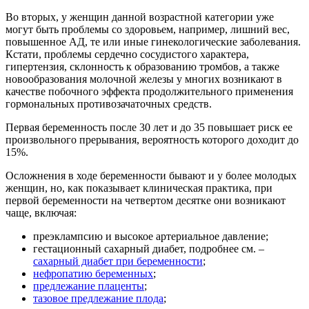
Во вторых, у женщин данной возрастной категории уже
могут быть проблемы со здоровьем, например, лишний вес,
повышенное АД, те или иные гинекологические заболевания.
Кстати, проблемы сердечно сосудистого характера,
гипертензия, склонность к образованию тромбов, а также
новообразования молочной железы у многих возникают в
качестве побочного эффекта продолжительного применения
гормональных противозачаточных средств.
Первая беременность после 30 лет и до 35 повышает риск ее
произвольного прерывания, вероятность которого доходит до
15%.
Осложнения в ходе беременности бывают и у более молодых
женщин, но, как показывает клиническая практика, при
первой беременности на четвертом десятке они возникают
чаще, включая:
преэклампсию и высокое артериальное давление;
гестационный сахарный диабет, подробнее см. –
сахарный диабет при беременности
;
нефропатию беременных
;
предлежание плаценты
;
тазовое предлежание плода
;