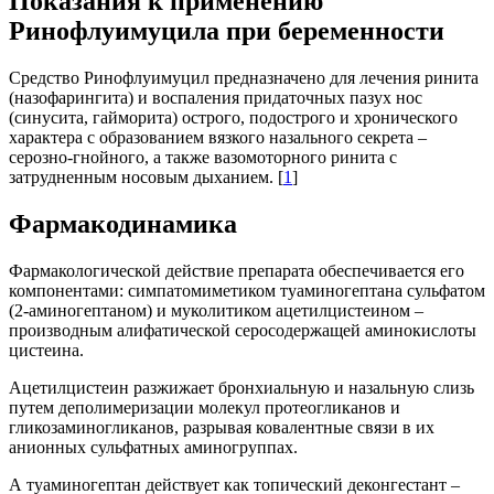
Показания к применению
Ринофлуимуцила при беременности
Средство Ринофлуимуцил предназначено для лечения ринита
(назофарингита) и воспаления придаточных пазух нос
(синусита, гайморита) острого, подострого и хронического
характера с образованием вязкого назального секрета –
серозно-гнойного, а также вазомоторного ринита с
затрудненным носовым дыханием. [
1
]
Фармакодинамика
Фармакологической действие препарата обеспечивается его
компонентами: симпатомиметиком туаминогептана сульфатом
(2-аминогептаном) и муколитиком ацетилцистеином –
производным алифатической серосодержащей аминокислоты
цистеина.
Ацетилцистеин разжижает бронхиальную и назальную слизь
путем деполимеризации молекул протеогликанов и
гликозаминогликанов, разрывая ковалентные связи в их
анионных сульфатных аминогруппах.
А туаминогептан действует как топический деконгестант –