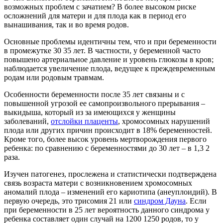
возможных проблем с зачатием? В более высоком риске
осложнений для матери и для плода как в период его
вынашивания, так и во время родов.
Основные проблемы идентичны тем, что и при беременности
в промежутке 30 35 лет. В частности, у беременной часто
повышено артериальное давление и уровень глюкозы в кров;
наблюдается увеличение плода, ведущее к преждевременным
родам или родовым травмам.
Особенности беременности после 35 лет связаны и с
повышенной угрозой ее самопроизвольного прерывания –
выкидыша, который из за имеющихся у женщины
заболеваний,
отслойки плаценты
, хромосомных нарушений
плода или других причин происходит в 18% беременностей.
Кроме того, более высок уровень мертворождения первого
ребенка: по сравнению с беременностями до 30 лет – в 1,3 2
раза.
Изучен патогенез, прослежена и статистически подтверждена
связь возраста матери с возникновением хромосомных
аномалий плода – изменений его кариотипа (анеуплоидий). В
первую очередь, это трисомия 21 или
синдром Дауна
. Если
при беременности в 25 лет вероятность данного синдрома у
ребенка составляет один случай на 1200 1250 родов, то у