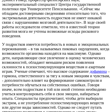
экспериментальный специалист Центра государственной
политики при Университете Пенсильвании. «Сейчас мы
обладаем достоверными сведениями относительно того, что
экстремальная деятельность подростков не имеет никакой
связи с нарушениями мозговой деятельности». В ходе своей
работы исследователи отметили, что в известной теории
развития мозга не учтены возможные исходы рискового
поведения.
У подростков имеется потребность в новых и эмоциональных
переживаниях – в так называемых пиковых ощущениях, когда
возможности организма находятся на максимуме. Однако
дети, направляющие свое увлечение в оценку человеческих
возможностей, обладают меньшим риском появления
склонности к психостимулирующим веществам и азартным
играм. Ученые отмечают, что высокое содержание
дофамина
–
гормона, ответственного за тягу к новым эмоциям и чувствам,
- дополнительно влияет на формирование самоконтроля и
потребности обучаться на собственных ошибках. Говоря
иначе, всем подросткам в той или иной степени необходимо
учиться контролировать себя и свои эмоции, набираться
опыта. Специалисты предпочитают, чтобы дети выбирали
экстрим, а не употребление психостимулирующих веществ
или другие виды зависимостей. Однако не следует путать
стремление подростков к самопознанию и «дань моде» –