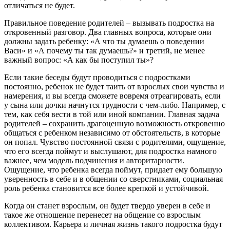
отличаться не будет.
Правильное поведение родителей – вызывать подростка на
откровенный разговор. Два главных вопроса, которые они
должны задать ребенку: «А что ты думаешь о поведении
Васи» и «А почему ты так думаешь?» и третий, не менее
важный вопрос: «А как бы поступил ты»?
Если такие беседы будут проводиться с подростками
постоянно, ребенок не будет таить от взрослых свои чувства и
намерения, и вы всегда сможете вовремя отреагировать, если
у сына или дочки начнутся трудности с чем-либо. Например, с
тем, как себя вести в той или иной компании. Главная задача
родителей – сохранить драгоценную возможность откровенно
общаться с ребенком независимо от обстоятельств, в которые
он попал. Чувство постоянной связи с родителями, ощущение,
что его всегда поймут и выслушают, для подростка намного
важнее, чем модель подчинения и авторитарности.
Ощущение, что ребенка всегда поймут, придает ему большую
уверенность в себе и в общении со сверстниками, социальная
роль ребенка становится все более крепкой и устойчивой.
Когда он станет взрослым, он будет твердо уверен в себе и
такое же отношение перенесет на общение со взрослым
коллективом. Карьера и личная жизнь такого подростка будут