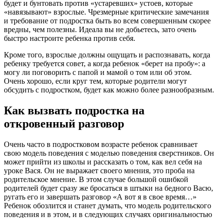
будет и бунтовать против «устаревших» устоев, которые
«навязывают» взрослые. Чрезмерные критические замечания
и требование от подростка быть во всем совершенным скорее
вредны, чем полезны. Идеала вы не добьетесь, зато очень
быстро настроите ребенка против себя.
Кроме того, взрослые должны ощущать и распознавать, когда
ребенку требуется совет, а когда ребенок «берет на пробу»: а
могу ли поговорить с папой и мамой о том или об этом.
Очень хорошо, если круг тем, которые родители могут
обсудить с подростком, будет как можно более разнообразным.
Как вызвать подростка на
откровенный разговор
Очень часто в подростковом возрасте ребенок сравнивает
свою модель поведения с моделью поведения сверстников. Он
может прийти из школы и рассказать о том, как вел себя на
уроке Вася. Он не выражает своего мнения, это проба на
родительское мнение. В этом случае большой ошибкой
родителей будет сразу же бросаться в штыки на бедного Васю,
ругать его и завершать разговор «А вот я в свое время…»
Ребенок обозлится и станет думать, что модель родительского
поведения и в этом, и в следующих случаях оригинальностью