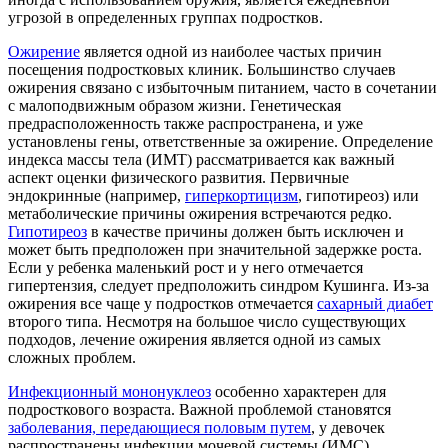
угрозой в определенных группах подростков.
Ожирение
является одной из наиболее частых причин
посещения подростковых клиник. Большинство случаев
ожирения связано с избыточным питанием, часто в сочетании
с малоподвижным образом жизни. Генетическая
предрасположенность также распространена, и уже
установлены гены, ответственные за ожирение. Определение
индекса массы тела (ИМТ) рассматривается как важный
аспект оценки физического развития. Первичные
эндокринные (например,
гиперкортицизм
, гипотиреоз) или
метаболические причины ожирения встречаются редко.
Гипотиреоз
в качестве причины должен быть исключен и
может быть предположен при значительной задержке роста.
Если у ребенка маленький рост и у него отмечается
гипертензия, следует предположить синдром Кушинга. Из-за
ожирения все чаще у подростков отмечается
сахарный диабет
второго типа. Несмотря на большое число существующих
подходов, лечение ожирения является одной из самых
сложных проблем.
Инфекционный мононуклеоз
особенно характерен для
подросткового возраста. Важной проблемой становятся
заболевания, передающиеся половым путем
, у девочек
распространены инфекции мочевой системы (ИМС).