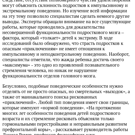
могут объяснить склонность подростков к импульсивному и
экстремальному поведению. Но изучение всей информации
на эту тему позволило специалистам сделать немного другие
выводы. Эксперты обращали внимание на все существующие
работы, которые проводились для доказательства
несовершенной функциональности подросткового мозга –
фактора, который «толкает» детей к экстриму. В ходе
исследований было обнаружено, что страсть подростков к
опасным «приключениям» не имеет отношения к
импульсивному и неподконтрольному поведению. Наоборот,
специалисты отметили, что жажда ребенка достичь своего
«максимума» - это одно из проявлений познавательного
стремления человека, но никак не нарушение
функциональности отделов головного мозга.
Безусловно, подобные поведенческие особенности нужно
отделять от не просто опасных, но смертельных «выходок», а
также от маниакального поиска рискованных
«приключений». Любой тип поведения имеет свои границы,
которые именуют «нормой поведения». «На протяжении
многих лет особенности поведения детей подросткового
возраста и их стремление рисковать объясняли только
гормональными перестройками и неправильным развитием
префронтальной коры», - рассказывает руководитель работы
Дэниел Ромер, профессор философских наук,