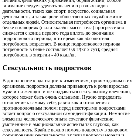
питания, физических упражнений, образа жизни, особое
внимание следует уделять значению разных видов
деятельности, таких как спорт, искусство, социальная
деятельность, а также роли общественных служб в жизни
отдельных людей. Относительная потребность организма в
белке и калориях (г или ккал/кг массы тела) прогрессивно
снижается с конца первого года вплоть до окончания
подросткового периода, в то время как абсолютная
потребность возрастает. В конце подросткового периода
потребность в белке составляет 0,9 г/(кг х сут); средняя
потребность в энергии - 40 ккал/кг.
Сексуальность подростков
В дополнение к адаптации к изменениям, происходящим в их
организме, подростки должны привыкнуть к роли взрослых
мужчин и женщин и не поддаваться сексуальному влечению,
которое может быть очень сильными. Нужно определить
отношение к самому себе, равно как и отношения с
противоположным полом; перед некоторыми подростками
встает вопрос о сексуальной самоидентификации. Немногие
элементы человеческого опыта сочетают физические,
умственные и эмоциональные аспекты так глубоко, как
сексуальность. Крайне важно помочь подростку в здоровом
формировании сексуальности, включая вопросы морали и