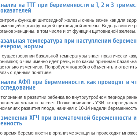
нализ на ТТГ при беременности в 1, 2 и 3 триме
показателей
онтроль функции щитовидной железы очень важен как для здор
 имеющейся дисфункцией щитовидной железы. Ведь развитие ре
рганов женщины, в том числе и от функции щитовидной железы.
Базальная температура при наступлении беремен
вечером, нормы
 существовании базальной температуры знает практически каж
онимают, о чем именно идет речь, и по каким причинам базальн
астолько изменчива. Попробуем подробно объяснить и ответит
вязь с данным понятием.
Анализ АФП при беременности: как проводят и ч
исследование
тклонения в развитии ребенка во внутриутробном периоде ран
оявления малыша на свет. Позже появилось УЗИ, которое дава
номалиях развития плода, начиная с 10-14 недели беременност
Изменения ХГЧ при внематочной беременности и
ценность
о время беременности в организме женщины происходят множе