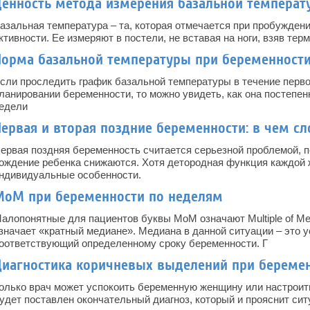
Ценность метода измерения базальной температ
азальная температура – та, которая отмечается при пробужден
ктивности. Ее измеряют в постели, не вставая на ноги, взяв тер
Норма базальной температуры при беременности
сли проследить график базальной температуры в течение перво
ланировании беременности, то можно увидеть, как она постепе
едели
ервая и вторая поздние беременности: в чем с
ервая поздняя беременность считается серьезной проблемой, п
ождение ребенка снижаются. Хотя детородная функция каждой
ндивидуальные особенности.
МоМ при беременности по неделям
алопонятные для пациентов буквы МоМ означают Multiple of Med
значает «кратный медиане». Медиана в данной ситуации – это 
оответствующий определенному сроку беременности. Г
Диагностика коричневых выделений при береме
олько врач может успокоить беременную женщину или настроить 
удет поставлен окончательный диагноз, который и прояснит сит