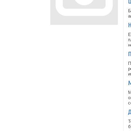
Б
а
Е
п
н
П
П
р
и
М
о
с
Т
б