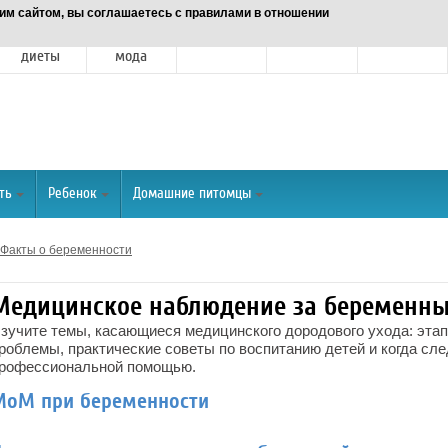
им сайтом, вы соглашаетесь с правилами в отношении
Питание и
Красота и
Отношения
Спорт
О портале
диеты
мода
ть
Ребенок
Домашние питомцы
Факты о беременности
Медицинское наблюдение за беременн
зучите темы, касающиеся медицинского дородового ухода: эта
роблемы, практические советы по воспитанию детей и когда сле
рофессиональной помощью.
МоМ при беременности