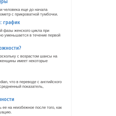
уры
ии человека еще до начала
мометр с прикроватной тумбочки.
: график
й фазы женского цикла при
нно уменьшается в течение первой
ложности?
оскольку с возрастом шансы на
 женщины имеет некоторые
ian, что в переводе с английского
усредненный показатель,
нности
ее на неизбежное после того, как
уацию.