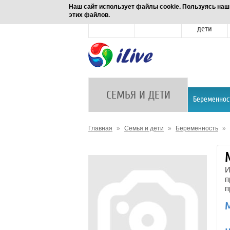
Наш сайт использует файлы cookie. Пользуясь наш
этих файлов.
Новости
Здоровье
Семья и
дети
СЕМЬЯ И ДЕТИ
Беременнос
Главная
»
Семья и дети
»
Беременность
»
И
п
п