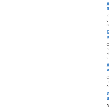
А
К
с
о
О
п
н
с
О
п
а
В