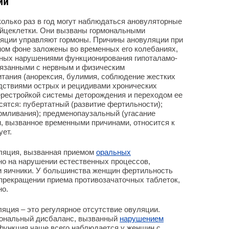
ии
олько раз в год могут наблюдаться ановуляторные
яйцеклетки. Они вызваны гормональными
ляции управляют гормоны. Причины ановуляции при
ном фоне заложены во временных его колебаниях,
нных нарушениями функционирования гипоталамо-
вязанными с нервным и физическим
тания (анорексия, булимия, соблюдение жестких
дствиями острых и рецидивами хронических
перестройкой системы деторождения и переходом ее
сятся: пубертатный (развитие фертильности);
рмливания); предменопаузальный (угасание
, вызванное временными причинами, относится к
ует.
уляция, вызванная приемом
оральных
но на нарушении естественных процессов,
и яичники. У большинства женщин фертильность
прекращении приема противозачаточных таблеток,
но.
яция – это регулярное отсутствие овуляции.
мональный дисбаланс, вызванный
нарушением
функция чаще всего наблюдается у женщин с