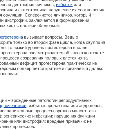
енная дистрофия яичников,
избыток
или
ропина и лютеотропина, нарушение их соотношения
я овуляции. Склерокистоз яичников, который
ли дистрофии, заключается в формировании
х кист с плотной оболочкой.
рогестерона
вызывает вопросы. Ведь о
орить только во второй фазе цикла, когда овуляция
ло, то низкий уровень прогестерона вполне
прогестерона рассматривается обычно в контексте
 процесса созревания половых клеток из-за
рованный дефицит прогестерона практически не
тероном подвергается критике и признается далеко
массовая.
ции – врожденные патологии репродуктивных
адпочечников
; избыток пролактина или андрогенов;
воспалительные процессы органов малого таза
); венерические инфекции; нарушения функции
ирение или дистрофия; вредные привычки; не
унных процессов.