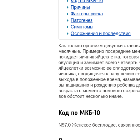
Код по МКБ-10
Причины
Факторы риска
Патогенез
Симптомы
Осложнения и последствия
Как только организм девушки станови
месячные. Примерно посередине мен
покидает яичник яйцеклетка, готова
овуляция и занимает всего четверть
яйцеклетки возможно ее оплодотворе
яичника, сводящаяся к нарушению со
выхода в положенное время, называе
вынашиванию и рождению ребенка д
возраста с момента полового созрев
все обстоит несколько иначе.
Код по МКБ-10
N97.0 Женское бесплодие, связанное