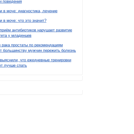
и поведения
и в моче: диагностика, лечение
и в моче: что это значит?
приём антибиотиков нарушает развитие
ета у младенцев
 рака простаты по рекомендациям
т большинству мужчин пережить болезнь
выяснили, что ежедневные тренировки
т лучше спать