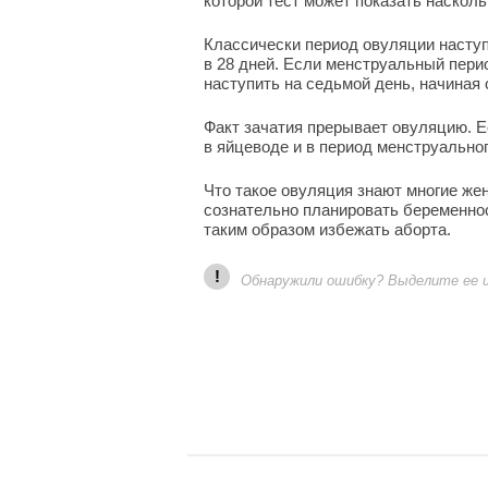
которой тест может показать насколь
Классически период овуляции наступ
в 28 дней. Если менструальный перио
наступить на седьмой день, начиная 
Факт зачатия прерывает овуляцию. Е
в яйцеводе и в период менструально
Что такое овуляция знают многие же
сознательно планировать беременнос
таким образом избежать аборта.
!
Обнаружили ошибку? Выделите ее и 