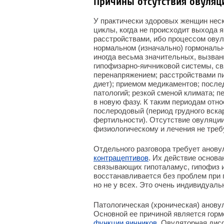
Причины отсутствия овуляц
У практически здоровых женщин неск
циклы, когда не происходит выхода 
расстройствами, ибо процессом ову
нормальном (изначально) гормональ
иногда весьма значительных, вызва
гипофизарно-яичниковой системы, с
перенапряжением; расстройствами пи
диет); приемом медикаментов; после
патологий; резкой сменой климата; 
в новую фазу. К таким периодам отно
послеродовый (период грудного вска
фертильности). Отсутствие овуляции
физиологическому и лечения не треб
Отдельного разговора требует анов
контрацептивов
. Их действие основа
связывающих гипоталамус, гипофиз 
восстанавливается без проблем при 
но не у всех. Это очень индивидуаль
Патологическая (хроническая) ановул
Основной ее причиной является гор
функции яичников
. Овуляторная дис