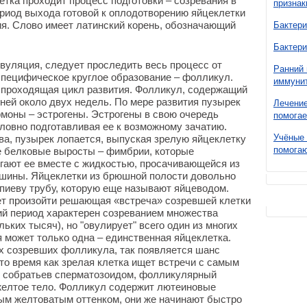
етка проходит процесс подготовки – созревания в
признак
Период выхода готовой к оплодотворению яйцеклетки
ция. Слово имеет латинский корень, обозначающий
Бактери
Бактери
овуляция, следует проследить весь процесс от
Ранний 
специфическое круглое образование – фолликул.
иммунит
, проходящая цикл развития. Фолликул, содержащий
с ней около двух недель. По мере развития пузырек
Лечение
моны – эстрогены. Эстрогены в свою очередь
помогае
словно подготавливая ее к возможному зачатию.
Учёные 
ова, пузырек лопается, выпуская зрелую яйцеклетку
помогаю
е белковые выросты – фимбрии, которые
гают ее вместе с жидкостью, просачивающейся из
шины. Яйцеклетки из брюшной полости довольно
пиеву трубу, которую еще называют яйцеводом.
ет произойти решающая «встреча» созревшей клетки
ий период характерен созреванием множества
ких тысяч), но "овулирует" всего один из многих
я может только одна – единственная яйцеклетка.
х созревших фолликула, так появляется шанс
то время как зрелая клетка ищет встречи с самым
х собратьев сперматозоидом, фолликулярный
желтое тело. Фолликул содержит лютеиновые
ым желтоватым оттенком, они же начинают быстро