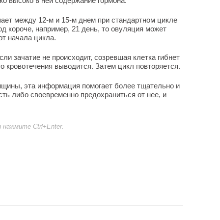
ко высоко в ней содержание гормона.
ает между 12-м и 15-м днем при стандартном цикле
д короче, например, 21 день, то овуляция может
от начала цикла.
сли зачатие не происходит, созревшая клетка гибнет
го кровотечения выводится. Затем цикл повторяется.
нщины, эта информация помогает более тщательно и
ть либо своевременно предохраниться от нее, и
нажмите Ctrl+Enter.