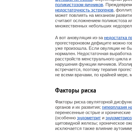
поликистозом яичников
. Преждеврем
недостаточность эстрогенов
, фоллит
может повлиять на механизм развити
считают осложнением поликистоза и
множественных небольших недозрелы
А вот ановуляция из-за
недостатка п
прогестероновом дефиците можно гов
уже произошла. Если овуляции не бы
нормален. Недостаточная выработка 
расстройств менструального цикла и
нарушения функции яичников. Изоли
встречается, поэтому терапия прогес
не всеми врачами, по крайней мере, 
Факторы риска
Факторы риска овуляторной дисфунк
органов и их развития;
гиперплазия н
перенесенные острые и хронические 
(особенно
эндометрит
и
эндометриоз
щитовидной железы; хроническое ож
исключается также влияние аутоимм