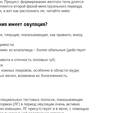
он. Процесс формирования желтого тела длится
вляются второй фазой менструального периода.
, а вот как распознать ее, читайте ниже.
ния имеет овуляция?
, тянущие, покалывающие, как правило, внизу
димости;
ниях из влагалища – более обильные (действует
вота и отечность половых губ;
а;
кожных покровов, особенно в области груди;
х желез, возможна их болезненность.
специальных тестовых полосок, показывающих
ормон (ЛГ) в период овуляции очень активно
ьно повышен. ЛГ присутствует и в моче, с помощью