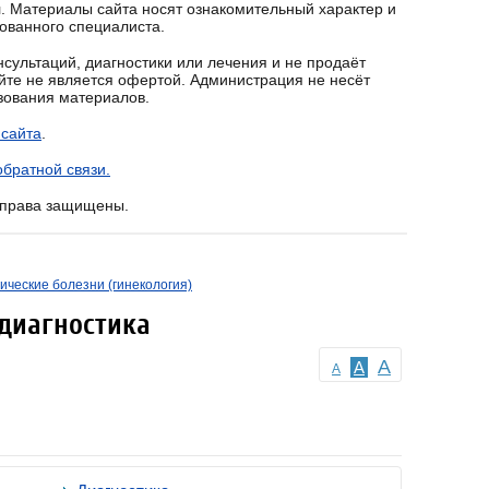
. Материалы сайта носят ознакомительный характер и
ованного специалиста.
сультаций, диагностики или лечения и не продаёт
йте не является офертой. Администрация не несёт
ьзования материалов.
 сайта
.
братной связи.
е права защищены.
ические болезни (гинекология)
диагностика
A
A
A