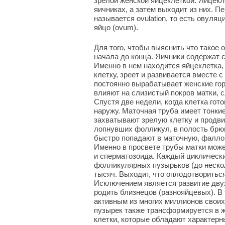
зрелой женской яйцеклеткой. Яйцекл
яичниках, а затем выходит из них. 
называется ovulation, то есть овуля
яйцо (ovum).
Для того, чтобы выяснить что такое 
начала до конца. Яичники содержат 
Именно в нем находится яйцеклетка
клетку, зреет и развивается вместе 
постоянно вырабатывает женские гор
влияют на слизистый покров матки, 
Спустя две недели, когда клетка гот
наружу. Маточная труба имеет тонки
захватывают зрелую клетку и продви
лопнувших фолликул, в полость брю
быстро попадают в маточную, фалло
Именно в просвете трубы матки мож
и сперматозоида. Каждый циклическ
фолликулярных пузырьков (до несколь
тысяч. Выходит, что оплодотворитьс
Исключением является развитие дву
родить близнецов (разнояйцевых). В 
активным из многих миллионов свои
пузырек также трансформируется в 
клетки, которые обладают характерн