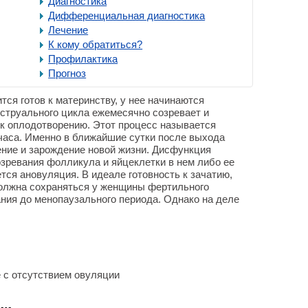
Диагностика
Дифференциальная диагностика
Лечение
К кому обратиться?
Профилактика
Прогноз
тся готов к материнству, у нее начинаются
струального цикла ежемесячно созревает и
я к оплодотворению. Этот процесс называется
 часа. Именно в ближайшие сутки после выхода
ние и зарождение новой жизни. Дисфункция
зревания фолликула и яйцеклетки в нем либо ее
тся ановуляция. В идеале готовность к зачатию,
олжна сохраняться у женщины фертильного
ания до менопаузального периода. Однако на деле
 с отсутствием овуляции