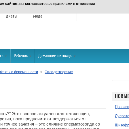
им сайтом, вы соглашаетесь с правилами в отношении
Питание и
Красота и
Отношения
Спорт
О портале
диеты
мода
ть
Ребенок
Домашние питомцы
Факты о беременности
»
Оплодотворение
НОВЫЕ
Правила
лить?" Этот вопрос актуален для тех женщин,
Супрате
ротив, пока предпочитают воздержаться от
и точнее зачатия – это слияние сперматозоида со
Шизофре