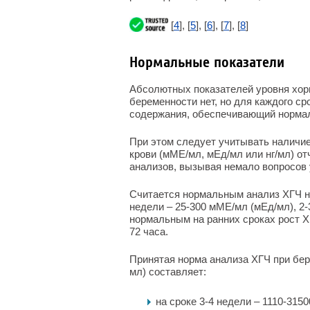
[
4
], [
5
], [
6
], [
7
], [
8
]
Нормальные показатели
Абсолютных показателей уровня хори
беременности нет, но для каждого с
содержания, обеспечивающий норма
При этом следует учитывать наличие
крови (мМЕ/мл, мЕд/мл или нг/мл) от
анализов, вызывая немало вопросов
Считается нормальным анализ ХГЧ на
недели – 25-300 мМЕ/мл (мЕд/мл), 2-
нормальным на ранних сроках рост Х
72 часа.
Принятая норма анализа ХГЧ при бер
мл) составляет:
на сроке 3-4 недели – 1110-3150