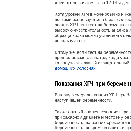
дней после зачатия, а на 12-14-й ден
Хотя уровни ХГЧ в моче обычно ниже
почками используется в быстрых тес
анализ ХГЧ или тест на беременност
высокую чувствительность анализа Х
образца крови можно установить фак
используя тест.
К тому же, если тест на беременнос
предполагаемого зачатия, когда уров
то получают ложный отрицательный р
домашних условиях
Показания ХГЧ при беремен
В первую очередь, анализ ХГЧ при б
наступившей беременности.
Также данный анализ позволяет пров
при сахарном диабете и гестозе у б
беременность; на ранних сроках диа
беременность; вовремя выявить и пр