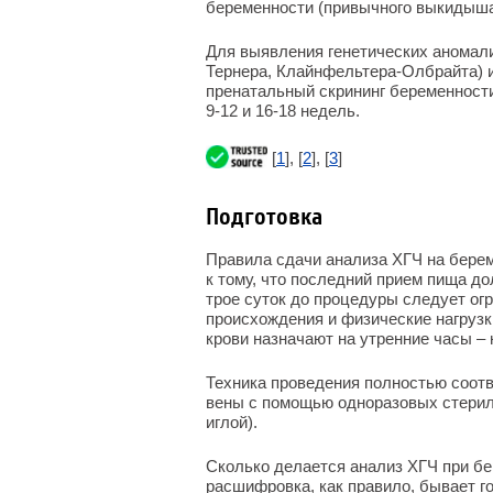
беременности (привычного выкидыша
Для выявления генетических аномали
Тернера, Клайнфельтера-Олбрайта) и
пренатальный скрининг беременности
9-12 и 16-18 недель.
[
1
], [
2
], [
3
]
Подготовка
Правила сдачи анализа ХГЧ на берем
к тому, что последний прием пища дол
трое суток до процедуры следует ог
происхождения и физические нагрузки
крови назначают на утренние часы – 
Техника проведения полностью соотв
вены с помощью одноразовых стерил
иглой).
Сколько делается анализ ХГЧ при бер
расшифровка, как правило, бывает го