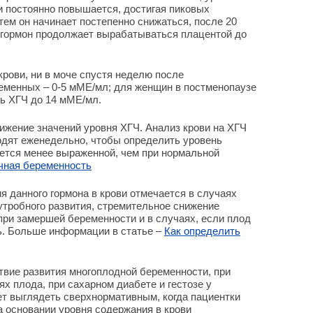
 и постоянно повышается, достигая пиковых
атем он начинает постепенно снижаться, после 20
 гормон продолжает вырабатываться плацентой до
крови, ни в моче спустя неделю после
еменных – 0-5 мМЕ/мл; для женщин в постменопаузе
ь ХГЧ до 14 мМЕ/мл.
жение значений уровня ХГЧ. Анализ крови на ХГЧ
одят еженедельно, чтобы определить уровень
ается менее выраженной, чем при нормальной
чная беременность
 данного гормона в крови отмечается в случаях
тробного развития, стремительное снижение
при замершей беременности и в случаях, если плод
ль. Больше информации в статье –
Как определить
вие развития многоплодной беременности, при
х плода, при сахарном диабете и гестозе у
т выглядеть сверхнормативным, когда пациентки
а основании уровня содержания в крови