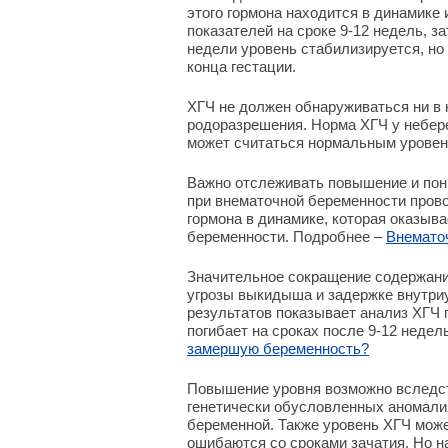
этого гормона находится в динамике
показателей на сроке 9-12 недель, з
недели уровень стабилизируется, но
конца гестации.
ХГЧ не должен обнаруживаться ни в 
родоразрешения. Норма ХГЧ у небер
может считаться нормальным уровен
Важно отслеживать повышение и пони
при внематочной беременности пров
гормона в динамике, которая оказыв
беременности. Подробнее –
Внемато
Значительное сокращение содержания
угрозы выкидыша и задержке внутриу
результатов показывает анализ ХГЧ 
погибает на сроках после 9-12 неде
замершую беременность?
Повышение уровня возможно вследст
генетически обусловленных аномалия
беременной. Также уровень ХГЧ може
ошибаются со сроками зачатия. Но н