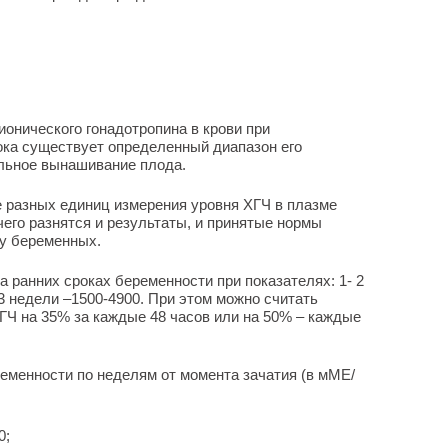
онического гонадотропина в крови при
рока существует определенный диапазон его
льное вынашивание плода.
 разных единиц измерения уровня ХГЧ в плазме
чего разнятся и результаты, и принятые нормы
 у беременных.
 ранних сроках беременности при показателях: 1- 2
3 недели –1500-4900. При этом можно считать
ГЧ на 35% за каждые 48 часов или на 50% – каждые
еменности по неделям от момента зачатия (в мМЕ/
0;