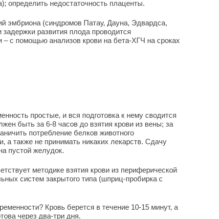
); определить недостаточность плаценты.
й эмбриона (синдромов Патау, Дауна, Эдвардса,
 задержки развития плода проводится
 – с помощью анализов крови на бета-ХГЧ на сроках
енность простые, и вся подготовка к нему сводится
жен быть за 6-8 часов до взятия крови из вены; за
раничить потребление белков животного
, а также не принимать никаких лекарств. Сдачу
на пустой желудок.
етствует методике взятия крови из периферической
ьных систем закрытого типа (шприц-пробирка с
еменности? Кровь берется в течение 10-15 минут, а
това через два-три дня.