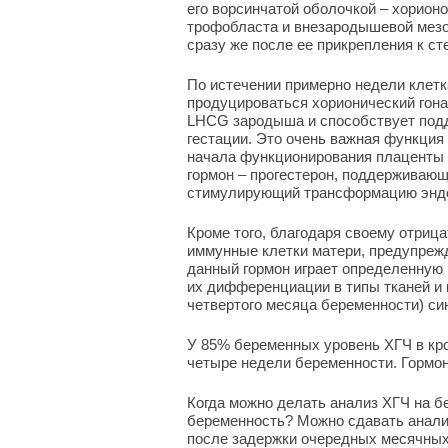
его ворсинчатой оболочкой – хорион
трофобласта и внезародышевой мезо
сразу же после ее прикрепления к ст
По истечении примерно недели клет
продуцироваться хорионический гона
LHCG зародыша и способствует подд
гестации. Это очень важная функция
начала функционирования плаценты 
гормон – прогестерон, поддерживаю
стимулирующий трансформацию эндом
Кроме того, благодаря своему отриц
иммунные клетки матери, предупрежд
данный гормон играет определенную
их дифференциации в типы тканей и 
четвертого месяца беременности) си
У 85% беременных уровень ХГЧ в кро
четыре недели беременности. Гормон 
Когда можно делать анализ ХГЧ на бе
беременность? Можно сдавать анализ
после задержки очередных месячных.