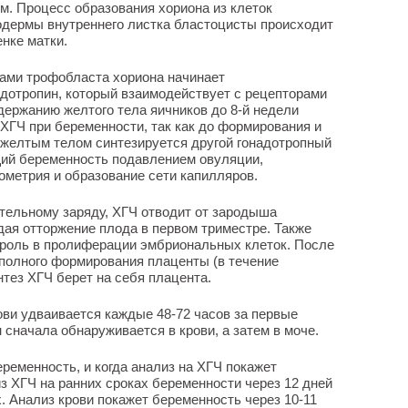
ом. Процесс образования хориона из клеток
дермы внутреннего листка бластоцисты происходит
енке матки.
ками трофобласта хориона начинает
дотропин, который взаимодействует с рецепторами
ержанию желтого тела яичников до 8-й недели
 ХГЧ при беременности, так как до формирования и
желтым телом синтезируется другой гонадотропный
щий беременность подавлением овуляции,
етрия и образование сети капилляров.
ательному заряду, ХГЧ отводит от зародыша
ая отторжение плода в первом триместре. Также
 роль в пролиферации эмбриональных клеток. После
полного формирования плаценты (в течение
нтез ХГЧ берет на себя плацента.
ви удваивается каждые 48-72 часов за первые
сначала обнаруживается в крови, а затем в моче.
ременность, и когда анализ на ХГЧ покажет
 ХГЧ на ранних сроках беременности через 12 дней
 Анализ крови покажет беременность через 10-11