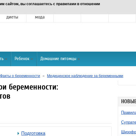
им сайтом, вы соглашаетесь с правилами в отношении
Питание и
Красота и
Отношения
Спорт
О портале
диеты
мода
ть
Ребенок
Домашние питомцы
Факты о беременности
»
Медицинское наблюдение за беременными
ри беременности:
тов
НОВЫЕ
Правила
Супрате
Шизофре
Подготовка