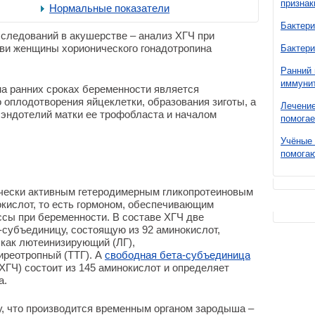
признак
Нормальные показатели
Бактери
следований в акушерстве – анализ ХГЧ при
ови женщины хорионического гонадотропина
Бактери
Ранний 
иммунит
а ранних сроках беременности является
оплодотворения яйцеклетки, образования зиготы, а
Лечение
 эндотелий матки ее трофобласта и началом
помогае
Учёные 
помогаю
ически активным гетеродимерным гликопротеиновым
кислот, то есть гормоном, обеспечивающим
сы при беременности. В составе ХГЧ две
субъединицу, состоящую из 92 аминокислот,
 как лютеинизирующий (ЛГ),
реотропный (ТТГ). А
свободная бета-субъединица
ХГЧ) состоит из 145 аминокислот и определяет
а.
у, что производится временным органом зародыша –