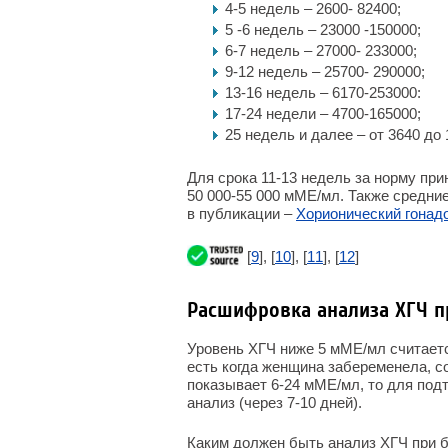
4-5 недель – 2600- 82400;
5 -6 недель – 23000 -150000;
6-7 недель – 27000- 233000;
9-12 недель – 25700- 290000;
13-16 недель – 6170-253000:
17-24 недели – 4700-165000;
25 недель и далее – от 3640 до 
Для срока 11-13 недель за норму при
50 000-55 000 мМЕ/мл. Также средние
в публикации –
Хорионический гонадо
[
9
], [
10
], [
11
], [
12
]
Расшифровка анализа ХГЧ п
Уровень ХГЧ ниже 5 мМЕ/мл считает
есть когда женщина забеременела, с
показывает 6-24 мМЕ/мл, то для по
анализ (через 7-10 дней).
Каким должен быть анализ ХГЧ при 