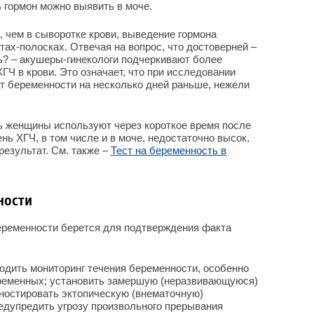
ь гормон можно выявить в моче.
, чем в сыворотке крови, выведение гормона
тах-полосках. Отвечая на вопрос, что достоверней –
ь? – акушеры-гинекологи подчеркивают более
ГЧ в крови. Это означает, что при исследовании
т беременности на несколько дней раньше, нежели
ть женщины используют через короткое время после
ень ХГЧ, в том числе и в моче, недостаточно высок,
езультат. См. также –
Тест на беременность в
ности
еременности берется для подтверждения факта
одить мониторинг течения беременности, особенно
еременных; установить замершую (неразвивающуюся)
гностировать эктопическую (внематочную)
едупредить угрозу произвольного прерывания