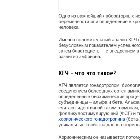
Одно из важнейший лабораторных ис
беременности или определение в кр
человека.
Именно положительный анализ ХГЧ н
безусловным показателем успешного 
затем бластоцисты – с внедрением в
развития эмбриона.
ХГЧ - что это такое?
ХГЧ является гонадотропом, биолог
соединением более двух сотен амино
определенные биохимические процес
субъединицы – альфа и бета. Альфа-
считают идентичной таким гормонам,
фолликулостимулирующий (ФСГ) и ти
хорионического гонадотропина
(бета-
уникальные свойства данного гормон
Хорионическим он называется потом