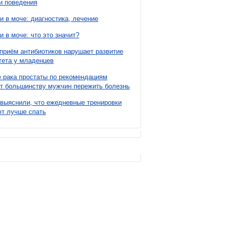
и поведения
и в моче: диагностика, лечение
и в моче: что это значит?
приём антибиотиков нарушает развитие
ета у младенцев
 рака простаты по рекомендациям
т большинству мужчин пережить болезнь
выяснили, что ежедневные тренировки
т лучше спать