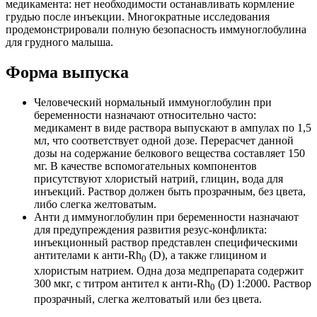
медикамента: нет необходимости останавливать кормление
грудью после инъекции. Многократные исследования
продемонстрировали полную безопасность иммуноглобулина
для грудного малыша.
Форма выпуска
Человеческий нормальный иммуноглобулин при
беременности назначают относительно часто:
медикамент в виде раствора выпускают в ампулах по 1,5
мл, что соответствует одной дозе. Перерасчет данной
дозы на содержание белкового вещества составляет 150
мг. В качестве вспомогательных компонентов
присутствуют хлористый натрий, глицин, вода для
инъекций. Раствор должен быть прозрачным, без цвета,
либо слегка желтоватым.
Анти д иммуноглобулин при беременности назначают
для предупреждения развития резус-конфликта:
инъекционный раствор представлен специфическими
антителами к анти-Rh
(D), а также глицином и
0
хлористым натрием. Одна доза медпрепарата содержит
300 мкг, с титром антител к анти-Rh
(D) 1:2000. Раствор
0
прозрачный, слегка желтоватый или без цвета.