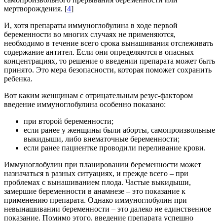
мертворождения. [
4
]
И, хотя препараты иммуноглобулина в ходе первой
беременности во многих случаях не применяются,
необходимо в течение всего срока вынашивания отслеживать
содержание антител. Если они определяются в опасных
концентрациях, то решение о введении препарата может быть
принято. Это мера безопасности, которая поможет сохранить
ребенка.
Вот каким женщинам с отрицательным резус-фактором
введение иммуноглобулина особенно показано:
при второй беременности;
если ранее у женщины были аборты, самопроизвольные
выкидыши, либо внематочные беременности;
если ранее пациентке проводили переливание крови.
Иммуноглобулин при планировании беременности может
назначаться в разных ситуациях, и прежде всего – при
проблемах с вынашиванием плода. Частые выкидыши,
замершие беременности в анамнезе – это показание к
применению препарата. Однако иммуноглобулин при
невынашивании беременности – это далеко не единственное
показание. Помимо этого, введение препарата успешно