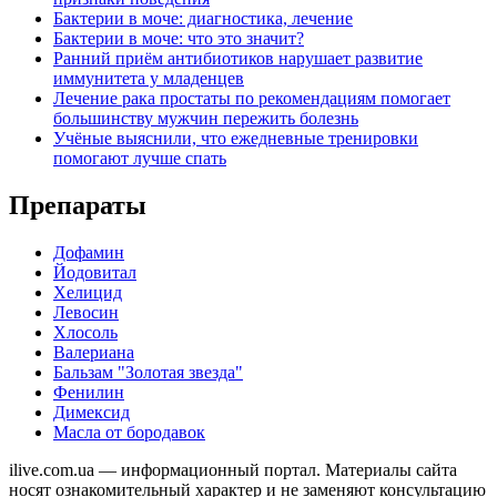
Бактерии в моче: диагностика, лечение
Бактерии в моче: что это значит?
Ранний приём антибиотиков нарушает развитие
иммунитета у младенцев
Лечение рака простаты по рекомендациям помогает
большинству мужчин пережить болезнь
Учёные выяснили, что ежедневные тренировки
помогают лучше спать
Препараты
Дофамин
Йодовитал
Хелицид
Левосин
Хлосоль
Валериана
Бальзам "Золотая звезда"
Фенилин
Димексид
Масла от бородавок
ilive.com.ua — информационный портал. Материалы сайта
носят ознакомительный характер и не заменяют консультацию