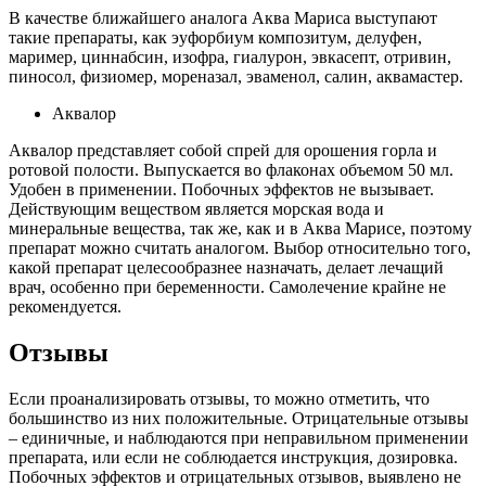
В качестве ближайшего аналога Аква Мариса выступают
такие препараты, как эуфорбиум композитум, делуфен,
маример, циннабсин, изофра, гиалурон, эвкасепт, отривин,
пиносол, физиомер, мореназал, эваменол, салин, аквамастер.
Аквалор
Аквалор представляет собой спрей для орошения горла и
ротовой полости. Выпускается во флаконах объемом 50 мл.
Удобен в применении. Побочных эффектов не вызывает.
Действующим веществом является морская вода и
минеральные вещества, так же, как и в Аква Марисе, поэтому
препарат можно считать аналогом. Выбор относительно того,
какой препарат целесообразнее назначать, делает лечащий
врач, особенно при беременности. Самолечение крайне не
рекомендуется.
Отзывы
Если проанализировать отзывы, то можно отметить, что
большинство из них положительные. Отрицательные отзывы
– единичные, и наблюдаются при неправильном применении
препарата, или если не соблюдается инструкция, дозировка.
Побочных эффектов и отрицательных отзывов, выявлено не