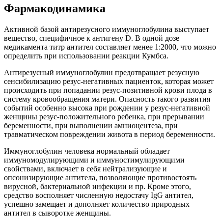
Фармакодинамика
Активной базой антирезусного иммуноглобулина выступает
вещество, специфичное к антигену D. В одной дозе
медикамента титр антител составляет менее 1:2000, что можно
определить при использовании реакции Кумбса.
Антирезусный иммуноглобулин предотвращает резусную
сенсибилизацию резус-негативных пациенток, которая может
происходить при попадании резус-позитивной крови плода в
систему кровообращения матери. Опасность такого развития
событий особенно высока при рождении у резус-негативной
женщины резус-положительного ребенка, при прерывании
беременности, при выполнении амниоцентеза, при
травматическом повреждении живота в период беременности.
Иммуноглобулин человека нормальный обладает
иммуномодулирующими и иммуностимулирующими
свойствами, включает в себя нейтрализующие и
опсонизирующие антитела, позволяющие противостоять
вирусной, бактериальной инфекции и пр. Кроме этого,
средство восполняет численную недостачу IgG антител,
успешно замещает и дополняет количество природных
антител в сыворотке женщины.