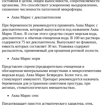
состояния в целом, общей выносливости, сопротивляемости
организма. Это способствует ускоренному выздоровлению,
снижению численности патогенной микрофлоры.
Аква Марис с декспантенолом
При беременности рекомендуется применять Аква Марис с
декспантенолом, который выпускается под названием Аква
Марис Плюс. В состав этого средства сходит морская вода,
декспантенол и обычная очищенная вода. В 100 мл раствора
содержится 75 мл декспантенола. Выпускают во флаконах,
емкость которых составляет 30 мл. Упаковка содержит
распылитель, применяемый для орошения ротовой полости.
Аква Марис норм
Представлен спреем (предварительно очищенная и
обогащенная минеральными веществами и микроэлементами
морская вода). Аква Марис Безвреден. Более того, он
стимулирует иммунитет. Препарат рекомендуется назначать
беременным для устранения симптомов простуды, при
ангинах, стоматологических вмешательствах.
Аква Марис сенс
Предотвращает приступ астматического характера, отек,