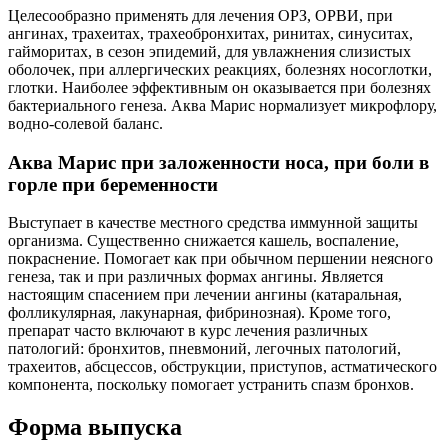
Целесообразно применять для лечения ОРЗ, ОРВИ, при
ангинах, трахеитах, трахеобронхитах, ринитах, синуситах,
гайморитах, в сезон эпидемий, для увлажнения слизистых
оболочек, при аллергических реакциях, болезнях носоглотки,
глотки. Наиболее эффективным он оказывается при болезнях
бактериального генеза. Аква Марис нормализует микрофлору,
водно-солевой баланс.
Аква Марис при заложенности носа, при боли в
горле при беременности
Выступает в качестве местного средства иммунной защиты
организма. Существенно снижается кашель, воспаление,
покраснение. Помогает как при обычном першении неясного
генеза, так и при различных формах ангины. Является
настоящим спасением при лечении ангины (катаральная,
фолликулярная, лакунарная, фибринозная). Кроме того,
препарат часто включают в курс лечения различных
патологий: бронхитов, пневмоний, легочных патологий,
трахеитов, абсцессов, обструкции, приступов, астматического
компонента, поскольку помогает устранить спазм бронхов.
Форма выпуска