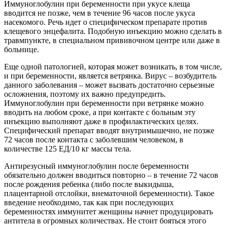
Иммуноглобулин при беременности при укусе клеща
вводится не позже, чем в течение 96 часов после укуса
насекомого. Речь идет о специфическом препарате против
клещевого энцефалита. Подобную инъекцию можно сделать в
травмпункте, в специальном прививочном центре или даже в
больнице.
Еще одной патологией, которая может возникать, в том числе,
и при беременности, является ветрянка. Вирус – возбудитель
данного заболевания – может вызвать достаточно серьезные
осложнения, поэтому их важно предупредить.
Иммуноглобулин при беременности при ветрянке можно
вводить на любом сроке, а при контакте с больным эту
инъекцию выполняют даже в профилактических целях.
Специфический препарат вводят внутримышечно, не позже
72 часов после контакта с заболевшим человеком, в
количестве 125 ЕД/10 кг массы тела.
Антирезусный иммуноглобулин после беременности
обязательно должен вводиться повторно – в течение 72 часов
после рождения ребенка (либо после выкидыша,
плацентарной отслойки, внематочной беременности). Такое
введение необходимо, так как при последующих
беременностях иммунитет женщины начнет продуцировать
антитела в огромных количествах. Не стоит бояться этого