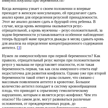
иммуноглобулина при беременности?
Когда женщина узнает о своем положении и впервые
приходит в женскую консультацию, ей предлагают сдать
анализ крови для определения резусной принадлежности.
Этот же анализ должен сдать и будущий отец ребенка. В
случае, когда кровь женщины оказывается резус-
отрицательной, а кровь мужчины – резус-положительной, за
ходом беременности устанавливается особенное наблюдение:
теперь будущей маме придется дважды в месяц сдавать кровь
для анализа на определение концентрационного содержания
антител. [
3
]
Нужен ли иммуноглобулин при первой беременности? Как
правило, отрицательный резус матери при положительном
резусе у малыша не представляет опасности, если такая
беременность первая, так как сила иммунного ответа ещё
недостаточна для развития конфликта. Однако уже при второй
беременности такой ответ в разы сильнее, что связано с
массовым появлением антител в кровотоке. Большое
количество антител попадает в систему кровообращения
плода, что приводит к серьезному гемолитическому
нарушению, которым и является резус-конфликт. Чем это
опасно? На самом деле, могут развиваться различные
осложнения, от преждевременных родов, до
самопроизвольного прерывания беременности или