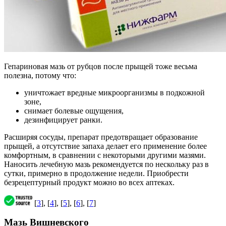
Гепариновая мазь от рубцов после прыщей тоже весьма
полезна, потому что:
уничтожает вредные микроорганизмы в подкожной
зоне,
снимает болевые ощущения,
дезинфицирует ранки.
Расширяя сосуды, препарат предотвращает образование
прыщей, а отсутствие запаха делает его применение более
комфортным, в сравнении с некоторыми другими мазями.
Наносить лечебную мазь рекомендуется по нескольку раз в
сутки, примерно в продолжение недели. Приобрести
безрецептурный продукт можно во всех аптеках.
[
3
], [
4
], [
5
], [
6
], [
7
]
Мазь Вишневского