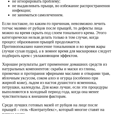
не игнорировать проблему;
не выдавливать прыщи, во избежание распространения
инфекции;
не заниматься самолечением.
Если постакне, по каким-то причинам, невозможно лечить
тотчас мазями от рубцов после прыщей, то дефекты лица
можно на время скрыть под слоем тонального крема. Этого
категорически нельзя делать только в том случае, когда
процесс образования прыщей продолжается.
Противопоказано нанесение тональников и во время жары
(лучше сухая пудра), а в зимнее время для маскировки следует
подбирать крем с увлажняющим эффектом.
Хорошие результаты дает применение домашних средств из
натуральных компонентов: скрабы и маски из глины,
примочки и протирания эфирными маслами и отварами трав,
яблочным уксусом, соком алоэ и огурца (особенно при
жирной коже), льдом из настоя душистого ясменника,
петрушки, календулы. Для кожи лучше, если эти процедуры
выполняются в холодный период года, когда она менее
чувствительна к внешним факторам.
Среди лучших готовых мазей от рубцов на лице после
прыщей – гель «Контратубекс», который многие ставят на