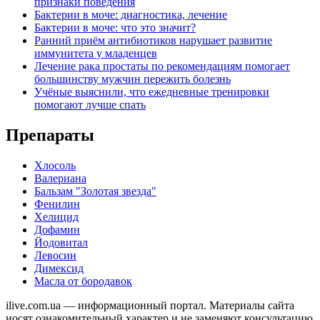
признаки поведения
Бактерии в моче: диагностика, лечение
Бактерии в моче: что это значит?
Ранний приём антибиотиков нарушает развитие
иммунитета у младенцев
Лечение рака простаты по рекомендациям помогает
большинству мужчин пережить болезнь
Учёные выяснили, что ежедневные тренировки
помогают лучше спать
Препараты
Хлосоль
Валериана
Бальзам "Золотая звезда"
Фенилин
Хелицид
Дофамин
Йодовитал
Левосин
Димексид
Масла от бородавок
ilive.com.ua — информационный портал. Материалы сайта
носят ознакомительный характер и не заменяют консультацию