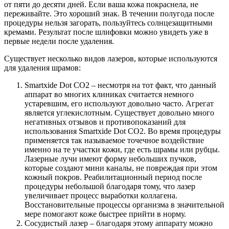
от пяти до десяти дней. Если ваша кожа покраснела, не
переживайте. Это хороший знак. В течении полугода после
процедуры нельзя загорать, пользуйтесь солнцезащитными
кремами. Результат после шлифовки можно увидеть уже в
первые недели после удаления.
Существует несколько видов лазеров, которые используются
для удаления шрамов:
Smartxide Dot CO2 – несмотря на тот факт, что данный
аппарат во многих клиниках считается немного
устаревшим, его используют довольно часто. Агрегат
является углекислотным. Существует довольно много
негативных отзывов и противопоказаний для
использования Smartxide Dot CO2. Во время процедуры
применяется так называемое точечное воздействие
именно на те участки кожи, где есть шрамы или рубцы.
Лазерные лучи имеют форму небольших пучков,
которые создают мини каналы, не повреждая при этом
кожный покров. Реабилитационный период после
процедуры небольшой благодаря тому, что лазер
увеличивает процесс выработки коллагена.
Восстановительные процессы организма в значительной
мере помогают коже быстрее прийти в норму.
Сосудистый лазер – благодаря этому аппарату можно