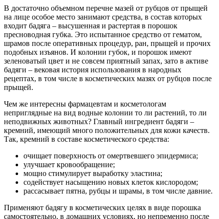
В достаточно объемном перечне мазей от рубцов от прыщей
на лице особое место занимают средства, в состав которых
входит бадяга – высушенная и растертая в порошок
пресноводная губка. Это испытанное средство от гематом,
шрамов после оперативных процедур, ран, прыщей и прочих
подобных изъянов. И колонии губок, и порошок имеют
зеленоватый цвет и не совсем приятный запах, зато в активе
бадяги – вековая история использования в народных
рецептах, в том числе в косметических мазях от рубцов после
прыщей.
Чем же интересны фармацевтам и косметологам
неприглядные на вид водные колонии то ли растений, то ли
неподвижных животных? Главный ингредиент бадяги –
кремний, имеющий много положительных для кожи качеств.
Так, кремний в составе косметического средства:
очищает поверхность от омертвевшего эпидермиса;
улучшает кровообращение;
мощно стимулирует выработку эластина;
содействует насыщению новых клеток кислородом;
рассасывает пятна, рубцы и шрамы, в том числе давние.
Применяют бадягу в косметических целях в виде порошка
самостоятельно, в домашних условиях, но непременно после