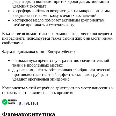
рецепторы и вызывает приток крови для активизации
удаления экссудата;
ксероформ гибельно воздействует на микроорганизмы,
высушивает и вяжет кожу в очагах воспалений;
касторовое масло помогает активным компонентам
глубже проникать и смягчать кожу.
В качестве вспомогательного компонента, вместо последнего
ингредиента, используется также рыбий жир с аналогичными
свойствами.
Фармакодинамика мази «Контратубекс»:
вытяжка лука препятствует развитию соединительной
ткани в проблемных местах;
другие компоненты обеспечивают фибринолитический,
противовоспалительный эффекты, смягчают рубцы и
удаляют ороговелый эпидермис.
Компоненты мазей от рубцов действуют по месту нанесения и
не оказывают влияния на весь организм.
[
8
], [
9
], [
10
]
Фармакокинетика