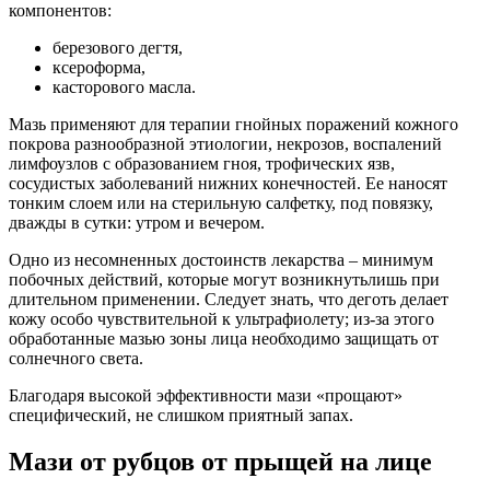
компонентов:
березового дегтя,
ксероформа,
касторового масла.
Мазь применяют для терапии гнойных поражений кожного
покрова разнообразной этиологии, некрозов, воспалений
лимфоузлов с образованием гноя, трофических язв,
сосудистых заболеваний нижних конечностей. Ее наносят
тонким слоем или на стерильную салфетку, под повязку,
дважды в сутки: утром и вечером.
Одно из несомненных достоинств лекарства – минимум
побочных действий, которые могут возникнутьлишь при
длительном применении. Следует знать, что деготь делает
кожу особо чувствительной к ультрафиолету; из-за этого
обработанные мазью зоны лица необходимо защищать от
солнечного света.
Благодаря высокой эффективности мази «прощают»
специфический, не слишком приятный запах.
Мази от рубцов от прыщей на лице