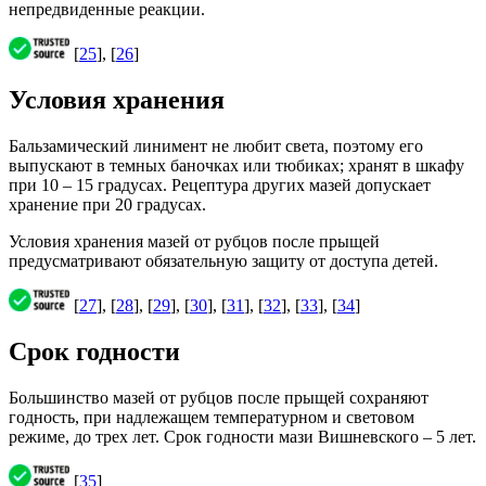
непредвиденные реакции.
[
25
], [
26
]
Условия хранения
Бальзамический линимент не любит света, поэтому его
выпускают в темных баночках или тюбиках; хранят в шкафу
при 10 – 15 градусах. Рецептура других мазей допускает
хранение при 20 градусах.
Условия хранения мазей от рубцов после прыщей
предусматривают обязательную защиту от доступа детей.
[
27
], [
28
], [
29
], [
30
], [
31
], [
32
], [
33
], [
34
]
Срок годности
Большинство мазей от рубцов после прыщей сохраняют
годность, при надлежащем температурном и световом
режиме, до трех лет. Срок годности мази Вишневского – 5 лет.
[
35
]