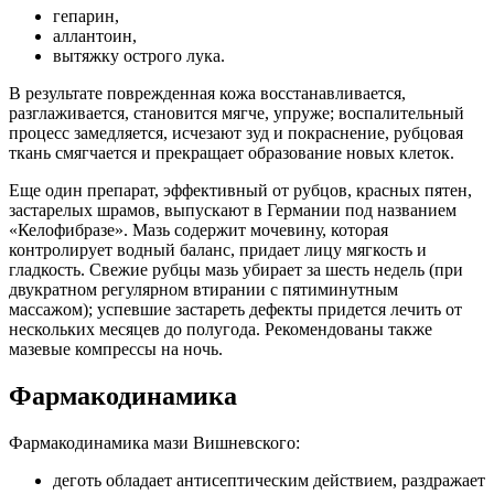
гепарин,
аллантоин,
вытяжку острого лука.
В результате поврежденная кожа восстанавливается,
разглаживается, становится мягче, упруже; воспалительный
процесс замедляется, исчезают зуд и покраснение, рубцовая
ткань смягчается и прекращает образование новых клеток.
Еще один препарат, эффективный от рубцов, красных пятен,
застарелых шрамов, выпускают в Германии под названием
«Келофибразе». Мазь содержит мочевину, которая
контролирует водный баланс, придает лицу мягкость и
гладкость. Свежие рубцы мазь убирает за шесть недель (при
двукратном регулярном втирании с пятиминутным
массажом); успевшие застареть дефекты придется лечить от
нескольких месяцев до полугода. Рекомендованы также
мазевые компрессы на ночь.
Фармакодинамика
Фармакодинамика мази Вишневского:
деготь обладает антисептическим действием, раздражает