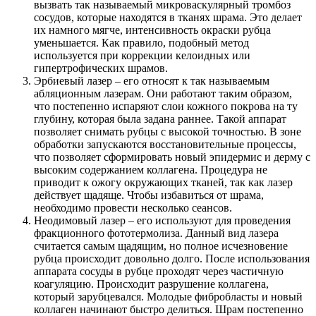
вызвать так называемый микроваскулярный тромбоз
сосудов, которые находятся в тканях шрама. Это делает
их намного мягче, интенсивность окраски рубца
уменьшается. Как правило, подобный метод
используется при коррекции келоидных или
гипертрофических шрамов.
Эрбиевый лазер – его относят к так называемым
абляционным лазерам. Они работают таким образом,
что постепенно испаряют слои кожного покрова на ту
глубину, которая была задана раннее. Такой аппарат
позволяет снимать рубцы с высокой точностью. В зоне
обработки запускаются восстановительные процессы,
что позволяет сформировать новый эпидермис и дерму с
высоким содержанием коллагена. Процедура не
приводит к ожогу окружающих тканей, так как лазер
действует щадяще. Чтобы избавиться от шрама,
необходимо провести несколько сеансов.
Неодимовый лазер – его используют для проведения
фракционного фототермолиза. Данный вид лазера
считается самым щадящим, но полное исчезновение
рубца происходит довольно долго. После использования
аппарата сосуды в рубце проходят через частичную
коагуляцию. Происходит разрушение коллагена,
который зарубцевался. Молодые фибробласты и новый
коллаген начинают быстро делиться. Шрам постепенно