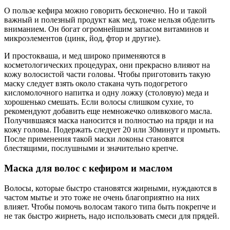
О пользе кефира можно говорить бесконечно. Но и такой
важный и полезный продукт как мед, тоже нельзя обделить
вниманием. Он богат огромнейшим запасом витаминов и
микроэлементов (цинк, йод, фтор и другие).
И простокваша, и мед широко применяются в
косметологических процедурах, они прекрасно влияют на
кожу волосистой части головы. Чтобы приготовить такую
маску следует взять около стакана чуть подогретого
кисломолочного напитка и одну ложку (столовую) меда и
хорошенько смешать. Если волосы слишком сухие, то
рекомендуют добавить еще немножечко оливкового масла.
Получившаяся маска наносится и полностью на пряди и на
кожу головы. Подержать следует 20 или 30минут и промыть.
После применения такой маски локоны становятся
блестящими, послушными и значительно крепче.
Маска для волос с кефиром и маслом
Волосы, которые быстро становятся жирными, нуждаются в
частом мытье и это тоже не очень благоприятно на них
влияет. Чтобы помочь волосам такого типа быть покрепче и
не так быстро жирнеть, надо использовать смеси для прядей.