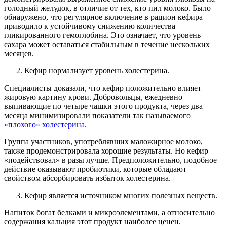
голодный желудок, в отличие от тех, кто пил молоко. Было
обнаружено, что регулярное включение в рацион кефира
приводило к устойчивому снижению количества
гликированного гемоглобина. Это означает, что уровень
сахара может оставаться стабильным в течение нескольких
месяцев.
Кефир нормализует уровень холестерина.
Специалисты доказали, что кефир положительно влияет
жировую картину крови. Добровольцы, ежедневно
выпивающие по четыре чашки этого продукта, через два
месяца минимизировали показатели так называемого
«плохого» холестерина
.
Группа участников, употреблявших маложирное молоко,
также продемонстрировала хорошие результаты. Но кефир
«подействовал» в разы лучше. Предположительно, подобное
действие оказывают пробиотики, которые обладают
свойством абсорбировать избыток холестерина.
Кефир является источником многих полезных веществ.
Напиток богат белками и микроэлементами, а относительно
содержания кальция этот продукт наиболее ценен.