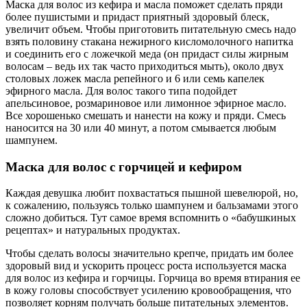
Маска для волос из кефира и масла поможет сделать пряди
более пушистыми и придаст приятный здоровый блеск,
увеличит объем. Чтобы приготовить питательную смесь надо
взять половину стакана нежирного кисломолочного напитка
и соединить его с ложечкой меда (он придаст силы жирным
волосам – ведь их так часто приходиться мыть), около двух
столовых ложек масла репейного и 6 или семь капелек
эфирного масла. Для волос такого типа подойдет
апельсиновое, розмариновое или лимонное эфирное масло.
Все хорошенько смешать и нанести на кожу и пряди. Смесь
наносится на 30 или 40 минут, а потом смывается любым
шампунем.
Маска для волос с горчицей и кефиром
Каждая девушка любит похвастаться пышной шевелюрой, но,
к сожалению, пользуясь только шампунем и бальзамами этого
сложно добиться. Тут самое время вспомнить о «бабушкиных
рецептах» и натуральных продуктах.
Чтобы сделать волосы значительно крепче, придать им более
здоровый вид и ускорить процесс роста используется маска
для волос из кефира и горчицы. Горчица во время втирания ее
в кожу головы способствует усилению кровообращения, что
позволяет корням получать больше питательных элементов.