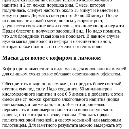
напитка и 2 ст. ложки порошка хны. Смесь, которая
получилась, следует настоять около 15 минут и нанести на
кожу и пряди. Держать советуют от 30 до 40 минут. После
использования такой смеси, волосы ускоряют рост,
улучшается состояние кожи головы, что полезно при перхоти.
Пряди блестят и получают здоровый вид. Но надо помнить,
что для блондинок такая хна не подойдет. В данном случае
нужна маска для волос из кефира и с бесцветной хной,
которая также полезна, но не меняет оттенок волос.
Маска для волос с кефиром и лимоном
Кефир при применении в виде масок для волос или шампуней
для слишком сухих волос обладает осветляющим эффектом.
Обесцветить пряди он не сможет, но придать более светлый
оттенок ему под силу. Надо соединить 50 миллилитров
кисломолочного напитка и сок 0,5 лимона и добавить к этой
смеси две ст. ложки крепкого алкогольного напитка (водка
или коньяк), а также одно яйцо. Все это хорошенько
перемешать и равномерно нанести на волосистую часть
головы, но не втирать в кожу головы. Покрыть пряди
полиэтиленовой пленкой, а сверху косынкой или махровым
полотенцем. Для заметного результата можно выдержать эту