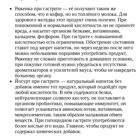
Ряженка при гастрите — её получают таким же
способом, что и кефир, но из топлёного молока. Для
здорового желудка этот продукт очень полезен. При
пониженной и нормальной кислотности он не принесёт
вреда, а насытит организм белками, витаминами,
кальцием, фосфором. При гастрите с повышенной
кислотностью есть ограничения. Обострение состояния
ставит под запрет напиток, но через неделю после него
можно небольшими порциями употреблять продукт.
Ряженку не сложно приготовить в домашних условиях,
при покупке готовой нужно убедиться в отсутствии
ароматизаторов и усилителей вкуса, чтобы не навредить
больному органу.
Йогурт при гастрите — натуральный напиток без
добавок именно тот продукт, который подойдёт при
любой кислотности. В нём содержатся белки,
нейтрализующие соляную кислоту, он поставляет в
организм пробиотики, повышающие иммунитет, он
помогает усваиваться аминокислотам, витаминам,
микроэлементам, таким образом налаживая обмен
веществ. При гипоцидном гастрите употребляются
более кислые его виды. Главное, чтобы продукт не
содержал химических добавок.