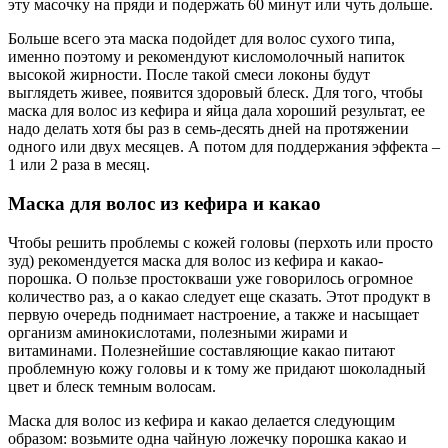
эту масочку на пряди и подержать 60 минут или чуть дольше.
Больше всего эта маска подойдет для волос сухого типа,
именно поэтому и рекомендуют кисломолочный напиток
высокой жирности. После такой смеси локоны будут
выглядеть живее, появится здоровый блеск. Для того, чтобы
маска для волос из кефира и яйца дала хороший результат, ее
надо делать хотя бы раз в семь-десять дней на протяжении
одного или двух месяцев. А потом для поддержания эффекта –
1 или 2 раза в месяц.
Маска для волос из кефира и какао
Чтобы решить проблемы с кожей головы (перхоть или просто
зуд) рекомендуется маска для волос из кефира и какао-
порошка. О пользе простокваши уже говорилось огромное
количество раз, а о какао следует еще сказать. Этот продукт в
первую очередь поднимает настроение, а также и насыщает
организм аминокислотами, полезными жирами и
витаминами. Полезнейшие составляющие какао питают
проблемную кожу головы и к тому же придают шоколадный
цвет и блеск темным волосам.
Маска для волос из кефира и какао делается следующим
образом: возьмите одна чайную ложечку порошка какао и