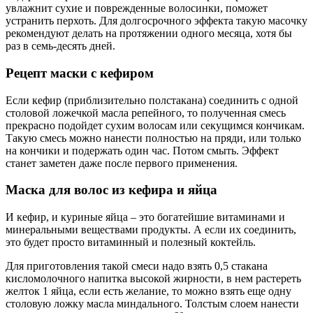
увлажнит сухие и поврежденные волосинки, поможет
устранить перхоть. Для долгосрочного эффекта такую масочку
рекомендуют делать на протяжении одного месяца, хотя бы
раз в семь-десять дней.
Рецепт маски с кефиром
Если кефир (приблизительно полстакана) соединить с одной
столовой ложечкой масла репейного, то полученная смесь
прекрасно подойдет сухим волосам или секущимся кончикам.
Такую смесь можно нанести полностью на пряди, или только
на кончики и подержать один час. Потом смыть. Эффект
станет заметен даже после первого применения.
Маска для волос из кефира и яйца
И кефир, и куриные яйца – это богатейшие витаминами и
минеральными веществами продукты. А если их соединить,
это будет просто витаминный и полезный коктейль.
Для приготовления такой смеси надо взять 0,5 стакана
кисломолочного напитка высокой жирности, в нем растереть
желток 1 яйца, если есть желание, то можно взять еще одну
столовую ложку масла миндального. Толстым слоем нанести