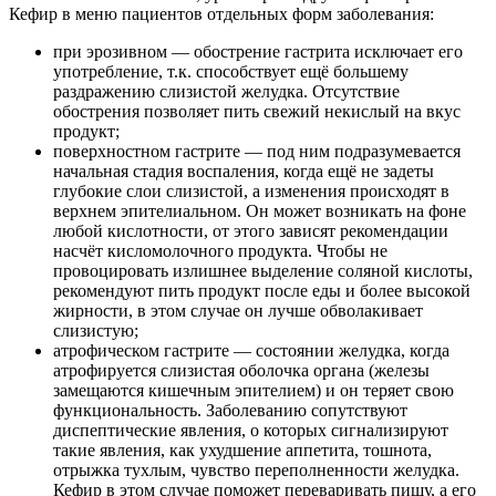
Кефир в меню пациентов отдельных форм заболевания:
при эрозивном — обострение гастрита исключает его
употребление, т.к. способствует ещё большему
раздражению слизистой желудка. Отсутствие
обострения позволяет пить свежий некислый на вкус
продукт;
поверхностном гастрите — под ним подразумевается
начальная стадия воспаления, когда ещё не задеты
глубокие слои слизистой, а изменения происходят в
верхнем эпителиальном. Он может возникать на фоне
любой кислотности, от этого зависят рекомендации
насчёт кисломолочного продукта. Чтобы не
провоцировать излишнее выделение соляной кислоты,
рекомендуют пить продукт после еды и более высокой
жирности, в этом случае он лучше обволакивает
слизистую;
атрофическом гастрите — состоянии желудка, когда
атрофируется слизистая оболочка органа (железы
замещаются кишечным эпителием) и он теряет свою
функциональность. Заболеванию сопутствуют
диспептические явления, о которых сигнализируют
такие явления, как ухудшение аппетита, тошнота,
отрыжка тухлым, чувство переполненности желудка.
Кефир в этом случае поможет переваривать пищу, а его