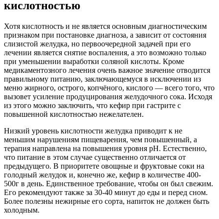
кислотностью
Хотя кислотность и не является основным диагностическим
признаком при постановке диагноза, а зависит от состояния
слизистой желудка, но первоочередной задачей при его
лечении является снятие воспаления, а это возможно только
при уменьшении выработки соляной кислоты. Кроме
медикаментозного лечения очень важное значение отводится
правильному питанию, заключающемуся в исключении из
меню жирного, острого, копчёного, кислого — всего того, что
вызовет усиление продуцирования желудочного сока. Исходя
из этого можно заключить, что кефир при гастрите с
повышенной кислотностью нежелателен.
Низкий уровень кислотности желудка приводит к не
меньшим нарушениям пищеварения, чем повышенный, а
терапия направлена на повышения уровня pH. Естественно,
что питание в этом случае существенно отличается от
предыдущего. В приоритете овощные и фруктовые соки на
голодный желудок и, конечно же, кефир в количестве 400-
500г в день. Единственное требование, чтобы он был свежим.
Его рекомендуют также за 30-40 минут до еды и перед сном.
Более полезны нежирные его сорта, напиток не должен быть
холодным.