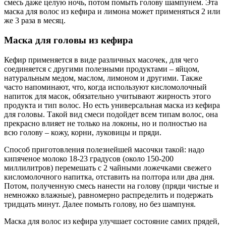
смесь даже целую ночь, потом помыть голову шампунем. Эта
маска для волос из кефира и лимона может применяться 2 или
же 3 раза в месяц.
Маска для головы из кефира
Кефир применяется в виде различных масочек, для чего
соединяется с другими полезными продуктами – яйцом,
натуральным медом, маслом, лимоном и другими. Также
часто напоминают, что, когда используют кисломолочный
напиток для масок, обязательно учитывают жирность этого
продукта и тип волос. Но есть универсальная маска из кефира
для головы. Такой вид смеси подойдет всем типам волос, она
прекрасно влияет не только на локоны, но и полностью на
всю голову – кожу, корни, луковицы и пряди.
Способ приготовления полезнейшей масочки такой: надо
кипяченое молоко 18-23 градусов (около 150-200
миллилитров) перемешать с 2 чайными ложечками свежего
кисломолочного напитка, отставить на полтора или два дня.
Потом, полученную смесь нанести на голову (пряди чистые и
немножко влажные), равномерно распределить и подержать
тридцать минут. Далее помыть голову, но без шампуня.
Маска для волос из кефира улучшает состояние самих прядей,