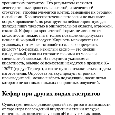
хроническим гастритом. Его результатом являются
денегеративные процессы слизистой, изменения её
структуры, атрофия элементов клеток, замещение их рубцами
и спайками. Хроническое течение патологии не вызывает
острых проявлений, но реагирует на неблагоприятную для
желудка пищу тяжестью в эпигастральной области, отрыжкой,
изжогой. Кефир при хронической форме, независимо от
кислотности, можно пить, только повышенная допускает
некислый жирный продукт. Жирность маркируется на
упаковках, с этим нельзя ошибиться, а как определить
кислоту? Во-первых, некислый кефир — это свежий
однодневный, если вы готовите его сами из молока и
специальной закваски. На покупном указывается
кислотность, обычно её показатели находятся в пределах 85-
0
130
Т (градус Тернера), а также нужно отталкиваться от даты
изготовления. Опробовав на вкус продукт от разных
производителей, можно выбрать подходящий, после питья
которого не возникло никаких неприятных ощущений.
Кефир при других видах гастритов
Существует немало разновидностей гастритов в зависимости
от характера повреждений внутренней стенки желудка,
источника их появления, уровня pH и других факторов.