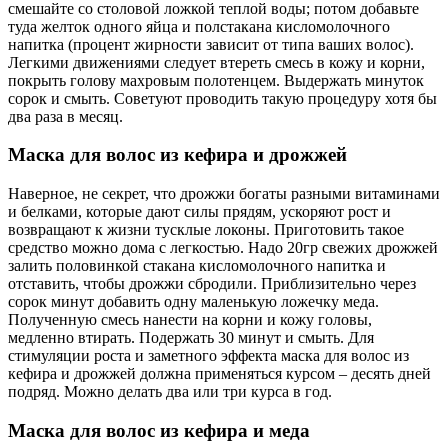
смешайте со столовой ложкой теплой воды; потом добавьте
туда желток одного яйца и полстакана кисломолочного
напитка (процент жирности зависит от типа ваших волос).
Легкими движениями следует втереть смесь в кожу и корни,
покрыть голову махровым полотенцем. Выдержать минуток
сорок и смыть. Советуют проводить такую процедуру хотя бы
два раза в месяц.
Маска для волос из кефира и дрожжей
Наверное, не секрет, что дрожжи богаты разными витаминами
и белками, которые дают силы прядям, ускоряют рост и
возвращают к жизни тусклые локоны. Приготовить такое
средство можно дома с легкостью. Надо 20гр свежих дрожжей
залить половинкой стакана кисломолочного напитка и
отставить, чтобы дрожжи сбродили. Приблизительно через
сорок минут добавить одну маленькую ложечку меда.
Полученную смесь нанести на корни и кожу головы,
медленно втирать. Подержать 30 минут и смыть. Для
стимуляции роста и заметного эффекта маска для волос из
кефира и дрожжей должна применяться курсом – десять дней
подряд. Можно делать два или три курса в год.
Маска для волос из кефира и меда