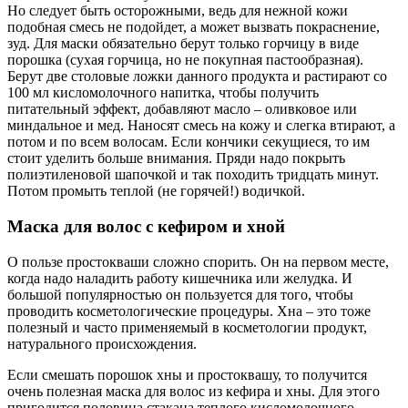
Но следует быть осторожными, ведь для нежной кожи
подобная смесь не подойдет, а может вызвать покраснение,
зуд. Для маски обязательно берут только горчицу в виде
порошка (сухая горчица, но не покупная пастообразная).
Берут две столовые ложки данного продукта и растирают со
100 мл кисломолочного напитка, чтобы получить
питательный эффект, добавляют масло – оливковое или
миндальное и мед. Наносят смесь на кожу и слегка втирают, а
потом и по всем волосам. Если кончики секущиеся, то им
стоит уделить больше внимания. Пряди надо покрыть
полиэтиленовой шапочкой и так походить тридцать минут.
Потом промыть теплой (не горячей!) водичкой.
Маска для волос с кефиром и хной
О пользе простокваши сложно спорить. Он на первом месте,
когда надо наладить работу кишечника или желудка. И
большой популярностью он пользуется для того, чтобы
проводить косметологические процедуры. Хна – это тоже
полезный и часто применяемый в косметологии продукт,
натурального происхождения.
Если смешать порошок хны и простоквашу, то получится
очень полезная маска для волос из кефира и хны. Для этого
пригодится половина стакана теплого кисломолочного