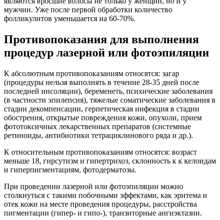
являются вросшие волосы не только у женщин, но и у
мужчин. Уже после первой обработки количество
фолликулитов уменьшается на 60-70%.
Противопоказания для выполнения
процедур лазерной или фотоэпиляции
К абсолютным противопоказаниям относятся: загар
(процедуры нельзя выполнять в течение 28-35 дней после
последней инсоляции), беременеть, психические заболевания
(в частности эпилепсия), тяжелые соматические заболевания в
стадии декомпенсации, герпетическая инфекция в стадии
обострения, открытые повреждения кожи, опухоли, прием
фототоксичных лекарственных препаратов (системные
ретиноиды, антибиотики тетрациклинового ряда и др.).
К относительным противопоказаниям относятся: возраст
меньше 18, гирсутизм и гипертрихоз, склонность к к келоидам
и гиперпигментациям, фотодерматозы.
При проведении лазерной или фотоэпиляции можно
столкнуться с такими побочными эффектами, как эритема и
отек кожи на месте проведения процедуры, расстройства
пигментации (гипер- и гипо-), транзиторные ангиэктазии.