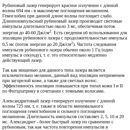
Рубиновый лазер генерирует красное излучение с длиной
волны 694 нм - в максимуме поглощения меланином.
Гемоглобин при данной длине волны поглощает слабо.
Длинноимпульсный рубиновый лазер производит световые
импульсы длительностью около 3 мс, обеспечивая поток
2
энергия до 40-60 Дж/см
. Есть сведения об использовании для
эпиляции рубинового лазера с продолжительностью импульса
2
0,5 мс (поток энергии до 20 Дж/см
). Частота следования
импульсов рубинового лазера обычно около 1 Гц (один
импульс в секунду), т. е. это относительно медленно
действующий лазер.
Так как мишенью для данного типа лазера является
исключительно меланин, данный вид эпиляции неприменим
при загорелой коже, а также для светлых волос.
Эффективность эпиляции повышается при типах кожи I и II
по Фитцпатрику в сочетании с темными волосами.
Александритовый лазер генерирует излучение с длиной
волны 725 нм, т. е. также в области минимального
поглощения гемоглобином и сильного поглощения
меланином. Длительность импульсов составляет 2, 5, 10 и 20
мс. Александрит - более быстрый лазер по сравнению с
рубиновым, так как частота повторения импульсов в