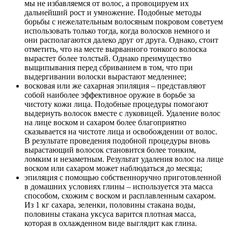
мы не избавляемся от волос, а провоцируем их
дальнейший рост и умножение. Подобные методы
борьбы с нежелательным волосяным покровом советуем
использовать только тогда, когда волосков немного и
они располагаются далеко друг от друга. Однако, стоит
отметить, что на месте вырванного тонкого волоска
вырастет более толстый. Однако преимущество
выщипывания перед сбриванием в том, что при
выдергивании волоски вырастают медленнее;
восковая или же сахарная эпиляция – представляют
собой наиболее эффективное оружие в борьбе за
чистоту кожи лица. Подобные процедуры помогают
выдернуть волосок вместе с луковицей. Удаление волос
на лице воском и сахаром более благоприятно
сказывается на чистоте лица и освобождении от волос.
В результате проведения подобной процедуры вновь
вырастающий волосок становится более тонким,
ломким и незаметным. Результат удаления волос на лице
воском или сахаром может наблюдаться до месяца;
эпиляция с помощью собственноручно приготовленной
в домашних условиях глины – используется эта масса
способом, схожим с воском и расплавленным сахаром.
Из 1 кг сахара, зеленки, половины стакана воды,
половины стакана уксуса варится плотная масса,
которая в охлажденном виде выглядит как глина.