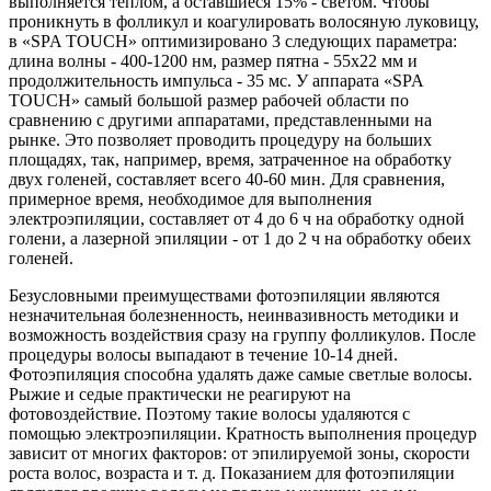
выполняется теплом, а оставшиеся 15% - светом. Чтобы
проникнуть в фолликул и коагулировать волосяную луковицу,
в «SPA TOUCH» оптимизировано 3 следующих параметра:
длина волны - 400-1200 нм, размер пятна - 55x22 мм и
продолжительность импульса - 35 мс. У аппарата «SPA
TOUCH» самый большой размер рабочей области по
сравнению с другими аппаратами, представленными на
рынке. Это позволяет проводить процедуру на больших
площадях, так, например, время, затраченное на обработку
двух голеней, составляет всего 40-60 мин. Для сравнения,
примерное время, необходимое для выполнения
электроэпиляции, составляет от 4 до 6 ч на обработку одной
голени, а лазерной эпиляции - от 1 до 2 ч на обработку обеих
голеней.
Безусловными преимуществами фотоэпиляции являются
незначительная болезненность, неинвазивность методики и
возможность воздействия сразу на группу фолликулов. После
процедуры волосы выпадают в течение 10-14 дней.
Фотоэпиляция способна удалять даже самые светлые волосы.
Рыжие и седые практически не реагируют на
фотовоздействие. Поэтому такие волосы удаляются с
помощью электроэпиляции. Кратность выполнения процедур
зависит от многих факторов: от эпилируемой зоны, скорости
роста волос, возраста и т. д. Показанием для фотоэпиляции