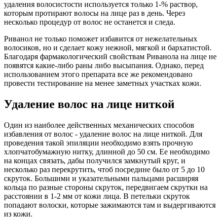
удаления волосистости используется только 1-% раствор,
которым протирают волосы на лице раз в день. Через
несколько процедур от волос не останется и следа.
Риванол не только поможет избавится от нежелательных
волосиков, но и сделает кожу нежной, мягкой и бархатистой.
Благодаря фармакологический свойствам Риванола на лице не
появятся какие-либо раны либо высыпания. Однако, перед
использованием этого препарата все же рекомендовано
провести тестирование на менее заметных участках кожи.
Удаление волос на лице ниткой
Один из наиболее действенных механических способов
избавления от волос - удаление волос на лице ниткой. Для
проведения такой эпиляции необходимо взять прочную
хлопчатобумажную нитку, длинной до 50 см. Ее необходимо
на концах связать, дабы получился замкнутый круг, и
несколько раз перекрутить, чтоб посредине было от 5 до 10
скруток. Большими и указательными пальцами расширяя
кольца по разные стороны скруток, передвигаем скрутки на
расстоянии в 1-2 мм от кожи лица. В петельки скруток
попадают волоски, которые зажимаются там и выдергиваются
из кожи.