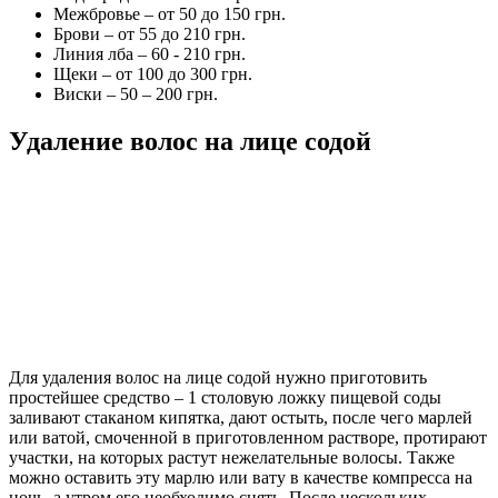
Межбровье – от 50 до 150 грн.
Брови – от 55 до 210 грн.
Линия лба – 60 - 210 грн.
Щеки – от 100 до 300 грн.
Виски – 50 – 200 грн.
Удаление волос на лице содой
Для удаления волос на лице содой нужно приготовить
простейшее средство – 1 столовую ложку пищевой соды
заливают стаканом кипятка, дают остыть, после чего марлей
или ватой, смоченной в приготовленном растворе, протирают
участки, на которых растут нежелательные волосы. Также
можно оставить эту марлю или вату в качестве компресса на
ночь, а утром его необходимо снять. После нескольких