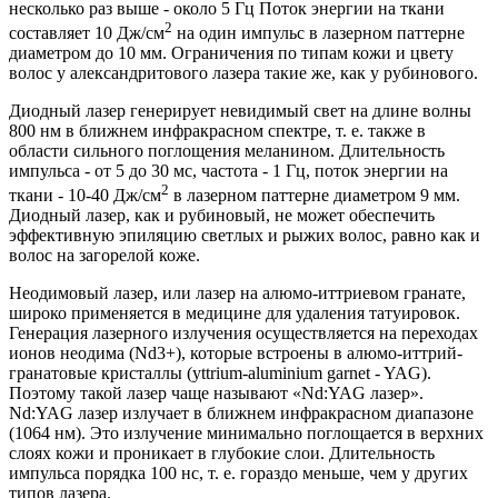
несколько раз выше - около 5 Гц Поток энергии на ткани
2
составляет 10 Дж/см
на один импульс в лазерном паттерне
диаметром до 10 мм. Ограничения по типам кожи и цвету
волос у александритового лазера такие же, как у рубинового.
Диодный лазер генерирует невидимый свет на длине волны
800 нм в ближнем инфракрасном спектре, т. е. также в
области сильного поглощения меланином. Длительность
импульса - от 5 до 30 мс, частота - 1 Гц, поток энергии на
2
ткани - 10-40 Дж/см
в лазерном паттерне диаметром 9 мм.
Диодный лазер, как и рубиновый, не может обеспечить
эффективную эпиляцию светлых и рыжих волос, равно как и
волос на загорелой коже.
Неодимовый лазер, или лазер на алюмо-иттриевом гранате,
широко применяется в медицине для удаления татуировок.
Генерация лазерного излучения осуществляется на переходах
ионов неодима (Nd3+), которые встроены в алюмо-иттрий-
гранатовые кристаллы (yttrium-aluminium garnet - YAG).
Поэтому такой лазер чаще называют «Nd:YAG лазер».
Nd:YAG лазер излучает в ближнем инфракрасном диапазоне
(1064 нм). Это излучение минимально поглощается в верхних
слоях кожи и проникает в глубокие слои. Длительность
импульса порядка 100 нс, т. е. гораздо меньше, чем у других
типов лазера.