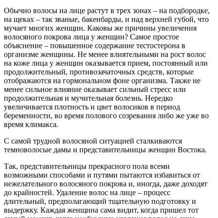
Обычно волосы на лице растут в трех зонах – на подбородке,
на щеках – так званые, бакенбарды, и над верхней губой, что
мучает многих женщин. Каковы же причины увеличения
волосяного покрова лица у женщин? Самое простое
объяснение – повышенное содержание тестостерона в
организме женщины. Не менее влиятельными на рост волос
на коже лица у женщин оказывается прием, постоянный или
продолжительный, противозачаточных средств, которые
отображаются на гормональном фоне организма. Также не
менее сильное влияние оказывает сильный стресс или
продолжительная и мучительная болезнь. Нередко
увеличивается плотность и цвет волосиков в период
беременности, во время полового созревания либо же уже во
время климакса.
С самой трудной волосяной ситуацией сталкиваются
темноволосые дамы и представительницы женщин Востока.
Так, представительницы прекрасного пола всеми
возможными способами и путями пытаются избавиться от
нежелательного волосяного покрова и, иногда, даже доходят
до крайностей. Удаление волос на лице – процесс
длительный, предполагающий тщательную подготовку и
выдержку. Каждая женщина сама видит, когда пришел тот