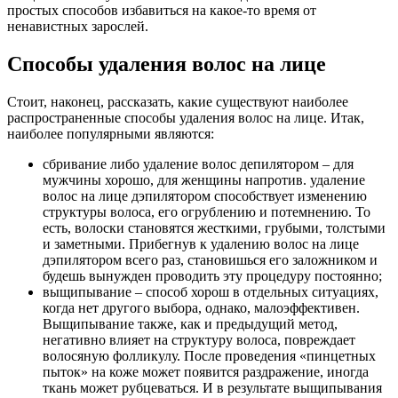
простых способов избавиться на какое-то время от
ненавистных зарослей.
Способы удаления волос на лице
Стоит, наконец, рассказать, какие существуют наиболее
распространенные способы удаления волос на лице. Итак,
наиболее популярными являются:
сбривание либо удаление волос депилятором – для
мужчины хорошо, для женщины напротив. удаление
волос на лице дэпилятором способствует изменению
структуры волоса, его огрублению и потемнению. То
есть, волоски становятся жесткими, грубыми, толстыми
и заметными. Прибегнув к удалению волос на лице
дэпилятором всего раз, становишься его заложником и
будешь вынужден проводить эту процедуру постоянно;
выщипывание – способ хорош в отдельных ситуациях,
когда нет другого выбора, однако, малоэффективен.
Выщипывание также, как и предыдущий метод,
негативно влияет на структуру волоса, повреждает
волосяную фолликулу. После проведения «пинцетных
пыток» на коже может появится раздражение, иногда
ткань может рубцеваться. И в результате выщипывания