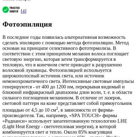
[
4
]
Фотоэпиляция
В последние годы появилась альтернативная возможность
сделать эпиляцию с помощью метода фотоэпиляции. Метод
основан на принципе селективного фототермолиза. В
соответствии с этим принципом меланин волоса поглощает
световую энергию, которая затем трансформируется в
тепловую, что в конечном счете приводит к разрушению
волосяной луковицы. Фотоэпиляцией используется
широкополосный источник света, или источник
немонохроматичного света. Интенсивные световые импульсы
генерируются - от 400 до 1200 нм, перекрывая видимый и
ближний инфракрасный диапазоны длин волн, т. е. в области
сильного поглощения меланином. В отличие от лазеров,
световой паттерн на коже представляет собой прямоугольник
2
площадью от 4,5 до 10 см
, в зависимости от фирмы-
производителя. Так, например, «SPA TOUCH» фирмы
«Радианси» использует запатентованную технологию LHE
(Light Heat Energy - светотепловая энергия), в которой
комбинируется свет и тепло. Около 85% коагуляции