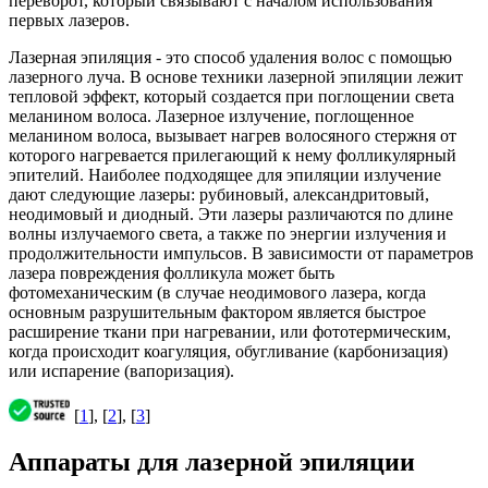
переворот, который связывают с началом использования
первых лазеров.
Лазерная эпиляция - это способ удаления волос с помощью
лазерного луча. В основе техники лазерной эпиляции лежит
тепловой эффект, который создается при поглощении света
меланином волоса. Лазерное излучение, поглощенное
меланином волоса, вызывает нагрев волосяного стержня от
которого нагревается прилегающий к нему фолликулярный
эпителий. Наиболее подходящее для эпиляции излучение
дают следующие лазеры: рубиновый, александритовый,
неодимовый и диодный. Эти лазеры различаются по длине
волны излучаемого света, а также по энергии излучения и
продолжительности импульсов. В зависимости от параметров
лазера повреждения фолликула может быть
фотомеханическим (в случае неодимового лазера, когда
основным разрушительным фактором является быстрое
расширение ткани при нагревании, или фототермическим,
когда происходит коагуляция, обугливание (карбонизация)
или испарение (вапоризация).
[
1
], [
2
], [
3
]
Аппараты для лазерной эпиляции