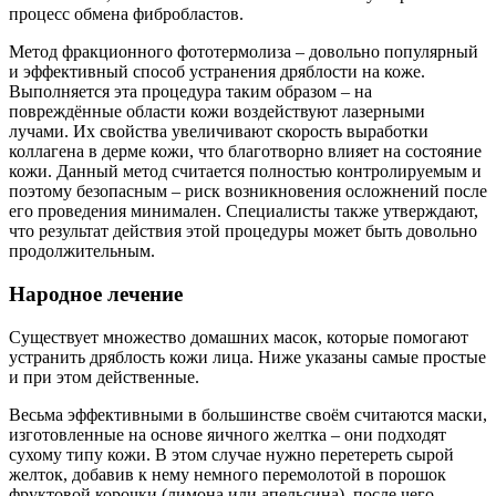
процесс обмена фибробластов.
Метод фракционного фототермолиза – довольно популярный
и эффективный способ устранения дряблости на коже.
Выполняется эта процедура таким образом – на
повреждённые области кожи воздействуют лазерными
лучами. Их свойства увеличивают скорость выработки
коллагена в дерме кожи, что благотворно влияет на состояние
кожи. Данный метод считается полностью контролируемым и
поэтому безопасным – риск возникновения осложнений после
его проведения минимален. Специалисты также утверждают,
что результат действия этой процедуры может быть довольно
продолжительным.
Народное лечение
Существует множество домашних масок, которые помогают
устранить дряблость кожи лица. Ниже указаны самые простые
и при этом действенные.
Весьма эффективными в большинстве своём считаются маски,
изготовленные на основе яичного желтка – они подходят
сухому типу кожи. В этом случае нужно перетереть сырой
желток, добавив к нему немного перемолотой в порошок
фруктовой корочки (лимона или апельсина), после чего