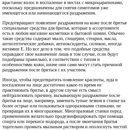
врастание волос и воспаление в местах с микроцарапинами,
поскольку предназначены для снятия симптомов уже
имеющегося или начинающегося раздражения.
Предотвращают появление раздражения на коже после бритья
специальные средства для бритья, которые в ассортименте
есть в любом магазине косметики и бытовой химии. Обычно
такие средства содержат мыло, глицерин, стеарин, масла,
антисептические добавки, антиоксиданты, силикон, иногда
витамин Е. Но все дело в том, что подобные средства
оправдают свое назначение лишь в том случае, если будут
подобраны правильно, в соответствии с типом и
особенностями кожи, иначе они сами могут стать причиной
раздражения после бриться с их участием.
Иногда, чтобы предотвратить появление красноты, зуда и
воспаления на лице достаточно какое-то время не
практиковать бритье, в другом случае есть смысл
нейтрализовать причину, вызывающую раздражение после
бритья на лице, например, заменить тупые лезвия в станке на
более острые или пользоваться одноразовыми станками, не
превращая их в многоразовые. Многоразовые станки перед
применением желательно продезинфицировать при помощи
спирта или перекиси водорода, а после окончания бритья
тщательно промыть мыльным раствором и ополоснуть чистой