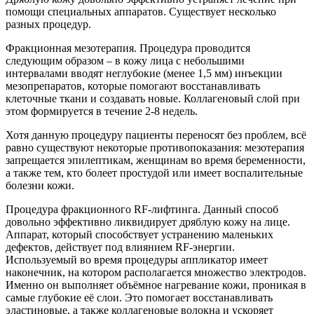
помощи специальных аппаратов. Существует несколько
разных процедур.
Фракционная мезотерапия. Процедура проводится
следующим образом – в кожу лица с небольшими
интервалами вводят неглубокие (менее 1,5 мм) инъекции
мезопрепаратов, которые помогают восстанавливать
клеточные ткани и создавать новые. Коллагеновый слой при
этом формируется в течение 2-8 недель.
Хотя данную процедуру пациенты переносят без проблем, всё
равно существуют некоторые противопоказания: мезотерапия
запрещается эпилептикам, женщинам во время беременности,
а также тем, кто болеет простудой или имеет воспалительные
болезни кожи.
Процедура фракционного RF-лифтинга. Данный способ
довольно эффективно ликвидирует дряблую кожу на лице.
Аппарат, который способствует устранению маленьких
дефектов, действует под влиянием RF-энергии.
Используемый во время процедуры аппликатор имеет
наконечник, на котором располагается множество электродов.
Именно он выполняет объёмное нагревание кожи, проникая в
самые глубокие её слои. Это помогает восстанавливать
эластиновые, а также коллагеновые волокна и ускоряет