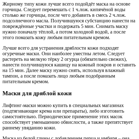
Жирному типу кожи лучше всего подойдёт маска на основе
горчицы. Следует перемешать с 1 ч.лож. кипячёной воды
столько же горчицы, после чего добавить в смесь 2 ч.лож.
подсолнечного масла. Получившуюся субстанцию нанести на
повреждённые участки и подержать 5 мин. Снимать маску
нужно поначалу тёплой, а потом холодной водой, а после
этого помазать кожу любым питательным кремом.
Лучше всего для устранения дряблости кожи подходят
огуречные маски. Они наиболее уместны летом. Следует
растереть на мелкую тёрку 2 огурца (обязательно свежих),
нанести получившуюся кашицу на кожный покров и оставить
на 15 мин. Далее маску нужно снять, используя влажный
тампон, а после помазать лицо любым подобранным
питательным кремом.
Маски для дряблой кожи
Лифтинг-маски можно купить в специальных магазинах
(подтягивающие крема или препараты), либо изготовить
самостоятельно. Периодическое применение этих масок
способствует уменьшению обвислости, а также препятствует
раннему увяданию кожи.
Маска из белой глины с добавлением перца и имбиря – она