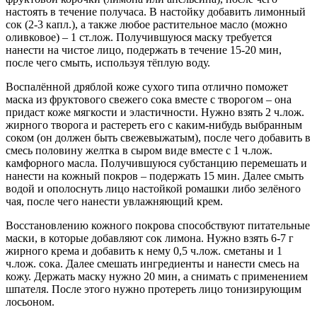
настоять в течение получаса. В настойку добавить лимонный
сок (2-3 капл.), а также любое растительное масло (можно
оливковое) – 1 ст.лож. Получившуюся маску требуется
нанести на чистое лицо, подержать в течение 15-20 мин,
после чего смыть, используя тёплую воду.
Воспалённой дряблой коже сухого типа отлично поможет
маска из фруктового свежего сока вместе с творогом – она
придаст коже мягкости и эластичности. Нужно взять 2 ч.лож.
жирного творога и растереть его с каким-нибудь выбранным
соком (он должен быть свежевыжатым), после чего добавить в
смесь половину желтка в сыром виде вместе с 1 ч.лож.
камфорного масла. Получившуюся субстанцию перемешать и
нанести на кожный покров – подержать 15 мин. Далее смыть
водой и ополоснуть лицо настойкой ромашки либо зелёного
чая, после чего нанести увлажняющий крем.
Восстановлению кожного покрова способствуют питательные
маски, в которые добавляют сок лимона. Нужно взять 6-7 г
жирного крема и добавить к нему 0,5 ч.лож. сметаны и 1
ч.лож. сока. Далее смешать ингредиенты и нанести смесь на
кожу. Держать маску нужно 20 мин, а снимать с применением
шпателя. После этого нужно протереть лицо тонизирующим
лосьоном.