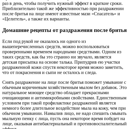
раз в день, чтобы получить нужный эффект в краткие сроки.
Приблизительно такой же эффективностью при раздражении
после бритья на лице имеют известные мази «Спасатель» и
«Целитель», а также их варианты.
Домашние рецепты от раздражения после бритья
Если под рукой не оказалось ни одного из
вышеперечисленных средств, можно воспользоваться
проверенными временем народными средствами. Одним из
таких средств, как бы это странно ни звучало, является
детская присыпка на основе талька. Припудрив ею участки
раздраженной кожи спустя некоторое время можно заметить,
что от покраснения и сыпи не осталось и следа.
Снять раздражение на лице после бритья поможет умывание с
обычным коричневым хозяйственным мылом без добавок. Это
натуральное моющее средство обладает прекрасными
очищающими и антимикробными свойствами. Единственным
условием при такой профилактике раздражений является
немного более длительное воздействие мыла на кожу, чем при
обычном умывании. Намылив лицо, не надо спешить смывать
мыльную пенку с лица, пусть она некоторое время побудет на
лице, оказывая антибактериальный и противовоспалительный
эффект.