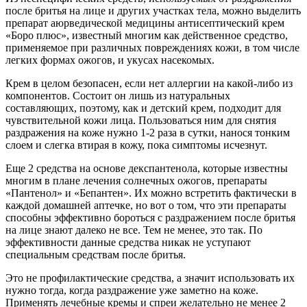
после бритья на лице и других участках тела, можно выделить
препарат аюрведической медицины антисептический крем
«Боро плюс», известный многим как действенное средство,
применяемое при различных повреждениях кожи, в том числе
легких формах ожогов, и укусах насекомых.
Крем в целом безопасен, если нет аллергии на какой-либо из
компонентов. Состоит он лишь из натуральных
составляющих, поэтому, как и детский крем, подходит для
чувствительной кожи лица. Пользоваться ним для снятия
раздражения на коже нужно 1-2 раза в сутки, нанося тонким
слоем и слегка втирая в кожу, пока симптомы исчезнут.
Еще 2 средства на основе декспантенола, которые известны
многим в плане лечения солнечных ожогов, препараты
«Пантенол» и «Бепантен». Их можно встретить фактически в
каждой домашней аптечке, но вот о том, что эти препараты
способны эффективно бороться с раздражением после бритья
на лице знают далеко не все. Тем не менее, это так. По
эффективности данные средства никак не уступают
специальным средствам после бритья.
Это не профилактические средства, а значит использовать их
нужно тогда, когда раздражение уже заметно на коже.
Применять лечебные кремы и спреи желательно не менее 2