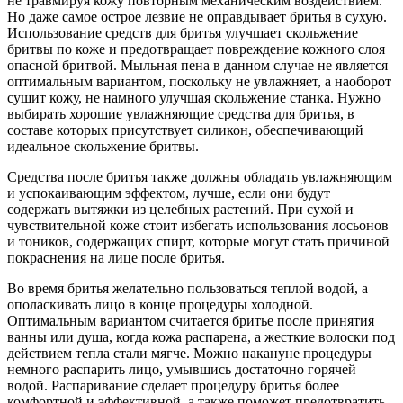
не травмируя кожу повторным механическим воздействием.
Но даже самое острое лезвие не оправдывает бритья в сухую.
Использование средств для бритья улучшает скольжение
бритвы по коже и предотвращает повреждение кожного слоя
опасной бритвой. Мыльная пена в данном случае не является
оптимальным вариантом, поскольку не увлажняет, а наоборот
сушит кожу, не намного улучшая скольжение станка. Нужно
выбирать хорошие увлажняющие средства для бритья, в
составе которых присутствует силикон, обеспечивающий
идеальное скольжение бритвы.
Средства после бритья также должны обладать увлажняющим
и успокаивающим эффектом, лучше, если они будут
содержать вытяжки из целебных растений. При сухой и
чувствительной коже стоит избегать использования лосьонов
и тоников, содержащих спирт, которые могут стать причиной
покраснения на лице после бритья.
Во время бритья желательно пользоваться теплой водой, а
ополаскивать лицо в конце процедуры холодной.
Оптимальным вариантом считается бритье после принятия
ванны или душа, когда кожа распарена, а жесткие волоски под
действием тепла стали мягче. Можно накануне процедуры
немного распарить лицо, умывшись достаточно горячей
водой. Распаривание сделает процедуру бритья более
комфортной и эффективной, а также поможет предотвратить