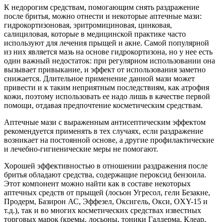
К недорогим средствам, помогающим снять раздражение
после бритья, можно отнести и некоторые аптечные мази:
гидрокортизоновая, эритромициновая, цинковая,
салициловая, которые в медицинской практике часто
используют для лечения прыщей и акне. Самой популярной
из них является мазь на основе гидрокортизона, но у нее есть
один важный недостаток: при регулярном использовании она
вызывает привыкание, и эффект от использования заметно
снижается. Длительное применение данной мази может
привести и к таким неприятным последствиям, как атрофия
кожи, поэтому использовать ее надо лишь в качестве первой
помощи, отдавая предпочтение косметическим средствам.
Аптечные мази с выраженным антисептическим эффектом
рекомендуется применять в тех случаях, если раздражение
возникает на постоянной основе, а другие профилактические
и лечебно-гигиенические меры не помогают.
Хорошей эффективностью в отношении раздражения после
бритья обладают средства, содержащие пероксид бензоила.
Этот компонент можно найти как в составе некоторых
аптечных средств от прыщей (лосьон Угресол, гели Безакне,
Продерм, Базирон АС, Эффезел, Оксигель, Окси, OXY-15 и
т.д.), так и во многих косметических средствах известных
торговых марок (кремы, лосьоны, тоники Галдерма, Клеар,