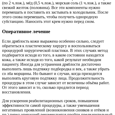
(по 2 ч.лож.), мёд (0,5 ч.лож.), морская соль (1 ч.лож.), а также
свежий желток (половина). Все эти компоненты нужно
перемешать и поставить их застывать в холодильник. После
этого снова перемешать, чтобы получить однородную
субстанцию. Наносить этот крем нужно перед сном.
Оперативное лечение
Если дряблость кожи выражена особенно сильно, следует
обратиться к пластическому хирургу и воспользоваться
процедурой хирургической пластики. В этих случаях метод
подбирается исходя из того, в каком состоянии находится
кожа, а также исходя из того, какой результат необходим
пациенту. Иногда для устранения дряблости достаточно
выполнить лишь подтяжку подбородка и век, а также убрать
со лба морщины. Но бывают и случаи, когда приходится
выполнять круговую подтяжку лица. Продолжительность
процедуры в этом случае зависит от величины объёма работ.
От этого зависит и то, сколько продлится период
восстановления.
Для ускорения реабилитационных сроков, повышения
эффективности самой процедуры, а также уменьшения
негативных проявлений (возникновения синяков и отёков и
пр.) перед операцией рекомендуется пройти предварительный